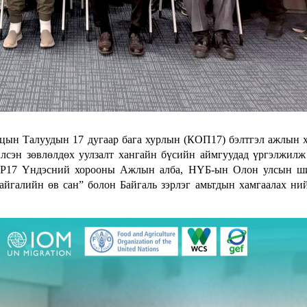
цын Талуудын 17 дугаар бага хурлын (КОП17) бэлтгэл ажлын 
илсэн зөвлөлдөх уулзалт хангайн бүсийн аймгуудад үргэлжилж
COP17 Үндэсний хорооны Ажлын алба, НҮБ-ын Олон улсын ш
йгалийн өв сан” болон Байгаль зэрлэг амьтдын хамгаалах ни