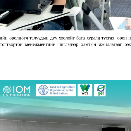
ийн оролцогч талуудын дуу хоолойг бага хуралд тусгах, орон 
 тогтвортой менежментийн чиглэлээр хамтын ажиллагааг бэ