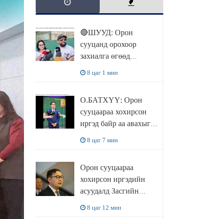
🔴ШУУД: Орон
сууцанд орохоор
захиалга өгөөд
хохирсон хохирогчид
8 цаг 1 мин
мэдээлэл өгч байна
О.БАТХҮҮ: Орон
сууцаараа хохирсон
иргэд байр аа авахыг л
хүсэж байна. Иргэд
8 цаг 7 мин
хохироод байгаа
учраас Засгийн газар
Орон сууцаараа
доривтой арга хэмжээ
хохирсон иргэдийн
авч ажиллана
асуудалд Засгийн
газар дорвитой арга
8 цаг 12 мин
хэмжээ авна