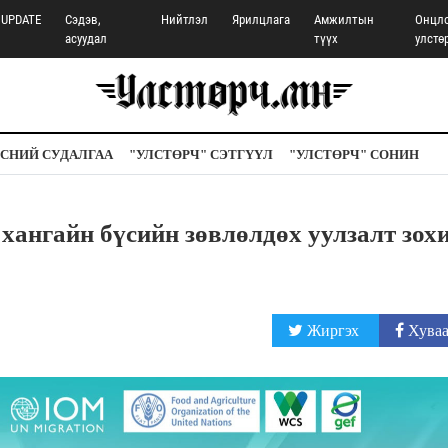
UPDATE
Сэдэв,
Нийтлэл
Ярилцлага
Амжилтын
Онцл
асуудал
түүх
улстө
СНИЙ СУДАЛГАА
"УЛСТӨРЧ" СЭТГҮҮЛ
"УЛСТӨРЧ" СОНИН
хангайн бүсийн зөвлөлдөх уулзалт зох
Жиргэх
Хуваа