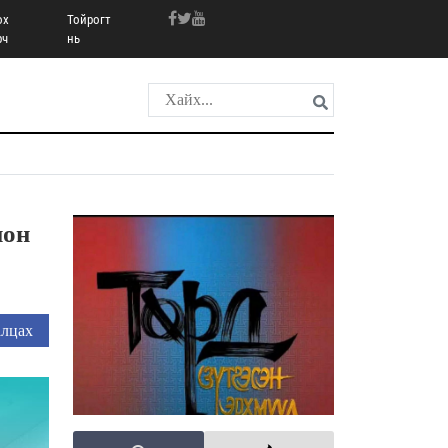
ох
Тойрогт
рч
нь
ион
лцах