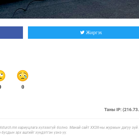
Жиргэх
0
0
Таны IP: (216.73
sturch.mn хариуцлага хүлээхгүй болно. Манай сайт ХХЗХ-ны журмын дагуу зүй
э бусдын эрх ашгийг хүндэтгэн үзнэ үү.