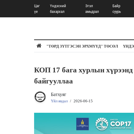
Цаг
Үндэсний
Эгэл
Байр
үе
бахархал
амьдрал
суурь
"ТӨРД ЗҮТГЭСЭН ЭРХМҮҮД" ТӨСӨЛ
ҮНДЭ
КОП 17 бага хурлын хүрээнд 
байгууллаа
Батхуяг
Үйл явдал
/
2026-06-15