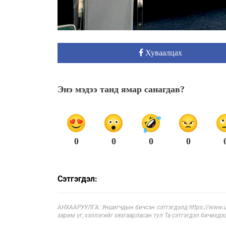
Хуваалцах
Энэ мэдээ танд ямар санагдав?
0
0
0
0
Сэтгэгдэл:
АНХААРУУЛГА: Уншигчдын бичсэн сэтгэгдэлд https://www.ul
зарим үг, хэллэгийг хязгаарласан тул Та сэтгэгдэл бичихдэ