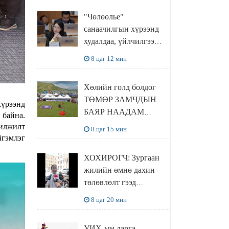
"Чөлөөлье"
санаачилгын хүрээнд
худалдаа, үйлчилгээ
эрхлэхэд шаарддаг
8 цаг 12 мин
давхардсан
бүртгэлийг хүчингүй
Хөлийн голд болдог
болгох тогтоолын
ТӨМӨР ЗАМЧДЫН
төслийг баталлаа
хүрээнд
БАЯР НААДАМ
 байна.
цуцлагдлаа
илжилт
8 цаг 15 мин
йгэмлэг
ХОХИРОГЧ: Зургаан
жилийн өмнө дахин
төлөвлөлт гээд
айлуудыг нүүлгэсэн.
8 цаг 20 мин
Гэтэл одоог хүртэл
хашаа байшин ч
УИХ-ын дарга