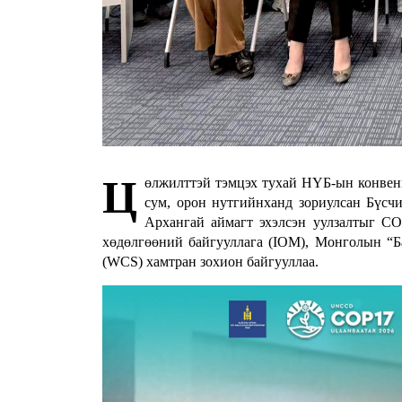
Ц
өлжилттэй тэмцэх тухай НҮБ-ын конвен
сум, орон нутгийнханд зориулсан Бүсч
Архангай аймагт эхэлсэн уулзалтыг 
хөдөлгөөний байгууллага (IOM), Монголын “Ба
(WCS) хамтран зохион байгууллаа.