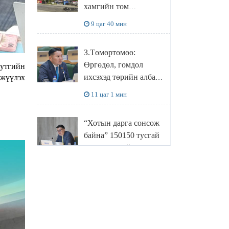
хамгийн том
боловсруулах
9 цаг 40 мин
үйлдвэрүүд нь хүртэл
халдлагын бай болов
З.Төмөртөмөө:
Өргөдөл, гомдол
нутгийн
ихсэхэд төрийн албан
хжүүлэх
хаагчдын хандлага
11 цаг 1 мин
нөлөөлж байна
“Хотын дарга сонсож
байна” 150150 тусгай
дугаарыг наймдугаар
сарын 14-нөөс
11 цаг 21 мин
ажиллуулж эхэлнэ
МОНГОЛ УЛСЫН
ШАДАР САЙД,
УЛСЫН ОНЦГОЙ