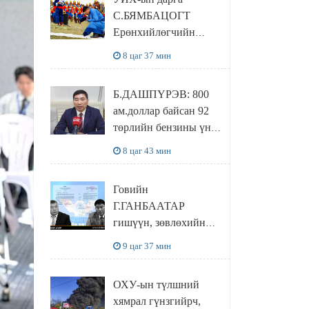
байхгүй, орон сууц ч
С.БЯМБАЦОГТ
байхгүй хаана
Ерөнхийлөгчийн
амьдрахаа мэдэхгүй
захирамжит ТӨРИЙН
явж байна
8 цаг 37 мин
ИЛЧ
ТӨЛӨӨЛӨГЧӨӨР
Б.ДАШПҮРЭВ: 800
Сутай хайрханы
ам.доллар байсан 92
тахилгад оролцжээ
төрлийн бензины үнэ
851 ам.доллар болж
8 цаг 43 мин
НЭМЭГДСЭН
Говийн
Г.ГАНБААТАР
гишүүн, зөвлөхийн
хамт САНКТ
9 цаг 37 мин
ПЕТЕРБУРГТ
зугаалах замын
ОХУ-ын түлшний
зардлаа “ИНҮТ”
хямрал гүнзгийрч,
ТӨХХК даажээ