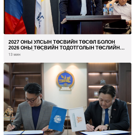
2027 ОНЫ УЛСЫН ТӨСВИЙН ТӨСӨЛ БОЛОН
2026 ОНЫ ТӨСВИЙН ТОДОТГОЛЫН ТӨСЛИЙН
ОЛОН НИЙТИЙН ХЭЛЭЛЦҮҮЛЭГ БОЛЛОО
13 мин