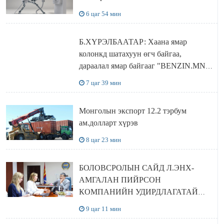
6 цаг 54 мин
Б.ХҮРЭЛБААТАР: Хаана ямар
колонкд шатахуун өгч байгаа,
дараалал ямар байгааг "BENZIN.MN”
сайтаас харах боломжтой
7 цаг 39 мин
Монголын экспорт 12.2 тэрбум
ам.долларт хүрэв
8 цаг 23 мин
БОЛОВСРОЛЫН САЙД Л.ЭНХ-
АМГАЛАН ПИЙРСОН
КОМПАНИЙН УДИРДЛАГАТАЙ
УУЛЗЛАА
9 цаг 11 мин