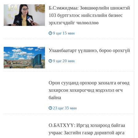
Б.Сэмжидмаа: Зөвшөөрлийн шинжтэй
103 бүртгэлээс нийслэлийн бизнес
эрхлэгчдийг чөлөөллөө
9 цаг 15 мин
Улаанбаатарт үүлшинэ, бороо орохгүй
9 цаг 20 мин
Орон сууцанд орохоор захиалга өгөөд
хохирсон хохирогчид мэдээлэл өгч
байна
23 цаг 35 мин
О.БАТХҮҮ: Иргэд хохироод байгаа
учраас Засгийн газар доривтой арга