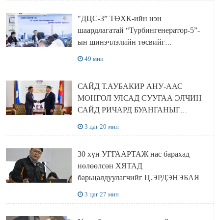
"ДЦС-3” ТӨХК-ийн нэн
шаардлагатай “Турбингенератор-5”-
ын шинэчлэлийн төсвийг
шийдвэрлэхээр болов
49 мин
САЙД Т.АУБАКИР АНУ-ААС
МОНГОЛ УЛСАД СУУГАА ЭЛЧИН
САЙД РИЧАРД БУАНГАНЫГ
ХҮЛЭЭН АВЧ УУЛЗЛАА
3 цаг 20 мин
30 хүн УГГААРТАЖ нас барахад
нөлөөлсөн ХЯТАД
барьцалдуулагчийг Ц.ЭРДЭНЭБАЯР
захирал дахин худалдаж авахаар
3 цаг 27 мин
болжээ