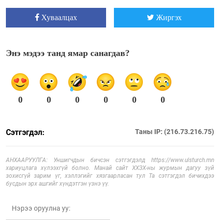
Хуваалцах
Жиргэх
Энэ мэдээ танд ямар санагдав?
0
0
0
0
0
0
Сэтгэгдэл:
Таны IP: (216.73.216.75)
АНХААРУУЛГА: Уншигчдын бичсэн сэтгэгдэлд https://www.ulsturch.mn
хариуцлага хүлээхгүй болно. Манай сайт ХХЗХ-ны журмын дагуу зүй
зохисгүй зарим үг, хэллэгийг хязгаарласан тул Та сэтгэгдэл бичихдээ
бусдын эрх ашгийг хүндэтгэн үзнэ үү.