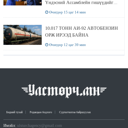
Үндэсний Ассамблейн гишүүдийг
хүлээн авч уулзав
Өчигдөр 15 цаг 14 мин
10.017 ТОНН АИ-92 АВТОБЕНЗИН
ОРЖ ИРЭЭД БАЙНА
Өчигдөр 12 цаг 39 мин
Бидний тухай
Редакцын бодлого
Сурталчилгаа байршуулах
Имэйл:
ulsturchagency@gmail.com