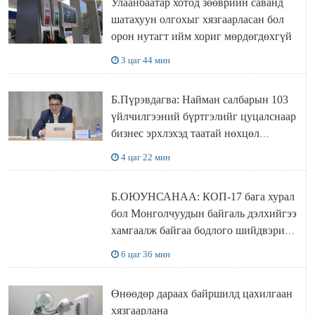
Улаанбаатар хотод зөөврийн саванд
шатахуун олгохыг хязгаарласан бол
орон нутагт ийм хориг мөрдөгдөхгүй
3 цаг 44 мин
Б.Пүрэвдагва: Найман салбарын 103
үйлчилгээний бүртгэлийг цуцалснаар
бизнес эрхлэхэд таатай нөхцөл
бүрдэнэ
4 цаг 22 мин
Б.ОЮУНСАНАА: КОП-17 бага хурал
бол Монголчуудын байгаль дэлхийгээ
хамгаалж байгаа бодлого шийдвэрийг
ДЭЛХИЙД СУРТАЛЧИЛАХ гол
6 цаг 36 мин
бодлого
Өнөөдөр дараах байршилд цахилгаан
хязгаарлана