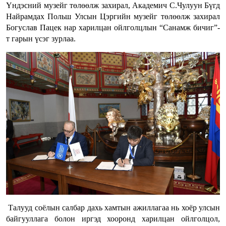
Үндэсний музейг төлөөлж захирал, Академич С.Чулуун Бүгд
Найрамдах Польш Улсын Цэргийн музейг төлөөлж захирал
Богуслав Пацек нар харилцан ойлголцлын “Санамж бичиг”-
т гарын үсэг зурлаа.
Талууд соёлын салбар дахь хамтын ажиллагаа нь хоёр улсын
байгууллага болон иргэд хооронд харилцан ойлголцол,