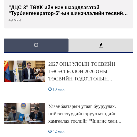
"ДЦС-3” ТӨХК-ийн нэн шаардлагатай
“Турбингенератор-5”-ын шинэчлэлийн төсвийг
шийдвэрлэхээр болов
49 мин
2027 ОНЫ УЛСЫН ТӨСВИЙН
ТӨСӨЛ БОЛОН 2026 ОНЫ
ТӨСВИЙН ТОДОТГОЛЫН
ТӨСЛИЙН ОЛОН НИЙТИЙН
13 мин
ХЭЛЭЛЦҮҮЛЭГ БОЛЛОО
Улаанбаатарын утааг бууруулах,
нийслэлчүүдийн эрүүл мэндийг
хамгаалах төслийг “Чингис хаан
баялгийн сан нэгдэл” ХХК-тай
42 мин
хамтран хэрэгжүүлнэ