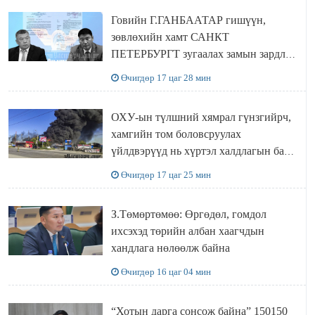
Говийн Г.ГАНБААТАР гишүүн,
зөвлөхийн хамт САНКТ
ПЕТЕРБУРГТ зугаалах замын зардлаа
“ИНҮТ” ТӨХХК даажээ
Өчигдөр 17 цаг 28 мин
ОХУ-ын түлшний хямрал гүнзгийрч,
хамгийн том боловсруулах
үйлдвэрүүд нь хүртэл халдлагын бай
болов
Өчигдөр 17 цаг 25 мин
З.Төмөртөмөө: Өргөдөл, гомдол
ихсэхэд төрийн албан хаагчдын
хандлага нөлөөлж байна
Өчигдөр 16 цаг 04 мин
“Хотын дарга сонсож байна” 150150