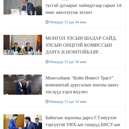
тусгай дугаарыг наймдугаар сарын 14-
нөөс ажиллуулж эхэлнэ
Өчигдөр 15 цаг 44 мин
МОНГОЛ УЛСЫН ШАДАР САЙД,
УЛСЫН ОНЦГОЙ КОМИССЫН
ДАРГА Н.НОМТОЙБАЯР
ӨМНӨГОВЬ АЙМАГТ
Өчигдөр 15 цаг 36 мин
АЖИЛЛАЛАА
Монголбанк “Койн Инвест Траст”
компанитай дурсгалын зоосны шинэ
төслүүд хэрэгжүүлнэ
Өчигдөр 15 цаг 16 мин
Байнгын хорооны дарга Г.Тэмүүлэн
тэргүүтэй УИХ-ын гишүүд БНСУ-ын