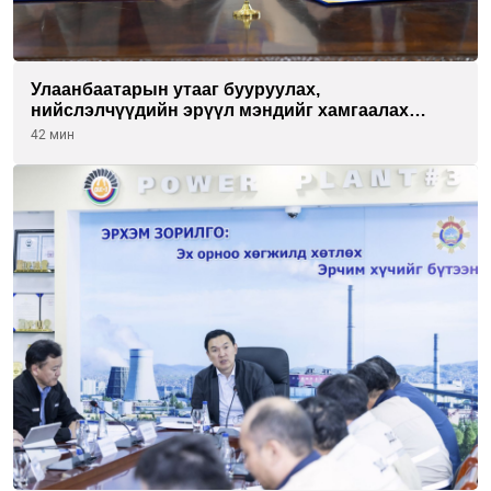
Улаанбаатарын утааг бууруулах,
нийслэлчүүдийн эрүүл мэндийг хамгаалах
төслийг “Чингис хаан баялгийн сан нэгдэл” ХХК-
42 мин
тай хамтран хэрэгжүүлнэ