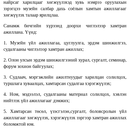
найрсаг харилцааг хөгжүүлэхэд хувь нэмрээ оруулахын
зэрэгцээ музейн салбар дахь соёлын хамтын ажиллагааг
хөгжүүлэх талаар ярилцлаа.
Санамж бичгийн хүрээнд доорхи чиглэлээр хамтран
ажиллана. Үүнд:
1. Музейн үйл ажиллагаа, цуглуулга, эрдэм шинжилгээ,
судалгааны чиглэлээр хамтран ажиллах;
2. Олон улсын эрдэм шинжилгээний хурал, сургалт, семинар,
форум зохион байгуулах;
3. Судлаач, мэргэжлийн ажилтнуудыг харилцан солилцох,
туршлага хуваалцах, хамтарсан судалгаа хэрэгжүүлэх;
4. Ном, мэдээлэл, судалгааны материал солилцох, хэвлэн
нийтлэх үйл ажиллагааг дэмжих;
5. Хамтарсан төсөл, үзэсгэлэн,сургалт, боловсролын үйл
ажиллагааг хөгжүүлэх, хэрэгжүүлэх зэргээр хамтран ажиллах
боломжтой юм.