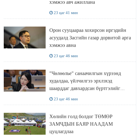
хэмжээ авч ажиллана
23 цаг 41 мин
Орон сууцаараа хохирсон иргэдийн
асуудалд Засгийн газар дорвитой арга
хэмжээ авна
23 цаг 46 мин
"Чөлөөлье" санаачилгын хүрээнд
худалдаа, үйлчилгээ эрхлэхэд
шаарддаг давхардсан бүртгэлийг
хүчингүй болгох тогтоолын төслийг
23 цаг 46 мин
баталлаа
Хөлийн голд болдог ТӨМӨР
ЗАМЧДЫН БАЯР НААДАМ
цуцлагдлаа