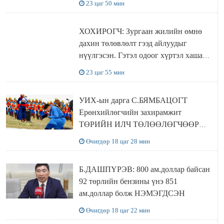
23 цаг 50 мин
ХОХИРОГЧ: Зургаан жилийн өмнө
дахин төлөвлөлт гээд айлуудыг
нүүлгэсэн. Гэтэл одоог хүртэл хашаа
байшин ч байхгүй, орон сууц ч
23 цаг 55 мин
байхгүй хаана амьдрахаа мэдэхгүй явж
байна
УИХ-ын дарга С.БЯМБАЦОГТ
Ерөнхийлөгчийн захирамжит
ТӨРИЙН ИЛЧ ТӨЛӨӨЛӨГЧӨӨР
Сутай хайрханы тахилгад оролцжээ
Өчигдөр 18 цаг 28 мин
Б.ДАШПҮРЭВ: 800 ам.доллар байсан
92 төрлийн бензины үнэ 851
ам.доллар болж НЭМЭГДСЭН
Өчигдөр 18 цаг 22 мин