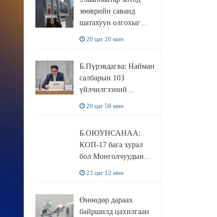
худалдаж авахаар
зөөврийн саванд
болжээ
шатахуун олгохыг
хязгаарласан бол орон
20 цаг 20 мин
нутагт ийм хориг
мөрдөгдөхгүй
Б.Пүрэвдагва: Найман
салбарын 103
үйлчилгээний
бүртгэлийг
20 цаг 58 мин
цуцалснаар бизнес
эрхлэхэд таатай
Б.ОЮУНСАНАА:
нөхцөл бүрдэнэ
КОП-17 бага хурал
бол Монголчуудын
байгаль дэлхийгээ
23 цаг 12 мин
хамгаалж байгаа
бодлого шийдвэрийг
Өнөөдөр дараах
ДЭЛХИЙД
байршилд цахилгаан
СУРТАЛЧИЛАХ гол