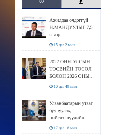
Ажилдаа очдоггүй
Н.МАНДУУЛЫГ 7,5
саяар
УРАМШУУЛЖЭЭ
15 цаг 2 мин
2027 ОНЫ УЛСЫН
ТӨСВИЙН ТӨСӨЛ
БОЛОН 2026 ОНЫ
ТӨСВИЙН
16 цаг 49 мин
ТОДОТГОЛЫН
ТӨСЛИЙН ОЛОН
Улаанбаатарын утааг
НИЙТИЙН
бууруулах,
ХЭЛЭЛЦҮҮЛЭГ
нийслэлчүүдийн
БОЛЛОО
эрүүл мэндийг
17 цаг 18 мин
хамгаалах төслийг