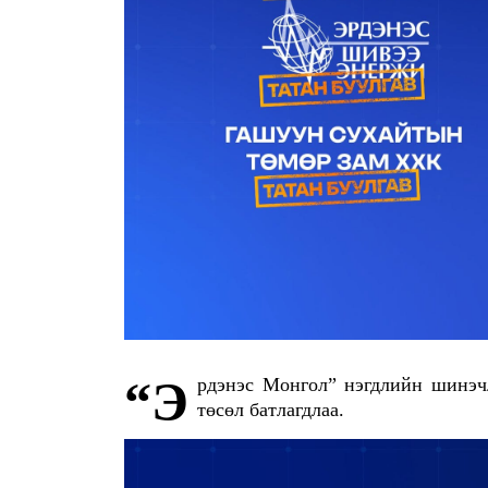
“Эрдэнэс Монгол” нэгдлийн шинэчлэл, бүтцийн өөрчлөлтийн талаарх Засгийн газрын тогтоолын
төсөл батлагдлаа.