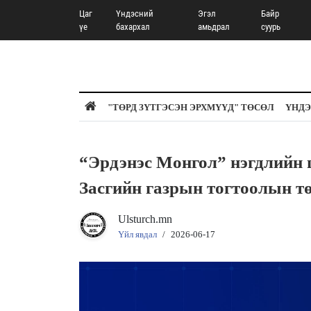
Цаг
Үндэсний
Эгэл
Байр
үе
бахархал
амьдрал
суурь
"ТӨРД ЗҮТГЭСЭН ЭРХМҮҮД" ТӨСӨЛ
ҮНДЭ
“Эрдэнэс Монгол” нэгдлийн 
Засгийн газрын тогтоолын тө
Ulsturch.mn
Үйл явдал
/
2026-06-17