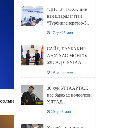
“Чингис хаан
"ДЦС-3” ТӨХК-ийн
баялгийн сан нэгдэл”
нэн шаардлагатай
ХХК-тай хамтран
“Турбингенератор-5”-
хэрэгжүүлнэ
ын шинэчлэлийн
17 цаг 25 мин
төсвийг
шийдвэрлэхээр болов
САЙД Т.АУБАКИР
АНУ-ААС МОНГОЛ
УЛСАД СУУГАА
ЭЛЧИН САЙД
19 цаг 55 мин
РИЧАРД
БУАНГАНЫГ
30 хүн УГГААРТАЖ
ХҮЛЭЭН АВЧ
нас барахад нөлөөлсөн
УУЛЗЛАА
ХЯТАД
барьцалдуулагчийг
20 цаг 3 мин
Ц.ЭРДЭНЭБАЯР
захирал дахин
Улаанбаатар хотод