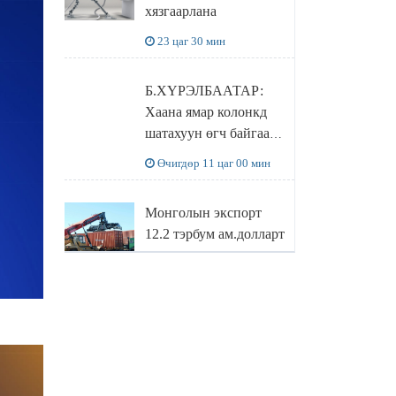
хязгаарлана
бодлого
23 цаг 30 мин
Б.ХҮРЭЛБААТАР:
Хаана ямар колонкд
шатахуун өгч байгаа,
дараалал ямар байгааг
Өчигдөр 11 цаг 00 мин
"BENZIN.MN”
сайтаас харах
Монголын экспорт
боломжтой
12.2 тэрбум ам.долларт
хүрэв
Өчигдөр 10 цаг 16 мин
БОЛОВСРОЛЫН
САЙД Л.ЭНХ-
АМГАЛАН