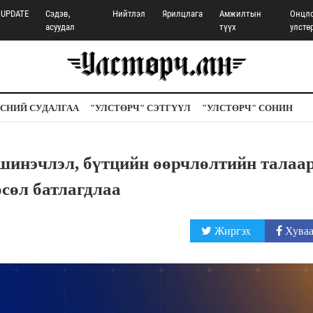
UPDATE
Сэдэв,
Нийтлэл
Ярилцлага
Амжилтын
Онцл
асуудал
түүх
улстө
СНИЙ СУДАЛГАА
"УЛСТӨРЧ" СЭТГҮҮЛ
"УЛСТӨРЧ" СОНИН
шинэчлэл, бүтцийн өөрчлөлтийн талаа
сөл батлагдлаа
Жиргэх
Хуваа