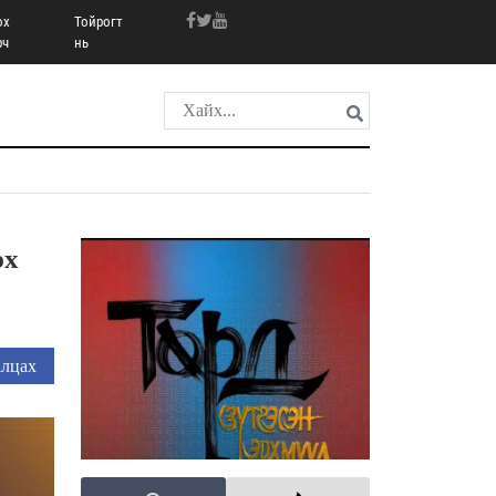
ох
Тойрогт
рч
нь
рх
лцах