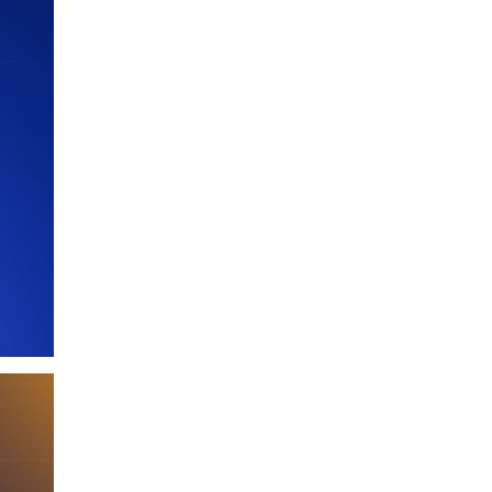
О.БАТХҮҮ: Иргэд
хохироод байгаа
учраас Засгийн газар
доривтой арга хэмжээ
Уржигдар 18 цаг 58 мин
авч ажиллана
Орон сууцаараа
хохирсон иргэдийн
асуудалд Засгийн
газар дорвитой арга
Уржигдар 18 цаг 53 мин
хэмжээ авна
"Чөлөөлье"
санаачилгын хүрээнд
худалдаа, үйлчилгээ
эрхлэхэд шаарддаг
Уржигдар 18 цаг 53 мин
давхардсан
бүртгэлийг хүчингүй