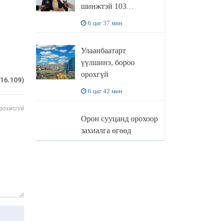
шинжтэй 103
бүртгэлээс
6 цаг 37 мин
нийслэлийн бизнес
эрхлэгчдийг
Улаанбаатарт
чөлөөллөө
үүлшинэ, бороо
орохгүй
216.109)
6 цаг 42 мин
 зохисгүй
Орон сууцанд орохоор
захиалга өгөөд
хохирсон хохирогчид
мэдээлэл өгч байна
20 цаг 58 мин
О.БАТХҮҮ: Иргэд
хохироод байгаа
учраас Засгийн газар