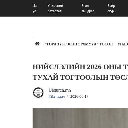
Цаг
Үндэсний
Эгэл
Байр
үе
бахархал
амьдрал
суурь
"ТӨРД ЗҮТГЭСЭН ЭРХМҮҮД" ТӨСӨЛ
ҮНДЭ
НИЙСЛЭЛИЙН 2026 ОНЫ 
ТУХАЙ ТОГТООЛЫН ТӨС
Ulsturch.mn
Үйл явдал
/
2026-06-17