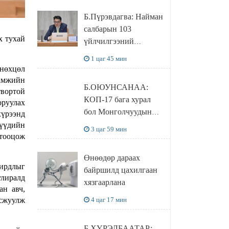
мөрдөгдөхгүй
Б.Пүрэвдагва: Найман
салбарын 103
х тухай
үйлчилгээний
бүртгэлийг
1 цаг 45 мин
цуцалснаар бизнес
 нөхцөл
эрхлэхэд таатай
ламжийн
Б.ОЮУНСАНАА:
нөхцөл бүрдэнэ
твортой
КОП-17 бага хурал
оруулах
бол Монголчуудын
хүрээнд
байгаль дэлхийгээ
үүдийн
3 цаг 59 мин
 тооцож
хамгаалж байгаа
бодлого шийдвэрийг
Өнөөдөр дараах
ДЭЛХИЙД
ирдлыг
байршилд цахилгаан
СУРТАЛЧИЛАХ гол
улиралд
хязгаарлана
бодлого
ан авч,
ксжуулж
4 цаг 17 мин
Б.ХҮРЭЛБААТАР: