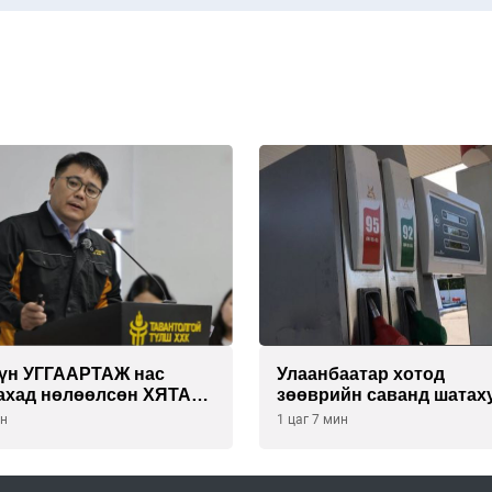
хүн УГГААРТАЖ нас
Улаанбаатар хотод
ахад нөлөөлсөн ХЯТАД
зөөврийн саванд шатах
ьцалдуулагчийг
олгохыг хязгаарласан бол
ин
1 цаг 7 мин
РДЭНЭБАЯР захирал
орон нутагт ийм хориг
ин худалдаж авахаар
мөрдөгдөхгүй
жээ