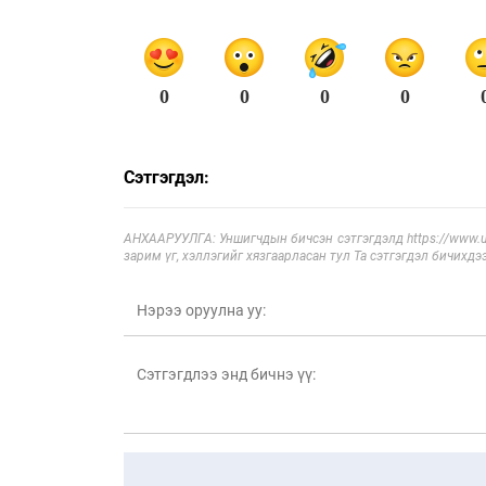
0
0
0
0
Сэтгэгдэл:
АНХААРУУЛГА: Уншигчдын бичсэн сэтгэгдэлд https://www.ul
зарим үг, хэллэгийг хязгаарласан тул Та сэтгэгдэл бичихдэ