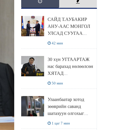
САЙД Т.АУБАКИР
АНУ-ААС МОНГОЛ
УЛСАД СУУГАА
ЭЛЧИН САЙД
42 мин
РИЧАРД
БУАНГАНЫГ
30 хүн УГГААРТАЖ
ХҮЛЭЭН АВЧ
нас барахад нөлөөлсөн
УУЛЗЛАА
ХЯТАД
барьцалдуулагчийг
50 мин
Ц.ЭРДЭНЭБАЯР
захирал дахин
Улаанбаатар хотод
худалдаж авахаар
зөөврийн саванд
болжээ
шатахуун олгохыг
хязгаарласан бол орон
1 цаг 7 мин
нутагт ийм хориг