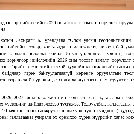
лдаанаар нийслэлийн 2026 оны төсөвт нэмэлт, өөрчлөлт оруула
на.
р хотын Захирагч Б.Пүрэвдагва “Олон улсын геополитикийн
ж, нийтийн тээвэр, хог хаягдлын менежмент, ногоон байгуу
эний зардалд нөлөөлж байна. Иймд үйлчилгээг хэвийн, тог
эх зорилгоор нийслэлийн 2026 оны төсөвт нэмэлт, өөрчлөлт 
члэн Төрийн хэмнэлтийн тухай хуулийн хэрэгжилтийг хангах 
байдлаар гэрээ байгуулагдаагүй хөрөнгө оруулалтын төсл
гэснээр төсвийн үр ашиг, сахилга хариуцлагыг нэмэгдүүлэхээр
 2026–2027 оны өвөлжилтийн бэлтгэл хангах, агаарын бох
эх үүсвэрийг шийдвэрлэхээр тусгажээ. Тодруулбал, галлагааны 
150 мянган тонн сайжруулсан шахмал түлш (мидлинг) худалд
оны галлагааны улиралд эх орныхоо хүрэн нүүрсийг хагас ко