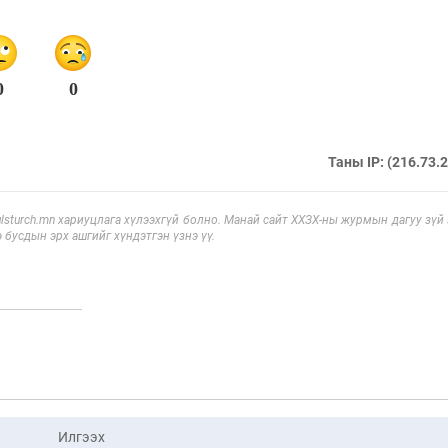
0
0
Таны IP: (216.73.
sturch.mn хариуцлага хүлээхгүй болно. Манай сайт ХХЗХ-ны журмын дагуу зүй
э бусдын эрх ашгийг хүндэтгэн үзнэ үү.
Илгээх