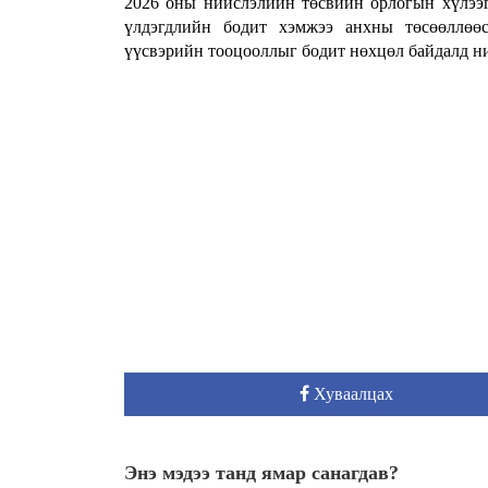
2026 оны нийслэлийн төсвийн орлогын хүлээг
үлдэгдлийн бодит хэмжээ анхны төсөөллөөс
үүсвэрийн тооцооллыг бодит нөхцөл байдалд н
Хуваалцах
Энэ мэдээ танд ямар санагдав?