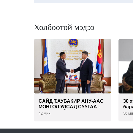
Холбоотой мэдээ
САЙД Т.АУБАКИР АНУ-ААС
30 
МОНГОЛ УЛСАД СУУГАА
бар
ЭЛЧИН САЙД РИЧАРД
бар
42 мин
50 м
БУАНГАНЫГ ХҮЛЭЭН АВЧ
Ц.Э
УУЛЗЛАА
дах
бол