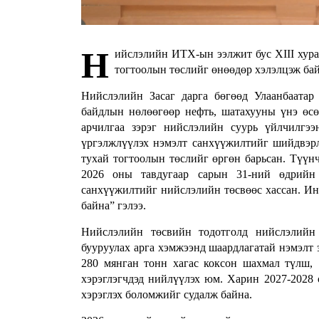
Н
ийслэлийн ИТХ-ын ээлжит бус XIII хура
тогтоолын төслийг өнөөдөр хэлэлцэж бай
Нийслэлийн Засаг дарга бөгөөд Улаанбаата
байдлын нөлөөгөөр нефть, шатахууны үнэ өсө
арчилгаа зэрэг нийслэлийн суурь үйлчилгэ
үргэлжлүүлэх нэмэлт санхүүжилтийг шийдвэрл
тухай тогтоолын төслийг өргөн барьсан. Түүн
2026 оны тавдугаар сарын 31-ний өдрийн 
санхүүжилтийг нийслэлийн төсвөөс хассан. Ин
байна” гэлээ.
Нийслэлийн төсвийн тодотголд нийслэлийн
бууруулах арга хэмжээнд шаардлагатай нэмэлт 
280 мянган тонн хагас коксон шахмал түлш, 
хэрэглэгчдэд нийлүүлэх юм. Харин 2027-2028 
хэрэглэх боломжийг судалж байна.