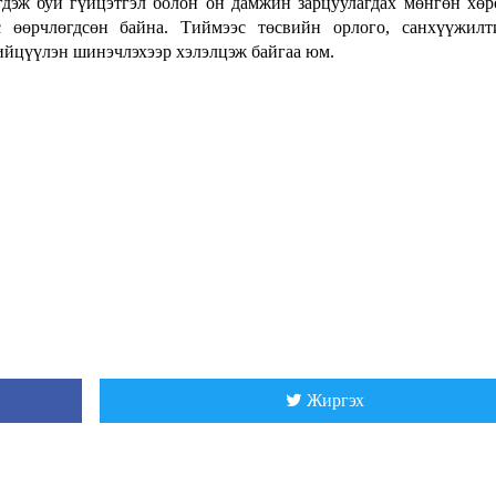
дэж буй гүйцэтгэл болон он дамжин зарцуулагдах мөнгөн хө
 өөрчлөгдсөн байна. Тиймээс төсвийн орлого, санхүүжилт
ийцүүлэн шинэчлэхээр хэлэлцэж байгаа юм.
Жиргэх