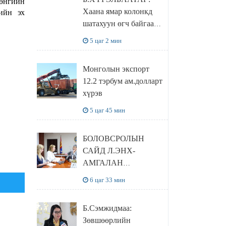
рөнгийн
Хаана ямар колонкд
ийн эх
шатахуун өгч байгаа,
дараалал ямар байгааг
5 цаг 2 мин
"BENZIN.MN”
сайтаас харах
Монголын экспорт
боломжтой
12.2 тэрбум ам.долларт
хүрэв
5 цаг 45 мин
БОЛОВСРОЛЫН
САЙД Л.ЭНХ-
АМГАЛАН
ПИЙРСОН
6 цаг 33 мин
КОМПАНИЙН
УДИРДЛАГАТАЙ
Б.Сэмжидмаа:
УУЛЗЛАА
Зөвшөөрлийн