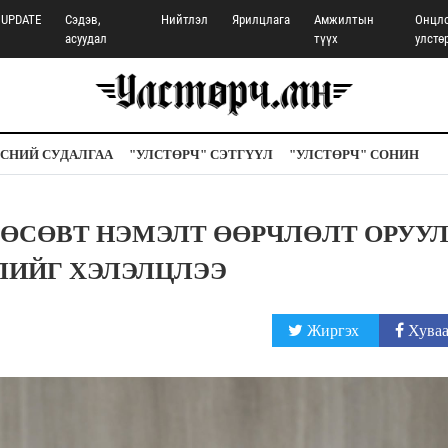
UPDATE
Сэдэв,
Нийтлэл
Ярилцлага
Амжилтын
Онцл
асуудал
түүх
улстө
СНИЙ СУДАЛГАА
"УЛСТӨРЧ" СЭТГҮҮЛ
"УЛСТӨРЧ" СОНИН
ТӨСӨВТ НЭМЭЛТ ӨӨРЧЛӨЛТ ОРУУ
ЛИЙГ ХЭЛЭЛЦЛЭЭ
Жиргэх
Хуваа