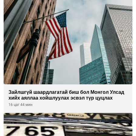
Зайлшгүй шаардлагатай биш бол Монгол Улсад
хийх аяллаа хойшлуулах эсвэл түр цуцлах
16 цаг 44 мин