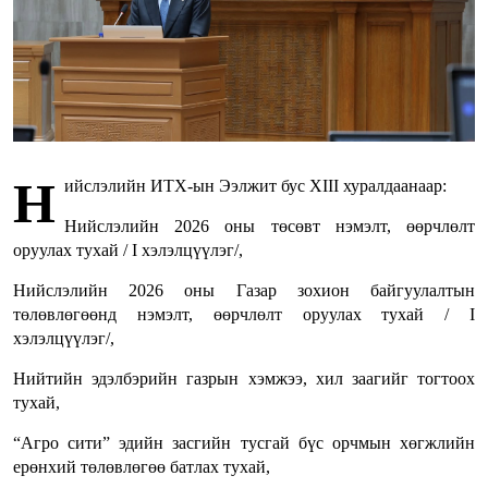
Н
ийслэлийн ИТХ-ын Ээлжит бус XIII хуралдаанаар:
Нийслэлийн 2026 оны төсөвт нэмэлт, өөрчлөлт
оруулах тухай / I хэлэлцүүлэг/,
Нийслэлийн 2026 оны Газар зохион байгуулалтын
төлөвлөгөөнд нэмэлт, өөрчлөлт оруулах тухай / I
хэлэлцүүлэг/,
Нийтийн эдэлбэрийн газрын хэмжээ, хил заагийг тогтоох
тухай,
“Агро сити” эдийн засгийн тусгай бүс орчмын хөгжлийн
ерөнхий төлөвлөгөө батлах тухай,