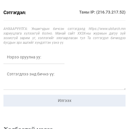
Сэтгэгдэл:
Таны IP: (216.73.217.52)
АНХААРУУЛГА: Уншигчдын бичсэн сэтгэгдэлд https://www.ulsturch.mn
хариуцлага хүлээхгүй болно. Манай сайт ХХЗХ-ны журмын дагуу зүй
зохисгүй зарим үг, хэллэгийг хязгаарласан тул Та сэтгэгдэл бичихдээ
бусдын эрх ашгийг хүндэтгэн үзнэ үү.
Илгээх