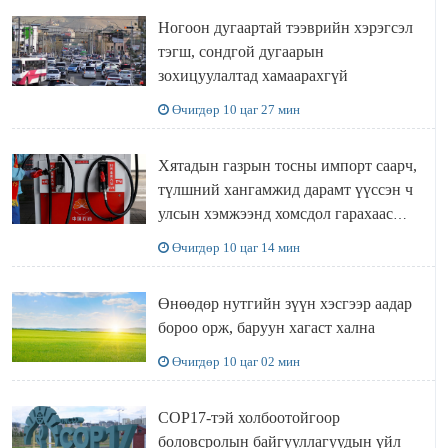
Ногоон дугаартай тээврийн хэрэгсэл
тэгш, сондгой дугаарын
зохицуулалтад хамаарахгүй
Өчигдөр 10 цаг 27 мин
Хятадын газрын тосны импорт саарч,
түлшний хангамжид дарамт үүссэн ч
улсын хэмжээнд хомсдол гарахаас
сэргийлж чадлаа
Өчигдөр 10 цаг 14 мин
Өнөөдөр нутгийн зүүн хэсгээр аадар
бороо орж, баруун хагаст хална
Өчигдөр 10 цаг 02 мин
COP17-тэй холбоотойгоор
боловсролын байгууллагуудын үйл