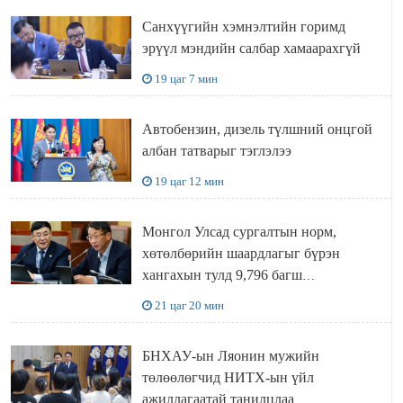
Санхүүгийн хэмнэлтийн горимд
эрүүл мэндийн салбар хамаарахгүй
19 цаг 7 мин
Автобензин, дизель түлшний онцгой
албан татварыг тэглэлээ
19 цаг 12 мин
Монгол Улсад сургалтын норм,
хөтөлбөрийн шаардлагыг бүрэн
хангахын тулд 9,796 багш
шаардлагатай
21 цаг 20 мин
БНХАУ-ын Ляонин мужийн
төлөөлөгчид НИТХ-ын үйл
ажиллагаатай танилцлаа