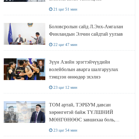
21 цаг 51 мин
Боловсролын сайд Л.Энх-Амгалан
Финландын Элчин сайдтай уулзав
22 цаг 47 мин
Зүүн Азийн эрэгтэйчүүдийн
волейболын аварга шалгаруулах
тэмцээн өнөөдөр эхэлнэ
23 цаг 12 мин
ТОМ артай, ТЭРБУМ давсан
хөрөнгөтэй байж ТҮЛШНИЙ
МӨНГӨНӨӨС завшихаа боль,
Ц.ЭРДЭНЭБАЯР захирал аа!!
23 цаг 54 мин