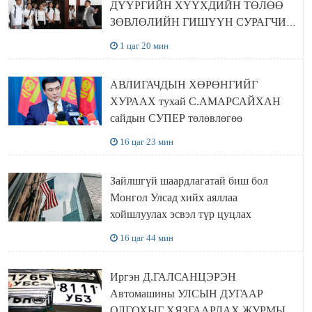
ДҮҮРГИЙН ХҮҮХДИЙН ТӨЛӨӨ
ЗӨВЛӨЛИЙН ГИШҮҮН СУРАГЧИД
БОЛОВСРОЛЫН ЯАМАНД
1 цаг 20 мин
ЗОЧИЛЛОО
АВЛИГАЧДЫН ХӨРӨНГИЙГ
ХУРААХ тухай С.АМАРСАЙХАН
сайдын СУПЕР төлөвлөгөө
16 цаг 23 мин
Зайлшгүй шаардлагатай биш бол
Монгол Улсад хийх аяллаа
хойшлуулах эсвэл түр цуцлах
16 цаг 44 мин
Иргэн Д.ГАЛСАНЦЭРЭН
Автомашины УЛСЫН ДУГААР
ОЛГОХЫГ ХЯЗГААРЛАХ ЖУРМЫГ