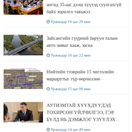
ангид 35-аас дээш хүүхэд суулгахгүй
байх зорилго тавьжээ
Уржигдар 16 цаг 29 мин
Зайсангийн гүүрний баруун талын
авто замыг хааж, засна
Уржигдар 16 цаг 22 мин
Нийтийн тээврийн 15 чиглэлийн
маршрутыг түр өөрчиллөө
Уржигдар 15 цаг 09 мин
АУТИЗМТАЙ ХҮҮХДҮҮДЭД
ТОХИРСОН ҮЙЛЧИЛГЭЭ, ГЭР
БҮЛД НЬ ДЭМЖЛЭГ ҮЗҮҮЛЭХ
ХӨТӨЛБӨР ШААРДЛАГАТАЙ
Уржигдар 14 цаг 49 мин