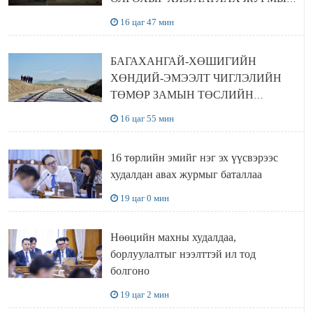
ЦУЦЛУУЛАХ санал гаргажээ
16 цаг 47 мин
БАГАХАНГАЙ-ХӨШИГИЙН
ХӨНДИЙ-ЭМЭЭЛТ ЧИГЛЭЛИЙН
ТӨМӨР ЗАМЫН ТӨСЛИЙН
БҮТЭЭН БАЙГУУЛАЛТ
16 цаг 55 мин
ЭРЧИМЖИЖ БАЙНА
16 төрлийн эмийг нэг эх үүсвэрээс
худалдан авах журмыг баталлаа
19 цаг 0 мин
Нөөцийн махны худалдаа,
борлуулалтыг нээлттэй ил тод
болгоно
19 цаг 2 мин