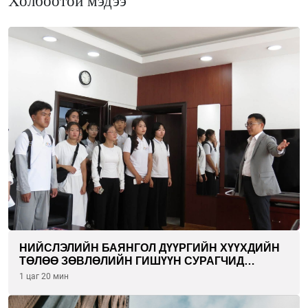
Холбоотой мэдээ
НИЙСЛЭЛИЙН БАЯНГОЛ ДҮҮРГИЙН ХҮҮХДИЙН
ТӨЛӨӨ ЗӨВЛӨЛИЙН ГИШҮҮН СУРАГЧИД
БОЛОВСРОЛЫН ЯАМАНД ЗОЧИЛЛОО
1 цаг 20 мин