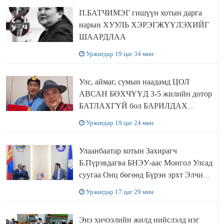
П.БАТЧИМЭГ гишүүн хотын дарга
нарын ХУУЛЬ ХЭРЭГЖҮҮЛЭХИЙГ
ШААРДЛАА
Уржигдар 19 цаг 34 мин
Улс, аймаг, сумын наадамд ЦОЛ
АВСАН БӨХЧҮҮД 3-5 жилийн дотор
БАТЛАХГҮЙ бол БАРИЛДАХ
ЭРХИЙГ нь хасаж, цолыг нь хураана
Уржигдар 19 цаг 24 мин
Улаанбаатар хотын Захирагч
Б.Пүрэвдагва БНЭУ-аас Монгол Улсад
суугаа Онц бөгөөд Бүрэн эрхт Элчин
сайд Атул Малхари Готсурветэй
Уржигдар 17 цаг 29 мин
уулзлаа
Энэ хичээлийн жилд нийслэлд нэг