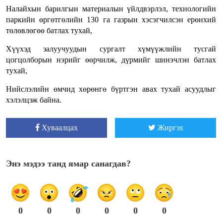
Налайхын барилгын материалын үйлдвэрлэл, технологийн
паркийн өргөтгөлийн 130 га газрын хэсэгчилсэн ерөнхий
төлөвлөгөө батлах тухай,
Хүүхэд залуучуудын сургалт хүмүүжлийн тусгай
цогцолборын нэрийг өөрчилж, дүрмийг шинэчлэн батлах
тухай,
Нийслэлийн өмчид хөрөнгө бүртгэн авах тухай асуудлыг
хэлэлцэж байна.
Хуваалцах
Жиргэх
Энэ мэдээ танд ямар санагдав?
0
0
0
0
0
0