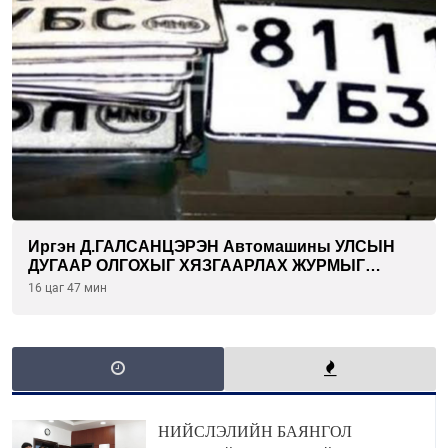
Иргэн Д.ГАЛСАНЦЭРЭН Автомашины УЛСЫН
ДУГААР ОЛГОХЫГ ХЯЗГААРЛАХ ЖУРМЫГ
ЦУЦЛУУЛАХ санал гаргажээ
16 цаг 47 мин
НИЙСЛЭЛИЙН БАЯНГОЛ