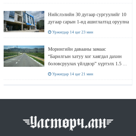
БАЙНА
Нийслэлийн 30 дугаар сургуулийг 10
дугаар сарын 1-нд ашиглалтад оруулна
Уржигдар 14 цаг 23 мин
Морингийн давааны замаас
“Барилгын хатуу хог хаягдал дахин
боловсруулах үйлдвэр” хүртэлх 1.5 км
урт авто зам ашиглалтад орлоо
Уржигдар 14 цаг 21 мин