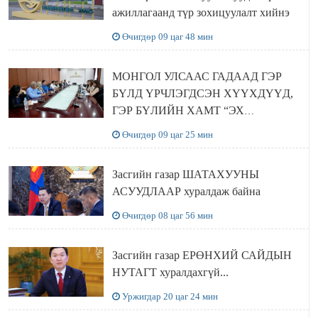
ажиллагаанд түр зохицуулалт хийнэ
Өчигдөр 09 цаг 48 мин
МОНГОЛ УЛСААС ГАДААД ГЭР
БҮЛД ҮРЧЛЭГДСЭН ХҮҮХДҮҮД,
ГЭР БҮЛИЙН ХАМТ “ЭХ
ОРОНТОЙГОО ТАНИЛЦАХ”
Өчигдөр 09 цаг 25 мин
АЯЛАЛ ХИЙЖ БАЙНА
Засгийн газар ШАТАХУУНЫ
АСУУДЛААР хуралдаж байна
Өчигдөр 08 цаг 56 мин
Засгийн газар ЕРӨНХИЙ САЙДЫН
НУТАГТ хуралдахгүй...
Уржигдар 20 цаг 24 мин