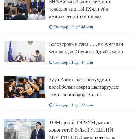
БНХАУ-ын Ляонин мужийн
төлөөлөгчид НИТХ-ын үйл
ажиллагаатай танилцлаа
Өчигдөр 12 цаг 44 мин
Боловсролын сайд Л.Энх-Амгалан
Финландын Элчин сайдтай уулзав
Өчигдөр 11 цаг 47 мин
Зүүн Азийн эрэгтэйчүүдийн
волейболын аварга шалгаруулах
тэмцээн өнөөдөр эхэлнэ
Өчигдөр 11 цаг 22 мин
ТОМ артай, ТЭРБУМ давсан
хөрөнгөтэй байж ТҮЛШНИЙ
МӨНГӨНӨӨС завшихаа боль,