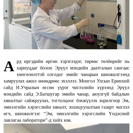
А
рд иргэдийн өргөн хэрэглэдэг, төрөөс төлбөрийг нь
хариуцдаг болон Эрүүл мэндийн даатгалын сангаас
хөнгөлөлттэй олгодог эмийг чанарын шинжилгээнд
хамруулах ажил өнөөдрөөс эхэллээ. Монгол Улсын Ерөнхий
сайд Н.Учралын өгсөн үүрэг чиглэлийн хүрээнд Эрүүл
мэндийн сайд Э.Батшугар эмийн чанар, аюулгүй байдлын
хяналтыг сайжруулах, тогтолцоог бэхжүүлэх зорилгоор Эм,
эмнэлгийн хэрэгслийн хяналт, зохицуулалтын газарт чиглэл
өгч, шинжилгээг “Эм, эмнэлгийн хэрэгслийн Үндэсний
лавлагаа лаборатори”-д хийх юм.