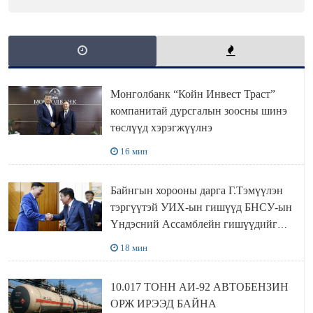
Монголбанк “Койн Инвест Траст”
компанитай дурсгалын зоосны шинэ
төслүүд хэрэгжүүлнэ
16 мин
Байнгын хорооны дарга Г.Тэмүүлэн
тэргүүтэй УИХ-ын гишүүд БНСУ-ын
Үндэсний Ассамблейн гишүүдийг
хүлээн авч уулзав
18 мин
10.017 ТОНН АИ-92 АВТОБЕНЗИН
ОРЖ ИРЭЭД БАЙНА