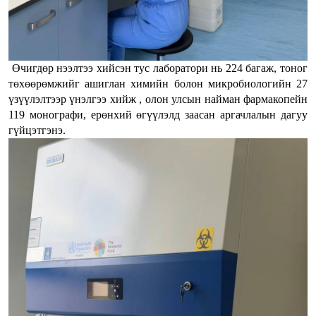
Өчигдөр нээлтээ хийсэн тус лаборатори нь 224 багаж, тоног
төхөөрөмжийг ашиглан химийн болон микробиологийн 27
үзүүлэлтээр үнэлгээ хийж , олон улсын найман фармакопейн
119 монографи, ерөнхий өгүүлэлд заасан аргачлалын дагуу
гүйцэтгэнэ.