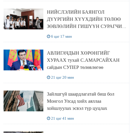
НИЙСЛЭЛИЙН БАЯНГОЛ
ДҮҮРГИЙН ХҮҮХДИЙН ТӨЛӨӨ
ЗӨВЛӨЛИЙН ГИШҮҮН СУРАГЧИД
БОЛОВСРОЛЫН ЯАМАНД
6 цаг 17 мин
ЗОЧИЛЛОО
АВЛИГАЧДЫН ХӨРӨНГИЙГ
ХУРААХ тухай С.АМАРСАЙХАН
сайдын СУПЕР төлөвлөгөө
21 цаг 20 мин
Зайлшгүй шаардлагатай биш бол
Монгол Улсад хийх аяллаа
хойшлуулах эсвэл түр цуцлах
21 цаг 41 мин