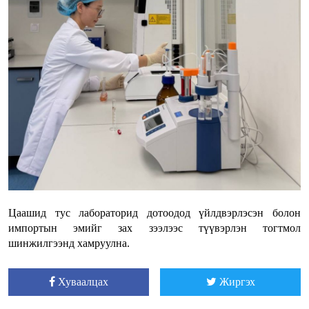
Цаашид тус лабораторид дотоодод үйлдвэрлэсэн болон
импортын эмийг зах зээлээс түүвэрлэн тогтмол
шинжилгээнд хамруулна.
Хуваалцах
Жиргэх