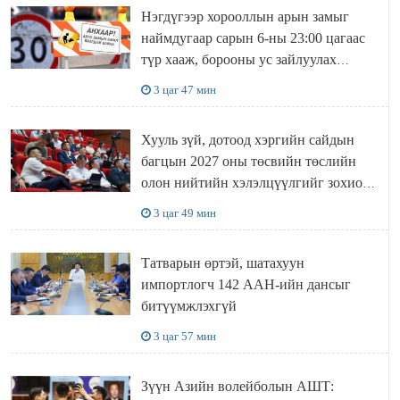
Нэгдүгээр хорооллын арын замыг
наймдугаар сарын 6-ны 23:00 цагаас
түр хааж, борооны ус зайлуулах
шугамын хөндлөн сэтэлгээ хийнэ
3 цаг 47 мин
Хууль зүй, дотоод хэргийн сайдын
багцын 2027 оны төсвийн төслийн
олон нийтийн хэлэлцүүлгийг зохион
байгууллаа
3 цаг 49 мин
Татварын өртэй, шатахуун
импортлогч 142 ААН-ийн дансыг
битүүмжлэхгүй
3 цаг 57 мин
Зүүн Азийн волейболын АШТ: