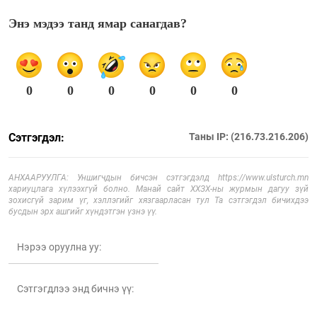
Энэ мэдээ танд ямар санагдав?
0
0
0
0
0
0
Сэтгэгдэл:
Таны IP: (216.73.216.206)
АНХААРУУЛГА: Уншигчдын бичсэн сэтгэгдэлд https://www.ulsturch.mn
хариуцлага хүлээхгүй болно. Манай сайт ХХЗХ-ны журмын дагуу зүй
зохисгүй зарим үг, хэллэгийг хязгаарласан тул Та сэтгэгдэл бичихдээ
бусдын эрх ашгийг хүндэтгэн үзнэ үү.