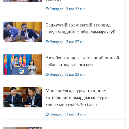
Өчигдөр 15 цаг 32 мин
Санхүүгийн хэмнэлтийн горимд
эрүүл мэндийн салбар хамаарахгүй
Өчигдөр 15 цаг 27 мин
Автобензин, дизель түлшний онцгой
албан татварыг тэглэлээ
Өчигдөр 15 цаг 23 мин
Монгол Улсад сургалтын норм,
хөтөлбөрийн шаардлагыг бүрэн
хангахын тулд 9,796 багш
шаардлагатай
Өчигдөр 13 цаг 14 мин