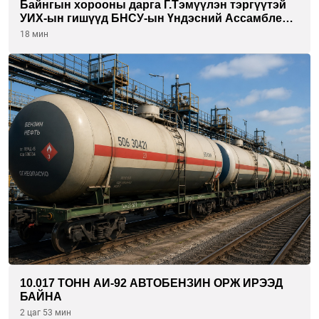
Байнгын хорооны дарга Г.Тэмүүлэн тэргүүтэй
УИХ-ын гишүүд БНСУ-ын Үндэсний Ассамблейн
гишүүдийг хүлээн авч уулзав
18 мин
10.017 ТОНН АИ-92 АВТОБЕНЗИН ОРЖ ИРЭЭД
БАЙНА
2 цаг 53 мин