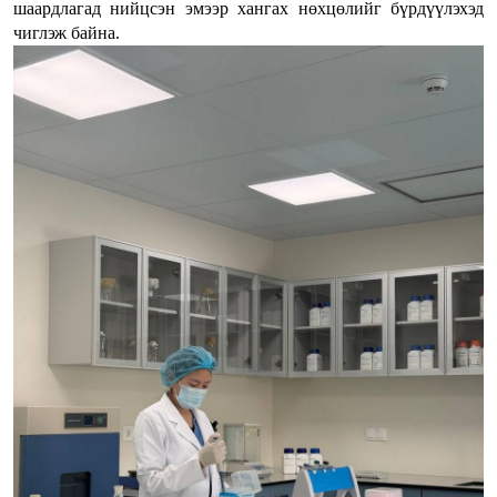
шаардлагад нийцсэн эмээр хангах нөхцөлийг бүрдүүлэхэд
чиглэж байна.