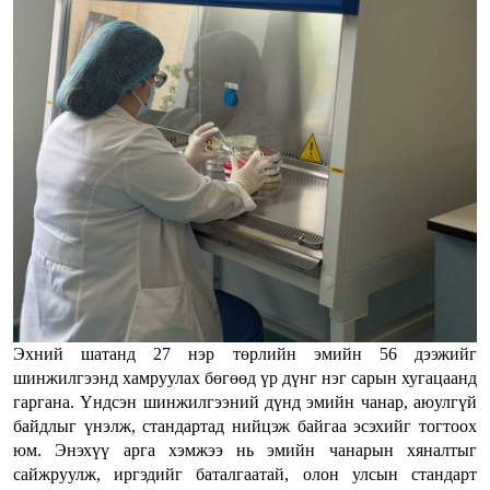
Эхний шатанд 27 нэр төрлийн эмийн 56 дээжийг
шинжилгээнд хамруулах бөгөөд үр дүнг нэг сарын хугацаанд
гаргана. Үндсэн шинжилгээний дүнд эмийн чанар, аюулгүй
байдлыг үнэлж, стандартад нийцэж байгаа эсэхийг тогтоох
юм. Энэхүү арга хэмжээ нь эмийн чанарын хяналтыг
сайжруулж, иргэдийг баталгаатай, олон улсын стандарт