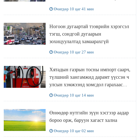
Ц.ЭРДЭНЭБАЯР захирал аа!!
Өчигдөр 10 цаг 41 мин
Ногоон дугаартай тээврийн хэрэгсэл
тэгш, сондгой дугаарын
зохицуулалтад хамаарахгүй
Өчигдөр 10 цаг 27 мин
Хятадын газрын тосны импорт саарч,
түлшний хангамжид дарамт үүссэн ч
улсын хэмжээнд хомсдол гарахаас
сэргийлж чадлаа
Өчигдөр 10 цаг 14 мин
Өнөөдөр нутгийн зүүн хэсгээр аадар
бороо орж, баруун хагаст хална
Өчигдөр 10 цаг 02 мин