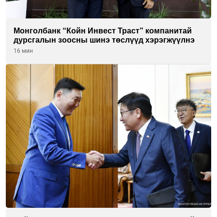
Монголбанк “Койн Инвест Траст” компанитай
дурсгалын зоосны шинэ төслүүд хэрэгжүүлнэ
16 мин