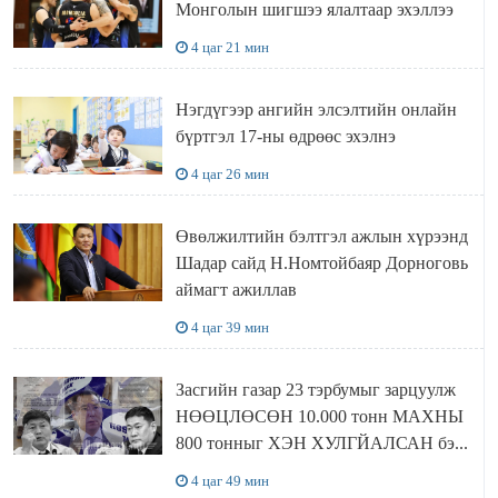
Монголын шигшээ ялалтаар эхэллээ
4 цаг 21 мин
Нэгдүгээр ангийн элсэлтийн онлайн
бүртгэл 17-ны өдрөөс эхэлнэ
4 цаг 26 мин
Өвөлжилтийн бэлтгэл ажлын хүрээнд
Шадар сайд Н.Номтойбаяр Дорноговь
аймагт ажиллав
4 цаг 39 мин
Засгийн газар 23 тэрбумыг зарцуулж
НӨӨЦЛӨСӨН 10.000 тонн МАХНЫ
800 тонныг ХЭН ХУЛГЙАЛСАН бэ...
4 цаг 49 мин