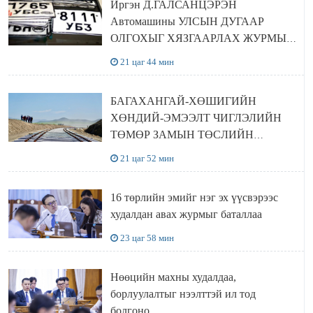
Иргэн Д.ГАЛСАНЦЭРЭН
Автомашины УЛСЫН ДУГААР
ОЛГОХЫГ ХЯЗГААРЛАХ ЖУРМЫГ
ЦУЦЛУУЛАХ санал гаргажээ
21 цаг 44 мин
БАГАХАНГАЙ-ХӨШИГИЙН
ХӨНДИЙ-ЭМЭЭЛТ ЧИГЛЭЛИЙН
ТӨМӨР ЗАМЫН ТӨСЛИЙН
БҮТЭЭН БАЙГУУЛАЛТ
21 цаг 52 мин
ЭРЧИМЖИЖ БАЙНА
16 төрлийн эмийг нэг эх үүсвэрээс
худалдан авах журмыг баталлаа
23 цаг 58 мин
Нөөцийн махны худалдаа,
борлуулалтыг нээлттэй ил тод
болгоно