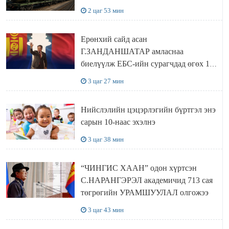
2 цаг 53 мин
Ерөнхий сайд асан
Г.ЗАНДАНШАТАР амласнаа
биелүүлж ЕБС-ийн сурагчдад өгөх 10.
МЯНГАН ШАТРАА хүлээн авчээ
3 цаг 27 мин
Нийслэлийн цэцэрлэгийн бүртгэл энэ
сарын 10-наас эхэлнэ
3 цаг 38 мин
“ЧИНГИС ХААН” одон хүртсэн
С.НАРАНГЭРЭЛ академичид 713 сая
төгрөгийн УРАМШУУЛАЛ олгожээ
3 цаг 43 мин