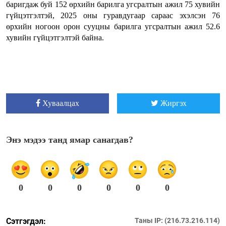
баригдаж буй 152 өрхийн барилга угсралтын ажил 75 хувийн
гүйцэтгэлтэй, 2025 оны гуравдугаар сараас эхэлсэн 76
өрхийн ногоон орон сууцны барилга угсралтын ажил 52.6
хувийн гүйцэтгэлтэй байна.
Хуваалцах
Жиргэх
Энэ мэдээ танд ямар санагдав?
0
0
0
0
0
0
Сэтгэгдэл:
Таны IP: (216.73.216.114)