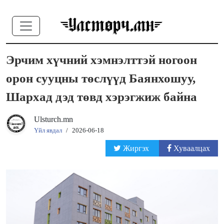
Эрчим хүчний хэмнэлттэй ногоон
орон сууцны төслүүд Баянхошуу,
Шархад дэд төвд хэрэгжиж байна
Ulsturch.mn
Үйл явдал
/
2026-06-18
Жиргэх
Хуваалцах