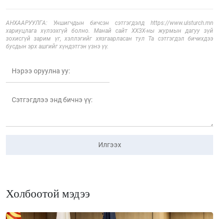
АНХААРУУЛГА: Уншигчдын бичсэн сэтгэгдэлд https://www.ulsturch.mn
хариуцлага хүлээхгүй болно. Манай сайт ХХЗХ-ны журмын дагуу зүй
зохисгүй зарим үг, хэллэгийг хязгаарласан тул Та сэтгэгдэл бичихдээ
бусдын эрх ашгийг хүндэтгэн үзнэ үү.
Илгээх
Холбоотой мэдээ