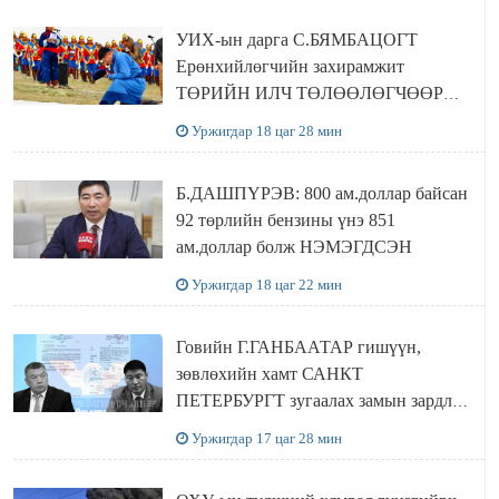
байна
УИХ-ын дарга С.БЯМБАЦОГТ
Ерөнхийлөгчийн захирамжит
ТӨРИЙН ИЛЧ ТӨЛӨӨЛӨГЧӨӨР
Сутай хайрханы тахилгад оролцжээ
Уржигдар 18 цаг 28 мин
Б.ДАШПҮРЭВ: 800 ам.доллар байсан
92 төрлийн бензины үнэ 851
ам.доллар болж НЭМЭГДСЭН
Уржигдар 18 цаг 22 мин
Говийн Г.ГАНБААТАР гишүүн,
зөвлөхийн хамт САНКТ
ПЕТЕРБУРГТ зугаалах замын зардлаа
“ИНҮТ” ТӨХХК даажээ
Уржигдар 17 цаг 28 мин