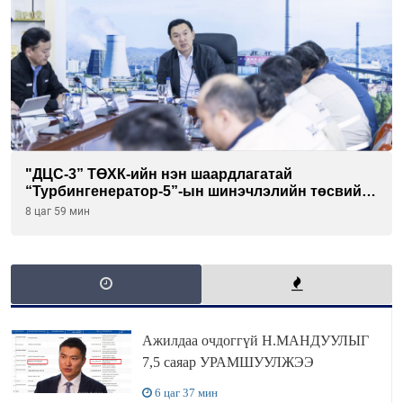
"ДЦС-3” ТӨХК-ийн нэн шаардлагатай
“Турбингенератор-5”-ын шинэчлэлийн төсвийг
шийдвэрлэхээр болов
8 цаг 59 мин
Ажилдаа очдоггүй Н.МАНДУУЛЫГ
7,5 саяар УРАМШУУЛЖЭЭ
6 цаг 37 мин