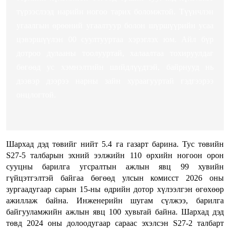
түрээслээд нарийн ногоо тарих боломжтой. Түүнчлэн
угаалгын өрөөний угаалтуур болон шүршүүрийн усаа
цэвэршүүлэн 00 суултууртаа хэрэглэх юм. Айл бүр
дотроо дулааны тоолууртай, халаалтаа тохируулдаг
бөгөөд ус хэмнэлтийн шийдлүүдтэй, байрнууд нь
дээвэр дээрээ нарны зайн хураагууртай гэдгээрээ
онцлогтой.
Шархад дэд төвийг нийт 5.4 га газарт барина. Тус төвийн
S27-5 талбарын эхний ээлжийн 110 өрхийн ногоон орон
сууцны барилга угсралтын ажлын явц 99 хувийн
гүйцэтгэлтэй байгаа бөгөөд улсын комисст 2026 оны
зургаадугаар сарын 15-ны өдрийн дотор хүлээлгэн өгөхөөр
ажиллаж байна. Инженерийн шугам сүлжээ, барилга
байгууламжийн ажлын явц 100 хувьтай байна. Шархад дэд
төвд 2024 оны долоодугаар сараас эхэлсэн S27-2 талбарт