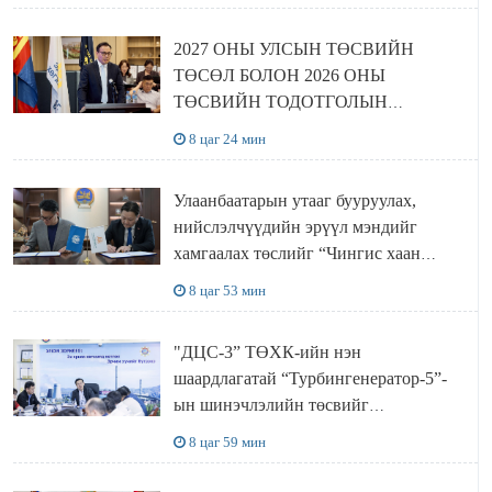
2027 ОНЫ УЛСЫН ТӨСВИЙН
ТӨСӨЛ БОЛОН 2026 ОНЫ
ТӨСВИЙН ТОДОТГОЛЫН
ТӨСЛИЙН ОЛОН НИЙТИЙН
8 цаг 24 мин
ХЭЛЭЛЦҮҮЛЭГ БОЛЛОО
Улаанбаатарын утааг бууруулах,
нийслэлчүүдийн эрүүл мэндийг
хамгаалах төслийг “Чингис хаан
баялгийн сан нэгдэл” ХХК-тай
8 цаг 53 мин
хамтран хэрэгжүүлнэ
"ДЦС-3” ТӨХК-ийн нэн
шаардлагатай “Турбингенератор-5”-
ын шинэчлэлийн төсвийг
шийдвэрлэхээр болов
8 цаг 59 мин