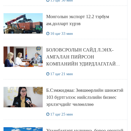
15 цаг 50 мин
Монголын экспорт 12.2 тэрбум
ам.долларт хүрэв
16 цаг 33 мин
БОЛОВСРОЛЫН САЙД Л.ЭНХ-
АМГАЛАН ПИЙРСОН
КОМПАНИЙН УДИРДЛАГАТАЙ
УУЛЗЛАА
17 цаг 21 мин
Б.Сэмжидмаа: Зөвшөөрлийн шинжтэй
103 бүртгэлээс нийслэлийн бизнес
эрхлэгчдийг чөлөөллөө
17 цаг 25 мин
Улаанбаатарт үүлшинэ, бороо орохгүй