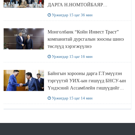
ДАРГА Н.НОМТОЙБАЯР
ӨМНӨГОВЬ АЙМАГТ
Уржигдар 15 цаг 36 мин
АЖИЛЛАЛАА
Монголбанк “Койн Инвест Траст”
компанитай дурсгалын зоосны шинэ
төслүүд хэрэгжүүлнэ
Уржигдар 15 цаг 16 мин
Байнгын хорооны дарга Г.Тэмүүлэн
тэргүүтэй УИХ-ын гишүүд БНСУ-ын
Үндэсний Ассамблейн гишүүдийг
хүлээн авч уулзав
Уржигдар 15 цаг 14 мин