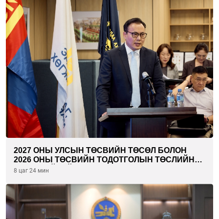
2027 ОНЫ УЛСЫН ТӨСВИЙН ТӨСӨЛ БОЛОН
2026 ОНЫ ТӨСВИЙН ТОДОТГОЛЫН ТӨСЛИЙН
ОЛОН НИЙТИЙН ХЭЛЭЛЦҮҮЛЭГ БОЛЛОО
8 цаг 24 мин