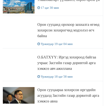
17 цаг 30 мин
Орон сууцанд орохоор захиалга өгөөд
хохирсон хохирогчид мэдээлэл өгч
байна
Уржигдар 19 цаг 04 мин
О.БАТХҮҮ: Иргэд хохироод байгаа
учраас Засгийн газар доривтой арга
хэмжээ авч ажиллана
Уржигдар 18 цаг 58 мин
Орон сууцаараа хохирсон иргэдийн
асуудалд Засгийн газар дорвитой арга
хэмжээ авна