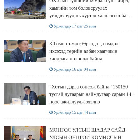
ОХУ-ын түлшний хямрал гүнзгийрч,
хамгийн том боловсруулах
үйлдвэрүүд нь хүртэл халдлагын бай
болов
Уржигдар 17 цаг 25 мин
З.Төмөртөмөө: Өргөдөл, гомдол
ихсэхэд төрийн албан хаагчдын
хандлага нөлөөлж байна
Уржигдар 16 цаг 04 мин
“Хотын дарга сонсож байна” 150150
тусгай дугаарыг наймдугаар сарын 14-
нөөс ажиллуулж эхэлнэ
Уржигдар 15 цаг 44 мин
МОНГОЛ УЛСЫН ШАДАР САЙД,
УЛСЫН ОНЦГОЙ КОМИССЫН