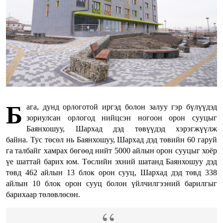
Б
ага, дунд орлоготой иргэд болон залуу гэр бүлүүдэд
зориулсан орлогод нийцсэн ногоон орон сууцыг
Баянхошуу, Шархад дэд төвүүдэд хэрэгжүүлж
байна. Тус төсөл нь Баянхошуу, Шархад дэд төвийн 60 гаруй
га талбайг хамрах бөгөөд нийт 5000 айлын орон сууцыг хоёр
үе шаттай барих юм. Төслийн эхний шатанд Баянхошуу дэд
төвд 462 айлын 13 блок орон сууц, Шархад дэд төвд 338
айлын 10 блок орон сууц болон үйлчилгээний барилгыг
барихаар төлөвлөсөн.