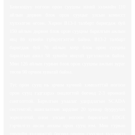
Баянхошуу ногоон орон сууцны эхний ээлжийн 110
айлын дөрвөн блок орон сууцыг улсын комисст
хүлээлгэн өгсөн. Харин B13-1 талбарт баригдаж буй
150 айлын дөрвөн блок орон сууцны барилгын ажлын
явц 86 хувийн гүйцэтгэлтэй байна. B13-2 талбарт
баригдаж буй 76 айлын хоёр блок орон сууцны
барилгын ажил 58 хувийн явцтай үргэлжилж байна.
Мөн 126 айлын гурван блок орон сууцны ажлын зураг
төсөв 90 орчим хувьтай байна.
Тус орон сууц нь эрчим хүчний хэмнэлттэй ногоон
орон сууц гэдгээрээ онцлогтой бөгөөд 2-3 өрөөний
сонголттой. Барилгын ухаалаг удирдлагын SCADA
системтэй, ашиглалтын зардлыг 20 хувиар бууруулах
зорилготой, олон улсын ногоон барилгын EDGE
гэрчилгээ авсан анхны орон сууц юм. Мөн гурван
төрлийн хүлэмжтэй бөгөөд оршин суугчид хүлэмжээ