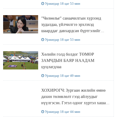
Уржигдар 18 цаг 53 мин
"Чөлөөлье" санаачилгын хүрээнд
худалдаа, үйлчилгээ эрхлэхэд
шаарддаг давхардсан бүртгэлийг
хүчингүй болгох тогтоолын төслийг
Уржигдар 18 цаг 53 мин
баталлаа
Хөлийн голд болдог ТӨМӨР
ЗАМЧДЫН БАЯР НААДАМ
цуцлагдлаа
Уржигдар 18 цаг 49 мин
ХОХИРОГЧ: Зургаан жилийн өмнө
дахин төлөвлөлт гээд айлуудыг
нүүлгэсэн. Гэтэл одоог хүртэл хашаа
байшин ч байхгүй, орон сууц ч
Уржигдар 18 цаг 44 мин
байхгүй хаана амьдрахаа мэдэхгүй явж