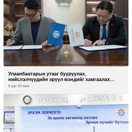
Улаанбаатарын утааг бууруулах,
нийслэлчүүдийн эрүүл мэндийг хамгаалах
төслийг “Чингис хаан баялгийн сан нэгдэл” ХХК-
8 цаг 53 мин
тай хамтран хэрэгжүүлнэ