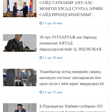
САЙД Т.АУБАКИР АНУ-ААС
МОНГОЛ УЛСАД СУУГАА ЭЛЧИН
САЙД РИЧАРД БУАНГАНЫГ
ХҮЛЭЭН АВЧ УУЛЗЛАА
11 цаг 30 мин
30 хүн УГГААРТАЖ нас барахад
нөлөөлсөн ХЯТАД
барьцалдуулагчийг Ц.ЭРДЭНЭБАЯР
захирал дахин худалдаж авахаар
11 цаг 38 мин
болжээ
Улаанбаатар хотод зөөврийн саванд
шатахуун олгохыг хязгаарласан бол
орон нутагт ийм хориг мөрдөгдөхгүй
11 цаг 55 мин
Б.Пүрэвдагва: Найман салбарын 103