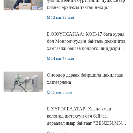
үйлчилгээний бүртгэлийг цуцалснаар
бизнес эрхлэхэд таатай нөхцөл
бүрдэнэ
12 цаг 33 мин
Б.ОЮУНСАНАА: КОП-17 бага хурал
бол Монголчуудын байгаль дэлхийгээ
хамгаалж байгаа бодлого шийдвэрийг
ДЭЛХИЙД СУРТАЛЧИЛАХ гол
14 цаг 47 мин
бодлого
Өнөөдөр дараах байршилд цахилгаан
хязгаарлана
15 цаг 5 мин
Б.ХҮРЭЛБААТАР: Хаана ямар
колонкд шатахуун өгч байгаа,
дараалал ямар байгааг "BENZIN.MN”
сайтаас харах боломжтой