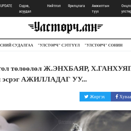
UPDATE
Сэдэв,
Нийтлэл
Ярилцлага
Амжилтын
Онцл
асуудал
түүх
улстө
СНИЙ СУДАЛГАА
"УЛСТӨРЧ" СЭТГҮҮЛ
"УЛСТӨРЧ" СОНИН
 төлөөлөл Ж.ЭНХБАЯР, Х.ГАНХУЯ
н эсрэг АЖИЛЛАДАГ УУ...
Жиргэх
Хуваа