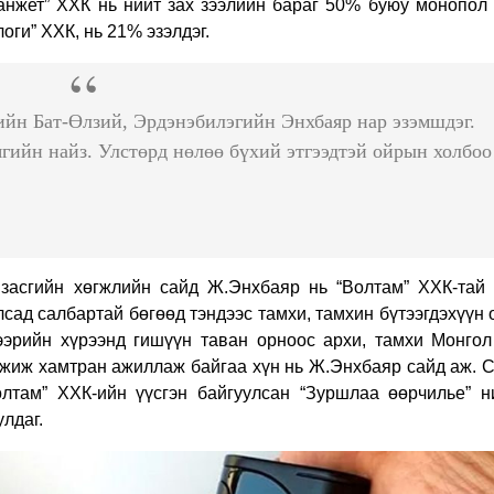
ганжет” ХХК нь нийт зах зээлийн бараг 50% буюу монопол 
ги” ХХК, нь 21% эзэлдэг.
йн Бат-Өлзий, Эрдэнэбилэгийн Энхбаяр нар эзэмшдэг.
ийн найз. Улстөрд нөлөө бүхий этгээдтэй ойрын холбоо
засгийн хөгжлийн сайд Ж.Энхбаяр нь “Волтам” ХХК-тай 
лсад салбартай бөгөөд тэндээс тамхи, тамхин бүтээгдэхүүн
цээрийн хүрээнд гишүүн таван орноос архи, тамхи Монгол
эмжиж хамтран ажиллаж байгаа хүн нь Ж.Энхбаяр сайд аж. 
Волтам” ХХК-ийн үүсгэн байгуулсан “Зуршлаа өөрчилье” н
улдаг.