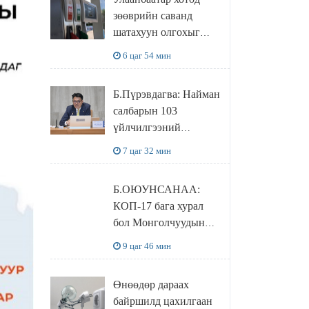
худалдаж авахаар
зөөврийн саванд
болжээ
шатахуун олгохыг
хязгаарласан бол орон
6 цаг 54 мин
нутагт ийм хориг
мөрдөгдөхгүй
Б.Пүрэвдагва: Найман
салбарын 103
үйлчилгээний
бүртгэлийг
7 цаг 32 мин
цуцалснаар бизнес
эрхлэхэд таатай
Б.ОЮУНСАНАА:
нөхцөл бүрдэнэ
КОП-17 бага хурал
бол Монголчуудын
байгаль дэлхийгээ
9 цаг 46 мин
хамгаалж байгаа
бодлого шийдвэрийг
Өнөөдөр дараах
ДЭЛХИЙД
байршилд цахилгаан
СУРТАЛЧИЛАХ гол