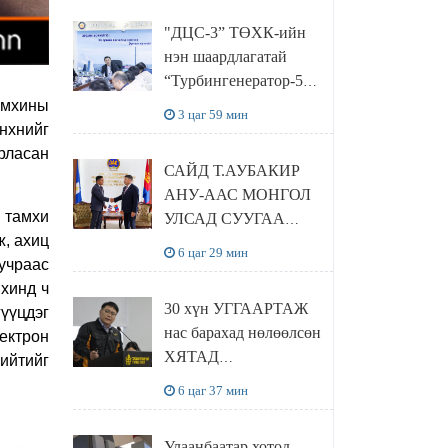
“Чингис хаан
"ДЦС-3” ТӨХК-ийн
баялгийн сан нэгдэл”
нэн шаардлагатай
ХХК-тай хамтран
“Турбингенератор-5”-
хэрэгжүүлнэ
ын шинэчлэлийн
амхины
3 цаг 59 мин
төсвийг
йнхнийг
шийдвэрлэхээр болов
рласан
САЙД Т.АУБАКИР
АНУ-ААС МОНГОЛ
н тамхи
УЛСАД СУУГАА
ж, ахиц
ЭЛЧИН САЙД
6 цаг 29 мин
учраас
РИЧАРД
хинд ч
БУАНГАНЫГ
30 хүн УГГААРТАЖ
үүцдэг
ХҮЛЭЭН АВЧ
нас барахад нөлөөлсөн
ектрон
УУЛЗЛАА
ХЯТАД
нийтийг
барьцалдуулагчийг
6 цаг 37 мин
Ц.ЭРДЭНЭБАЯР
захирал дахин
Улаанбаатар хотод