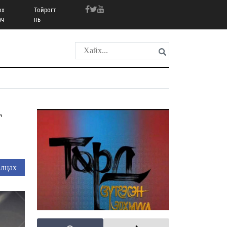
ох
Тойрогт
рч
нь
Г
лцах