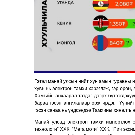
Гэтэл манай улсын нийт хүн амын гуравны нэ
хувь нь электрон тамхи хэрэглэж, гэр орон, 
Хамгийн анхаарал татдаг дээрх бүтээгдэхү
бараа гэсэн ангилалаар орж ирдэг.
Үүнийг
гэсэн санаа нь үндсэндээ Тамхины хяналтын
Манай улсад электрон тамхи импортлох э
технологи” ХХК, “Мета моти” ХХК, “Рич экси