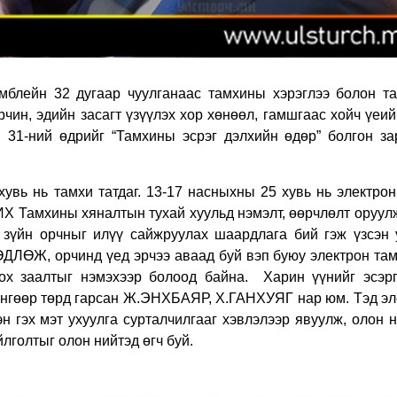
мблейн 32 дугаар чуулганаас тамхины хэрэглээ болон т
рчин, эдийн засагт үзүүлэх хор хөнөөл, гамшгаас хойч үеи
 31-ний өдрийг “Тамхины эсрэг дэлхийн өдөр” болгон за
хувь нь тамхи татдаг. 13-17 насныхны 25 хувь нь электро
УИХ Тамхины хяналтын тухай хуульд нэмэлт, өөрчлөлт оруул
 зүйн орчныг илүү сайжруулах шаардлага бий гэж үзсэн 
ЛӨЖ, орчинд үед эрчээ аваад буй вэп буюу электрон там
лох заалтыг нэмэхээр болоод байна.
Харин үүнийг эсэрг
мөнгөөр төрд гарсан Ж.ЭНХБАЯР, Х.ГАНХУЯГ нар юм. Тэд эл
эн гэх мэт ухуулга сурталчилгааг хэвлэлээр явуулж, олон 
йлголтыг олон нийтэд өгч буй.