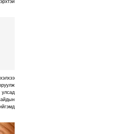
эрхтэй
О.БАТХҮҮ: Иргэд
хохироод байгаа
учраас Засгийн газар
доривтой арга хэмжээ
Өчигдөр 18 цаг 58 мин
авч ажиллана
Орон сууцаараа
хохирсон иргэдийн
асуудалд Засгийн
газар дорвитой арга
Өчигдөр 18 цаг 53 мин
хэлхээ
хэмжээ авна
 оруулж
 улсад
"Чөлөөлье"
Сайдын
санаачилгын хүрээнд
ийгэмд
худалдаа, үйлчилгээ
эрхлэхэд шаарддаг
Өчигдөр 18 цаг 53 мин
давхардсан
бүртгэлийг хүчингүй