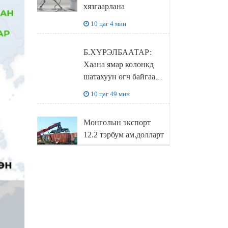
хязгаарлана
бодлого
10 цаг 4 мин
Б.ХҮРЭЛБААТАР:
Хаана ямар колонкд
шатахуун өгч байгаа,
дараалал ямар байгааг
10 цаг 49 мин
"BENZIN.MN”
сайтаас харах
Монголын экспорт
боломжтой
12.2 тэрбум ам.долларт
хүрэв
11 цаг 33 мин
БОЛОВСРОЛЫН
САЙД Л.ЭНХ-
АМГАЛАН