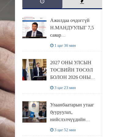
Ажилдаа очдоггүй
Н.МАНДУУЛЫГ 7,5
саяар
УРАМШУУЛЖЭЭ
1 цаг 36 мин
2027 ОНЫ УЛСЫН
ТӨСВИЙН ТӨСӨЛ
БОЛОН 2026 ОНЫ
ТӨСВИЙН
3 цаг 23 мин
ТОДОТГОЛЫН
ТӨСЛИЙН ОЛОН
Улаанбаатарын утааг
НИЙТИЙН
бууруулах,
ХЭЛЭЛЦҮҮЛЭГ
нийслэлчүүдийн
БОЛЛОО
эрүүл мэндийг
3 цаг 52 мин
хамгаалах төслийг