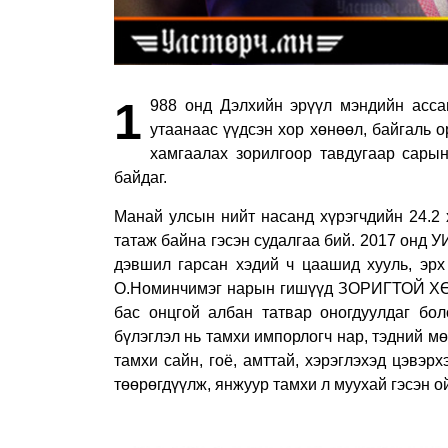
1
988 онд Дэлхийн эрүүл мэндийн асса
утаанаас үүдсэн хор хөнөөл, байгаль о
хамгаалах зорилгоор тавдугаар сарын
байдаг.
Манай улсын нийт насанд хүрэгчдийн 24.2 
татаж байна гэсэн судалгаа бий. 2017 онд 
дэвшил гарсан хэдий ч цаашид хууль, эрх
О.Номинчимэг нарын гишүүд ЗОРИГТОЙ ХӨД
бас онцгой албан татвар оногдуулдаг бо
бүлэглэл нь тамхи импорлогч нар, тэдний 
тамхи сайн, гоё, амттай, хэрэглэхэд цэвэрх
төөрөгдүүлж, янжуур тамхи л муухай гэсэн о