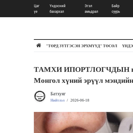
Цаг
Үндэсний
Эгэл
Байр
үе
бахархал
амьдрал
суурь
"ТӨРД ЗҮТГЭСЭН ЭРХМҮҮД" ТӨСӨЛ
ҮНДЭ
ТАМХИ ИПОРТЛОГЧДЫН гол
Монгол хүний эрүүл мэндий
Батхуяг
Нийтлэл
/
2026-06-18