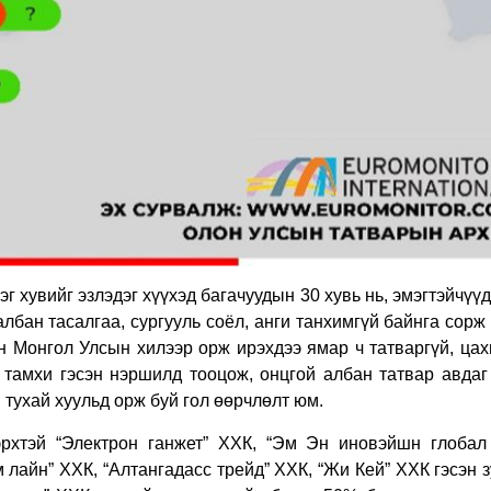
г хувийг эзлэдэг хүүхэд багачуудын 30 хувь нь, эмэгтэйчүү
албан тасалгаа, сургууль соёл, анги танхимгүй байнга сорж
үн Монгол Улсын хилээр орж ирэхдээ ямар ч татваргүй, ца
 тамхи гэсэн нэршилд тооцож, онцгой албан татвар авдаг
 тухай хуульд орж буй гол өөрчлөлт юм.
рхтэй “Электрон ганжет” ХХК, “Эм Эн иновэйшн глобал
м лайн” ХХК, “Алтангадасс трейд” ХХК, “Жи Кей” ХХК гэсэн 