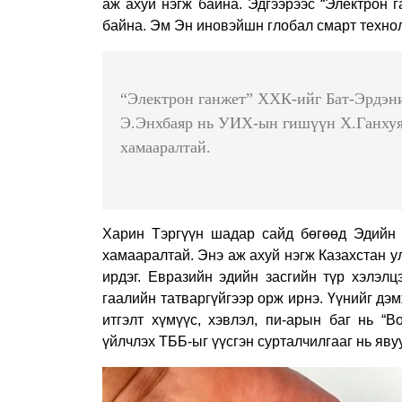
аж ахуй нэгж байна. Эдгээрээс “Электрон 
байна. Эм Эн иновэйшн глобал смарт техноло
“Электрон ганжет” ХХК-ийг Бат-Эрдэни
Э.Энхбаяр нь УИХ-ын гишүүн Х.Ганхуяг
хамааралтай.
Харин Тэргүүн шадар сайд бөгөөд Эдийн 
хамааралтай. Энэ аж ахуй нэгж Казахстан у
ирдэг. Евразийн эдийн засгийн түр хэлэл
гаалийн татваргүйгээр орж ирнэ. Үүнийг д
итгэлт хүмүүс, хэвлэл, пи-арын баг нь “
үйлчлэх ТББ-ыг үүсгэн сурталчилгааг нь яву