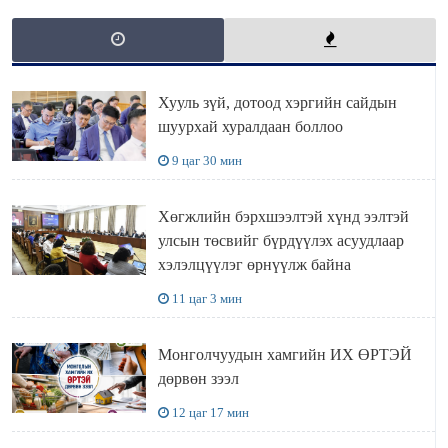
Хууль зүй, дотоод хэргийн сайдын
шуурхай хуралдаан боллоо
9 цаг 30 мин
Хөгжлийн бэрхшээлтэй хүнд ээлтэй
улсын төсвийг бүрдүүлэх асуудлаар
хэлэлцүүлэг өрнүүлж байна
11 цаг 3 мин
Монголчуудын хамгийн ИХ ӨРТЭЙ
дөрвөн зээл
12 цаг 17 мин