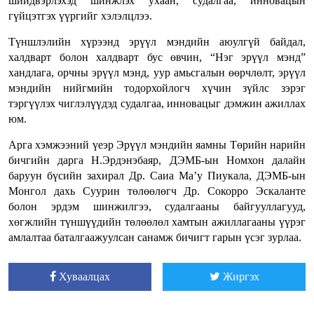
шийдвэрлэхэд шинжлэх ухаан, судалгаа, инновацын
гүйцэтгэх үүргийг хэлэлцлээ.
Түншлэлийн хүрээнд эрүүл мэндийн аюулгүй байдал,
халдварт болон халдварт бус өвчин, “Нэг эрүүл мэнд”
хандлага, орчны эрүүл мэнд, уур амьсгалын өөрчлөлт, эрүүл
мэндийн нийгмийн тодорхойлогч хүчин зүйлс зэрэг
тэргүүлэх чиглэлүүдэд судалгаа, инновацыг дэмжин ажиллах
юм.
Арга хэмжээний үеэр Эрүүл мэндийн яамны Төрийн нарийн
бичгийн дарга Н.Эрдэнэбаяр, ДЭМБ-ын Номхон далайн
баруун бүсийн захирал Др. Саиа Ма’у Пиукала, ДЭМБ-ын
Монгол дахь Суурин төлөөлөгч Др. Сокорро Эскаланте
болон эрдэм шинжилгээ, судалгааны байгууллагууд,
хөгжлийн түншүүдийн төлөөлөл хамтын ажиллагааны үүрэг
амлалтаа баталгаажуулсан санамж бичигт гарын үсэг зурлаа.
Хуваалцах
Жиргэх