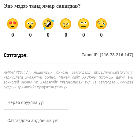
Энэ мэдээ танд ямар санагдав?
0
0
0
0
0
0
Сэтгэгдэл:
Таны IP: (216.73.216.147)
АНХААРУУЛГА: Уншигчдын бичсэн сэтгэгдэлд https://www.ulsturch.mn
хариуцлага хүлээхгүй болно. Манай сайт ХХЗХ-ны журмын дагуу зүй
зохисгүй зарим үг, хэллэгийг хязгаарласан тул Та сэтгэгдэл бичихдээ
бусдын эрх ашгийг хүндэтгэн үзнэ үү.