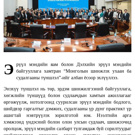
Э
рүүл мэндийн яам болон Дэлхийн эрүүл мэндийн
байгууллага хамтран “Монголын шинжлэх ухаан ба
судалгааны түншлэл”-ийг албан ёсоор эхлүүллээ.
Энэхүү түншлэл нь төр, эрдэм шинжилгээний байгууллага,
хөгжлийн түншүүд болон судлаачдын хамтын ажиллагааг
өргөжүүлж, нотолгоонд суурилсан эрүүл мэндийн бодлого,
шийдвэр гаргалтыг дэмжих, судалгааны үр дүнг практикт үр
ашигтай нэвтрүүлэх зорилготой юм. Нээлтийн арга
хэмжээнд үндэсний болон олон улсын судлаач, шинжээчид
оролцож, эрүүл мэндийн салбарт тулгамдаж буй сорилтуудыг