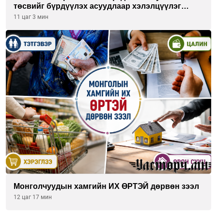
төсвийг бүрдүүлэх асуудлаар хэлэлцүүлэг
өрнүүлж байна
11 цаг 3 мин
Монголчуудын хамгийн ИХ ӨРТЭЙ дөрвөн зээл
12 цаг 17 мин