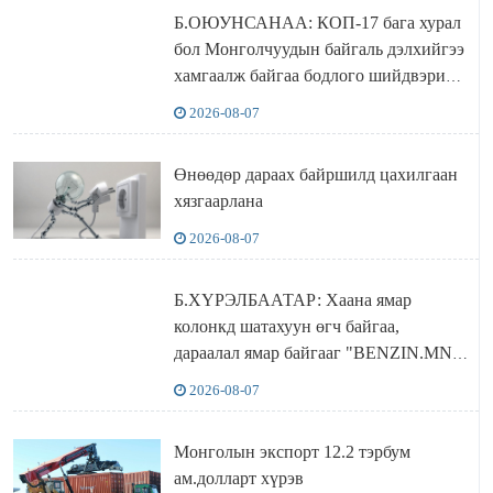
Б.ОЮУНСАНАА: КОП-17 бага хурал
бол Монголчуудын байгаль дэлхийгээ
хамгаалж байгаа бодлого шийдвэрийг
ДЭЛХИЙД СУРТАЛЧИЛАХ гол
2026-08-07
бодлого
Өнөөдөр дараах байршилд цахилгаан
хязгаарлана
2026-08-07
Б.ХҮРЭЛБААТАР: Хаана ямар
колонкд шатахуун өгч байгаа,
дараалал ямар байгааг "BENZIN.MN”
сайтаас харах боломжтой
2026-08-07
Монголын экспорт 12.2 тэрбум
ам.долларт хүрэв