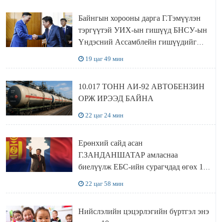
Байнгын хорооны дарга Г.Тэмүүлэн
тэргүүтэй УИХ-ын гишүүд БНСУ-ын
Үндэсний Ассамблейн гишүүдийг
хүлээн авч уулзав
19 цаг 49 мин
10.017 ТОНН АИ-92 АВТОБЕНЗИН
ОРЖ ИРЭЭД БАЙНА
22 цаг 24 мин
Ерөнхий сайд асан
Г.ЗАНДАНШАТАР амласнаа
биелүүлж ЕБС-ийн сурагчдад өгөх 10.
МЯНГАН ШАТРАА хүлээн авчээ
22 цаг 58 мин
Нийслэлийн цэцэрлэгийн бүртгэл энэ