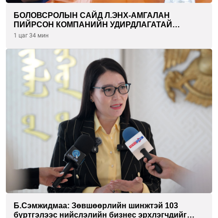
БОЛОВСРОЛЫН САЙД Л.ЭНХ-АМГАЛАН
ПИЙРСОН КОМПАНИЙН УДИРДЛАГАТАЙ
УУЛЗЛАА
1 цаг 34 мин
Б.Сэмжидмаа: Зөвшөөрлийн шинжтэй 103
бүртгэлээс нийслэлийн бизнес эрхлэгчдийг