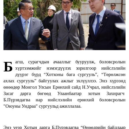
Б
агш, сурагчдын ачааллыг бууруулж, боловсролын
хүртээмжийг нэмэгдүүлэх зорилгоор нийслэлийн
дүүрэг бүрд “Хотхоны бага сургууль”, “Төрөлжсөн
ахлах сургууль” байгуулах ажлыг эхлүүллээ. Энэ хүрээнд
өнөөдөр Монгол Улсын Ерөнхий сайд Н.Учрал, нийслэлийн
Засаг дарга бөгөөд Улаанбаатар хотын Захирагч
Б.Пүрэвдагва нар нийслэлийн ерөнхий боловсролын
"Оюуны Ундраа" сургуульд ажиллалаа.
Энэ үеэр Хотын дарга Б.Пүрэвдагва “Өнөөдрийн байдлаар