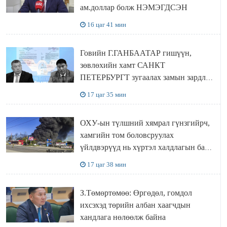
ам.доллар болж НЭМЭГДСЭН
16 цаг 41 мин
Говийн Г.ГАНБААТАР гишүүн,
зөвлөхийн хамт САНКТ
ПЕТЕРБУРГТ зугаалах замын зардлаа
“ИНҮТ” ТӨХХК даажээ
17 цаг 35 мин
ОХУ-ын түлшний хямрал гүнзгийрч,
хамгийн том боловсруулах
үйлдвэрүүд нь хүртэл халдлагын бай
болов
17 цаг 38 мин
З.Төмөртөмөө: Өргөдөл, гомдол
ихсэхэд төрийн албан хаагчдын
хандлага нөлөөлж байна