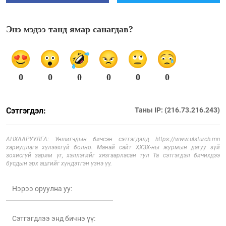
Энэ мэдээ танд ямар санагдав?
0
0
0
0
0
0
Сэтгэгдэл:
Таны IP: (216.73.216.243)
АНХААРУУЛГА: Уншигчдын бичсэн сэтгэгдэлд https://www.ulsturch.mn
хариуцлага хүлээхгүй болно. Манай сайт ХХЗХ-ны журмын дагуу зүй
зохисгүй зарим үг, хэллэгийг хязгаарласан тул Та сэтгэгдэл бичихдээ
бусдын эрх ашгийг хүндэтгэн үзнэ үү.