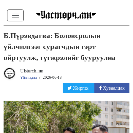
Б.Пүрэвдагва: Боловсролын
үйлчилгээг сурагчдын гэрт
ойртуулж, түгжрэлийг бууруулна
Ulsturch.mn
Үйл явдал
/
2026-06-18
Жиргэх
Хуваалцах