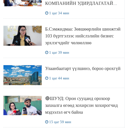
КОМПАНИЙН УДИРДЛАГАТАЙ
УУЛЗЛАА
1 цаг 34 мин
Б.Сэмжидмаа: Зөвшөөрлийн шинжтэй
103 бүртгэлээс нийслэлийн бизнес
эрхлэгчдийг чөлөөллөө
1 цаг 39 мин
Улаанбаатарт үүлшинэ, бороо орохгүй
1 цаг 44 мин
🔴ШУУД: Орон сууцанд орохоор
захиалга өгөөд хохирсон хохирогчид
мэдээлэл өгч байна
15 цаг 59 мин