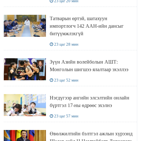
23 цаг 20 мин
Татварын өртэй, шатахуун
импортлогч 142 ААН-ийн дансыг
битүүмжлэхгүй
23 цаг 28 мин
Зүүн Азийн волейболын АШТ:
Монголын шигшээ ялалтаар эхэллээ
23 цаг 52 мин
Нэгдүгээр ангийн элсэлтийн онлайн
бүртгэл 17-ны өдрөөс эхэлнэ
23 цаг 57 мин
Өвөлжилтийн бэлтгэл ажлын хүрээнд