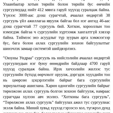
Улаанбаатар хотын төрийн болон төрийн бус өмчийн
сургуулиудад нийт 412 мянга гаруй хүүхэд суралцаж байна.
Үүнээс 3000-аас дээш сурагчтай, ачаалал өндөртэй 38
сургууль үйл ажиллагаа явуулж байгаа бол нэг ангид 46-аас
дээш сурагчтай 77 сургууль бий. Хотхон, хорооллын тоо
нэмэгдэж байгаа ч сургуулийн хүртээмж хангалтгүй хэвээр
байна. Тиймээс энэ асуудлыг түр зуурын арга хэмжээгээр
бус, бага болон ахлах сургуулийн зохион байгуулалтыг
шинэчлэх замаар системтэй шийдвэрлэнэ.
"Оюуны Ундраа" сургууль нь нийслэлийн ачаалал өндөртэй
сургуулиудын нэг буюу өнөөдрийн байдлаар 4700 гаруй
хүүхэд суралцаж байна. Ирэх хичээлийн жилээс тус
сургуулийн бүтцэд өөрчлөлт оруулж, дэргэдэх хүүхдийн тоо
нь цөөрсөн цэцэрлэгийн байрыг бага сургуулийн
зориулалтаар ашиглана. Харин одоогийн сургуулийн байрыг
төрөлжсөн ахлах сургууль болгон зохион байгуулж, намраас
сурагчдаа хүлээн авч эхэлнэ. “Хотхоны бага сургууль”,
“Төрөлжсөн ахлах сургууль” байгуулах ажил тус сургуулиас
эхэлж байна. Миний хувьд хүүхэд гэрээсээ хол, түгжрэл дунд