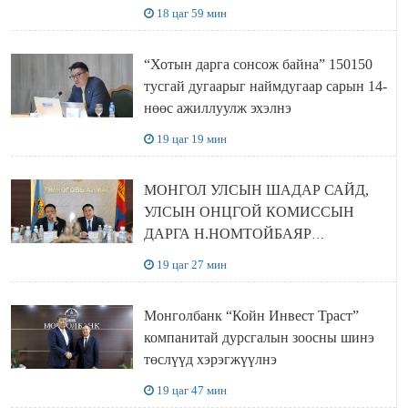
18 цаг 59 мин
“Хотын дарга сонсож байна” 150150
тусгай дугаарыг наймдугаар сарын 14-
нөөс ажиллуулж эхэлнэ
19 цаг 19 мин
МОНГОЛ УЛСЫН ШАДАР САЙД,
УЛСЫН ОНЦГОЙ КОМИССЫН
ДАРГА Н.НОМТОЙБАЯР
ӨМНӨГОВЬ АЙМАГТ
19 цаг 27 мин
АЖИЛЛАЛАА
Монголбанк “Койн Инвест Траст”
компанитай дурсгалын зоосны шинэ
төслүүд хэрэгжүүлнэ
19 цаг 47 мин