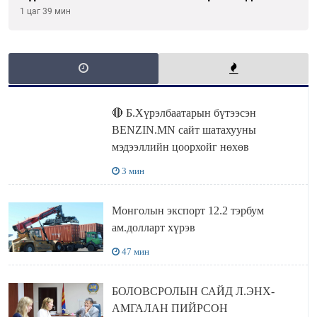
чөлөөллөө
1 цаг 39 мин
🔴 Б.Хүрэлбаатарын бүтээсэн
BENZIN.MN сайт шатахууны
мэдээллийн цоорхойг нөхөв
3 мин
Монголын экспорт 12.2 тэрбум
ам.долларт хүрэв
47 мин
БОЛОВСРОЛЫН САЙД Л.ЭНХ-
АМГАЛАН ПИЙРСОН