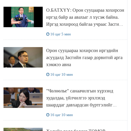
О.БАТХҮҮ: Орон сууцаараа хохирсон
иргэд байр аа авахыг л хүсэж байна.
Иргэд хохироод байгаа учраас Засгийн
газар доривтой арга хэмжээ авч
16 цаг 5 мин
ажиллана
Орон сууцаараа хохирсон иргэдийн
асуудалд Засгийн газар дорвитой арга
хэмжээ авна
16 цаг 10 мин
"Чөлөөлье" санаачилгын хүрээнд
худалдаа, үйлчилгээ эрхлэхэд
шаарддаг давхардсан бүртгэлийг
хүчингүй болгох тогтоолын төслийг
16 цаг 10 мин
баталлаа