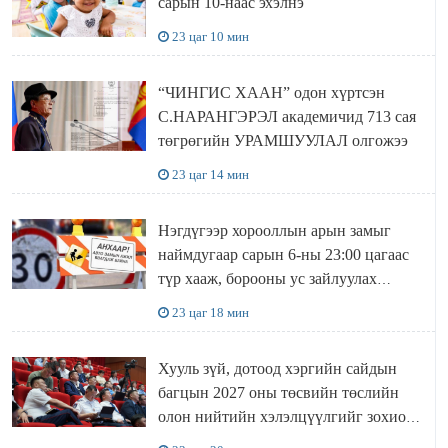
сарын 10-наас эхэлнэ
23 цаг 10 мин
“ЧИНГИС ХААН” одон хүртсэн
С.НАРАНГЭРЭЛ академичид 713 сая
төгрөгийн УРАМШУУЛАЛ олгожээ
23 цаг 14 мин
Нэгдүгээр хорооллын арын замыг
наймдугаар сарын 6-ны 23:00 цагаас
түр хааж, борооны ус зайлуулах
шугамын хөндлөн сэтэлгээ хийнэ
23 цаг 18 мин
Хууль зүй, дотоод хэргийн сайдын
багцын 2027 оны төсвийн төслийн
олон нийтийн хэлэлцүүлгийг зохион
байгууллаа