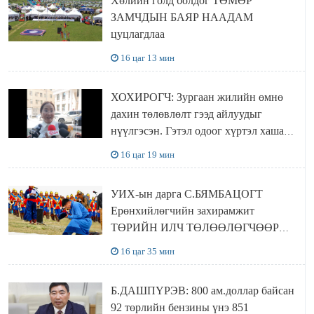
Хөлийн голд болдог ТӨМӨР
ЗАМЧДЫН БАЯР НААДАМ
цуцлагдлаа
16 цаг 13 мин
ХОХИРОГЧ: Зургаан жилийн өмнө
дахин төлөвлөлт гээд айлуудыг
нүүлгэсэн. Гэтэл одоог хүртэл хашаа
байшин ч байхгүй, орон сууц ч
16 цаг 19 мин
байхгүй хаана амьдрахаа мэдэхгүй явж
байна
УИХ-ын дарга С.БЯМБАЦОГТ
Ерөнхийлөгчийн захирамжит
ТӨРИЙН ИЛЧ ТӨЛӨӨЛӨГЧӨӨР
Сутай хайрханы тахилгад оролцжээ
16 цаг 35 мин
Б.ДАШПҮРЭВ: 800 ам.доллар байсан
92 төрлийн бензины үнэ 851