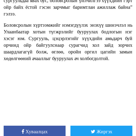
сургуульдаа явах бус, боловсролын үйлчилгээ хүүхдийн гэрт
ойр байх ёстой гэсэн зарчмыг баримтлан ажиллаж байна”
гэлээ.
Боловсролын хүртээмжийг нэмэгдүүлэх энэхүү шинэчлэл нь
Улаанбаатар хотын түгжрэлийг бууруулах бодлогын нэг
хэсэг юм. Сургууль, цэцэрлэгийг хүүхдийн амьдарч буй
орчинд ойр байгуулснаар сурагчид хол зайд зорчих
шаардлагагүй болж, өглөө, оройн оргил цагийн замын
хөдөлгөөний ачааллыг бууруулах ач холбогдолтой.
Хуваалцах
Жиргэх