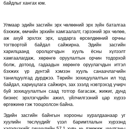
байдлыг хангах юм.
Улмаар эдийн засгийн эрх чөлөөний эрх зүйн баталгаа
бэхжиж, өмчийн эрхийн хамгаалалт, гэрээний эрх чөлөө,
аж ахуй эрхлэх эрх, шударга өрсөлдөөний орчны
тогтвортой байдал сайжирна. Эдийн засгийн
харилцаанд оролцогчдын хууль ёсны хүлээлт
хамгаалагдаж, хөрөнгө оруулалтын орчин тодорхой
болж, дотоод, гадаадын хөрөнгө оруулагчдын итгэл
бэхжих үр дүнтэй хэмээн хууль санаачлагчийн
танилцуулгад дурджээ. Төрийн зохицуулалтын ил тод
байдал, хариуцлага сайжирч, зах зээлд нэвтрэхэд учирч
буй зохицуулалтын саад тотгор багасаж, жижиг, дунд
бизнес эрхлэгчдийн ажил, үйлчилгээний цар хүрээ
өргөжинө гэж тооцоолсон байна.
Эдийн засгийн байнгын хорооны хуралдаанаар уг
хуулийн төслүүдийг үзэл баримтлалын хүрээнд
хэлэлцэхийг гишүүдийн 57.1 хувь нь дэмжиж, чуулганы