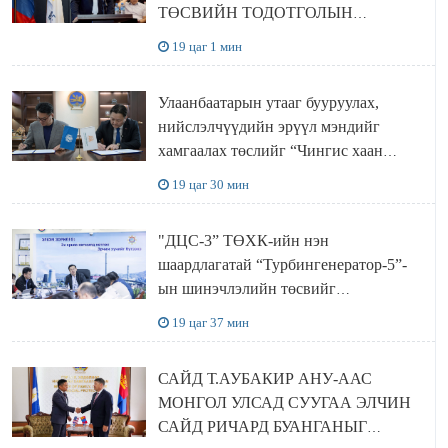
ТӨСВИЙН ТОДОТГОЛЫН
ТӨСЛИЙН ОЛОН НИЙТИЙН
19 цаг 1 мин
ХЭЛЭЛЦҮҮЛЭГ БОЛЛОО
Улаанбаатарын утааг бууруулах,
нийслэлчүүдийн эрүүл мэндийг
хамгаалах төслийг “Чингис хаан
баялгийн сан нэгдэл” ХХК-тай
19 цаг 30 мин
хамтран хэрэгжүүлнэ
"ДЦС-3” ТӨХК-ийн нэн
шаардлагатай “Турбингенератор-5”-
ын шинэчлэлийн төсвийг
шийдвэрлэхээр болов
19 цаг 37 мин
САЙД Т.АУБАКИР АНУ-ААС
МОНГОЛ УЛСАД СУУГАА ЭЛЧИН
САЙД РИЧАРД БУАНГАНЫГ