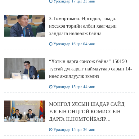
Уржигдар 17 цаг 25 мин
З.Төмөртөмөө: Өргөдөл, гомдол
ихсэхэд төрийн албан хаагчдын
хандлага нөлөөлж байна
Уржигдар 16 цаг 04 мин
“Хотын дарга сонсож байна” 150150
тусгай дугаарыг наймдугаар сарын 14-
нөөс ажиллуулж эхэлнэ
Уржигдар 15 цаг 44 мин
МОНГОЛ УЛСЫН ШАДАР САЙД,
УЛСЫН ОНЦГОЙ КОМИССЫН
ДАРГА Н.НОМТОЙБАЯР
ӨМНӨГОВЬ АЙМАГТ
Уржигдар 15 цаг 36 мин
АЖИЛЛАЛАА