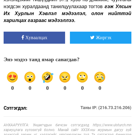
нэгдсэн хуралдаанд танилцуулахаар тогтов
гэж Улсын
Их Хурлын Хэвлэл мэдээлэл, олон нийттэй
харилцах газраас мэдээллээ.
Хуваалцах
Жиргэх
Энэ мэдээ танд ямар санагдав?
0
0
0
0
0
0
Сэтгэгдэл:
Таны IP: (216.73.216.206)
АНХААРУУЛГА: Уншигчдын бичсэн сэтгэгдэлд https://www.ulsturch.mn
хариуцлага хүлээхгүй болно. Манай сайт ХХЗХ-ны журмын дагуу зүй
зохисгүй зарим үг, хэллэгийг хязгаарласан тул Та сэтгэгдэл бичихдээ