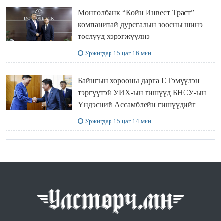
Монголбанк “Койн Инвест Траст”
компанитай дурсгалын зоосны шинэ
төслүүд хэрэгжүүлнэ
Уржигдар 15 цаг 16 мин
Байнгын хорооны дарга Г.Тэмүүлэн
тэргүүтэй УИХ-ын гишүүд БНСУ-ын
Үндэсний Ассамблейн гишүүдийг
хүлээн авч уулзав
Уржигдар 15 цаг 14 мин