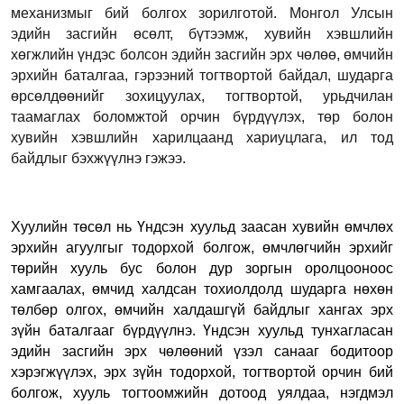
механизмыг бий болгох зорилготой. Монгол Улсын
эдийн засгийн өсөлт, бүтээмж, хувийн хэвшлийн
хөгжлийн үндэс болсон эдийн засгийн эрх чөлөө, өмчийн
эрхийн баталгаа, гэрээний тогтвортой байдал, шударга
өрсөлдөөнийг зохицуулах, тогтвортой, урьдчилан
таамаглах боломжтой орчин бүрдүүлэх, төр болон
хувийн хэвшлийн харилцаанд хариуцлага, ил тод
байдлыг бэхжүүлнэ гэжээ.
Хуулийн төсөл нь Үндсэн хуульд заасан хувийн өмчлөх
эрхийн агуулгыг тодорхой болгож, өмчлөгчийн эрхийг
төрийн хууль бус болон дур зоргын оролцооноос
хамгаалах, өмчид халдсан тохиолдолд шударга нөхөн
төлбөр олгох, өмчийн халдашгүй байдлыг хангах эрх
зүйн баталгааг бүрдүүлнэ. Үндсэн хуульд тунхагласан
эдийн засгийн эрх чөлөөний үзэл санааг бодитоор
хэрэгжүүлэх, эрх зүйн тодорхой, тогтвортой орчин бий
болгож, хууль тогтоомжийн дотоод уялдаа, нэгдмэл