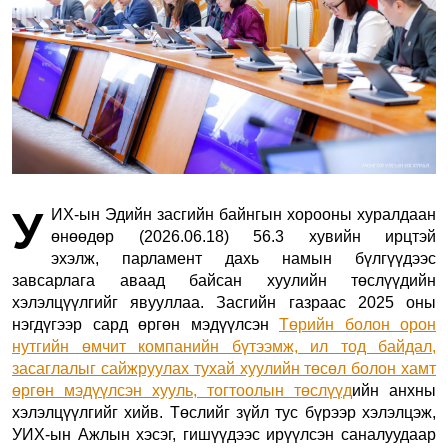
У
ИХ-ын Эдийн засгийн байнгын хорооны хуралдаан
өнөөдөр (2026.06.18) 56.3 хувийн ирцтэй
эхэлж, парламент дахь намын бүлгүүдээс
завсарлага аваад байсан хуулийн төслүүдийн
хэлэлцүүлгийг явууллаа. Засгийн газраас 2025 оны
нэгдүгээр сард өргөн мэдүүлсэн
Төрийн болон орон
нутгийн өмчит компанийн бүтээмж, ил тод байдал,
засаглалыг сайжруулах тухай хуулийн төсөл болон хамт
өргөн мэдүүлсэн хууль, тогтоолын төслүүд
ийн анхны
хэлэлцүүлгийг хийв. Төслийг зүйл тус бүрээр хэлэлцэж,
УИХ-ын Ажлын хэсэг, гишүүдээс ирүүлсэн саналуудаар