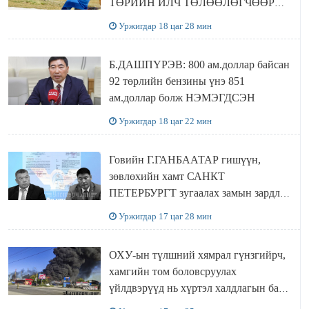
ТӨРИЙН ИЛЧ ТӨЛӨӨЛӨГЧӨӨР
Сутай хайрханы тахилгад оролцжээ
Уржигдар 18 цаг 28 мин
Б.ДАШПҮРЭВ: 800 ам.доллар байсан
92 төрлийн бензины үнэ 851
ам.доллар болж НЭМЭГДСЭН
Уржигдар 18 цаг 22 мин
Говийн Г.ГАНБААТАР гишүүн,
зөвлөхийн хамт САНКТ
ПЕТЕРБУРГТ зугаалах замын зардлаа
“ИНҮТ” ТӨХХК даажээ
Уржигдар 17 цаг 28 мин
ОХУ-ын түлшний хямрал гүнзгийрч,
хамгийн том боловсруулах
үйлдвэрүүд нь хүртэл халдлагын бай
болов