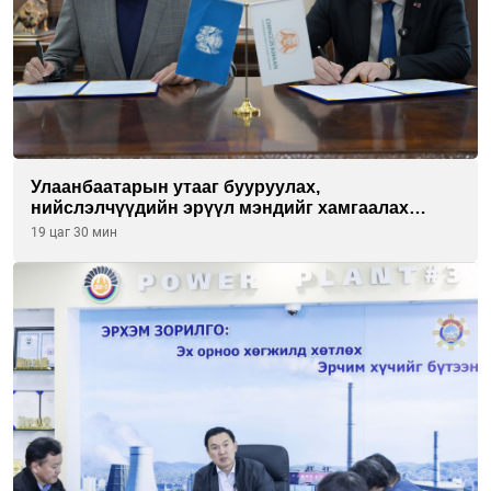
Улаанбаатарын утааг бууруулах,
нийслэлчүүдийн эрүүл мэндийг хамгаалах
төслийг “Чингис хаан баялгийн сан нэгдэл” ХХК-
19 цаг 30 мин
тай хамтран хэрэгжүүлнэ