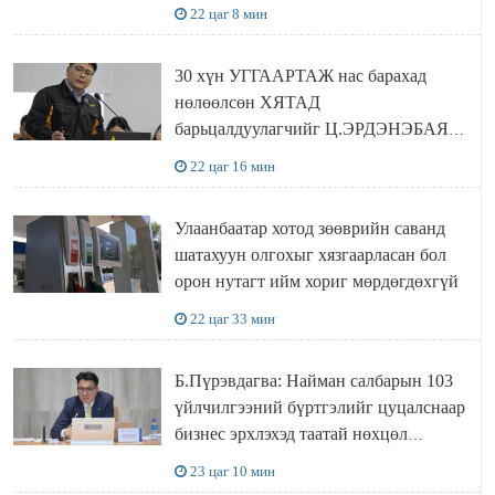
ХҮЛЭЭН АВЧ УУЛЗЛАА
22 цаг 8 мин
30 хүн УГГААРТАЖ нас барахад
нөлөөлсөн ХЯТАД
барьцалдуулагчийг Ц.ЭРДЭНЭБАЯР
захирал дахин худалдаж авахаар
22 цаг 16 мин
болжээ
Улаанбаатар хотод зөөврийн саванд
шатахуун олгохыг хязгаарласан бол
орон нутагт ийм хориг мөрдөгдөхгүй
22 цаг 33 мин
Б.Пүрэвдагва: Найман салбарын 103
үйлчилгээний бүртгэлийг цуцалснаар
бизнес эрхлэхэд таатай нөхцөл
бүрдэнэ
23 цаг 10 мин