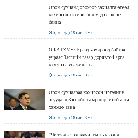
Орон сууцанд орохоор захиалга өгөөд
хохирсон хохирогчид мэдээлэл өгч
байна
Уржигдар 19 цаг 04 мин
О.БАТХҮҮ: Иргэд хохироод байгаа
учраас Засгийн газар доривтой арга
хэмжээ авч ажиллана
Уржигдар 18 цаг 58 мин
Орон сууцаараа хохирсон иргэдийн
асуудалд Засгийн газар дорвитой арга
хэмжээ авна
Уржигдар 18 цаг 53 мин
"Чөлөөлье" санаачилгын хүрээнд