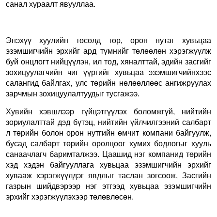
санал хураалт явууллаа.
Энэхүү хуулийн төсөлд төр, орон нутаг хувьцаа
эзэмшигчийн эрхийг ард түмнийг төлөөлөн хэрэгжүүлж
буй онцлогт нийцүүлэн, ил тод, хяналттай, эдийн засгийг
зохицуулагчийн чиг үүргийг хувьцаа эзэмшигчийнхээс
салангид байлгах, улс төрийн нөлөөллөөс ангижруулах
зарчмын зохицуулалтуудыг тусгажээ.
Хувийн хэвшлээр гүйцэтгүүлэх боломжгүй, нийтийн
зориулалттай дэд бүтэц, нийтийн үйлчилгээний салбарт
л төрийн болон орон нутгийн өмчит компани байгуулж,
бусад салбарт төрийн оролцоог хумих бодлогыг хууль
санаачлагч баримталжээ. Цаашид нэг компанид төрийн
хэд хэдэн байгууллага хувьцаа эзэмшигчийн эрхийг
хувааж хэрэгжүүлдэг явдлыг таслан зогсоож, Засгийн
газрын шийдвэрээр нэг этгээд хувьцаа эзэмшигчийн
эрхийг хэрэгжүүлэхээр төлөвлөсөн.