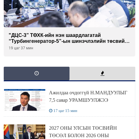
"ДЦС-3” ТӨХК-ийн нэн шаардлагатай
“Турбингенератор-5”-ын шинэчлэлийн төсвийг
шийдвэрлэхээр болов
19 цаг 37 мин
Ажилдаа очдоггүй Н.МАНДУУЛЫГ
7,5 саяар УРАМШУУЛЖЭЭ
17 цаг 15 мин
2027 ОНЫ УЛСЫН ТӨСВИЙН
ТӨСӨЛ БОЛОН 2026 ОНЫ