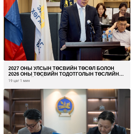
2027 ОНЫ УЛСЫН ТӨСВИЙН ТӨСӨЛ БОЛОН
2026 ОНЫ ТӨСВИЙН ТОДОТГОЛЫН ТӨСЛИЙН
ОЛОН НИЙТИЙН ХЭЛЭЛЦҮҮЛЭГ БОЛЛОО
19 цаг 1 мин