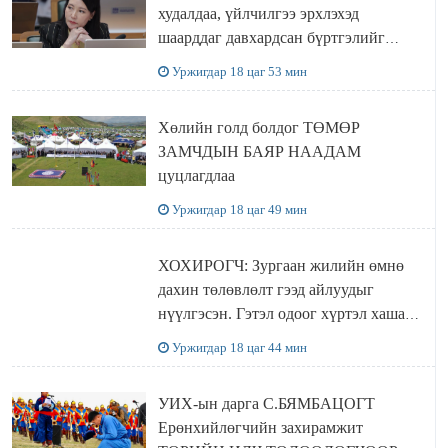
худалдаа, үйлчилгээ эрхлэхэд
шаарддаг давхардсан бүртгэлийг
хүчингүй болгох тогтоолын төслийг
Уржигдар 18 цаг 53 мин
баталлаа
Хөлийн голд болдог ТӨМӨР
ЗАМЧДЫН БАЯР НААДАМ
цуцлагдлаа
Уржигдар 18 цаг 49 мин
ХОХИРОГЧ: Зургаан жилийн өмнө
дахин төлөвлөлт гээд айлуудыг
нүүлгэсэн. Гэтэл одоог хүртэл хашаа
байшин ч байхгүй, орон сууц ч
Уржигдар 18 цаг 44 мин
байхгүй хаана амьдрахаа мэдэхгүй явж
байна
УИХ-ын дарга С.БЯМБАЦОГТ
Ерөнхийлөгчийн захирамжит