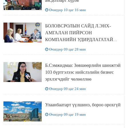
ам.долларт хүрэв
Өчигдөр 10 цаг 16 мин
БОЛОВСРОЛЫН САЙД Л.ЭНХ-
АМГАЛАН ПИЙРСОН
КОМПАНИЙН УДИРДЛАГАТАЙ
УУЛЗЛАА
Өчигдөр 09 цаг 28 мин
Б.Сэмжидмаа: Зөвшөөрлийн шинжтэй
103 бүртгэлээс нийслэлийн бизнес
эрхлэгчдийг чөлөөллөө
Өчигдөр 09 цаг 24 мин
Улаанбаатарт үүлшинэ, бороо орохгүй
Өчигдөр 09 цаг 19 мин