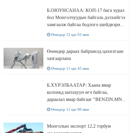
Б.ОЮУНСАНАА: КОП-17 бага хурал
бол Монголчуудын байгаль дэлхийгээ
хамгаалж байгаа бодлого шийдвэрийг
ДЭЛХИЙД СУРТАЛЧИЛАХ гол
Өчигдөр 12 цаг 03 мин
бодлого
Өнөөдөр дараах байршилд цахилгаан
хязгаарлана
Өчигдөр 11 цаг 45 мин
Б.ХҮРЭЛБААТАР: Хаана ямар
колонкд шатахуун өгч байгаа,
дараалал ямар байгааг "BENZIN.MN”
сайтаас харах боломжтой
Өчигдөр 11 цаг 00 мин
Монголын экспорт 12.2 тэрбум