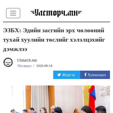
ЭЗБХ: Эдийн засгийн эрх чөлөөний
тухай хуулийн төслийг хэлэлцэхийг
дэмжлээ
Ulsturch.mn
Үйл явдал
/
2026-06-18
Жиргэх
Хуваалцах