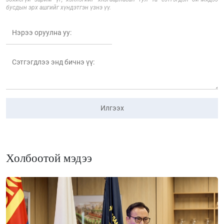
бусдын эрх ашгийг хүндэтгэн үзнэ үү.
Илгээх
Холбоотой мэдээ