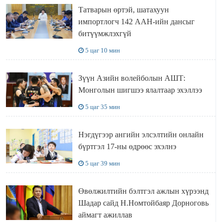
Татварын өртэй, шатахуун
импортлогч 142 ААН-ийн дансыг
битүүмжлэхгүй
5 цаг 10 мин
Зүүн Азийн волейболын АШТ:
Монголын шигшээ ялалтаар эхэллээ
5 цаг 35 мин
Нэгдүгээр ангийн элсэлтийн онлайн
бүртгэл 17-ны өдрөөс эхэлнэ
5 цаг 39 мин
Өвөлжилтийн бэлтгэл ажлын хүрээнд
Шадар сайд Н.Номтойбаяр Дорноговь
аймагт ажиллав