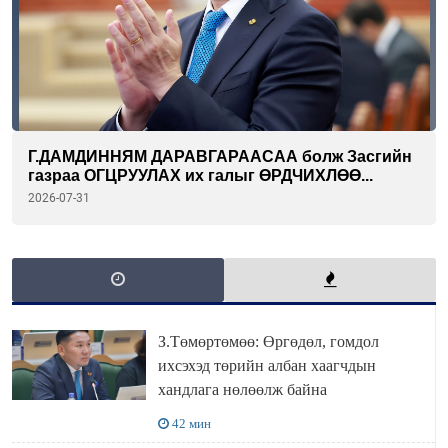
Г.ДАМДИННЯМ ДАРАВГАРААСАА болж Засгийн
газраа ОГЦРУУЛАХ их галыг ӨРДЧИХЛӨӨ...
2026-07-31
З.Төмөртөмөө: Өргөдөл, гомдол
ихсэхэд төрийн албан хаагчдын
хандлага нөлөөлж байна
42 мин