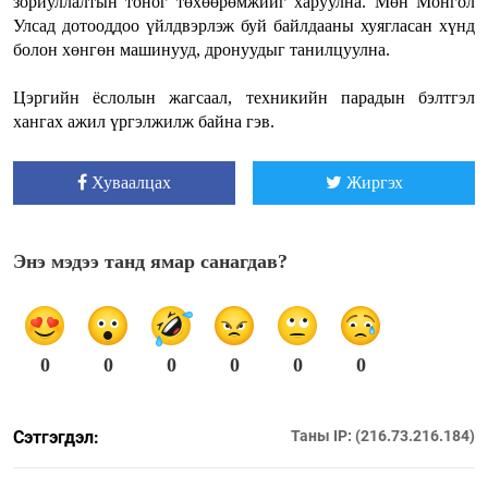
зориуллалтын тоног төхөөрөмжийг харуулна. Мөн Монгол
Улсад дотооддоо үйлдвэрлэж буй байлдааны хуягласан хүнд
болон хөнгөн машинууд, дронуудыг танилцуулна.
Цэргийн ёслолын жагсаал, техникийн парадын бэлтгэл
хангах ажил үргэлжилж байна гэв.
Хуваалцах
Жиргэх
Энэ мэдээ танд ямар санагдав?
0
0
0
0
0
0
Сэтгэгдэл:
Таны IP: (216.73.216.184)