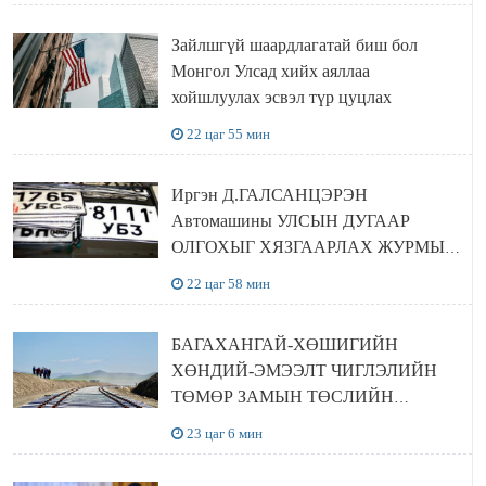
Зайлшгүй шаардлагатай биш бол
Монгол Улсад хийх аяллаа
хойшлуулах эсвэл түр цуцлах
22 цаг 55 мин
Иргэн Д.ГАЛСАНЦЭРЭН
Автомашины УЛСЫН ДУГААР
ОЛГОХЫГ ХЯЗГААРЛАХ ЖУРМЫГ
ЦУЦЛУУЛАХ санал гаргажээ
22 цаг 58 мин
БАГАХАНГАЙ-ХӨШИГИЙН
ХӨНДИЙ-ЭМЭЭЛТ ЧИГЛЭЛИЙН
ТӨМӨР ЗАМЫН ТӨСЛИЙН
БҮТЭЭН БАЙГУУЛАЛТ
23 цаг 6 мин
ЭРЧИМЖИЖ БАЙНА