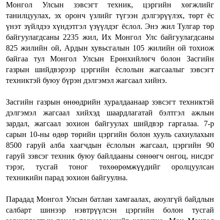
Монгол Улсын зэвсэгт техник, цэргийн хөгжлийг
танилцуулах, эх оронч үзлийг түгээн дэлгэрүүлэх, төрт ёс
үнэт зүйлдээ хүндэтгэл үзүүлдэг ёслол. Энэ жил Тулгар төр
байгуулагдсаны 2235 жил, Их Монгол Улс байгуулагдсаны
825 жилийн ой, Ардын хувьсгалын 105 жилийн ой тохиож
байгаа тул Монгол Улсын Ерөнхийлөгч болон Засгийн
газрын шийдвэрээр цэргийн ёслолын жагсаалыг зэвсэгт
техниктэй буюу бүрэн дэлгэмэл жагсаал хийнэ.
Засгийн газрын өнөөдрийн хуралдаанаар зэвсэгт техниктэй
дэлгэмэл жагсаал хийхэд шаардлагатай бэлтгэл ажлын
зардал, жагсаал зохион байгуулах шийдвэр гаргалаа. 7-р
сарын 10-ны өдөр төрийн цэргийн болон хууль сахиулахын
8500 гаруй алба хаагчдын ёслолын жагсаал, цэргийн 90
гаруй зэвсэг техник буюу байлдааны сөнөөгч онгоц, нисдэг
тэрэг, тусгай тоног төхөөрөмжүүдийг оролцуулсан
техникийн парад зохион байгуулна.
Парадад Монгол Улсын батлан хамгаалах, аюулгүй байдлын
салбарт шинээр нэвтрүүлсэн цэргийн болон тусгай