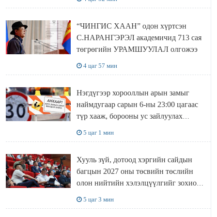
“ЧИНГИС ХААН” одон хүртсэн
С.НАРАНГЭРЭЛ академичид 713 сая
төгрөгийн УРАМШУУЛАЛ олгожээ
4 цаг 57 мин
Нэгдүгээр хорооллын арын замыг
наймдугаар сарын 6-ны 23:00 цагаас
түр хааж, борооны ус зайлуулах
шугамын хөндлөн сэтэлгээ хийнэ
5 цаг 1 мин
Хууль зүй, дотоод хэргийн сайдын
багцын 2027 оны төсвийн төслийн
олон нийтийн хэлэлцүүлгийг зохион
байгууллаа
5 цаг 3 мин