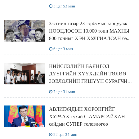
5 цаг 53 мин
Засгийн газар 23 тэрбумыг зарцуулж
НӨӨЦЛӨСӨН 10.000 тонн МАХНЫ
800 тонныг ХЭН ХУЛГЙАЛСАН бэ...
6 цаг 3 мин
НИЙСЛЭЛИЙН БАЯНГОЛ
ДҮҮРГИЙН ХҮҮХДИЙН ТӨЛӨӨ
ЗӨВЛӨЛИЙН ГИШҮҮН СУРАГЧИД
БОЛОВСРОЛЫН ЯАМАНД
7 цаг 31 мин
ЗОЧИЛЛОО
АВЛИГАЧДЫН ХӨРӨНГИЙГ
ХУРААХ тухай С.АМАРСАЙХАН
сайдын СУПЕР төлөвлөгөө
22 цаг 34 мин