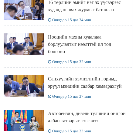
16 төрлийн эмийг нэг эх үүсвэрээс
худалдан авах журмыг баталлаа
Өчигдөр 15 цаг 34 мин
Нөөцийн махны худалдаа,
борлуулалтыг нээлттэй ил тод
болгоно
Өчигдөр 15 цаг 32 мин
Санхүүгийн хэмнэлтийн горимд
эрүүл мэндийн салбар хамаарахгүй
Өчигдөр 15 цаг 27 мин
Автобензин, дизель түлшний онцгой
албан татварыг тэглэлээ
Өчигдөр 15 цаг 23 мин