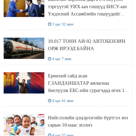
тэргүүтэй УИХ-ын гишүүд БНСУ-ын
Үндэсний Ассамблейн гишүүдийг
хүлээн авч уулзав
1 цаг 32 мин
10.017 ТОНН АИ-92 АВТОБЕНЗИН
ОРЖ ИРЭЭД БАЙНА
4 цаг 7 мин
Ерөнхий сайд асан
Г.ЗАНДАНШАТАР амласнаа
биелүүлж ЕБС-ийн сурагчдад өгөх 10.
МЯНГАН ШАТРАА хүлээн авчээ
4 цаг 41 мин
Нийслэлийн цэцэрлэгийн бүртгэл энэ
сарын 10-наас эхэлнэ
4 цаг 52 мин