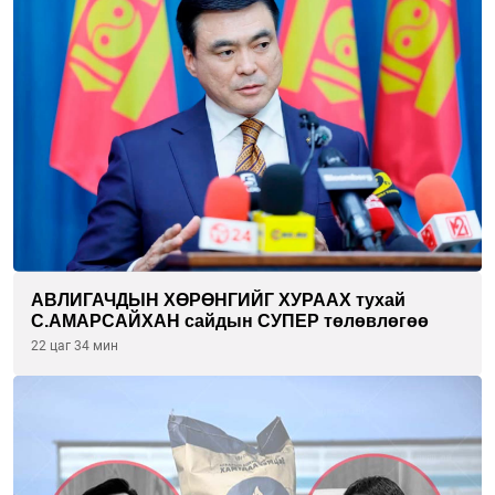
АВЛИГАЧДЫН ХӨРӨНГИЙГ ХУРААХ тухай
С.АМАРСАЙХАН сайдын СУПЕР төлөвлөгөө
22 цаг 34 мин