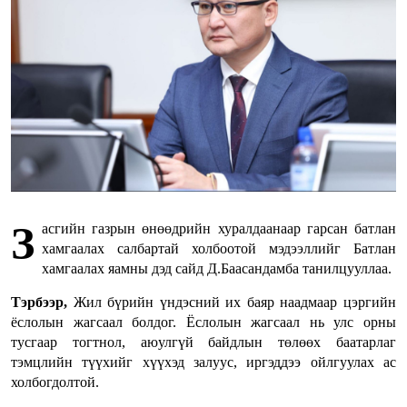
З
асгийн газрын өнөөдрийн хуралдаанаар гарсан батлан
хамгаалах салбартай холбоотой мэдээллийг Батлан
хамгаалах яамны дэд сайд Д.Баасандамба танилцууллаа.
Тэрбээр,
Жил бүрийн үндэсний их баяр наадмаар цэргийн
ёслолын жагсаал болдог. Ёслолын жагсаал нь улс орны
тусгаар тогтнол, аюулгүй байдлын төлөөх баатарлаг
тэмцлийн түүхийг хүүхэд залуус, иргэддээ ойлгуулах ас
холбогдолтой.