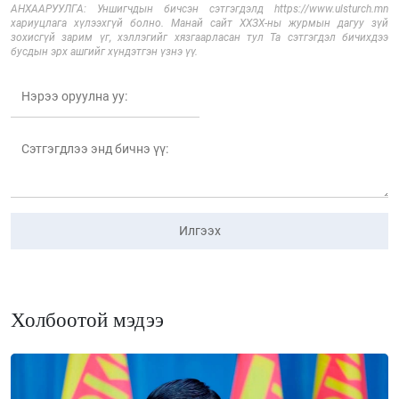
АНХААРУУЛГА: Уншигчдын бичсэн сэтгэгдэлд https://www.ulsturch.mn
хариуцлага хүлээхгүй болно. Манай сайт ХХЗХ-ны журмын дагуу зүй
зохисгүй зарим үг, хэллэгийг хязгаарласан тул Та сэтгэгдэл бичихдээ
бусдын эрх ашгийг хүндэтгэн үзнэ үү.
Илгээх
Холбоотой мэдээ