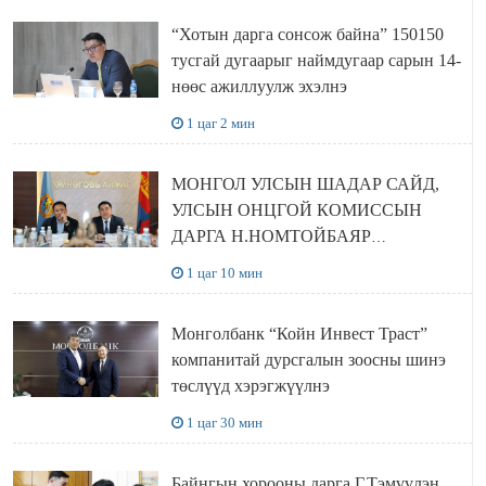
“Хотын дарга сонсож байна” 150150
тусгай дугаарыг наймдугаар сарын 14-
нөөс ажиллуулж эхэлнэ
1 цаг 2 мин
МОНГОЛ УЛСЫН ШАДАР САЙД,
УЛСЫН ОНЦГОЙ КОМИССЫН
ДАРГА Н.НОМТОЙБАЯР
ӨМНӨГОВЬ АЙМАГТ
1 цаг 10 мин
АЖИЛЛАЛАА
Монголбанк “Койн Инвест Траст”
компанитай дурсгалын зоосны шинэ
төслүүд хэрэгжүүлнэ
1 цаг 30 мин
Байнгын хорооны дарга Г.Тэмүүлэн