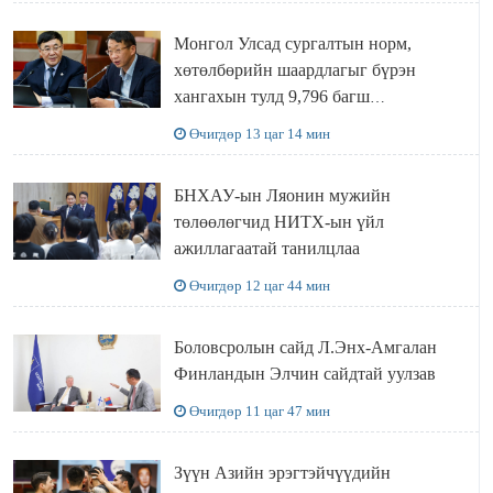
Монгол Улсад сургалтын норм,
хөтөлбөрийн шаардлагыг бүрэн
хангахын тулд 9,796 багш
шаардлагатай
Өчигдөр 13 цаг 14 мин
БНХАУ-ын Ляонин мужийн
төлөөлөгчид НИТХ-ын үйл
ажиллагаатай танилцлаа
Өчигдөр 12 цаг 44 мин
Боловсролын сайд Л.Энх-Амгалан
Финландын Элчин сайдтай уулзав
Өчигдөр 11 цаг 47 мин
Зүүн Азийн эрэгтэйчүүдийн