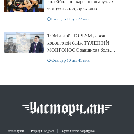
волейболын аварга шалгаруулах
тэмцээн өнөөдөр эхэлнэ
Өчигдөр 11 цаг 22 мин
ТОМ артай, ТЭРБУМ давсан
хөрөнгөтэй байж ТҮЛШНИЙ
МӨНГӨНӨӨС завшихаа боль,
Ц.ЭРДЭНЭБАЯР захирал аа!!
Өчигдөр 10 цаг 41 мин
Бидний тухай
Редакцын бодлого
Сурталчилгаа байршуулах