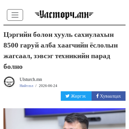
Цэргийн болон хууль сахиулахын
8500 гаруй алба хаагчийн ёслолын
жагсаал, зэвсэг техникийн парад
болно
Ulsturch.mn
Нийтлэл
/
2026-06-24
Жиргэх
Хуваалцах