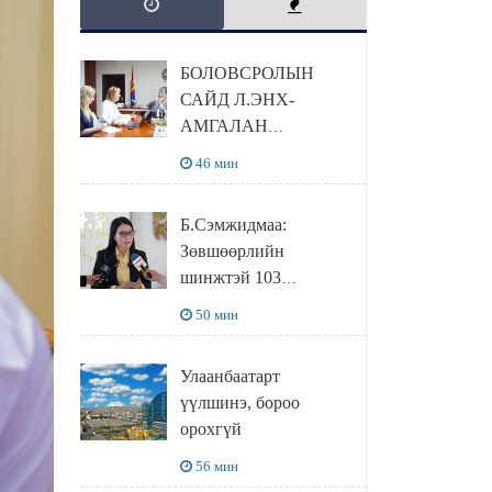
БОЛОВСРОЛЫН
САЙД Л.ЭНХ-
АМГАЛАН
ПИЙРСОН
46 мин
КОМПАНИЙН
УДИРДЛАГАТАЙ
Б.Сэмжидмаа:
УУЛЗЛАА
Зөвшөөрлийн
шинжтэй 103
бүртгэлээс
50 мин
нийслэлийн бизнес
эрхлэгчдийг
Улаанбаатарт
чөлөөллөө
үүлшинэ, бороо
орохгүй
56 мин