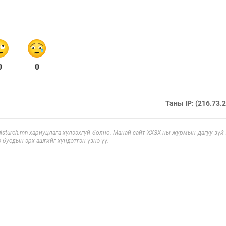
0
0
Таны IP: (216.73.
sturch.mn хариуцлага хүлээхгүй болно. Манай сайт ХХЗХ-ны журмын дагуу зүй
э бусдын эрх ашгийг хүндэтгэн үзнэ үү.