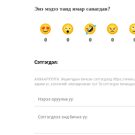
Энэ мэдээ танд ямар санагдав?
0
0
0
0
Сэтгэгдэл:
АНХААРУУЛГА: Уншигчдын бичсэн сэтгэгдэлд https://www.ul
зарим үг, хэллэгийг хязгаарласан тул Та сэтгэгдэл бичихдэ