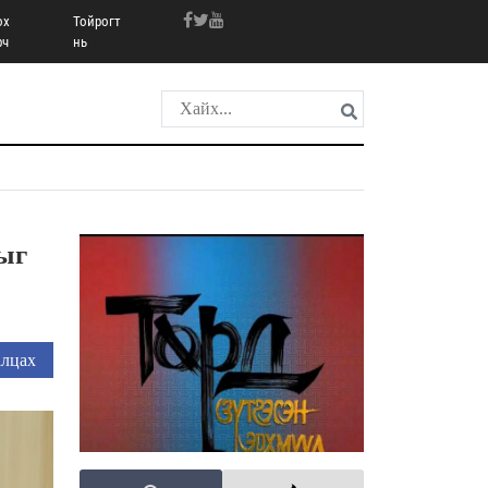
ох
Тойрогт
рч
нь
ыг
лцах