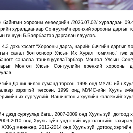
байнгын хорооны өнөөдрийн /2026.07.02/ хуралдаан 09.4
өдрийн хуралдаанаар
Сонгуулийн ерөнхий хорооны даргыг т
ын гишүүн Б.Баярбаатар даргалан явуулав.
 4.3 дахь хэсэгт “Хорооны дарга, нарийн бичгийн даргыг 
гын санал болгосноор Улсын Их Хурал томилно.” гэж з
ацогт саналаа танилцуулла
Тэрбээр Монгол Улсын Сонг
марыг Монгол Улсын Сонгуулийн ерөнхий хорооны д
уулав.
мгийн Дашинчилэн суманд төрсөн. 1998 онд МУИС-ийн Хуул
калавр зэрэгтэй төгссөн. 1999 онд МУИС-ийн Хууль зүй
мерикийн их сургуулийн Вашингтоны хуулийн коллежийг хуу
н дээд сургуульд багш, 2007-2009 онд Хууль зүй, дотоод 
2009-2010 онд Хууль зүйн үндэсний хүрээлэнгийн захирал,
” ХХК-д менежер, 2012-2014 онд Хууль зүй, дотоод хэргий