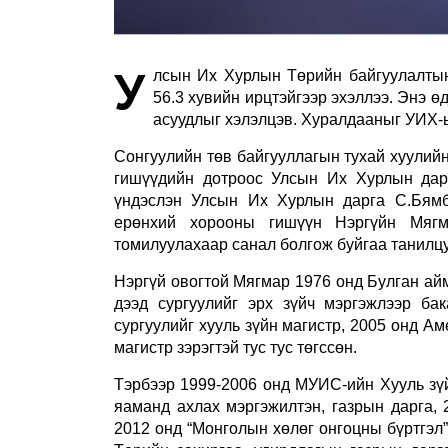
У
лсын Их Хурлын Төрийн байгуулалтын 
56.3 хувийн ирцтэйгээр эхэллээ. Энэ 
асууд
лыг хэлэлцэв. Хуралдааныг УИХ-
Сонгуулийн төв байгууллагын тухай хуулийн
гишүүдийн дотроос Улсын Их Хурлын дар
үндэслэн
Улсын Их Хурлын дарга С.Бямб
ерөнхий хорооны гишүүн Нэргүйн Мяг
томилуулахаар санал болгож буйгаа танилц
Нэргүй овогтой Мягмар 1976 онд Булган ай
дээд сургуулийг эрх зүйч мэргэжлээр ба
сургуулийг хууль зүйн магистр, 2005 онд А
магистр зэрэгтэй тус тус төгссөн.
Тэрбээр 1999-2006 онд МУИС-ийн Хууль зүй
яаманд ахлах мэргэжилтэн, газрын дарга, 
2012 онд “Монголын хөлөг онгоцны бүртгэл