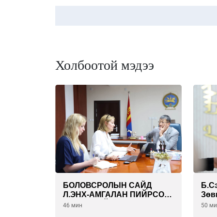
Холбоотой мэдээ
БОЛОВСРОЛЫН САЙД
Б.С
Л.ЭНХ-АМГАЛАН ПИЙРСОН
Зөв
КОМПАНИЙН
бүр
46 мин
50 м
УДИРДЛАГАТАЙ УУЛЗЛАА
биз