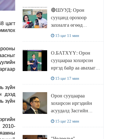
🔴ШУУД: Орон
сууцанд орохоор
8 цагт
захиалга өгөөд
омилох
хохирсон хохирогчид
15 цаг 11 мин
мэдээлэл өгч байна
Хорооны
О.БАТХҮҮ: Орон
аасныг
сууцаараа хохирсон
уулийн
иргэд байр аа авахыг л
аргаар
хүсэж байна. Иргэд
15 цаг 17 мин
хохироод байгаа
ь зүйн
учраас Засгийн газар
н дээд
Орон сууцаараа
доривтой арга хэмжээ
ль зүйн
хохирсон иргэдийн
авч ажиллана
асуудалд Засгийн
газар дорвитой арга
хэргийн
15 цаг 22 мин
хэмжээ авна
 2010-
н яамны
"Чөлөөлье"