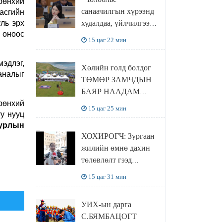
рөнхий
санаачилгын хүрээнд
асгийн
ль эрх
худалдаа, үйлчилгээ
6 оноос
эрхлэхэд шаарддаг
15 цаг 22 мин
давхардсан
бүртгэлийг хүчингүй
эдлэг,
Хөлийн голд болдог
болгох тогтоолын
аналыг
ТӨМӨР ЗАМЧДЫН
төслийг баталлаа
БАЯР НААДАМ
ерөнхий
цуцлагдлаа
15 цаг 25 мин
у нууц
урлын
ХОХИРОГЧ: Зургаан
жилийн өмнө дахин
төлөвлөлт гээд
айлуудыг нүүлгэсэн.
15 цаг 31 мин
Гэтэл одоог хүртэл
хашаа байшин ч
УИХ-ын дарга
байхгүй, орон сууц ч
С.БЯМБАЦОГТ
байхгүй хаана