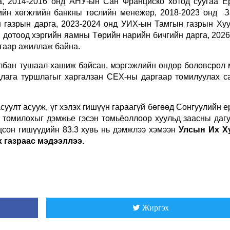
га, 2014-2016 онд АНУ-ын Сан Франциско хотод суугаа Е
зийн хөгжлийн банкны төслийн менежер, 2018-2023 онд З
н газрын дарга, 2023-2024 онд УИХ-ын Тамгын газрын Хуу
й, дотоод хэргийн яамны Төрийн нарийн бичгийн дарга, 202
ргаар ажиллаж байна.
лбан тушаал хашиж байсан, мэргэжлийн өндөр боловсрол м
длага туршлагыг харгалзан СЕХ-ны даргаар томилуулах с
суулт асууж, үг хэлэх гишүүн гараагүй бөгөөд Сонгуулийн 
 томилохыг дэмжье гэсэн томьёоллоор хуульд заасны дагу
цсон гишүүдийн 83.3 хувь нь дэмжлээ хэмээн
Улсын Их Х
 газраас мэдээллээ.
Жиргэх