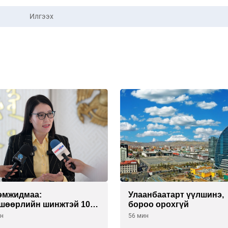
Илгээх
эмжидмаа:
Улаанбаатарт үүлшинэ,
шөөрлийн шинжтэй 103
бороо орохгүй
тгэлээс нийслэлийн
ин
56 мин
нес эрхлэгчдийг