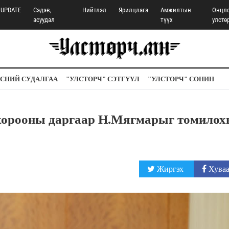
UPDATE
Сэдэв,
Нийтлэл
Ярилцлага
Амжилтын
Онцл
асуудал
түүх
улстө
СНИЙ СУДАЛГАА
"УЛСТӨРЧ" СЭТГҮҮЛ
"УЛСТӨРЧ" СОНИН
хорооны даргаар Н.Мягмарыг томилох
Жиргэх
Хуваа