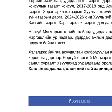
Төрийн захиргаа, удирдлагын газрын дар
консулын газарт консул, 2017-2018 онд А
газрын Хэрэг эрхлэх газрын Хууль эрх зүй
зүйн газрын дарга, 2024-2026 онд Хууль зү
Засгийн газрын Хэрэг эрхлэх газрын дэд да
Нэргүй Мягмарын төрийн албанд удирдах а
мэргэшлийн ур чадвар, удирдах ажлын да
оруулж байна гэлээ.
Хэлэлцэж байгаа асуудалтай холбогдуулан а
хорооны даргаар Нэргүй овогтой Мягмарыг
санал хураалт явуулахад хуралдаанд орол
Хэвлэл мэдээлэл, олон нийттэй харилцах
Хуваалцах