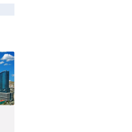
боловсруулах
16 цаг 50 мин
үйлдвэрүүд нь хүртэл
халдлагын бай болов
З.Төмөртөмөө:
Өргөдөл, гомдол
ихсэхэд төрийн албан
хаагчдын хандлага
18 цаг 11 мин
нөлөөлж байна
“Хотын дарга сонсож
байна” 150150 тусгай
дугаарыг наймдугаар
сарын 14-нөөс
18 цаг 31 мин
ажиллуулж эхэлнэ
МОНГОЛ УЛСЫН
ШАДАР САЙД,
УЛСЫН ОНЦГОЙ
КОМИССЫН ДАРГА
18 цаг 39 мин
Н.НОМТОЙБАЯР