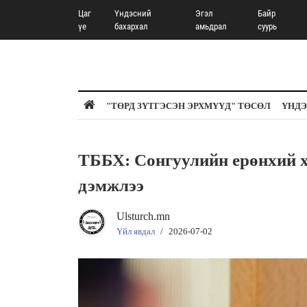
Цаг
Үндэсний
Эгэл
Байр
үе
бахархал
амьдрал
суурь
"ТӨРД ЗҮТГЭСЭН ЭРХМҮҮД" ТӨСӨЛ
ҮНДЭ
ТББХ: Сонгуулийн ерөнхий 
дэмжлээ
Ulsturch.mn
Үйл явдал
/
2026-07-02