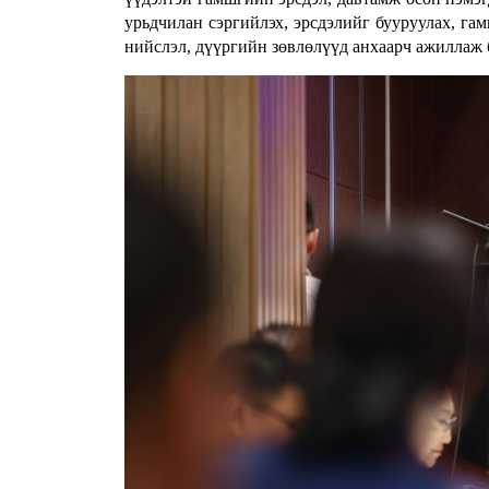
урьдчилан сэргийлэх, эрсдэлийг бууруулах, га
нийслэл, дүүргийн зөвлөлүүд анхаарч ажиллаж 