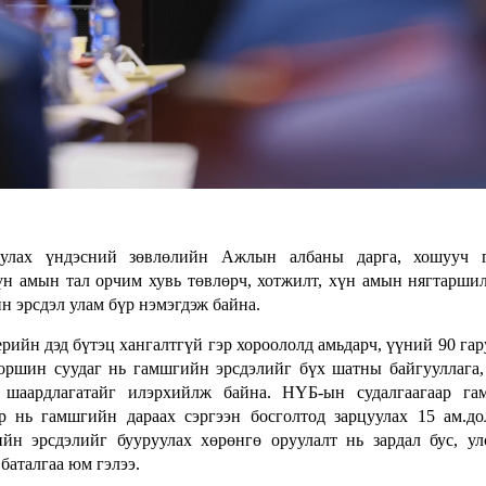
уулах үндэсний зөвлөлийн Ажлын албаны дарга, хошууч г
үн амын тал орчим хувь төвлөрч, хотжилт, хүн амын нягтарши
 эрсдэл улам бүр нэмэгдэж байна.
ийн дэд бүтэц хангалтгүй гэр хороололд амьдарч, үүний 90 гар
оршин суудаг нь гамшгийн эрсдэлийг бүх шатны байгууллага,
 шаардлагатайг илэрхийлж байна. НҮБ-ын судалгаагаар га
ар нь гамшгийн дараах сэргээн босголтод зарцуулах 15 ам.д
йн эрсдэлийг бууруулах хөрөнгө оруулалт нь зардал бус, у
баталгаа юм гэлээ.