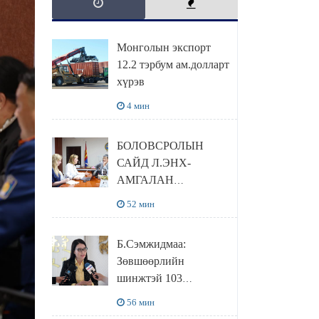
Монголын экспорт
12.2 тэрбум ам.долларт
хүрэв
4 мин
БОЛОВСРОЛЫН
САЙД Л.ЭНХ-
АМГАЛАН
ПИЙРСОН
52 мин
КОМПАНИЙН
УДИРДЛАГАТАЙ
Б.Сэмжидмаа:
УУЛЗЛАА
Зөвшөөрлийн
шинжтэй 103
бүртгэлээс
56 мин
нийслэлийн бизнес