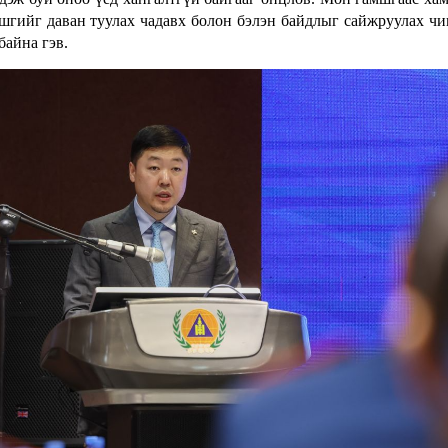
мшгийг даван туулах чадавх болон бэлэн байдлыг сайжруулах чи
байна гэв.