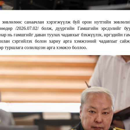
 зөвлөлөөс санаачлан хэрэгжүүлж буй орон нутгийн зөвлөл
нөөдөр /2026.07.02/ болж, дүүргийн Гамшгийн эрсдэлийг бу
нар нь гамшгийг даван туулах чадавхыг бэхжүүлэх, иргэдийн г
дчилан сэргийлэх болон хариу арга хэмжээний чадавхыг сайж
эр туршлага солилцсон арга хэмжээ боллоо.