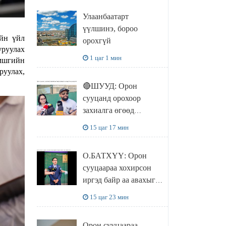
эрхлэгчдийг
Улаанбаатарт
чөлөөллөө
үүлшинэ, бороо
ийн үйл
орохгүй
уруулах
1 цаг 1 мин
амшгийн
руулах,
🔴ШУУД: Орон
сууцанд орохоор
захиалга өгөөд
хохирсон хохирогчид
15 цаг 17 мин
мэдээлэл өгч байна
О.БАТХҮҮ: Орон
сууцаараа хохирсон
иргэд байр аа авахыг л
хүсэж байна. Иргэд
15 цаг 23 мин
хохироод байгаа
учраас Засгийн газар
Орон сууцаараа