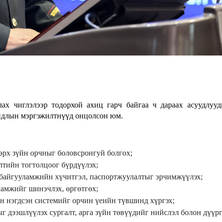
ах чиглэлээр тодорхой ахиц гарч байгаа ч дараах асуудлуу
йдлын мэргэжилтнүүд онцолсон юм.
эрх зүйн орчныг боловсронгуй болгох;
лтийн тогтолцоог бүрдүүлэх;
байгууламжийн хүчитгэл, паспортжуулалтыг эрчимжүүлэх;
амжийг шинэчлэх, өргөтгөх;
н нэгдсэн системийг орчин үеийн түвшинд хүргэх;
ыг дээшлүүлэх сургалт, арга зүйн төвүүдийг нийслэл болон дүүр