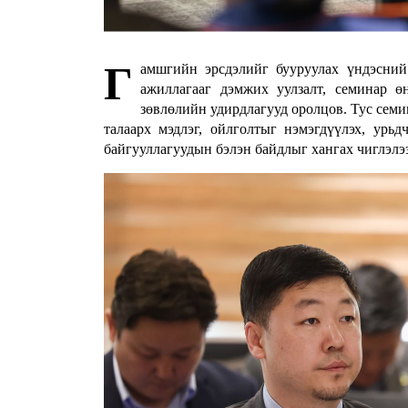
Г
амшгийн эрсдэлийг бууруулах үндэсний
ажиллагааг дэмжих уулзалт, семинар ө
зөвлөлийн удирдлагууд оролцов. Тус семи
талаарх мэдлэг, ойлголтыг нэмэгдүүлэх, урь
байгууллагуудын бэлэн байдлыг хангах чиглэлэ