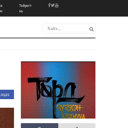
ох
Тойрогт
рч
нь
лцах