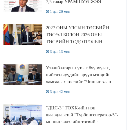
7,5 саяар УРАМШУУЛЖЭЭ
1 цаг 26 мин
2027 ОНЫ УЛСЫН ТӨСВИЙН
ТӨСӨЛ БОЛОН 2026 ОНЫ
ТӨСВИЙН ТОДОТГОЛЫН
ТӨСЛИЙН ОЛОН НИЙТИЙН
3 цаг 13 мин
ХЭЛЭЛЦҮҮЛЭГ БОЛЛОО
Улаанбаатарын утааг бууруулах,
нийслэлчүүдийн эрүүл мэндийг
хамгаалах төслийг “Чингис хаан
баялгийн сан нэгдэл” ХХК-тай
3 цаг 42 мин
хамтран хэрэгжүүлнэ
"ДЦС-3” ТӨХК-ийн нэн
шаардлагатай “Турбингенератор-5”-
ын шинэчлэлийн төсвийг
шийдвэрлэхээр болов