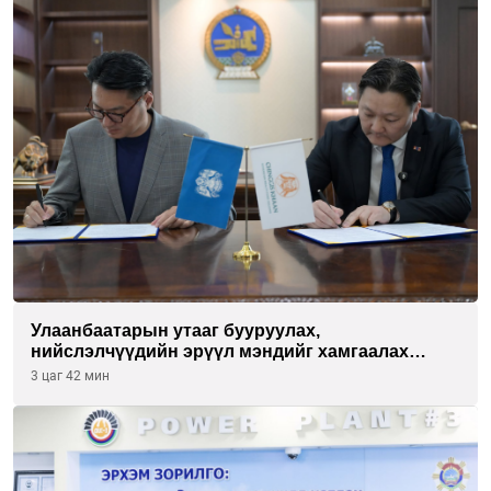
Улаанбаатарын утааг бууруулах,
нийслэлчүүдийн эрүүл мэндийг хамгаалах
төслийг “Чингис хаан баялгийн сан нэгдэл” ХХК-
3 цаг 42 мин
тай хамтран хэрэгжүүлнэ