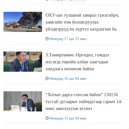
ОХУ-ын түлшний хямрал гүнзгийрч,
хамгийн том боловсруулах
үйлдвэрүүд нь хүртэл халдлагын бай
болов
Өчигдөр 17 цаг 25 мин
З.Төмөртөмөө: Өргөдөл, гомдол
ихсэхэд төрийн албан хаагчдын
хандлага нөлөөлж байна
Өчигдөр 16 цаг 04 мин
“Хотын дарга сонсож байна” 150150
тусгай дугаарыг наймдугаар сарын 14-
нөөс ажиллуулж эхэлнэ
Өчигдөр 15 цаг 44 мин