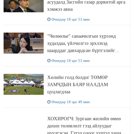
асуудалд Засгийн газар дорвитой арга
хэмжээ авна
Өчигдөр 18 цаг 53 мин
"Чөлөөлье" санаачилгын хүрээнд
худалдаа, үйлчилгээ эрхлэхэд
шаарддаг давхардсан бүртгэлийг
хүчингүй болгох тогтоолын төслийг
Өчигдөр 18 цаг 53 мин
баталлаа
Хөлийн голд болдог ТӨМӨР
ЗАМЧДЫН БАЯР НААДАМ
цуцлагдлаа
Өчигдөр 18 цаг 49 мин
ХОХИРОГЧ: Зургаан жилийн өмнө
дахин төлөвлөлт гээд айлуудыг
нүүлгэсэн. Гэтэл одоог хүртэл хашаа