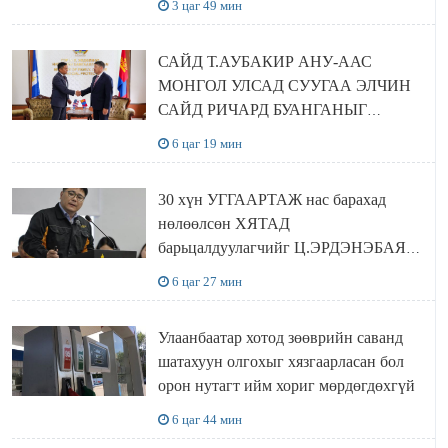
3 цаг 49 мин
САЙД Т.АУБАКИР АНУ-ААС
МОНГОЛ УЛСАД СУУГАА ЭЛЧИН
САЙД РИЧАРД БУАНГАНЫГ
ХҮЛЭЭН АВЧ УУЛЗЛАА
6 цаг 19 мин
30 хүн УГГААРТАЖ нас барахад
нөлөөлсөн ХЯТАД
барьцалдуулагчийг Ц.ЭРДЭНЭБАЯР
захирал дахин худалдаж авахаар
6 цаг 27 мин
болжээ
Улаанбаатар хотод зөөврийн саванд
шатахуун олгохыг хязгаарласан бол
орон нутагт ийм хориг мөрдөгдөхгүй
6 цаг 44 мин