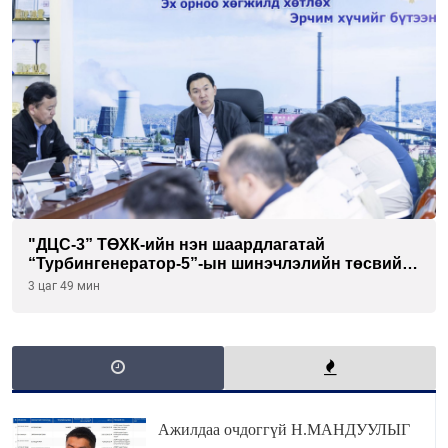
"ДЦС-3” ТӨХК-ийн нэн шаардлагатай
“Турбингенератор-5”-ын шинэчлэлийн төсвийг
шийдвэрлэхээр болов
3 цаг 49 мин
Ажилдаа очдоггүй Н.МАНДУУЛЫГ