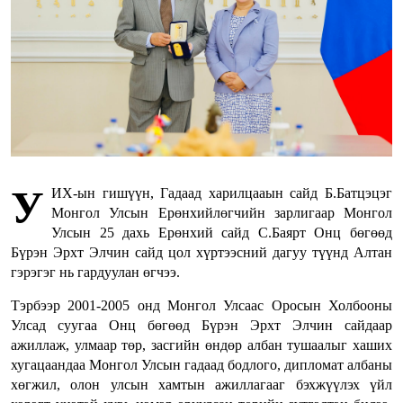
У
ИХ-ын гишүүн, Гадаад харилцааын сайд Б.Батцэцэг
Монгол Улсын Ерөнхийлөгчийн зарлигаар Монгол
Улсын 25 дахь Ерөнхий сайд С.Баярт Онц бөгөөд
Бүрэн Эрхт Элчин сайд цол хүртээсний дагуу түүнд Алтан
гэрэгэг нь гардуулан өгчээ.
Тэрбээр 2001-2005 онд Монгол Улсаас Оросын Холбооны
Улсад суугаа Онц бөгөөд Бүрэн Эрхт Элчин сайдаар
ажиллаж, улмаар төр, засгийн өндөр албан тушаалыг хаших
хугацаандаа Монгол Улсын гадаад бодлого, дипломат албаны
хөгжил, олон улсын хамтын ажиллагааг бэхжүүлэх үйл