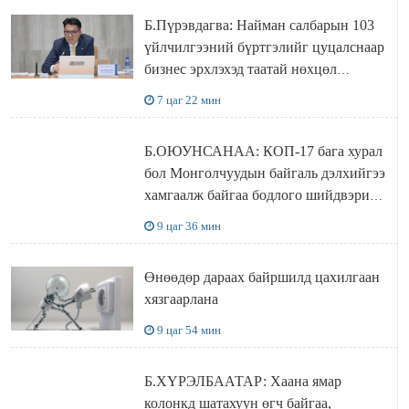
Б.Пүрэвдагва: Найман салбарын 103
үйлчилгээний бүртгэлийг цуцалснаар
бизнес эрхлэхэд таатай нөхцөл
бүрдэнэ
7 цаг 22 мин
Б.ОЮУНСАНАА: КОП-17 бага хурал
бол Монголчуудын байгаль дэлхийгээ
хамгаалж байгаа бодлого шийдвэрийг
ДЭЛХИЙД СУРТАЛЧИЛАХ гол
9 цаг 36 мин
бодлого
Өнөөдөр дараах байршилд цахилгаан
хязгаарлана
9 цаг 54 мин
Б.ХҮРЭЛБААТАР: Хаана ямар
колонкд шатахуун өгч байгаа,