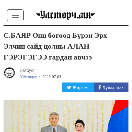
С.БАЯР Онц бөгөөд Бүрэн Эрх
Элчин сайд цолны АЛАН
ГЭРЭГЭГЭЭ гардан авчээ
Батхуяг
Үйл явдал
/
2026-07-03
Жиргэх
Хуваалцах