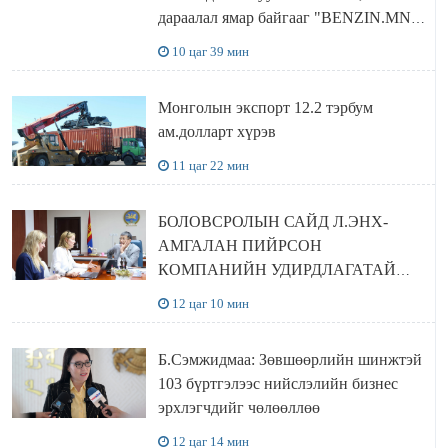
дараалал ямар байгааг "BENZIN.MN”
сайтаас харах боломжтой
10 цаг 39 мин
Монголын экспорт 12.2 тэрбум
ам.долларт хүрэв
11 цаг 22 мин
БОЛОВСРОЛЫН САЙД Л.ЭНХ-
АМГАЛАН ПИЙРСОН
КОМПАНИЙН УДИРДЛАГАТАЙ
УУЛЗЛАА
12 цаг 10 мин
Б.Сэмжидмаа: Зөвшөөрлийн шинжтэй
103 бүртгэлээс нийслэлийн бизнес
эрхлэгчдийг чөлөөллөө
12 цаг 14 мин