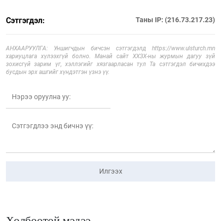
Сэтгэгдэл:
Таны IP: (216.73.217.23)
АНХААРУУЛГА: Уншигчдын бичсэн сэтгэгдэлд https://www.ulsturch.mn
хариуцлага хүлээхгүй болно. Манай сайт ХХЗХ-ны журмын дагуу зүй
зохисгүй зарим үг, хэллэгийг хязгаарласан тул Та сэтгэгдэл бичихдээ
бусдын эрх ашгийг хүндэтгэн үзнэ үү.
Илгээх
Холбоотой мэдээ