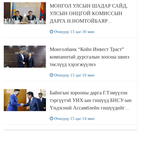
МОНГОЛ УЛСЫН ШАДАР САЙД,
УЛСЫН ОНЦГОЙ КОМИССЫН
ДАРГА Н.НОМТОЙБАЯР
ӨМНӨГОВЬ АЙМАГТ
Өчигдөр 15 цаг 36 мин
АЖИЛЛАЛАА
Монголбанк “Койн Инвест Траст”
компанитай дурсгалын зоосны шинэ
төслүүд хэрэгжүүлнэ
Өчигдөр 15 цаг 16 мин
Байнгын хорооны дарга Г.Тэмүүлэн
тэргүүтэй УИХ-ын гишүүд БНСУ-ын
Үндэсний Ассамблейн гишүүдийг
хүлээн авч уулзав
Өчигдөр 15 цаг 14 мин