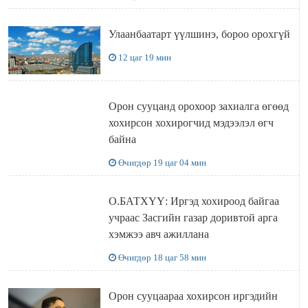
Улаанбаатарт үүлшинэ, бороо орохгүй
12 цаг 19 мин
Орон сууцанд орохоор захиалга өгөөд
хохирсон хохирогчид мэдээлэл өгч
байна
Өчигдөр 19 цаг 04 мин
О.БАТХҮҮ: Иргэд хохироод байгаа
учраас Засгийн газар доривтой арга
хэмжээ авч ажиллана
Өчигдөр 18 цаг 58 мин
Орон сууцаараа хохирсон иргэдийн