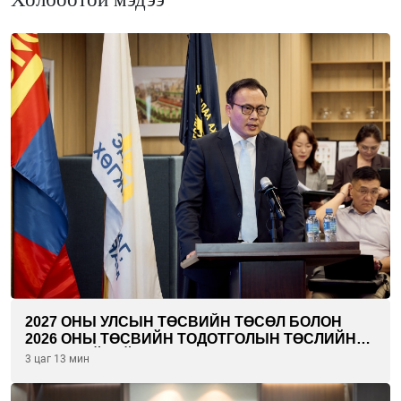
2027 ОНЫ УЛСЫН ТӨСВИЙН ТӨСӨЛ БОЛОН
2026 ОНЫ ТӨСВИЙН ТОДОТГОЛЫН ТӨСЛИЙН
ОЛОН НИЙТИЙН ХЭЛЭЛЦҮҮЛЭГ БОЛЛОО
3 цаг 13 мин