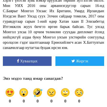
хэрэгт үнэтэй хувь нэмэр оруулсан төрийн зүтгэлтэн билээ.
Мөн УИХ 2016 оны арваннэгдүгээр сарын 16-нд
С.Баярыг Монгол Улсаас Их Британи, Умард Ирландын
Нэгдсэн Вант Улсад суух Элчин сайдаар томилж, 2017 оны
гуравдугаар сарын 1-ний өдөр Хатан xаан II Элизабетэд
Итгэмжлэх жуух бичгээ өргөн барьж байсан. Тус улсад
Монгол улсаа 10 орчим төлөөлөн суухдаа дипломат ёсонд
нийцэхгүй алдаа буюу Монгол улсын улстөрийн сонгуульд
оролцсон гэдэг шалтгаанаар Ерөнхийлөгч асан Х.Баттулгын
санаачилгаар нутагтаа буцаж ирсэн юм.
Хуваалцах
Жиргэх
Энэ мэдээ танд ямар санагдав?
0
0
0
0
0
0