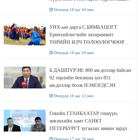
байшин ч байхгүй, орон сууц ч
Өчигдөр 18 цаг 44 мин
байхгүй хаана амьдрахаа мэдэхгүй явж
байна
УИХ-ын дарга С.БЯМБАЦОГТ
Ерөнхийлөгчийн захирамжит
ТӨРИЙН ИЛЧ ТӨЛӨӨЛӨГЧӨӨР
Сутай хайрханы тахилгад оролцжээ
Өчигдөр 18 цаг 28 мин
Б.ДАШПҮРЭВ: 800 ам.доллар байсан
92 төрлийн бензины үнэ 851
ам.доллар болж НЭМЭГДСЭН
Өчигдөр 18 цаг 22 мин
Говийн Г.ГАНБААТАР гишүүн,
зөвлөхийн хамт САНКТ
ПЕТЕРБУРГТ зугаалах замын зардлаа
“ИНҮТ” ТӨХХК даажээ
Өчигдөр 17 цаг 28 мин