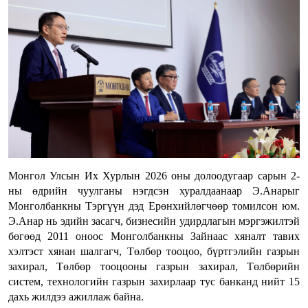
Монгол Улсын Их Хурлын 2026 оны долоодугаар сарын 2-
ны өдрийн чуулганы нэгдсэн хуралдаанаар Э.Анарыг
Монголбанкны Тэргүүн дэд Ерөнхийлөгчөөр томилсон юм.
Э.Анар нь эдийн засагч, бизнесийн удирдлагын мэргэжилтэй
бөгөөд 2011 оноос Монголбанкны Зайнаас хяналт тавих
хэлтэст хянан шалгагч, Төлбөр тооцоо, бүртгэлийн газрын
захирал, Төлбөр тооцооны газрын захирал, Төлбөрийн
систем, технологийн газрын захирлаар тус банканд нийт 15
дахь жилдээ ажиллаж байна.