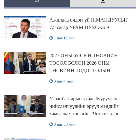
Ажилдаа очдоггүй Н.МАНДУУЛЫГ
7,5 саяар УРАМШУУЛЖЭЭ
1 цаг 17 мин
2027 ОНЫ УЛСЫН ТӨСВИЙН
ТӨСӨЛ БОЛОН 2026 ОНЫ
ТӨСВИЙН ТОДОТГОЛЫН
ТӨСЛИЙН ОЛОН НИЙТИЙН
3 цаг 4 мин
ХЭЛЭЛЦҮҮЛЭГ БОЛЛОО
Улаанбаатарын утааг бууруулах,
нийслэлчүүдийн эрүүл мэндийг
хамгаалах төслийг “Чингис хаан
баялгийн сан нэгдэл” ХХК-тай
3 цаг 33 мин
хамтран хэрэгжүүлнэ