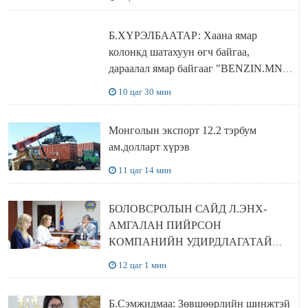
Б.ХҮРЭЛБААТАР: Хаана ямар
колонкд шатахуун өгч байгаа,
дараалал ямар байгааг "BENZIN.MN”
сайтаас харах боломжтой
10 цаг 30 мин
Монголын экспорт 12.2 тэрбум
ам.долларт хүрэв
11 цаг 14 мин
БОЛОВСРОЛЫН САЙД Л.ЭНХ-
АМГАЛАН ПИЙРСОН
КОМПАНИЙН УДИРДЛАГАТАЙ
УУЛЗЛАА
12 цаг 1 мин
Б.Сэмжидмаа: Зөвшөөрлийн шинжтэй