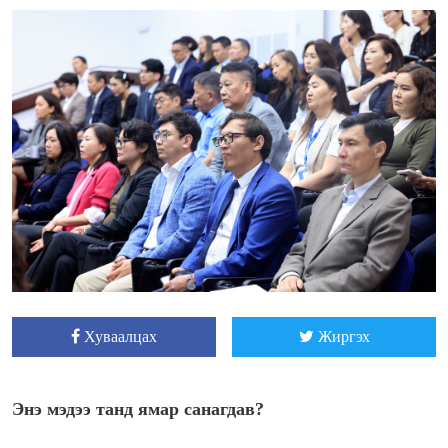
Хуваалцах
Жиргэх
Энэ мэдээ танд ямар санагдав?