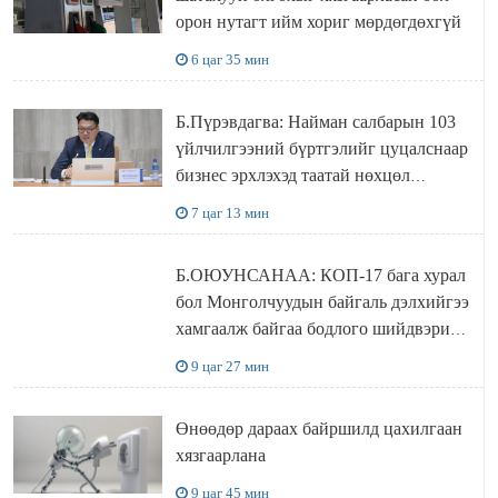
орон нутагт ийм хориг мөрдөгдөхгүй
6 цаг 35 мин
Б.Пүрэвдагва: Найман салбарын 103
үйлчилгээний бүртгэлийг цуцалснаар
бизнес эрхлэхэд таатай нөхцөл
бүрдэнэ
7 цаг 13 мин
Б.ОЮУНСАНАА: КОП-17 бага хурал
бол Монголчуудын байгаль дэлхийгээ
хамгаалж байгаа бодлого шийдвэрийг
ДЭЛХИЙД СУРТАЛЧИЛАХ гол
9 цаг 27 мин
бодлого
Өнөөдөр дараах байршилд цахилгаан
хязгаарлана
9 цаг 45 мин