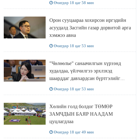
Өчигдөр 18 цаг 58 мин
Орон сууцаараа хохирсон иргэдийн
асуудалд Засгийн газар дорвитой арга
хэмжээ авна
Өчигдөр 18 цаг 53 мин
"Чөлөөлье" санаачилгын хүрээнд
худалдаа, үйлчилгээ эрхлэхэд
шаарддаг давхардсан бүртгэлийг
хүчингүй болгох тогтоолын төслийг
Өчигдөр 18 цаг 53 мин
баталлаа
Хөлийн голд болдог ТӨМӨР
ЗАМЧДЫН БАЯР НААДАМ
цуцлагдлаа
Өчигдөр 18 цаг 49 мин