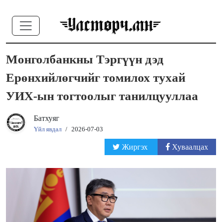
Монголбанкны Тэргүүн дэд
Ерөнхийлөгчийг томилох тухай
УИХ-ын тогтоолыг танилцууллаа
Батхуяг
Үйл явдал
/
2026-07-03
Жиргэх
Хуваалцах