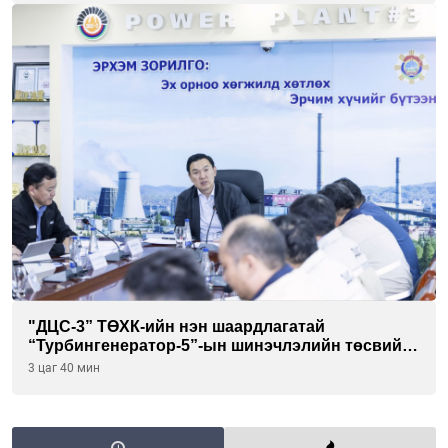
"ДЦС-3” ТӨХК-ийн нэн шаардлагатай
“Турбингенератор-5”-ын шинэчлэлийн төсвийг
шийдвэрлэхээр болов
3 цаг 40 мин