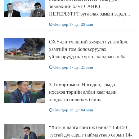
зөвлөхийн хамт САНКТ
ПЕТЕРБУРГТ зугаалах замын зардлаа
“ИНҮТ” ТӨХХК даажээ
Өчигдөр 17 цаг 28 мин
ОХУ-ын түлшний хямрал гүнзгийрч,
хамгийн том боловсруулах
үйлдвэрүүд нь хүртэл халдлагын бай
болов
Өчигдөр 17 цаг 25 мин
З.Төмөртөмөө: Өргөдөл, гомдол
ихсэхэд төрийн албан хаагчдын
хандлага нөлөөлж байна
Өчигдөр 16 цаг 04 мин
“Хотын дарга сонсож байна” 150150
тусгай дугаарыг наймдугаар сарын 14-