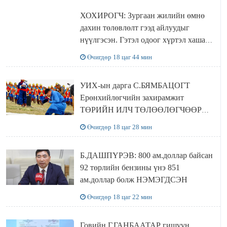
ХОХИРОГЧ: Зургаан жилийн өмнө
дахин төлөвлөлт гээд айлуудыг
нүүлгэсэн. Гэтэл одоог хүртэл хашаа
байшин ч байхгүй, орон сууц ч
Өчигдөр 18 цаг 44 мин
байхгүй хаана амьдрахаа мэдэхгүй явж
байна
УИХ-ын дарга С.БЯМБАЦОГТ
Ерөнхийлөгчийн захирамжит
ТӨРИЙН ИЛЧ ТӨЛӨӨЛӨГЧӨӨР
Сутай хайрханы тахилгад оролцжээ
Өчигдөр 18 цаг 28 мин
Б.ДАШПҮРЭВ: 800 ам.доллар байсан
92 төрлийн бензины үнэ 851
ам.доллар болж НЭМЭГДСЭН
Өчигдөр 18 цаг 22 мин
Говийн Г.ГАНБААТАР гишүүн,