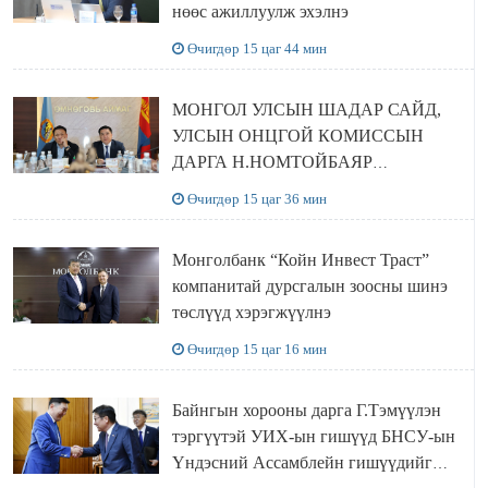
нөөс ажиллуулж эхэлнэ
Өчигдөр 15 цаг 44 мин
МОНГОЛ УЛСЫН ШАДАР САЙД,
УЛСЫН ОНЦГОЙ КОМИССЫН
ДАРГА Н.НОМТОЙБАЯР
ӨМНӨГОВЬ АЙМАГТ
Өчигдөр 15 цаг 36 мин
АЖИЛЛАЛАА
Монголбанк “Койн Инвест Траст”
компанитай дурсгалын зоосны шинэ
төслүүд хэрэгжүүлнэ
Өчигдөр 15 цаг 16 мин
Байнгын хорооны дарга Г.Тэмүүлэн
тэргүүтэй УИХ-ын гишүүд БНСУ-ын
Үндэсний Ассамблейн гишүүдийг