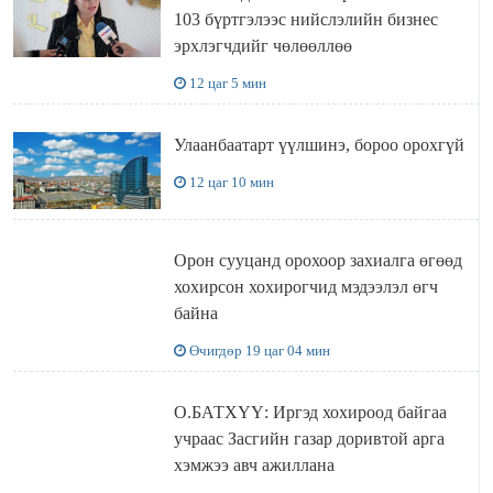
103 бүртгэлээс нийслэлийн бизнес
эрхлэгчдийг чөлөөллөө
12 цаг 5 мин
Улаанбаатарт үүлшинэ, бороо орохгүй
12 цаг 10 мин
Орон сууцанд орохоор захиалга өгөөд
хохирсон хохирогчид мэдээлэл өгч
байна
Өчигдөр 19 цаг 04 мин
О.БАТХҮҮ: Иргэд хохироод байгаа
учраас Засгийн газар доривтой арга
хэмжээ авч ажиллана