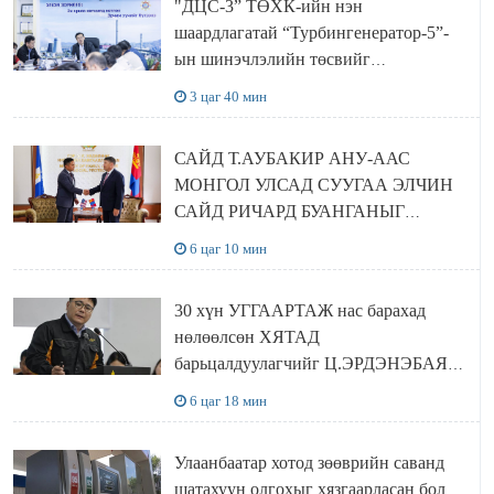
"ДЦС-3” ТӨХК-ийн нэн
шаардлагатай “Турбингенератор-5”-
ын шинэчлэлийн төсвийг
шийдвэрлэхээр болов
3 цаг 40 мин
САЙД Т.АУБАКИР АНУ-ААС
МОНГОЛ УЛСАД СУУГАА ЭЛЧИН
САЙД РИЧАРД БУАНГАНЫГ
ХҮЛЭЭН АВЧ УУЛЗЛАА
6 цаг 10 мин
30 хүн УГГААРТАЖ нас барахад
нөлөөлсөн ХЯТАД
барьцалдуулагчийг Ц.ЭРДЭНЭБАЯР
захирал дахин худалдаж авахаар
6 цаг 18 мин
болжээ
Улаанбаатар хотод зөөврийн саванд
шатахуун олгохыг хязгаарласан бол