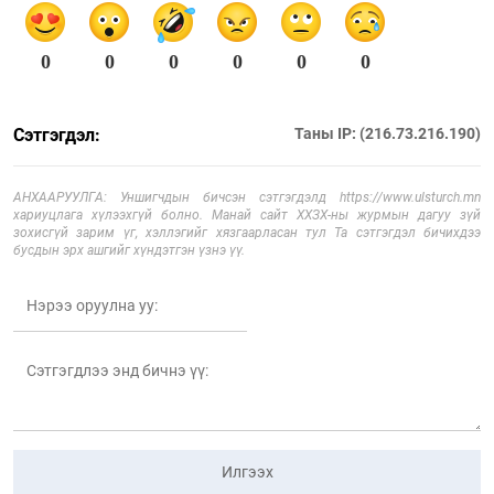
0
0
0
0
0
0
Сэтгэгдэл:
Таны IP: (216.73.216.190)
АНХААРУУЛГА: Уншигчдын бичсэн сэтгэгдэлд https://www.ulsturch.mn
хариуцлага хүлээхгүй болно. Манай сайт ХХЗХ-ны журмын дагуу зүй
зохисгүй зарим үг, хэллэгийг хязгаарласан тул Та сэтгэгдэл бичихдээ
бусдын эрх ашгийг хүндэтгэн үзнэ үү.
Илгээх