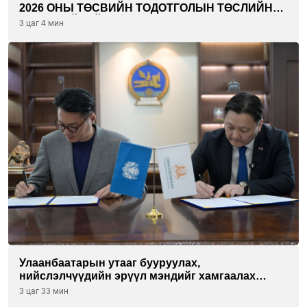
2026 ОНЫ ТӨСВИЙН ТОДОТГОЛЫН ТӨСЛИЙН
ОЛОН НИЙТИЙН ХЭЛЭЛЦҮҮЛЭГ БОЛЛОО
3 цаг 4 мин
Улаанбаатарын утааг бууруулах,
нийслэлчүүдийн эрүүл мэндийг хамгаалах
төслийг “Чингис хаан баялгийн сан нэгдэл” ХХК-
3 цаг 33 мин
тай хамтран хэрэгжүүлнэ