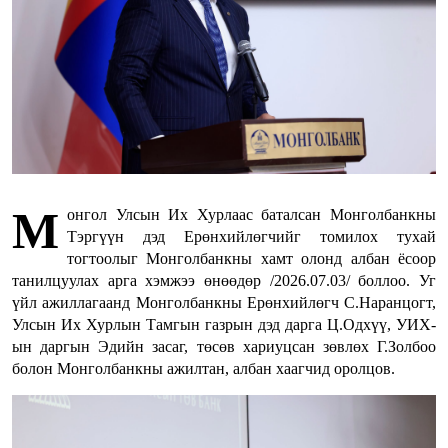
М
онгол Улсын Их Хурлаас баталсан Монголбанкны
Тэргүүн дэд Ерөнхийлөгчийг томилох тухай
тогтоолыг Монголбанкны хамт олонд албан ёсоор
танилцуулах арга хэмжээ өнөөдөр /2026.07.03/ боллоо. Уг
үйл ажиллагаанд Монголбанкны Ерөнхийлөгч С.Наранцогт,
Улсын Их Хурлын Тамгын газрын дэд дарга Ц.Одхүү, УИХ-
ын даргын Эдийн засаг, төсөв хариуцсан зөвлөх Г.Золбоо
болон Монголбанкны ажилтан, албан хаагчид оролцов.