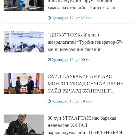
нийслэлчүүдийн эрүүл мэндийг
хамгаалах төслийг “Чингис хаан
баялгийн сан нэгдэл” ХХК-тай
Уржигдар 17 цаг 57 мин
хамтран хэрэгжүүлнэ
"ДЦС-3” ТӨХК-ийн нэн
шаардлагатай “Турбингенератор-5”-
ын шинэчлэлийн төсвийг
шийдвэрлэхээр болов
Уржигдар 17 цаг 50 мин
САЙД Т.АУБАКИР АНУ-ААС
МОНГОЛ УЛСАД СУУГАА ЭЛЧИН
САЙД РИЧАРД БУАНГАНЫГ
ХҮЛЭЭН АВЧ УУЛЗЛАА
Уржигдар 15 цаг 19 мин
30 хүн УГГААРТАЖ нас барахад
нөлөөлсөн ХЯТАД
барьцалдуулагчийг Ц.ЭРДЭНЭБАЯР