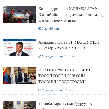
Хотын дарга асан Х.НЯМБААТАР
Хэнтий аймагт наадамлаж шинэ заанд
шагнал гардуулж явна
6 цаг 26 мин
Ажилдаа очдоггүй Н.МАНДУУЛЫГ
7,5 саяар УРАМШУУЛЖЭЭ
Уржигдар 20 цаг 12 мин
2027 ОНЫ УЛСЫН ТӨСВИЙН
ТӨСӨЛ БОЛОН 2026 ОНЫ
ТӨСВИЙН ТОДОТГОЛЫН
ТӨСЛИЙН ОЛОН НИЙТИЙН
Уржигдар 18 цаг 26 мин
ХЭЛЭЛЦҮҮЛЭГ БОЛЛОО
Улаанбаатарын утааг бууруулах,