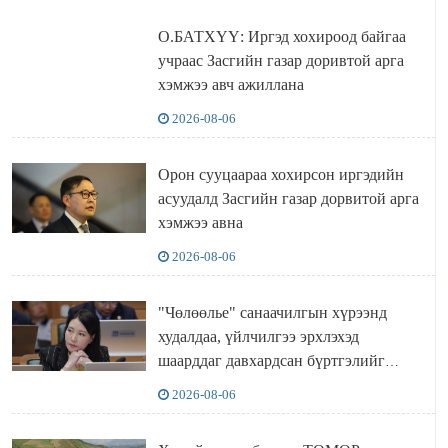
О.БАТХҮҮ: Иргэд хохироод байгаа
учраас Засгийн газар доривтой арга
хэмжээ авч ажиллана
2026-08-06
Орон сууцаараа хохирсон иргэдийн
асуудалд Засгийн газар дорвитой арга
хэмжээ авна
2026-08-06
"Чөлөөлье" санаачилгын хүрээнд
худалдаа, үйлчилгээ эрхлэхэд
шаарддаг давхардсан бүртгэлийг
хүчингүй болгох тогтоолын төслийг
2026-08-06
баталлаа