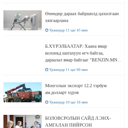
бодлого
Өнөөдөр дараах байршилд цахилгаан
хязгаарлана
Уржигдар 11 цаг 45 мин
Б.ХҮРЭЛБААТАР: Хаана ямар
колонкд шатахуун өгч байгаа,
дараалал ямар байгааг "BENZIN.MN”
сайтаас харах боломжтой
Уржигдар 11 цаг 00 мин
Монголын экспорт 12.2 тэрбум
ам.долларт хүрэв
Уржигдар 10 цаг 16 мин
БОЛОВСРОЛЫН САЙД Л.ЭНХ-
АМГАЛАН ПИЙРСОН