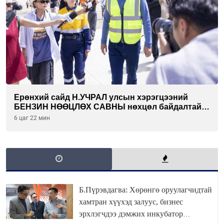
Ерөнхий сайд Н.УЧРАЛ улсын хэрэгцээний
БЕНЗИН НӨӨЦЛӨХ САВНЫ нөхцөл байдалтай
танилцлаа
6 цаг 22 мин
Б.Пүрэвдагва: Хөрөнгө оруулагчидтай
хамтран хүүхэд залуус, бизнес
эрхлэгчдээ дэмжих инкубатор