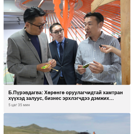
Б.Пүрэвдагва: Хөрөнгө оруулагчидтай хамтран
хүүхэд залуус, бизнес эрхлэгчдээ дэмжих
инкубатор төвүүдийг хотын захын
5 цаг 35 мин
хорооллуудад байгуулна