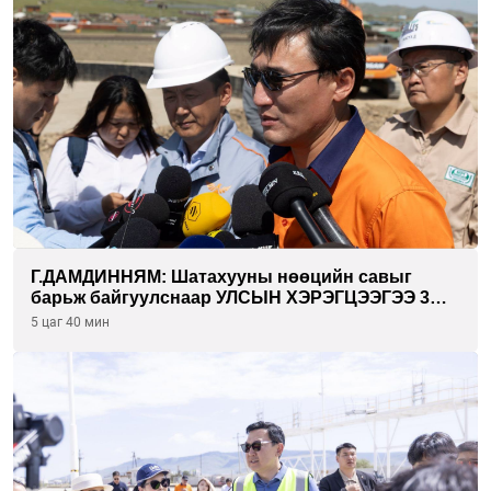
Г.ДАМДИННЯМ: Шатахууны нөөцийн савыг
барьж байгуулснаар УЛСЫН ХЭРЭГЦЭЭГЭЭ 3
САРААР НӨӨЦЛӨДӨГ болно
5 цаг 40 мин