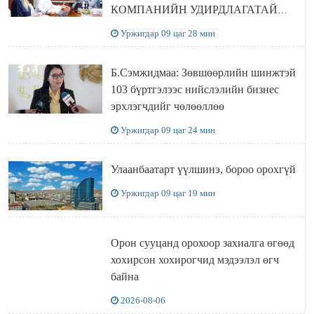
КОМПАНИЙН УДИРДЛАГАТАЙ
УУЛЗЛАА
Уржигдар 09 цаг 28 мин
Б.Сэмжидмаа: Зөвшөөрлийн шинжтэй
103 бүртгэлээс нийслэлийн бизнес
эрхлэгчдийг чөлөөллөө
Уржигдар 09 цаг 24 мин
Улаанбаатарт үүлшинэ, бороо орохгүй
Уржигдар 09 цаг 19 мин
Орон сууцанд орохоор захиалга өгөөд
хохирсон хохирогчид мэдээлэл өгч
байна
2026-08-06