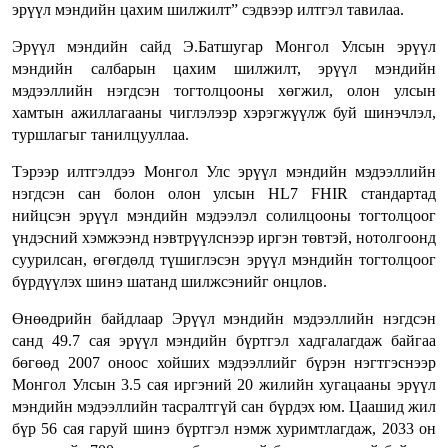
эрүүл мэндийн цахим шилжилт” сэдвээр илтгэл тавилаа.
Эрүүл мэндийн сайд Э.Батшугар Монгол Улсын эрүүл
мэндийн салбарын цахим шилжилт, эрүүл мэндийн
мэдээллийн нэгдсэн тогтолцооны хөгжил, олон улсын
хамтын ажиллагааны чиглэлээр хэрэгжүүлж буй шинэчлэл,
туршлагыг танилцууллаа.
Тэрээр илтгэлдээ Монгол Улс эрүүл мэндийн мэдээллийн
нэгдсэн сан болон олон улсын HL7 FHIR стандартад
нийцсэн эрүүл мэндийн мэдээлэл солилцооны тогтолцоог
үндэсний хэмжээнд нэвтрүүлснээр иргэн төвтэй, нотолгоонд
суурилсан, өгөгдөлд түшиглэсэн эрүүл мэндийн тогтолцоог
бүрдүүлэх шинэ шатанд шилжсэнийг онцлов.
Өнөөдрийн байдлаар Эрүүл мэндийн мэдээллийн нэгдсэн
санд 49.7 сая эрүүл мэндийн бүртгэл хадгалагдаж байгаа
бөгөөд 2007 оноос хойших мэдээллийг бүрэн нэгтгэснээр
Монгол Улсын 3.5 сая иргэний 20 жилийн хугацааны эрүүл
мэндийн мэдээллийн тасралтгүй сан бүрдэх юм. Цаашид жил
бүр 56 сая гаруй шинэ бүртгэл нэмж хуримтлагдаж, 2033 он