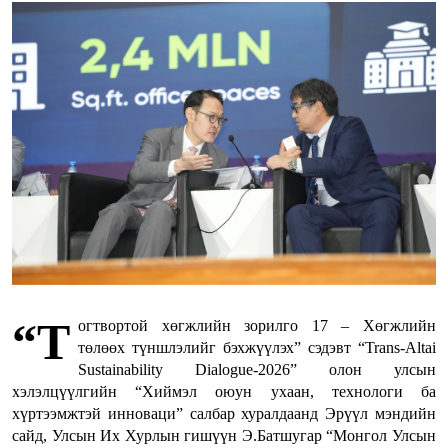
“Т
огтвортой хөгжлийн зорилго 17 – Хөгжлийн
төлөөх түншлэлийг бэхжүүлэх” сэдэвт “Trans-Altai
Sustainability Dialogue-2026” олон улсын
хэлэлцүүлгийн “Хиймэл оюун ухаан, технологи ба
хүртээмжтэй инноваци” салбар хуралдаанд Эрүүл мэндийн
сайд, Улсын Их Хурлын гишүүн Э.Батшугар “Монгол Улсын