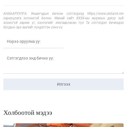
АНХААРУУЛГА: Уншигчдын бичсэн сэтгэгдэлд https://www.ulsturch.mn
хариуцлага хүлээхгүй болно. Манай сайт ХХЗХ-ны журмын дагуу зүй
зохисгүй зарим үг, хэллэгийг хязгаарласан тул Та сэтгэгдэл бичихдээ
бусдын эрх ашгийг хүндэтгэн үзнэ үү.
Илгээх
Холбоотой мэдээ