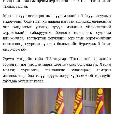
гэхэд нийт 700 сая орчим бүртгэлтэй болох төлөвтэй байгааг
танилцууллаа.
Мөн энэхүү тогтолцоо нь эрүүл мэндийн байгууллагуудын
мэдээллийг бодит цаг хугацаанд нэгтгэн ашиглах, өвчлөлийн
чиг хандлагыг үнэлэх, эрүүл мэндийн үйлчилгээний
хүртээмжийг сайжруулах, бодлого төлөвлөлт, судалгаа
шинжилгээ, Тогтвортой хөгжлийн зорилгын хэрэгжилтийг
нотолгоонд суурилан үнэлэх боломжийг бүрдүүлж байгааг
онцолсон юм.
Эрүүл мэндийн сайд Э.Батшугар “Тогтвортой хөгжлийн
зорилгыг нэг улс дангаараа хэрэгжүүлэх боломжгүй. Харин
мэдлэг, туршлага, технологио хуваалцаж, хамтран
ажилласнаар бид илүү эрүүл, илүү хүртээмжтэй ирээдүйг
хамтдаа бүтээнэ” гэлээ.