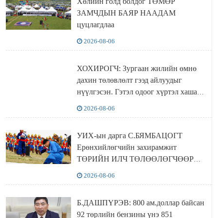
Хөлийн голд болдог ТӨМӨР
ЗАМЧДЫН БАЯР НААДАМ
цуцлагдлаа
2026-08-06
ХОХИРОГЧ: Зургаан жилийн өмнө
дахин төлөвлөлт гээд айлуудыг
нүүлгэсэн. Гэтэл одоог хүртэл хашаа
байшин ч байхгүй, орон сууц ч
2026-08-06
байхгүй хаана амьдрахаа мэдэхгүй явж
байна
УИХ-ын дарга С.БЯМБАЦОГТ
Ерөнхийлөгчийн захирамжит
ТӨРИЙН ИЛЧ ТӨЛӨӨЛӨГЧӨӨР
Сутай хайрханы тахилгад оролцжээ
2026-08-06
Б.ДАШПҮРЭВ: 800 ам.доллар байсан
92 төрлийн бензины үнэ 851