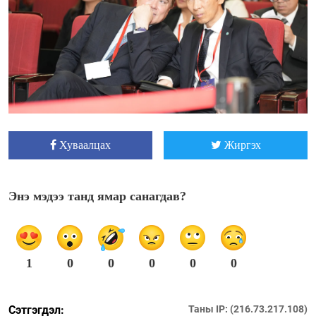
Хуваалцах
Жиргэх
Энэ мэдээ танд ямар санагдав?
1
0
0
0
0
0
Сэтгэгдэл:
Таны IP: (216.73.217.108)