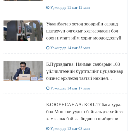
захирал дахин худалдаж авахаар
Уржигдар 15 цаг 12 мин
болжээ
Улаанбаатар хотод зөөврийн саванд
шатахуун олгохыг хязгаарласан бол
орон нутагт ийм хориг мөрдөгдөхгүй
Уржигдар 14 цаг 55 мин
Б.Пүрэвдагва: Найман салбарын 103
үйлчилгээний бүртгэлийг цуцалснаар
бизнес эрхлэхэд таатай нөхцөл
бүрдэнэ
Уржигдар 14 цаг 17 мин
Б.ОЮУНСАНАА: КОП-17 бага хурал
бол Монголчуудын байгаль дэлхийгээ
хамгаалж байгаа бодлого шийдвэрийг
ДЭЛХИЙД СУРТАЛЧИЛАХ гол
Уржигдар 12 цаг 03 мин