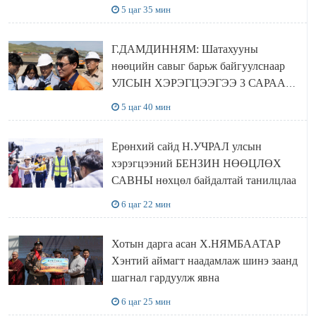
төвүүдийг хотын захын хорооллуудад
5 цаг 35 мин
байгуулна
Г.ДАМДИННЯМ: Шатахууны
нөөцийн савыг барьж байгуулснаар
УЛСЫН ХЭРЭГЦЭЭГЭЭ 3 САРААР
НӨӨЦЛӨДӨГ болно
5 цаг 40 мин
Ерөнхий сайд Н.УЧРАЛ улсын
хэрэгцээний БЕНЗИН НӨӨЦЛӨХ
САВНЫ нөхцөл байдалтай танилцлаа
6 цаг 22 мин
Хотын дарга асан Х.НЯМБААТАР
Хэнтий аймагт наадамлаж шинэ заанд
шагнал гардуулж явна
6 цаг 25 мин