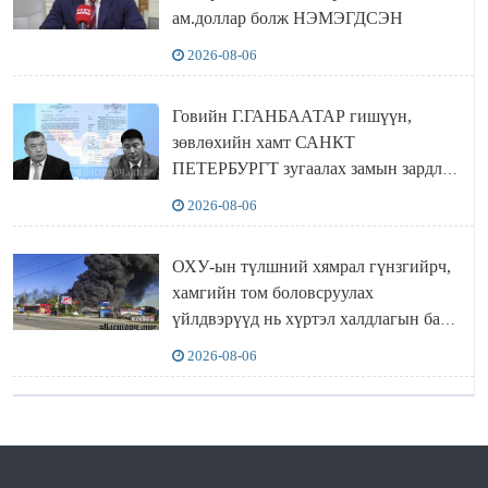
ам.доллар болж НЭМЭГДСЭН
2026-08-06
Говийн Г.ГАНБААТАР гишүүн,
зөвлөхийн хамт САНКТ
ПЕТЕРБУРГТ зугаалах замын зардлаа
“ИНҮТ” ТӨХХК даажээ
2026-08-06
ОХУ-ын түлшний хямрал гүнзгийрч,
хамгийн том боловсруулах
үйлдвэрүүд нь хүртэл халдлагын бай
болов
2026-08-06