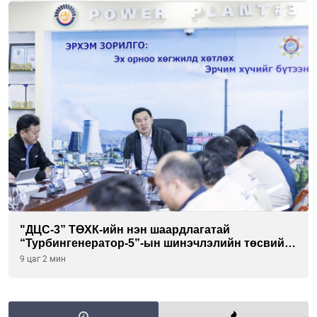
"ДЦС-3” ТӨХК-ийн нэн шаардлагатай
“Турбингенератор-5”-ын шинэчлэлийн төсвийг
шийдвэрлэхээр болов
9 цаг 2 мин