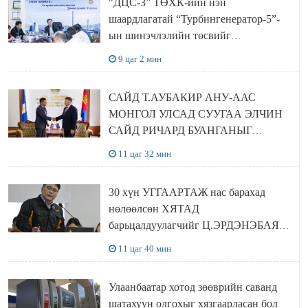
"ДЦС-3” ТӨХК-ийн нэн
шаардлагатай “Турбингенератор-5”-
ын шинэчлэлийн төсвийг
шийдвэрлэхээр болов
9 цаг 2 мин
САЙД Т.АУБАКИР АНУ-ААС
МОНГОЛ УЛСАД СУУГАА ЭЛЧИН
САЙД РИЧАРД БУАНГАНЫГ
ХҮЛЭЭН АВЧ УУЛЗЛАА
11 цаг 32 мин
30 хүн УГГААРТАЖ нас барахад
нөлөөлсөн ХЯТАД
барьцалдуулагчийг Ц.ЭРДЭНЭБАЯР
захирал дахин худалдаж авахаар
11 цаг 40 мин
болжээ
Улаанбаатар хотод зөөврийн саванд
шатахуун олгохыг хязгаарласан бол