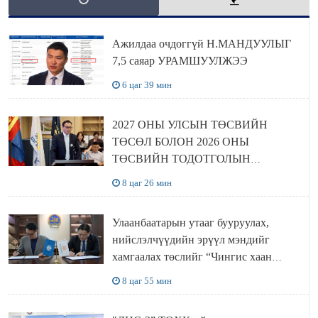
Ажилдаа очдоггүй Н.МАНДУУЛЫГ
7,5 саяар УРАМШУУЛЖЭЭ
6 цаг 39 мин
2027 ОНЫ УЛСЫН ТӨСВИЙН
ТӨСӨЛ БОЛОН 2026 ОНЫ
ТӨСВИЙН ТОДОТГОЛЫН
ТӨСЛИЙН ОЛОН НИЙТИЙН
8 цаг 26 мин
ХЭЛЭЛЦҮҮЛЭГ БОЛЛОО
Улаанбаатарын утааг бууруулах,
нийслэлчүүдийн эрүүл мэндийг
хамгаалах төслийг “Чингис хаан
баялгийн сан нэгдэл” ХХК-тай
8 цаг 55 мин
хамтран хэрэгжүүлнэ