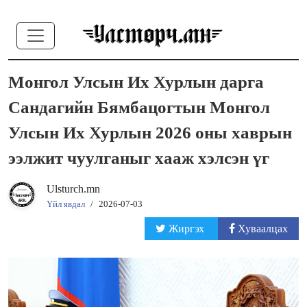
Монгол Улсын Их Хурлын дарга
Сандагийн Бямбацогтын Монгол
Улсын Их Хурлын 2026 оны хаврын
ээлжит чуулганыг хааж хэлсэн үг
Ulsturch.mn
Үйл явдал
/
2026-07-03
Жиргэх
Хуваалцах