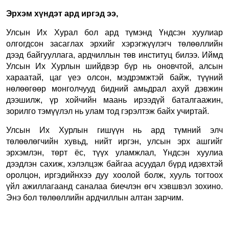
Эрхэм хүндэт ард иргэд ээ,
Улсын Их Хурал бол ард түмэнд Үндсэн хуулиар
олгогдсон засаглах эрхийг хэрэгжүүлэгч төлөөллийн
дээд байгууллага, ардчиллын төв институц билээ. Иймд
Улсын Их Хурлын шийдвэр бүр нь оновчтой, алсын
хараатай, цаг үеэ олсон, мэдрэмжтэй байж, түүний
нөлөөгөөр монголчууд бидний амьдрал ахуй дэвжин
дээшилж, үр хойчийн маань ирээдүй баталгаажин,
зорилго тэмүүлэл нь улам тод гэрэлтэж байх учиртай.
Улсын Их Хурлын гишүүн нь ард түмний элч
төлөөлөгчийн хувьд, нийт иргэн, улсын эрх ашгийг
эрхэмлэн, төрт ёс, түүх уламжлал, Үндсэн хуулиа
дээдлэн сахиж, хэлэлцэж байгаа асуудал бүрд идэвхтэй
оролцон, иргэдийнхээ дуу хоолой болж, хууль тогтоох
үйл ажиллагаанд саналаа биечлэн өгч хэвшвэл зохино.
Энэ бол төлөөллийн ардчиллын алтан зарчим.