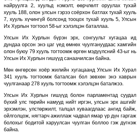
найруулга 2, хуульд нэмэлт, өөрчлөлт оруулах тухай
хууль 188, олон улсын гэрээ соёрхон батлах тухай хууль
7, хууль хүчингүй болсонд тооцох тухай хууль 5, Улсын
Их Хурлын тогтоол 58-ыг хэлэлцэн баталлаа.
Улсын Их Хурлын бүрэн эрх, сонгуульт хугацаа ид
дундаа орсон энэ цаг үед өмнөх чуулгануудаас хамгийн
олон буюу 79 хууль тогтоомж өргөн мэдүүлсний 43-ыг нь
Улсын Их Хурлын гишүүд санаачилсан байна.
Мөн өнгөрсөн хоёр жилийн хугацаанд Улсын Их Хурал
341 хууль тогтоомж баталсан бол зөвхөн энэ хаврын
чуулганаар 278 хууль тогтоомж хэлэлцэн баталжээ.
Улсын Их Хурлын гишүүд болон парламентад суудал
бүхий улс төрийн намууд нийт иргэн, улсын эрх ашгийг
эрхэмлэн, улстөржилт, талцал хуваагдлаас ангид байж,
ойлголцож, нягтарч ажиллаж чадвал ямар үр дүн гаргаж
болохыг бодитой харуулсан чуулган боллоо гэж дүгнэж
байна.