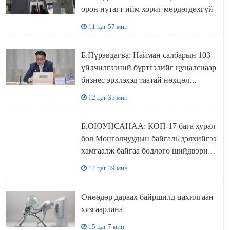
орон нутагт ийм хориг мөрдөгдөхгүй
11 цаг 57 мин
Б.Пүрэвдагва: Найман салбарын 103
үйлчилгээний бүртгэлийг цуцалснаар
бизнес эрхлэхэд таатай нөхцөл
бүрдэнэ
12 цаг 35 мин
Б.ОЮУНСАНАА: КОП-17 бага хурал
бол Монголчуудын байгаль дэлхийгээ
хамгаалж байгаа бодлого шийдвэрийг
ДЭЛХИЙД СУРТАЛЧИЛАХ гол
14 цаг 49 мин
бодлого
Өнөөдөр дараах байршилд цахилгаан
хязгаарлана
15 цаг 7 мин