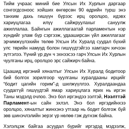
Тийм учраас миний бие Улсын Их Хурлын даргаар
сонгогдсоноос хойших өнгөрсөн 90 өдрийн турш энэ
танхим дахь гишүүн бүрээс ирц оролцоо, идэвх
хариуцлагаа илүү сайжруулахыг сануулж
ажиллалаа.
Байнгын ажиллагаатай парламентын нэр
хүндийг улам бүр сэргээж, удааширсан үйл ажиллагааг
эрчимжүүлэхийн төлөө Улсын Их Хуралд суудал бүхий
улс төрийн намууд болон гишүүдтэйгээ хамтарч хичээн
зүтгэлээ. Үүний үр дүн ч эхнээсээ гарч Улсын Их Хурлын
чуулганы ирц, оролцоо эрс сайжирч байна.
Цаашид иргэний хяналтыг Улсын Их Хуралд бодитоор
бий болгох зорилгоор чуулганы хуралдааны ирцийг
“бодит цагийн горим”-д шилжүүллээ. Хуралдаандаа
суудаггүй гишүүдтэй ямар хариуцлага ярих нь иргэн
Таны мэдэлд очлоо. Энэ бол иргэндээ ээлтэй,
Нээлттэй
Парламент
-ын сайн эхлэл. Энэ бол иргэдийнхээ
оролцоо, хяналтыг жинхэнэ утгаар нь бодит болгож буй
зөв шинэчлэлийн эерэг үр нөлөө гэж дүгнэж байна.
Хэлэлцэж байгаа асуудал бүрийг иргэдэд мэдээлж,