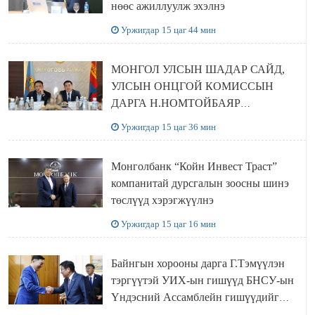
нөөс ажиллуулж эхэлнэ
Уржигдар 15 цаг 44 мин
МОНГОЛ УЛСЫН ШАДАР САЙД,
УЛСЫН ОНЦГОЙ КОМИССЫН
ДАРГА Н.НОМТОЙБАЯР
ӨМНӨГОВЬ АЙМАГТ
Уржигдар 15 цаг 36 мин
АЖИЛЛАЛАА
Монголбанк “Койн Инвест Траст”
компанитай дурсгалын зоосны шинэ
төслүүд хэрэгжүүлнэ
Уржигдар 15 цаг 16 мин
Байнгын хорооны дарга Г.Тэмүүлэн
тэргүүтэй УИХ-ын гишүүд БНСУ-ын
Үндэсний Ассамблейн гишүүдийг
хүлээн авч уулзав