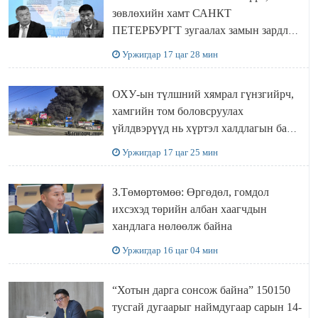
зөвлөхийн хамт САНКТ
ПЕТЕРБУРГТ зугаалах замын зардлаа
“ИНҮТ” ТӨХХК даажээ
Уржигдар 17 цаг 28 мин
ОХУ-ын түлшний хямрал гүнзгийрч,
хамгийн том боловсруулах
үйлдвэрүүд нь хүртэл халдлагын бай
болов
Уржигдар 17 цаг 25 мин
З.Төмөртөмөө: Өргөдөл, гомдол
ихсэхэд төрийн албан хаагчдын
хандлага нөлөөлж байна
Уржигдар 16 цаг 04 мин
“Хотын дарга сонсож байна” 150150
тусгай дугаарыг наймдугаар сарын 14-