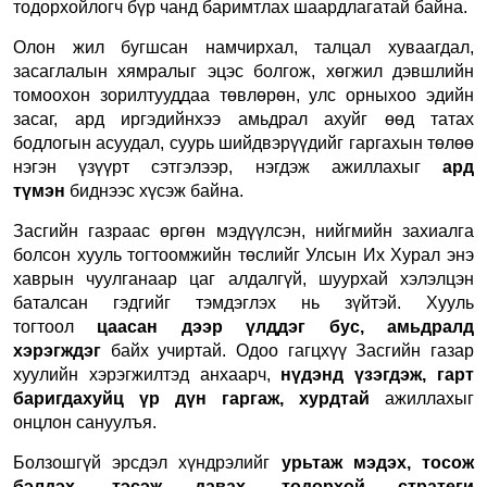
тодорхойлогч бүр чанд баримтлах шаардлагатай байна.
Олон жил бугшсан намчирхал, талцал хуваагдал,
засаглалын хямралыг эцэс болгож, хөгжил дэвшлийн
томоохон зорилтууддаа төвлөрөн, улс орныхоо эдийн
засаг, ард иргэдийнхээ амьдрал ахуйг өөд татах
бодлогын асуудал, суурь шийдвэрүүдийг гаргахын төлөө
нэгэн үзүүрт сэтгэлээр, нэгдэж ажиллахыг
ард
түмэн
биднээс хүсэж байна.
Засгийн газраас өргөн мэдүүлсэн, нийгмийн захиалга
болсон хууль тогтоомжийн төслийг Улсын Их Хурал энэ
хаврын чуулганаар цаг алдалгүй, шуурхай хэлэлцэн
баталсан гэдгийг тэмдэглэх нь зүйтэй. Хууль
тогтоол
цаасан дээр үлддэг бус, амьдралд
хэрэгждэг
байх учиртай. Одоо гагцхүү Засгийн газар
хуулийн хэрэгжилтэд анхаарч,
нүдэнд үзэгдэж, гарт
баригдахуйц үр дүн гаргаж, хурдтай
ажиллахыг
онцлон сануулъя.
Болзошгүй эрсдэл хүндрэлийг
урьтаж мэдэх, тосож
бэлдэх, тэсэж давах, тодорхой стратеги