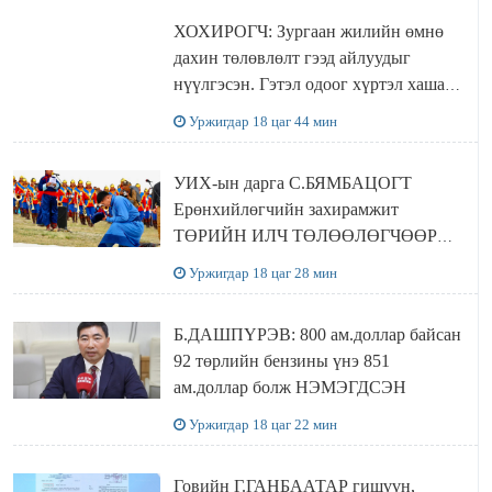
ХОХИРОГЧ: Зургаан жилийн өмнө
дахин төлөвлөлт гээд айлуудыг
нүүлгэсэн. Гэтэл одоог хүртэл хашаа
байшин ч байхгүй, орон сууц ч
Уржигдар 18 цаг 44 мин
байхгүй хаана амьдрахаа мэдэхгүй явж
байна
УИХ-ын дарга С.БЯМБАЦОГТ
Ерөнхийлөгчийн захирамжит
ТӨРИЙН ИЛЧ ТӨЛӨӨЛӨГЧӨӨР
Сутай хайрханы тахилгад оролцжээ
Уржигдар 18 цаг 28 мин
Б.ДАШПҮРЭВ: 800 ам.доллар байсан
92 төрлийн бензины үнэ 851
ам.доллар болж НЭМЭГДСЭН
Уржигдар 18 цаг 22 мин
Говийн Г.ГАНБААТАР гишүүн,