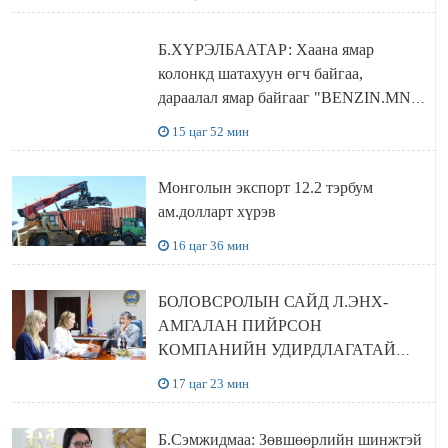
Б.ХҮРЭЛБААТАР: Хаана ямар
колонкд шатахуун өгч байгаа,
дараалал ямар байгааг "BENZIN.MN”
сайтаас харах боломжтой
15 цаг 52 мин
Монголын экспорт 12.2 тэрбум
ам.долларт хүрэв
16 цаг 36 мин
БОЛОВСРОЛЫН САЙД Л.ЭНХ-
АМГАЛАН ПИЙРСОН
КОМПАНИЙН УДИРДЛАГАТАЙ
УУЛЗЛАА
17 цаг 23 мин
Б.Сэмжидмаа: Зөвшөөрлийн шинжтэй