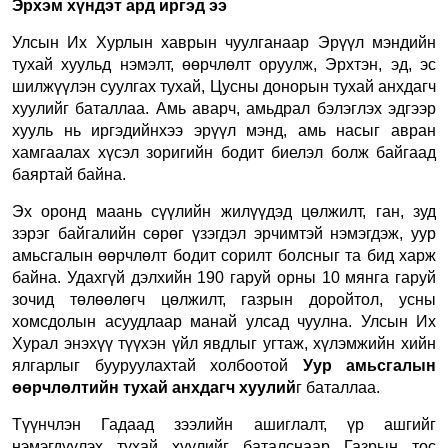
Эрхэм хүндэт ард иргэд ээ
Улсын Их Хурлын хаврын чуулганаар Эрүүл мэндийн
тухай хуульд нэмэлт, өөрчлөлт оруулж, Эрхтэн, эд, эс
шилжүүлэн суулгах тухай, Цусны донорын тухай анхдагч
хуулийг баталлаа. Амь аварч, амьдрал бэлэглэх эдгээр
хууль нь иргэдийнхээ эрүүл мэнд, амь насыг авран
хамгаалах хүсэл зоригийн бодит биелэл болж байгаад
баяртай байна.
Эх оронд маань сүүлийн жилүүдэд цөлжилт, ган, зуд
зэрэг байгалийн сөрөг үзэгдэл эрчимтэй нэмэгдэж, уур
амьсгалын өөрчлөлт бодит сорилт болсныг та бид харж
байна. Удахгүй дэлхийн 190 гаруй орны 10 мянга гаруй
зочид төлөөлөгч цөлжилт, газрын доройтол, усны
хомсдолын асуудлаар манай улсад чуулна. Улсын Их
Хурал энэхүү түүхэн үйл явдлыг угтаж, хүлэмжийн хийн
ялгарлыг бууруулахтай холбоотой
Уур амьсгалын
өөрчлөлтийн тухай анхдагч хуулий
г баталлаа.
Түүнчлэн Гадаад зээлийн ашиглалт, үр ашгийг
нэмэгдүүлэх тухай хуулийг баталснаар Газрын тос