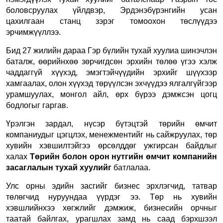
боловсруулах үйлдвэр, Эрдэнэбүрэнгийн усан
цахилгаан станц зэрэг томоохон төслүүдээ
эрчимжүүллээ.
Бид 27 жилийн дараа Гэр бүлийн тухай хуулиа шинэчлэн
баталж, өөрийнхөө зөрчигдсөн эрхийн төлөө үгээ хэлж
чаддаггүй хүүхэд, эмэгтэйчүүдийн эрхийг шүүхээр
хамгаалах, олон хүүхэд төрүүлсэн эхчүүдээ ялгалгүйгээр
урамшуулах, монгол айл, өрх бүрээ дэмжсэн цогц
бодлогыг гаргав.
Үрэлгэн зардал, нүсэр бүтэцтэй төрийн өмчит
компаниудыг цэгцлэх, менежментийг нь сайжруулах, төр
хувийн хэвшилтэйгээ өрсөлддөг ужгирсан байдлыг
халах
Төрийн болон орон нутгийн өмчит компанийн
засаглалын тухай хуулийг
батлалаа.
Улс орны эдийн засгийг бизнес эрхлэгчид, татвар
төлөгчид нуруундаа үүрдэг ээ. Төр нь хувийн
хэвшлийнхээ хөгжлийг дэмжиж, бизнесийн орчныг
таатай байлгах, урагшлах замд нь саад бэрхшээл