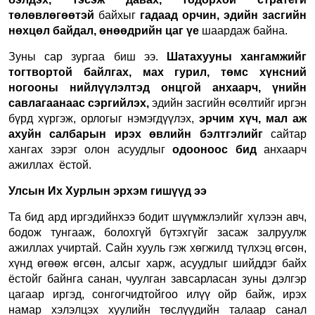
төлөвлөгөөтэй
байхыг
гадаад орчин, эдийн засгийн
нөхцөл байдал, өнөөдрийн цаг үе
шаардаж байна.
Зуны сар зургаа биш ээ.
Шатахууны хангамжийг
тогтвортой байлгах, мах гурил, төмс хүнсний
ногооны нийлүүлэлтэд онцгой анхаарч, үнийн
савлагаанаас сэргийлэх,
эдийн засгийн өсөлтийг иргэн
бүрд хүргэж, орлогыг нэмэгдүүлэх,
эрчим хүч, мал аж
ахуйн салбарын ирэх өвлийн бэлтгэлийг
сайтар
хангах зэрэг олон асуудлыг
одооноос бид
анхаарч
ажиллах ёстой.
Улсын Их Хурлын эрхэм гишүүд ээ
Та бид ард иргэдийнхээ бодит шүүмжлэлийг хүлээн авч,
бодож тунгааж, болохгүй бүтэхгүйг засаж залруулж
ажиллах учиртай. Сайн хууль гэж хөгжилд түлхэц өгсөн,
хүнд өгөөж өгсөн, алсыг харж, асуудлыг шийддэг байх
ёстойг байнга санан, чуулган завсарласан зуны дэлгэр
цагаар иргэд, сонгогчидтойгоо илүү ойр байж, ирэх
намар хэлэлцэх хуулийн төслүүдийн талаар санал