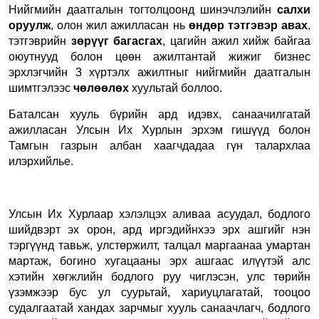
Нийгмийн даатгалын тогтолцоонд шинэчлэлийн
салхи
оруулж
, олон жил ажилласан нь
өндөр тэтгэвэр авах
,
тэтгэврийн
зөрүүг багасгах
, цагийн ажил хийж байгаа
оюутнууд болон цөөн ажилтантай жижиг бизнес
эрхлэгчийн 3 хүртэлх ажилтныг нийгмийн даатгалын
шимтгэлээс
чөлөөлөх
хуультай боллоо.
Баталсан хууль бүрийн ард идэвх, санаачилгатай
ажилласан Улсын Их Хурлын эрхэм гишүүд болон
Тамгын газрын албан хаагчдадаа гүн талархлаа
илэрхийлье.
Улсын Их Хурлаар хэлэлцэх аливаа асуудал, бодлого
шийдвэрт эх орон, ард иргэдийнхээ эрх ашгийг нэн
тэргүүнд тавьж, улстөржилт, талцал маргаанаа умартан
мартаж, богино хугацааны эрх ашгаас илүүтэй алс
хэтийн хөгжлийн бодлого руу чиглэсэн, улс төрийн
үзэмжээр бус ул суурьтай, хариуцлагатай, тооцоо
судалгаатай хандах зарчмыг хууль санаачлагч, бодлого