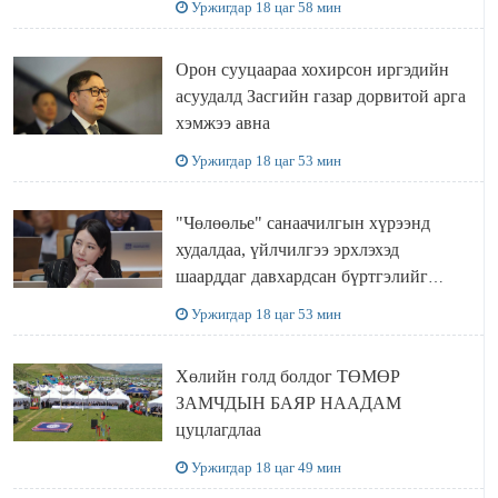
Уржигдар 18 цаг 58 мин
Орон сууцаараа хохирсон иргэдийн
асуудалд Засгийн газар дорвитой арга
хэмжээ авна
Уржигдар 18 цаг 53 мин
"Чөлөөлье" санаачилгын хүрээнд
худалдаа, үйлчилгээ эрхлэхэд
шаарддаг давхардсан бүртгэлийг
хүчингүй болгох тогтоолын төслийг
Уржигдар 18 цаг 53 мин
баталлаа
Хөлийн голд болдог ТӨМӨР
ЗАМЧДЫН БАЯР НААДАМ
цуцлагдлаа
Уржигдар 18 цаг 49 мин