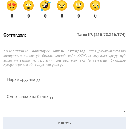
0
0
0
0
0
0
Сэтгэгдэл:
Таны IP: (216.73.216.174)
АНХААРУУЛГА: Уншигчдын бичсэн сэтгэгдэлд https://www.ulsturch.mn
хариуцлага хүлээхгүй болно. Манай сайт ХХЗХ-ны журмын дагуу зүй
зохисгүй зарим үг, хэллэгийг хязгаарласан тул Та сэтгэгдэл бичихдээ
бусдын эрх ашгийг хүндэтгэн үзнэ үү.
Илгээх