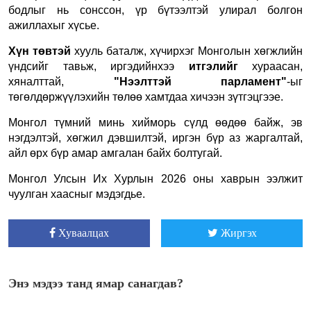
бодлыг нь сонссон, үр бүтээлтэй улирал болгон
ажиллахыг хүсье.
Хүн төвтэй
хууль баталж, хүчирхэг Монголын хөгжлийн
үндсийг тавьж, иргэдийнхээ
итгэлийг
хураасан,
хяналттай,
"Нээлттэй парламент"
-ыг
төгөлдөржүүлэхийн төлөө хамтдаа хичээн зүтгэцгээе.
Монгол түмний минь хийморь сүлд өөдөө байж, эв
нэгдэлтэй, хөгжил дэвшилтэй, иргэн бүр аз жаргалтай,
айл өрх бүр амар амгалан байх болтугай.
Монгол Улсын Их Хурлын 2026 оны хаврын ээлжит
чуулган хаасныг мэдэгдье.
Хуваалцах
Жиргэх
Энэ мэдээ танд ямар санагдав?