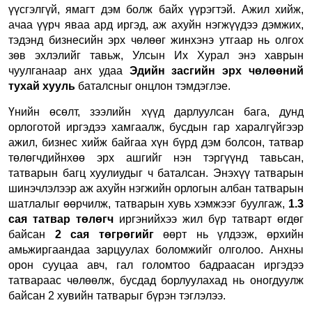
үүсгэлгүй, ямагт дэм болж байх үүрэгтэй. Ажил хийж,
ачаа үүрч яваа ард иргэд, аж ахуйн нэгжүүдээ дэмжих,
тэдэнд бизнесийн эрх чөлөөг жинхэнэ утгаар нь олгох
зөв эхлэлийг тавьж, Улсын Их Хурал энэ хаврын
чуулганаар анх удаа
Эдийн засгийн эрх чөлөөний
тухай хууль
баталсныг онцлон тэмдэглэе.
Үнийн өсөлт, зээлийн хүүд дарлуулсан бага, дунд
орлоготой иргэдээ хамгаалж, бусдын гар харалгүйгээр
ажил, бизнес хийж байгаа хүн бүрд дэм болсон, татвар
төлөгчдийнхөө эрх ашгийг нэн тэргүүнд тавьсан,
татварын багц хуулиудыг ч баталсан. Энэхүү татварын
шинэчлэлээр аж ахуйн нэгжийн орлогын албан татварын
шатлалыг өөрчилж, татварын хувь хэмжээг буулгаж,
1.3
сая татвар төлөгч
иргэнийхээ жил бүр татварт өгдөг
байсан
2 сая төгрөгийг
өөрт нь үлдээж, өрхийн
амьжиргаандаа зарцуулах боломжийг олголоо. Анхны
орон сууцаа авч, гал голомтоо бадраасан иргэдээ
татвараас чөлөөлж, бусдад борлуулахад нь оногдуулж
байсан 2 хувийн татварыг бүрэн тэглэлээ.