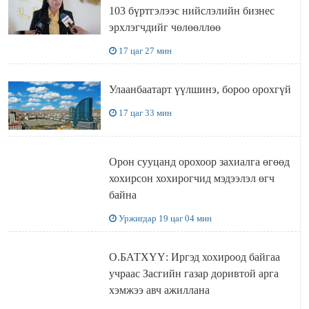
103 бүртгэлээс нийслэлийн бизнес
эрхлэгчдийг чөлөөллөө
17 цаг 27 мин
Улаанбаатарт үүлшинэ, бороо орохгүй
17 цаг 33 мин
Орон сууцанд орохоор захиалга өгөөд
хохирсон хохирогчид мэдээлэл өгч
байна
Уржигдар 19 цаг 04 мин
О.БАТХҮҮ: Иргэд хохироод байгаа
учраас Засгийн газар доривтой арга
хэмжээ авч ажиллана