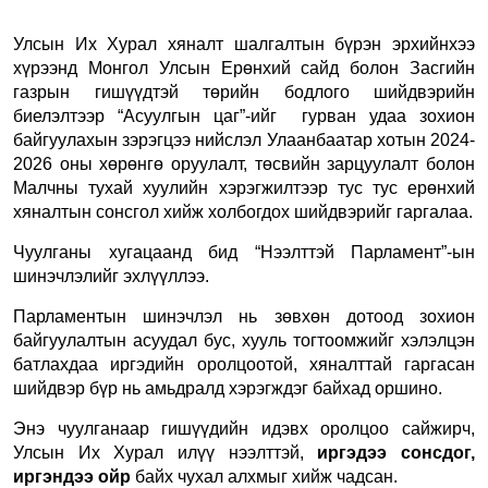
Улсын Их Хурал хяналт шалгалтын бүрэн эрхийнхээ
хүрээнд Монгол Улсын Ерөнхий сайд болон Засгийн
газрын гишүүдтэй төрийн бодлого шийдвэрийн
биелэлтээр “Асуулгын цаг”-ийг гурван удаа зохион
байгуулахын зэрэгцээ нийслэл Улаанбаатар хотын 2024-
2026 оны хөрөнгө оруулалт, төсвийн зарцуулалт болон
Малчны тухай хуулийн хэрэгжилтээр тус тус ерөнхий
хяналтын сонсгол хийж холбогдох шийдвэрийг гаргалаа.
Чуулганы хугацаанд бид “Нээлттэй Парламент”-ын
шинэчлэлийг эхлүүллээ.
Парламентын шинэчлэл нь зөвхөн дотоод зохион
байгуулалтын асуудал бус, хууль тогтоомжийг хэлэлцэн
батлахдаа иргэдийн оролцоотой, хяналттай гаргасан
шийдвэр бүр нь амьдралд хэрэгждэг байхад оршино.
Энэ чуулганаар гишүүдийн идэвх оролцоо сайжирч,
Улсын Их Хурал илүү нээлттэй,
иргэдээ сонсдог,
иргэндээ ойр
байх чухал алхмыг хийж чадсан.