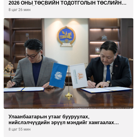
2026 ОНЫ ТӨСВИЙН ТОДОТГОЛЫН ТӨСЛИЙН
ОЛОН НИЙТИЙН ХЭЛЭЛЦҮҮЛЭГ БОЛЛОО
8 цаг 26 мин
Улаанбаатарын утааг бууруулах,
нийслэлчүүдийн эрүүл мэндийг хамгаалах
төслийг “Чингис хаан баялгийн сан нэгдэл” ХХК-
8 цаг 55 мин
тай хамтран хэрэгжүүлнэ