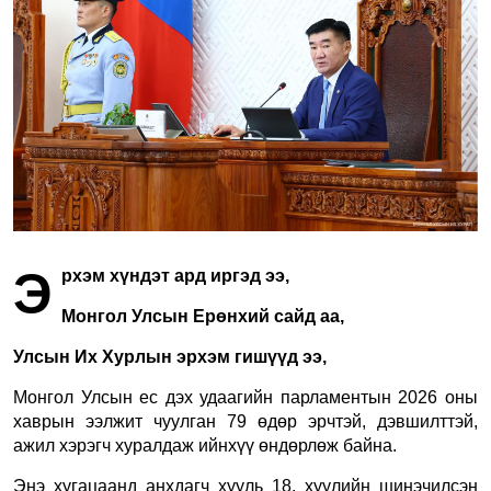
Э
рхэм хүндэт ард иргэд ээ,
Монгол Улсын Ерөнхий сайд аа,
Улсын Их Хурлын эрхэм гишүүд ээ,
Монгол Улсын ес дэх удаагийн парламентын 2026 оны
хаврын ээлжит чуулган 79 өдөр эрчтэй, дэвшилттэй,
ажил хэрэгч хуралдаж ийнхүү өндөрлөж байна.
Энэ хугацаанд анхдагч хууль 18, хуулийн шинэчилсэн