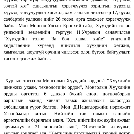
ээлтэй хот" санаачилгыг хэрэгжүүлэх зорилтын хүрээнд
хүүхэд, залуучуудын хөгжил, хамгааллын чиглэлээр 17, бусад
салбартай уялдсан нийт 26 төсөл, арга хэмжээг хэрэгжүүлж
байна. Мөн Монгол Улсын Ерөнхий сайд, Хүүхдийн төлөө
үндэсний зөвлөлийн тэргүүн Н.Учралын санаачилсан
"Хүүхдийн төлөө “За бол заавал хийе" үндэсний
хөдөлгөөний хүрээнд нийслэлд хүүхдийн хөгжил,
хамгаалал, аюулгүй орчинд чиглэсэн олон бүтээн байгуулалт,
төсөл хэрэгжиж байна.
Хурлын төгсгөлд Монголын Хүүхдийн ордон-2 “Хүүхдийн
шинжлэх ухаан, технологийн ордон”, Монголын Хүүхдийн
ордны өргөтгөл 6 давхар бүхий спорт цогцолборын
барилгын ажилд хяналт тавьж ажиллахыг холбогдох
албаныханд үүрэг болгов. Мөн Д.Нацагдоржийн нэрэмжит
Улаанбаатар хотын Нийтийн төв номын сангийн
өргөтгөлийн барилгын ажил, “Хот, нийтийн аж ахуйн ажлыг
эрчимжүүлэх 21 хоногийн аян”, “Эрсдэлийг илрүүлье,
аюулыг арилгая” аян, "Хөгжлийн бэрхшээлтэй, түүний дотор