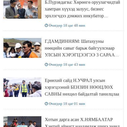
Б.Пүрэвдагва: Хөрөнгө оруулагчидтай
хамтран хүүхэд залуус, бизнес
эрхлэгчдээ дэмжих инкубатор
төвүүдийг хотын захын хорооллуудад
Өчигдөр 18 цаг 48 мин
байгуулна
Г.ДАМДИННЯМ: Шатахууны
нөөцийн савыг барьж байгуулснаар
УЛСЫН ХЭРЭГЦЭЭГЭЭ 3 САРААР
НӨӨЦЛӨДӨГ болно
Өчигдөр 18 цаг 43 мин
Ерөнхий сайд Н.УЧРАЛ улсын
хэрэгцээний БЕНЗИН НӨӨЦЛӨХ
САВНЫ нөхцөл байдалтай танилцлаа
Өчигдөр 18 цаг 01 мин
Хотын дарга асан Х.НЯМБААТАР
Хэнтий аймагт наадамлаж шинэ заанд