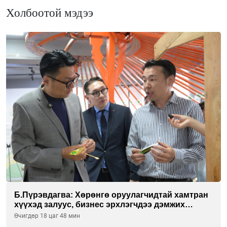
Холбоотой мэдээ
Б.Пүрэвдагва: Хөрөнгө оруулагчидтай хамтран
хүүхэд залуус, бизнес эрхлэгчдээ дэмжих
инкубатор төвүүдийг хотын захын
Өчигдөр 18 цаг 48 мин
хорооллуудад байгуулна