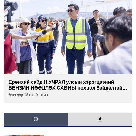
Ерөнхий сайд Н.УЧРАЛ улсын хэрэгцээний
БЕНЗИН НӨӨЦЛӨХ САВНЫ нөхцөл байдалтай
танилцлаа
Өчигдөр 18 цаг 01 мин