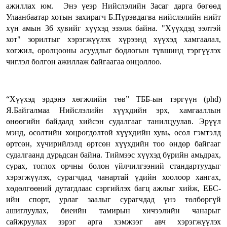
ажиллах юм. Энэ үеэр Нийслэлийн Засаг дарга бөгөөд
Улаанбаатар хотын захирагч Б.Пүрэвдагва нийслэлийн нийт
хүн амын 36 хувийг хүүхэд эзэлж байна. "Хүүхдэд ээлтэй
хот" зорилтыг хэрэгжүүлэх хүрээнд хүүхэд хамгаалал,
хөгжил, оролцооны асуудлыг бодлогын түвшинд тэргүүлэх
чиглэл болгон ажиллаж байгаагаа онцоллоо.
“Хүүхэд эрдэнэ хөгжлийн төв” ТББ-ын тэргүүн (phd)
Я.Байгалмаа Нийслэлийн хүүхдийн эрх, хамгааллын
өнөөгийн байдалд хийсэн судалгааг танилцуулав. Эрүүл
мэнд, өсөлтийн хоцрогдолтой хүүхдийн хувь, осол гэмтэлд
өртсөн, хүчирийлэлд өртсөн хүүхдийн тоо өндөр байгааг
судалгаанд дурьдсан байна. Тиймээс хүүхэд бүрийн амьдрах,
сурах, тоглох орчны болон үйлчилгээний стандартуудыг
хэрэгжүүлэх, сурагчдад чанартай үдийн хоолоор хангах,
хөдөлгөөний дутагдлаас сэргийлэх багц ажлыг хийж, ЕБС-
ийн спорт, урлаг заалыг сурагчдад үнэ төлбөргүй
ашиглуулах, биеийн тамирын хичээлийн чанарыг
сайжруулах зэрэг арга хэмжээг авч хэрэгжүүлэх