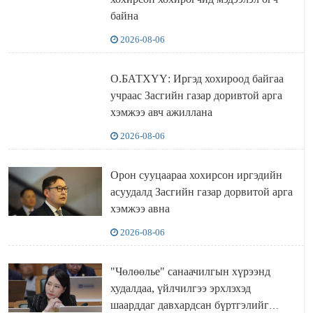
байна
2026-08-06
О.БАТХҮҮ: Иргэд хохироод байгаа
учраас Засгийн газар доривтой арга
хэмжээ авч ажиллана
2026-08-06
Орон сууцаараа хохирсон иргэдийн
асуудалд Засгийн газар дорвитой арга
хэмжээ авна
2026-08-06
"Чөлөөлье" санаачилгын хүрээнд
худалдаа, үйлчилгээ эрхлэхэд
шаарддаг давхардсан бүртгэлийг