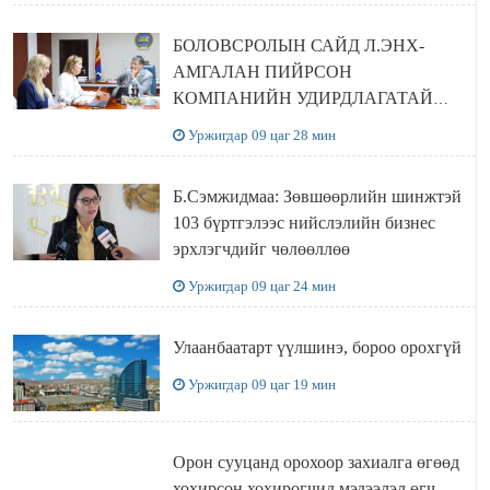
БОЛОВСРОЛЫН САЙД Л.ЭНХ-
АМГАЛАН ПИЙРСОН
КОМПАНИЙН УДИРДЛАГАТАЙ
УУЛЗЛАА
Уржигдар 09 цаг 28 мин
Б.Сэмжидмаа: Зөвшөөрлийн шинжтэй
103 бүртгэлээс нийслэлийн бизнес
эрхлэгчдийг чөлөөллөө
Уржигдар 09 цаг 24 мин
Улаанбаатарт үүлшинэ, бороо орохгүй
Уржигдар 09 цаг 19 мин
Орон сууцанд орохоор захиалга өгөөд
хохирсон хохирогчид мэдээлэл өгч