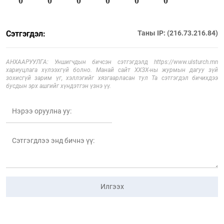
0
0
0
0
0
0
Сэтгэгдэл:
Таны IP: (216.73.216.84)
АНХААРУУЛГА: Уншигчдын бичсэн сэтгэгдэлд https://www.ulsturch.mn
хариуцлага хүлээхгүй болно. Манай сайт ХХЗХ-ны журмын дагуу зүй
зохисгүй зарим үг, хэллэгийг хязгаарласан тул Та сэтгэгдэл бичихдээ
бусдын эрх ашгийг хүндэтгэн үзнэ үү.
Илгээх