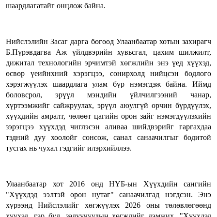
шаардлагатайг онцлож байна.
Нийслэлийн Засаг дарга бөгөөд Улаанбаатар хотын захирагч
Б.Пүрэвдагва Аж үйлдвэрийн хувьсгал, цахим шилжилт,
дижитал технологийн эрчимтэй хөгжлийн энэ үед хүүхэд,
өсвөр үеийнхний хэрэгцээ, сонирхолд нийцсэн бодлого
хэрэгжүүлэх шаардлага улам бүр нэмэгдэж байна. Иймд
боловсрол, эрүүл мэндийн үйлчилгээний чанар,
хүртээмжийг сайжруулах, эрүүл аюулгүй орчин бүрдүүлэх,
хүүхдийн амралт, чөлөөт цагийн орон зайг нэмэгдүүлэхийн
зэрэгцээ хүүхдэд чиглэсэн аливаа шийдвэрийг гаргахдаа
тэдний дуу хоолойг сонсож, санал санаачилгыг бодитой
тусгах нь чухал гэдгийг илэрхийллээ.
Улаанбаатар хот 2016 онд НҮБ-ын Хүүхдийн сангийн
"Хүүхдэд ээлтэй орон нутаг" санаачилгад нэгдсэн. Энэ
хүрээнд Нийслэлийг хөгжүүлэх 2026 оны төлөвлөгөөнд
хүүхэд, гэр бүл, залуучуудын хөгжлийг дэмжих, "Хүүхдэд