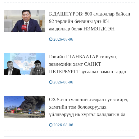
Б.ДАШПҮРЭВ: 800 ам.доллар байсан
92 төрлийн бензины үнэ 851
ам.доллар болж НЭМЭГДСЭН
2026-08-06
Говийн Г.ГАНБААТАР гишүүн,
зөвлөхийн хамт САНКТ
ПЕТЕРБУРГТ зугаалах замын зардлаа
“ИНҮТ” ТӨХХК даажээ
2026-08-06
ОХУ-ын түлшний хямрал гүнзгийрч,
хамгийн том боловсруулах
үйлдвэрүүд нь хүртэл халдлагын бай
болов
2026-08-06