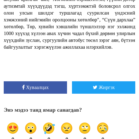
аутизмтай хүүхдүүдэд тэгш, хүртээмжтэй боловсрол олгох
олон улсын шилдэг туршлагад суурилсан үндэсний
хэмжээний нийгмийн оролцооны хөтөлбөр", “Сүүн дархлаа”
хөтөлбөр, Төр, хувийн хэвшлийн түншлэлээр нэг ээлжинд
1000 хүүхэд хүлээн авах хүчин чадал бүхий дөрвөн улирлын
хүүхдийн зуслан, сургуулийн автобус төсөл зэрэг аян, бүтээн
байгуулалтыг хэрэгжүүлэн ажиллахаа илэрхийлэв.
Хуваалцах
Жиргэх
Энэ мэдээ танд ямар санагдав?