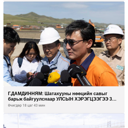
Г.ДАМДИННЯМ: Шатахууны нөөцийн савыг
барьж байгуулснаар УЛСЫН ХЭРЭГЦЭЭГЭЭ 3
САРААР НӨӨЦЛӨДӨГ болно
Өчигдөр 18 цаг 43 мин