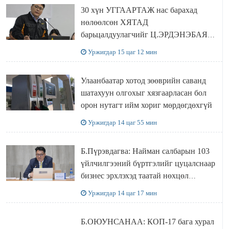
30 хүн УГГААРТАЖ нас барахад
нөлөөлсөн ХЯТАД
барьцалдуулагчийг Ц.ЭРДЭНЭБАЯР
захирал дахин худалдаж авахаар
Уржигдар 15 цаг 12 мин
болжээ
Улаанбаатар хотод зөөврийн саванд
шатахуун олгохыг хязгаарласан бол
орон нутагт ийм хориг мөрдөгдөхгүй
Уржигдар 14 цаг 55 мин
Б.Пүрэвдагва: Найман салбарын 103
үйлчилгээний бүртгэлийг цуцалснаар
бизнес эрхлэхэд таатай нөхцөл
бүрдэнэ
Уржигдар 14 цаг 17 мин
Б.ОЮУНСАНАА: КОП-17 бага хурал