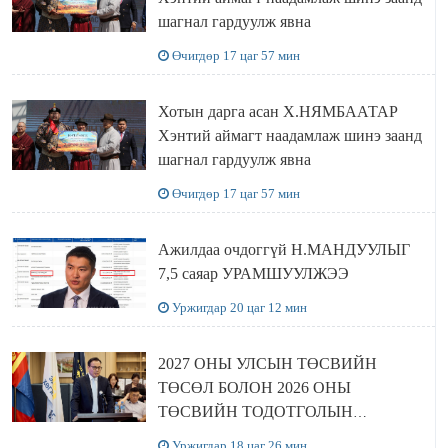
шагнал гардуулж явна
Өчигдөр 17 цаг 57 мин
Хотын дарга асан Х.НЯМБААТАР
Хэнтий аймагт наадамлаж шинэ заанд
шагнал гардуулж явна
Өчигдөр 17 цаг 57 мин
Ажилдаа очдоггүй Н.МАНДУУЛЫГ
7,5 саяар УРАМШУУЛЖЭЭ
Уржигдар 20 цаг 12 мин
2027 ОНЫ УЛСЫН ТӨСВИЙН
ТӨСӨЛ БОЛОН 2026 ОНЫ
ТӨСВИЙН ТОДОТГОЛЫН
ТӨСЛИЙН ОЛОН НИЙТИЙН
Уржигдар 18 цаг 26 мин