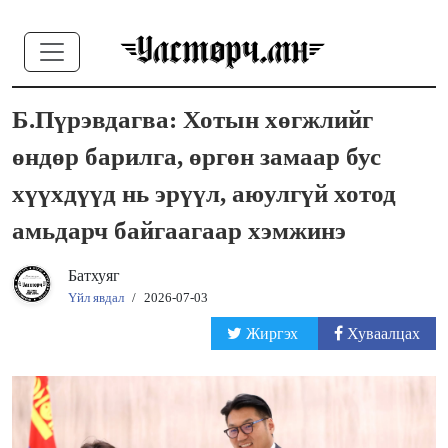
Б.Пүрэвдагва: Хотын хөгжлийг
өндөр барилга, өргөн замаар бус
хүүхдүүд нь эрүүл, аюулгүй хотод
амьдарч байгаагаар хэмжинэ
Батхуяг
Үйл явдал
/
2026-07-03
Жиргэх
Хуваалцах