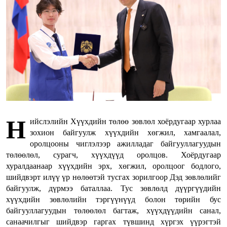
Н
ийслэлийн Хүүхдийн төлөө зөвлөл хоёрдугаар хурлаа
зохион байгуулж хүүхдийн хөгжил, хамгаалал,
оролцооны чиглэлээр ажилладаг байгууллагуудын
төлөөлөл, сурагч, хүүхдүүд оролцов. Хоёрдугаар
хуралдаанаар хүүхдийн эрх, хөгжил, оролцоог бодлого,
шийдвэрт илүү үр нөлөөтэй тусгах зорилгоор Дэд зөвлөлийг
байгуулж, дүрмээ баталлаа. Тус зөвлөлд дүүргүүдийн
хүүхдийн зөвлөлийн тэргүүнүүд болон төрийн бус
байгууллагуудын төлөөлөл багтаж, хүүхдүүдийн санал,
санаачилгыг шийдвэр гаргах түвшинд хүргэх үүрэгтэй