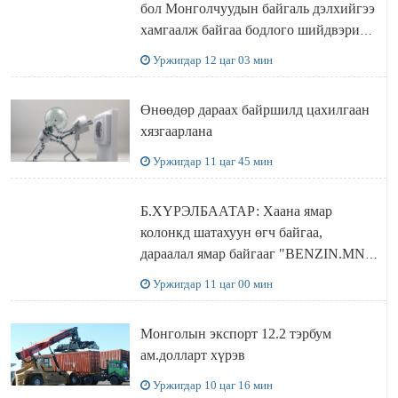
бол Монголчуудын байгаль дэлхийгээ
хамгаалж байгаа бодлого шийдвэрийг
ДЭЛХИЙД СУРТАЛЧИЛАХ гол
Уржигдар 12 цаг 03 мин
бодлого
Өнөөдөр дараах байршилд цахилгаан
хязгаарлана
Уржигдар 11 цаг 45 мин
Б.ХҮРЭЛБААТАР: Хаана ямар
колонкд шатахуун өгч байгаа,
дараалал ямар байгааг "BENZIN.MN”
сайтаас харах боломжтой
Уржигдар 11 цаг 00 мин
Монголын экспорт 12.2 тэрбум
ам.долларт хүрэв
Уржигдар 10 цаг 16 мин