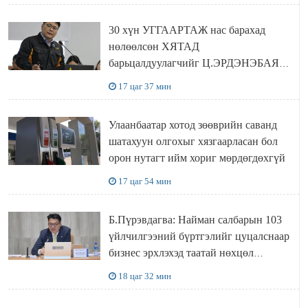
30 хүн УГГААРТАЖ нас барахад
нөлөөлсөн ХЯТАД
барьцалдуулагчийг Ц.ЭРДЭНЭБАЯР
захирал дахин худалдаж авахаар
17 цаг 37 мин
болжээ
Улаанбаатар хотод зөөврийн саванд
шатахуун олгохыг хязгаарласан бол
орон нутагт ийм хориг мөрдөгдөхгүй
17 цаг 54 мин
Б.Пүрэвдагва: Найман салбарын 103
үйлчилгээний бүртгэлийг цуцалснаар
бизнес эрхлэхэд таатай нөхцөл
бүрдэнэ
18 цаг 32 мин