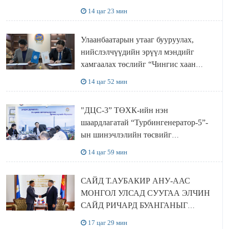
ТӨСЛИЙН ОЛОН НИЙТИЙН
14 цаг 23 мин
ХЭЛЭЛЦҮҮЛЭГ БОЛЛОО
Улаанбаатарын утааг бууруулах,
нийслэлчүүдийн эрүүл мэндийг
хамгаалах төслийг “Чингис хаан
баялгийн сан нэгдэл” ХХК-тай
14 цаг 52 мин
хамтран хэрэгжүүлнэ
"ДЦС-3” ТӨХК-ийн нэн
шаардлагатай “Турбингенератор-5”-
ын шинэчлэлийн төсвийг
шийдвэрлэхээр болов
14 цаг 59 мин
САЙД Т.АУБАКИР АНУ-ААС
МОНГОЛ УЛСАД СУУГАА ЭЛЧИН
САЙД РИЧАРД БУАНГАНЫГ
ХҮЛЭЭН АВЧ УУЛЗЛАА
17 цаг 29 мин