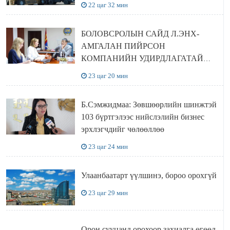
22 цаг 32 мин
БОЛОВСРОЛЫН САЙД Л.ЭНХ-
АМГАЛАН ПИЙРСОН
КОМПАНИЙН УДИРДЛАГАТАЙ
УУЛЗЛАА
23 цаг 20 мин
Б.Сэмжидмаа: Зөвшөөрлийн шинжтэй
103 бүртгэлээс нийслэлийн бизнес
эрхлэгчдийг чөлөөллөө
23 цаг 24 мин
Улаанбаатарт үүлшинэ, бороо орохгүй
23 цаг 29 мин
Орон сууцанд орохоор захиалга өгөөд