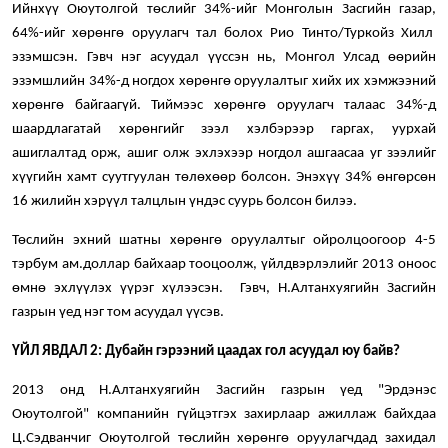
Ийнхүү Оюутолгой төслийг 34%-ийг Монголын Засгийн газар,
64%-ийг хөрөнгө оруулагч тал болох Рио Тинто/Туркойз Хилл
эзэмшсэн. Гэвч нэг асуудал үүссэн нь, Монгол Улсад өөрийн
эзэмшлийн 34%-д ногдох хөрөнгө оруулалтыг хийх их хэмжээний
хөрөнгө байгаагүй. Тиймээс хөрөнгө оруулагч талаас 34%-д
шаардлагатай хөрөнгийг зээл хэлбэрээр гаргах, уурхай
ашиглалтад орж, ашиг олж эхлэхээр ногдол ашгаасаа уг зээлийг
хүүгийн хамт суутгуулан төлөхөөр болсон. Энэхүү 34% өнгөрсөн
16 жилийн хэрүүл талцлын үндэс суурь болсон билээ.
Төслийн эхний шатны хөрөнгө оруулалтыг ойролцоогоор 4-5
тэрбум ам.доллар байхаар тооцоолж, үйлдвэрлэлийг 2013 оноос
өмнө эхлүүлэх үүрэг хүлээсэн. Гэвч, Н.Алтанхуягийн Засгийн
газрын үед нэг том асуудал үүсэв.
ҮЙЛ ЯВДАЛ 2: Дубайн гэрээний цаадах гол асуудал юу байв?
2013 онд Н.Алтанхуягийн Засгийн газрын үед "Эрдэнэс
Оюутолгой" компанийн гүйцэтгэх захирлаар ажиллаж байхдаа
Ц.Сэдванчиг Оюутолгой төслийн хөрөнгө оруулагчдад захидал