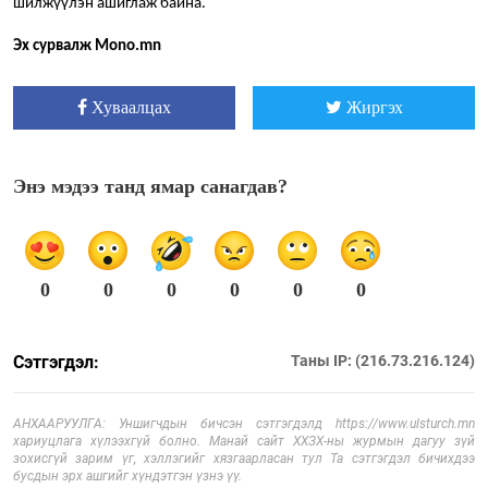
шилжүүлэн ашиглаж байна.
Эх сурвалж Mono.mn
Хуваалцах
Жиргэх
Энэ мэдээ танд ямар санагдав?
0
0
0
0
0
0
Сэтгэгдэл:
Таны IP: (216.73.216.124)
АНХААРУУЛГА: Уншигчдын бичсэн сэтгэгдэлд https://www.ulsturch.mn
хариуцлага хүлээхгүй болно. Манай сайт ХХЗХ-ны журмын дагуу зүй
зохисгүй зарим үг, хэллэгийг хязгаарласан тул Та сэтгэгдэл бичихдээ
бусдын эрх ашгийг хүндэтгэн үзнэ үү.