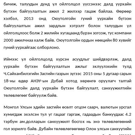
бичиж, талуудын дунд үл ойлголцол үүссэнээс далд уурхайн
бүтээн байгуулалтын ажил 2 жилээр гацаж байлаа. Өөрөөр
хэлбэл, 2013 онд Оюутолгойн гүний уурхайн бүтээн
байгуулалтын ажил зардлын хэтрэлт болон талуудын үл
ойлголцлоос болж 2 жилийн хугацаанд бүрэн зогсож, тус компани
2000 ажилчнаа халж байв. Оюутолгойн ордын нөөцийн 80 хувийг
гүний уурхайгаас олборлоно.
Иймээс үл ойлголцолд хүрсэн асуудлыг шийдвэрлэж, далд
уурхайн бүтээн байгуулалтын ажлыг эхлүүлэхийн тулд
Ч.Сайханбилэгийн Засгийн газрын зүгээс 2015 оны 5 дугаар сарын
18-ны өдөр АНЭУ-ын Дубай хотод хөрөнгө оруулагч талтай
Оюутолгойн далд уурхайн бүтээн байгуулалт, санхүүжилтийн
төлөвлөгөөг байгуулж байв.
Монгол Улсын эдийн засгийн өсөлт огцом саарч, валютын урсгал
хумигдаж эхэлсэн тул уг гацааг гаргаж, гадаадын банкуудаас 4.2
тэрбум ам.долларын санхүүжилт босгох нь энэ төлөвлөгөөний
гол зорилго байв. Дубайн төлөвлөгөөгөөр Олон улсын санхүүгийн