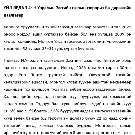
ҮЙЛ ЯВДАЛ 4: Н.Учралын Засгийн газрын сюрприз ба дараагийн
даалгавар
Хөрөнгө оруулалтын эхний гэрээнд зааснаар Монголын тал 2023
оноос ногдол ашиг хүртэхээр байсан бол энэ хугацаа 2039 он
хүртэл хойшилж, Монгол Улсын төслөөс хүртэх нийт үр өгөөжийн
төсөөлөл 53 хувиас 35–39 хувь хүртэл буурсан.
Тиймээс Н.Учралын тэргүүлсэн Засгийн газар Рио Тинтотой хоёр
шатны хэлэлцээ эхлүүлсэн. Ингээд 2026 оны 6-р сарын 30-ны
өдөр Рио Тинто групптэй хийсэн Оюутолгой төслийн
хэлэлцээрийг эцэслэн, Монгол Улсад түүхэн ашигтай нөхцөлөөр
харилцан тохиролцсон тухайгаа албан ёсоор мэдээлсэн билээ.
Хэлэлцээрийн хүрээнд зээлийн хүүг бууруулж, их хэмжээний
зардал хэмнэв. Тодруулбал, хувь нийлүүлэгчдийн зээлийн хүүг
10.5%-аас 7.9% болгон, 2.6% бууруулж чадсан. Ингэснээр зээлийн
хүүд төлөх байсан 6.2 тэрбум ам.доллар буюу 22 их наяд орчим
төгрөгийг шууд хэмнэх боломж бүрдэв. Монголын талын
ирээдүйд хүртэх өгөөж үүний дүнд 8 их наяд төгрөгөөр нэмэгдэж