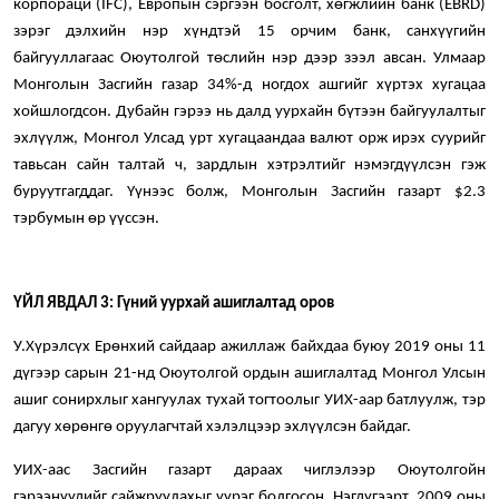
корпораци (IFC), Европын сэргээн босголт, хөгжлийн банк (EBRD)
зэрэг дэлхийн нэр хүндтэй 15 орчим банк, санхүүгийн
байгууллагаас Оюутолгой төслийн нэр дээр зээл авсан. Улмаар
Монголын Засгийн газар 34%-д ногдох ашгийг хүртэх хугацаа
хойшлогдсон. Дубайн гэрээ нь далд уурхайн бүтээн байгуулалтыг
эхлүүлж, Монгол Улсад урт хугацаандаа валют орж ирэх суурийг
тавьсан сайн талтай ч, зардлын хэтрэлтийг нэмэгдүүлсэн гэж
буруутгагддаг. Үүнээс болж, Монголын Засгийн газарт $2.3
тэрбумын өр үүссэн.
ҮЙЛ ЯВДАЛ 3: Гүний уурхай ашиглалтад оров
У.Хүрэлсүх Ерөнхий сайдаар ажиллаж байхдаа буюу 2019 оны 11
дүгээр сарын 21-нд Оюутолгой ордын ашиглалтад Монгол Улсын
ашиг сонирхлыг хангуулах тухай тогтоолыг УИХ-аар батлуулж, тэр
дагуу хөрөнгө оруулагчтай хэлэлцээр эхлүүлсэн байдаг.
УИХ-аас Засгийн газарт дараах чиглэлээр Оюутолгойн
гэрээнүүдийг сайжруулахыг үүрэг болгосон. Нэгдүгээрт, 2009 оны