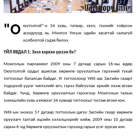
"О
юутолгой"-н 34 хувь, татвар, зээл, түүнийг тойрсон
асуудлууд нь Монгол Улсын эдийн засагтай салшгүй
холбоотой сэдэв билээ.
ҮЙЛ ЯВДАЛ 1: Зээл хэрхэн үүссэн бэ?
Монголын парламент 2009 оны 7 дугаар сарын 16-ны өдөр
Оюутолгой ордыг ашиглах хөрөнгө оруулалтын гэрээний тухай
тогтоолыг баталсан байдаг. Уг тогтоолоор УИХ-аас Засгийн газарт
тодорхой үүрэг чиглэлийг өгч, гэрээ байгуулах эрхийг нээж өгсөн
байдаг. Үүнд, Хөрөнгө оруулалтын гэрээгээр Монголын талын
эзэмшлийн хувь хэмжээг 34 хувиар тогтоохыг тусгаж өгсөн юм.
УИХ-ын энэхүү 57 дугаар тогтоолын дагуу Засгийн газар хөрөнгө
оруулагч талтай эцсийн хэлэлцээрийг хийж, 2009 оны 10 дугаар
сарын 6-нд Хөрөнгө оруулалтын гэрээнд гарын үсэг зурсан юм.