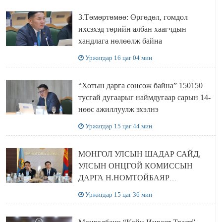
З.Төмөртөмөө: Өргөдөл, гомдол
ихсэхэд төрийн албан хаагчдын
хандлага нөлөөлж байна
Уржигдар 16 цаг 04 мин
“Хотын дарга сонсож байна” 150150
тусгай дугаарыг наймдугаар сарын 14-
нөөс ажиллуулж эхэлнэ
Уржигдар 15 цаг 44 мин
МОНГОЛ УЛСЫН ШАДАР САЙД,
УЛСЫН ОНЦГОЙ КОМИССЫН
ДАРГА Н.НОМТОЙБАЯР
ӨМНӨГОВЬ АЙМАГТ
Уржигдар 15 цаг 36 мин
АЖИЛЛАЛАА