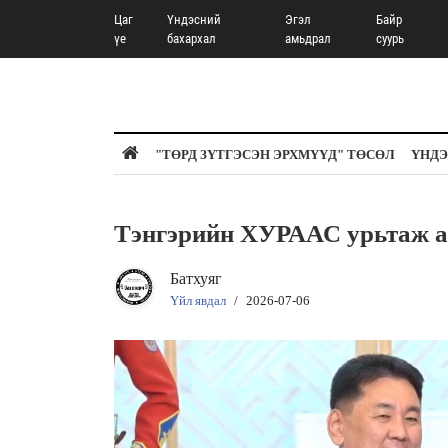
Цаг
Үндэсний
Эгэл
Байр
үе
бахархал
амьдрал
суурь
"ТӨРД ЗҮТГЭСЭН ЭРХМҮҮД" ТӨСӨЛ
ҮНДЭ
Тэнгэрийн ХУРААС урьта
Батхуяг
Үйл явдал
/
2026-07-06