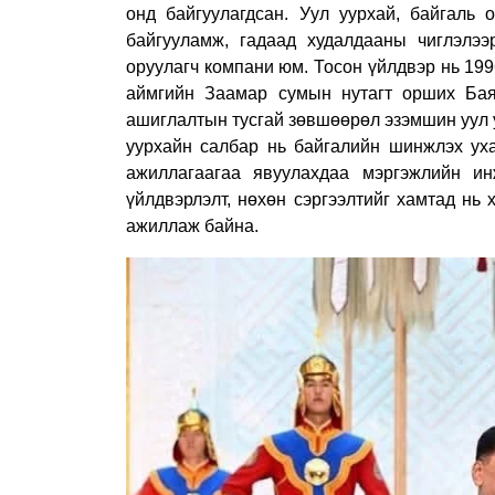
онд байгуулагдсан. Уул уурхай, байгаль 
байгууламж, гадаад худалдааны чиглэлээ
оруулагч компани юм. Тосон үйлдвэр нь 199
аймгийн Заамар сумын нутагт орших Бая
ашиглалтын тусгай зөвшөөрөл эзэмшин уул 
уурхайн салбар нь байгалийн шинжлэх уха
ажиллагаагаа явуулахдаа мэргэжлийн ин
үйлдвэрлэлт, нөхөн сэргээлтийг хамтад нь
ажиллаж байна.