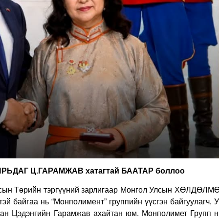
ь ЯРЬДАГ Ц.ГАРАМЖАВ хатагтай БААТАР боллоо
лсын Төрийн тэргүүний зарлигаар Монгол Улсын ХӨЛДӨЛ
тэй байгаа нь “Монполимент” группийн үүсгэн байгуулагч,
тан Цэдэнгийн Гарамжав ахайтан юм. Монполимет Групп н