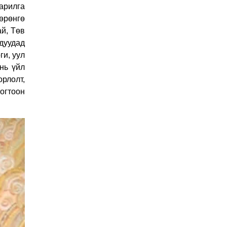
арилга
О.БАТХҮҮ: Иргэд
өрөнгө
хохироод байгаа
ай, Төв
учраас Засгийн газар
дуудад
доривтой арга хэмжээ
ги, уул
Өчигдөр 18 цаг 58 мин
авч ажиллана
нь үйл
рлолт,
Орон сууцаараа
тогтоон
хохирсон иргэдийн
асуудалд Засгийн
газар дорвитой арга
Өчигдөр 18 цаг 53 мин
хэмжээ авна
"Чөлөөлье"
санаачилгын хүрээнд
худалдаа, үйлчилгээ
эрхлэхэд шаарддаг
Өчигдөр 18 цаг 53 мин
давхардсан
бүртгэлийг хүчингүй