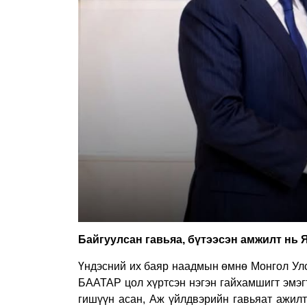
Байгуулсан гавьяа, бүтээсэн амжилт н
Үндэсний их баяр наадмын өмнө Монгол У
БААТАР цол хүртсэн нэгэн гайхамшигт эмэг
гишүүн асан, Аж үйлдвэрийн гавьяат ажил