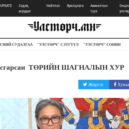
UPDATE
Сэдэв,
Нийтлэл
Ярилцлага
Амжилтын
Онцл
асуудал
түүх
улстө
СНИЙ СУДАЛГАА
"УЛСТӨРЧ" СЭТГҮҮЛ
"УЛСТӨРЧ" СОНИН
ж асгарсан ТӨРИЙН ШАГНАЛЫН ХУР
Жиргэх
Хуваа