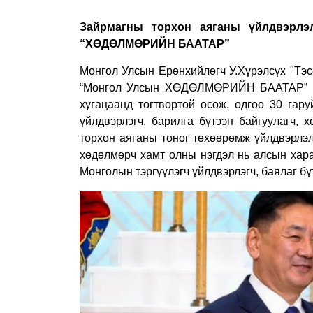
Зайрмагны торхон аяганы үйлдвэрл
“ХӨДӨЛМӨРИЙН БААТАР”
Монгол Улсын Ерөнхийлөгч У.Хүрэлсүх "Тэс
“Монгол Улсын ХӨДӨЛМӨРИЙН БААТАР” цо
хугацаанд тогтвортой өсөж, өдгөө 30 гар
үйлдвэрлэгч, барилга бүтээн байгуулагч, 
торхон аяганы тоног төхөөрөмж үйлдвэрлэл
хөдөлмөрч хамт олны нэгдэл нь алсын хара
Монголын тэргүүлэгч үйлдвэрлэгч, баялаг бү