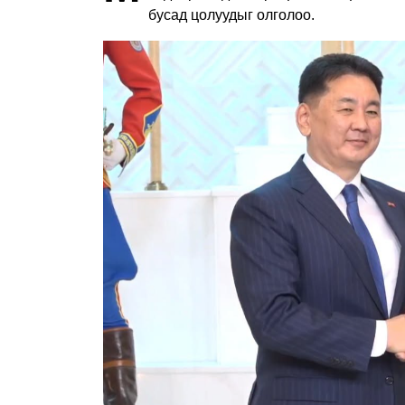
бусад цолуудыг олголоо.