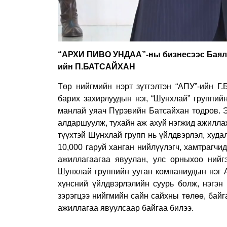
“АРХИ ПИВО УНДАА”-ны бизнесээс Баял
ийн П.БАТСАЙХАН
Төр нийгмийн нэрт зүтгэлтэн “АПУ”-ийн Г
барих захирлуудын нэг, “Шунхлай” группий
манлай уяач Пүрэвийн Батсайхан тодров. Э
алдаршуулж, тухайн аж ахуй нэгжид ажилла
түүхтэй Шунхлай групп нь үйлдвэрлэл, худа
10,000 гаруй ханган нийлүүлэгч, хамтрагчи
ажиллагаагаа явуулан, улс орныхоо нийг
Шунхлай группийн ууган компаниудын нэг 
хүнсний үйлдвэрлэлийн суурь болж, нэгэн
зэрэгцээ нийгмийн сайн сайхны төлөө, байг
ажиллагаа явуулсаар байгаа билээ.