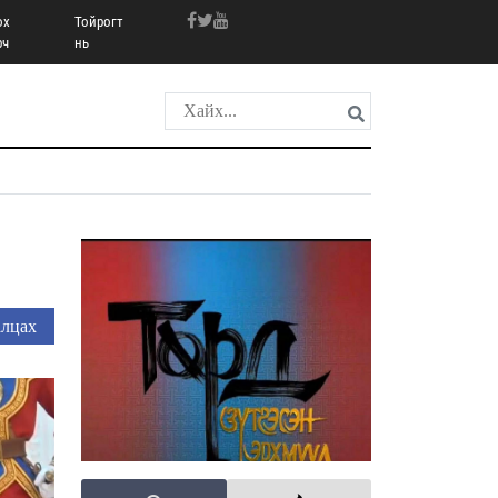
ох
Тойрогт
рч
нь
лцах