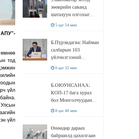
худалдаж авахаар
зөөврийн саванд
болжээ
шатахуун олгохыг
хязгаарласан бол орон
5 цаг 54 мин
нутагт ийм хориг
“АПУ”-
мөрдөгдөхгүй
Б.Пүрэвдагва: Найман
салбарын 103
 өмнөө
үйлчилгээний
ын тод
бүртгэлийг
дэмжин
6 цаг 32 мин
цуцалснаар бизнес
 жилийн
эрхлэхэд таатай
отоодын
Б.ОЮУНСАНАА:
нөхцөл бүрдэнэ
үрч үйл
КОП-17 бага хурал
байна.
бол Монголчуудын
 Улсын
байгаль дэлхийгээ
8 цаг 46 мин
аагийн
хамгаалж байгаа
сэн үйл
бодлого шийдвэрийг
Өнөөдөр дараах
ДЭЛХИЙД
байршилд цахилгаан
СУРТАЛЧИЛАХ гол