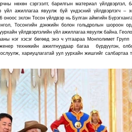
орчны нөхөн сэргээлт, барилгын материал үйлдвэрлэл, б
р үйл ажиллагаа явуулж буй үндэсний үйлдвэрлэгч – х
6 оноос эхлэн Тосон үйлдвэр нь Булган аймгийн Бүрэгханг
нгол, Тосонгийн дэнжийн болон гольдролын шороон ор
уурхайн үйлдвэрлэлийн үйл ажиллагаа явуулж байна. Геоло
аны нэг хэсэг бөгөөд энэ ч утгаараа Монполимет Групп 
женер техникийн ажилтнуудаар багаа бүрдүүлэн, олбо
 хослуулж, хариуцлагатай уул уурхайн жишгийг салбартаа 