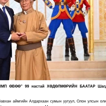
ОЛИМП ӨВӨӨ” 99 настай ХӨДӨЛМӨРИЙН БААТАР Шаг
Завхан аймгийн Алдархаан сумын уугуул, Олон улсын ол