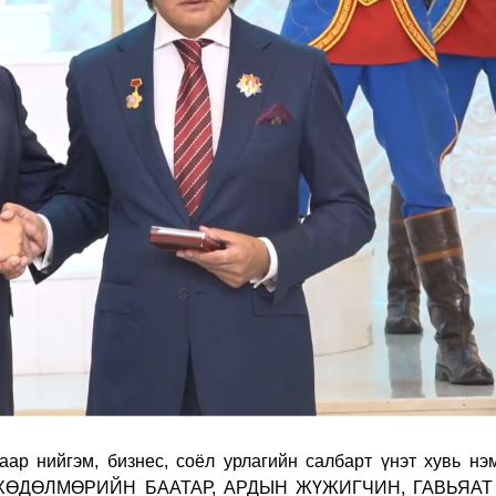
ар нийгэм, бизнес, соёл урлагийн салбарт үнэт хувь нэм
лэн ХӨДӨЛМӨРИЙН БААТАР, АРДЫН ЖҮЖИГЧИН, ГАВЬЯАТ