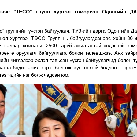
элээс “ТЕСО” групп хүртэл томорсон Одонгийн Д
о" группийн үүсгэн байгуулагч, ТУЗ-ийн дарга Одонгийн Д
л хүртлээ. ТЭСО Групп нь байгуулагдсанаас хойш 30 
уй салбар компани, 2500 гаруй ажилтантай үндэсний хэм
хөрөнгө оруулагч байгууллага болон төлөвшжээ. Анх зайр
ийн чиглэлээр эхлэл тавьсан үүсгэн байгуулагчид болон т
агаа бодит ажил хэрэг болгож, хүн төвтэй бодлогыг эрхэм
тээгчдийн нэг болж чадсан юм.