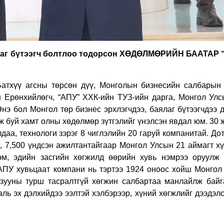
аг бүтээгч болтлоо тодорсон ХӨДӨЛМӨРИЙН БААТАР 
.Батхүү агсны төрсөн дүү, Монголын бизнесийн салбарын
н Ерөнхийлөгч, “АПУ” ХХК-ийн ТУЗ-ийн дарга, Монгол Улс
нэ бол Монгол төр бизнес эрхлэгчдээ, баялаг бүтээгчдээ 
ж буй хамт олны хөдөлмөр зүтгэлийг үнэлсэн явдал юм. 30
лдаа, технологи зэрэг 8 чиглэлийн 20 гаруй компанитай. Д
д, 7,500 үндсэн ажилтантайгаар Монгол Улсын 21 аймагт х
эм, эдийн засгийн хөгжилд өөрийн хувь нэмрээ оруулж 
АПУ хувьцаат компани нь тэртээ 1924 оноос хойш Монгол
 зууны турш тасралтгүй хөгжин салбартаа манлайлж байг
аль эх дэлхийдээ ээлтэй хэлбэрээр, хүний хөгжлийг дээдэл