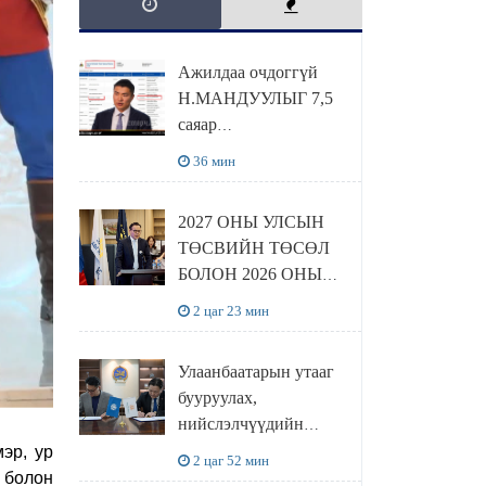
Ажилдаа очдоггүй
Н.МАНДУУЛЫГ 7,5
саяар
УРАМШУУЛЖЭЭ
36 мин
2027 ОНЫ УЛСЫН
ТӨСВИЙН ТӨСӨЛ
БОЛОН 2026 ОНЫ
ТӨСВИЙН
2 цаг 23 мин
ТОДОТГОЛЫН
ТӨСЛИЙН ОЛОН
Улаанбаатарын утааг
НИЙТИЙН
бууруулах,
ХЭЛЭЛЦҮҮЛЭГ
нийслэлчүүдийн
БОЛЛОО
эрүүл мэндийг
эр, ур
2 цаг 52 мин
хамгаалах төслийг
 болон