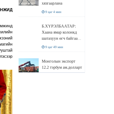
хязгаарлана
бодлого
АНЖИД
9 цаг 4 мин
амжинд
Б.ХҮРЭЛБААТАР:
жилийн
Хаана ямар колонкд
жээний
шатахуун өгч байгаа,
магийн
дараалал ямар байгааг
9 цаг 49 мин
ууштай
"BENZIN.MN”
лэсээр
сайтаас харах
Монголын экспорт
боломжтой
12.2 тэрбум ам.долларт
хүрэв
10 цаг 32 мин
БОЛОВСРОЛЫН
САЙД Л.ЭНХ-
АМГАЛАН