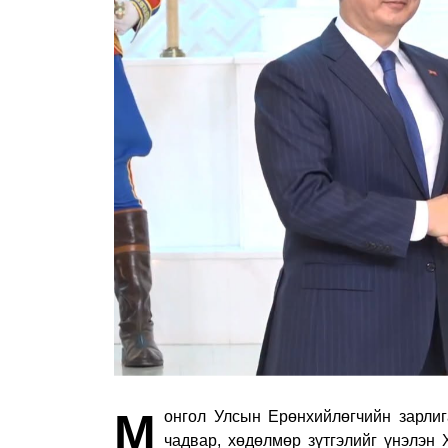
М
онгол Улсын Ерөнхийлөгчийн зарлига
чадвар, хөдөлмөр зүтгэлийг үнэ