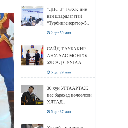
“Чингис хаан
"ДЦС-3” ТӨХК-ийн
баялгийн сан нэгдэл”
нэн шаардлагатай
ХХК-тай хамтран
“Турбингенератор-5”-
хэрэгжүүлнэ
ын шинэчлэлийн
2 цаг 59 мин
төсвийг
шийдвэрлэхээр болов
САЙД Т.АУБАКИР
АНУ-ААС МОНГОЛ
УЛСАД СУУГАА
ЭЛЧИН САЙД
5 цаг 29 мин
РИЧАРД
БУАНГАНЫГ
30 хүн УГГААРТАЖ
ХҮЛЭЭН АВЧ
нас барахад нөлөөлсөн
УУЛЗЛАА
ХЯТАД
барьцалдуулагчийг
5 цаг 37 мин
Ц.ЭРДЭНЭБАЯР
захирал дахин
Улаанбаатар хотод