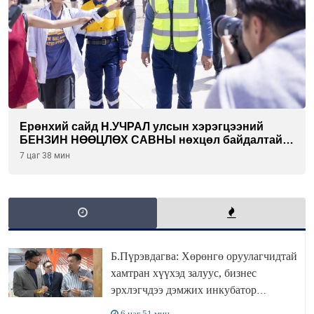
Ерөнхий сайд Н.УЧРАЛ улсын хэрэгцээний
БЕНЗИН НӨӨЦЛӨХ САВНЫ нөхцөл байдалтай
танилцлаа
7 цаг 38 мин
Б.Пүрэвдагва: Хөрөнгө оруулагчидтай
хамтран хүүхэд залуус, бизнес
эрхлэгчдээ дэмжих инкубатор
төвүүдийг хотын захын хорооллуудад
6 цаг 51 мин