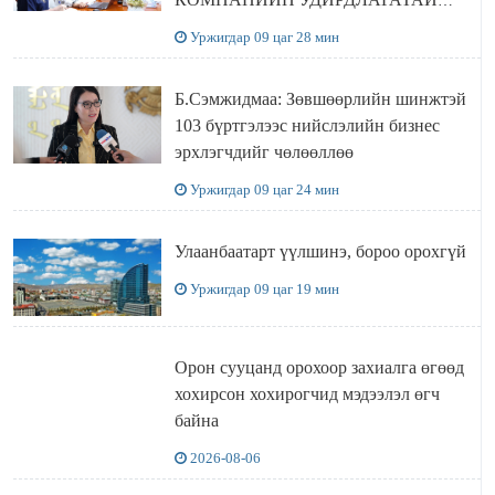
УУЛЗЛАА
Уржигдар 09 цаг 28 мин
Б.Сэмжидмаа: Зөвшөөрлийн шинжтэй
103 бүртгэлээс нийслэлийн бизнес
эрхлэгчдийг чөлөөллөө
Уржигдар 09 цаг 24 мин
Улаанбаатарт үүлшинэ, бороо орохгүй
Уржигдар 09 цаг 19 мин
Орон сууцанд орохоор захиалга өгөөд
хохирсон хохирогчид мэдээлэл өгч
байна
2026-08-06