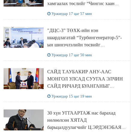
хамгаалах төслийг “Чингис хаан
баялгийн сан нэгдэл” ХХК-тай
Уржигдар 17 цаг 57 мин
хамтран хэрэгжүүлнэ
"ДЦС-3” ТӨХК-ийн нэн
шаардлагатай “Турбингенератор-5”-
ын шинэчлэлийн төсвийг
шийдвэрлэхээр болов
Уржигдар 17 цаг 50 мин
САЙД Т.АУБАКИР АНУ-ААС
МОНГОЛ УЛСАД СУУГАА ЭЛЧИН
САЙД РИЧАРД БУАНГАНЫГ
ХҮЛЭЭН АВЧ УУЛЗЛАА
Уржигдар 15 цаг 19 мин
30 хүн УГГААРТАЖ нас барахад
нөлөөлсөн ХЯТАД
барьцалдуулагчийг Ц.ЭРДЭНЭБАЯР