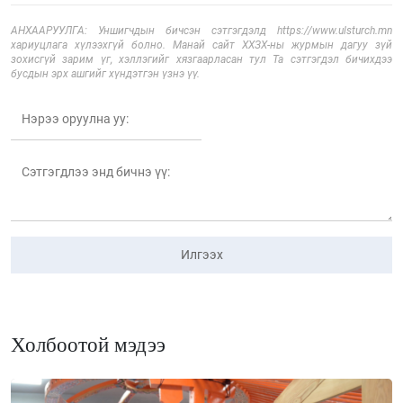
АНХААРУУЛГА: Уншигчдын бичсэн сэтгэгдэлд https://www.ulsturch.mn
хариуцлага хүлээхгүй болно. Манай сайт ХХЗХ-ны журмын дагуу зүй
зохисгүй зарим үг, хэллэгийг хязгаарласан тул Та сэтгэгдэл бичихдээ
бусдын эрх ашгийг хүндэтгэн үзнэ үү.
Илгээх
Холбоотой мэдээ