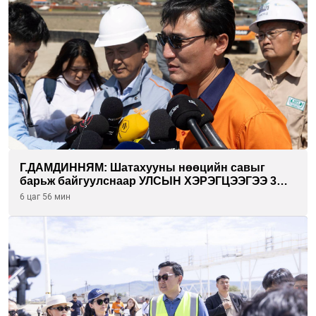
Г.ДАМДИННЯМ: Шатахууны нөөцийн савыг
барьж байгуулснаар УЛСЫН ХЭРЭГЦЭЭГЭЭ 3
САРААР НӨӨЦЛӨДӨГ болно
6 цаг 56 мин