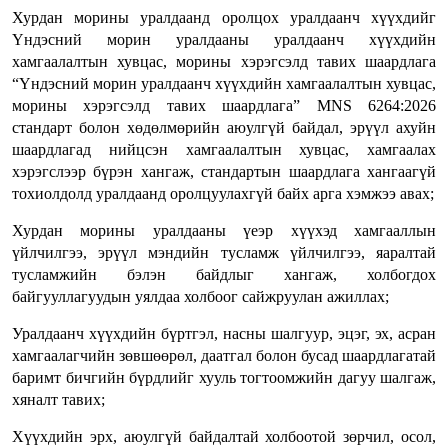
Хурдан морины уралдаанд оролцох уралдаанч хүүхдийг
Үндэсний морин уралдааны уралдаанч хүүхдийн
хамгаалалтын хувцас, морины хэрэгсэлд тавих шаардлага
“Үндэсний морин уралдаанч хүүхдийн хамгаалалтын хувцас,
морины хэрэгсэлд тавих шаардлага” MNS 6264:2026
стандарт болон хөдөлмөрийн аюулгүй байдал, эрүүл ахуйн
шаардлагад нийцсэн хамгаалалтын хувцас, хамгаалах
хэрэгслээр бүрэн хангаж, стандартын шаардлага хангаагүй
тохиолдолд уралдаанд оролцуулахгүй байх арга хэмжээ авах;
Хурдан морины уралдааны үеэр хүүхэд хамгааллын
үйлчилгээ, эрүүл мэндийн тусламж үйлчилгээ, яаралтай
тусламжийн бэлэн байдлыг хангаж, холбогдох
байгууллагуудын уялдаа холбоог сайжруулан ажиллах;
Уралдаанч хүүхдийн бүртгэл, насны шалгуур, эцэг, эх, асран
хамгаалагчийн зөвшөөрөл, даатгал болон бусад шаардлагатай
баримт бичгийн бүрдлийг хууль тогтоомжийн дагуу шалгаж,
хяналт тавих;
Хүүхдийн эрх, аюулгүй байдалтай холбоотой зөрчил, осол,