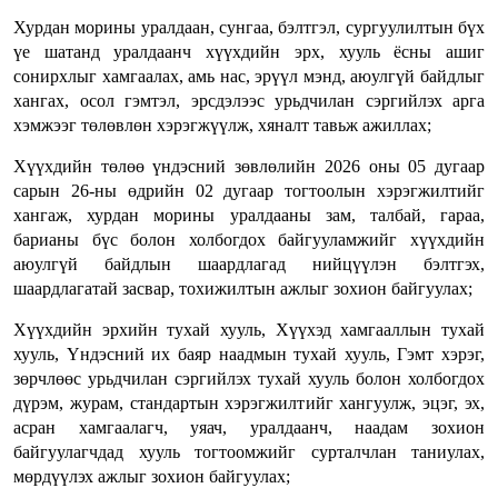
Хурдан морины уралдаан, сунгаа, бэлтгэл, сургуулилтын бүх
үе шатанд уралдаанч хүүхдийн эрх, хууль ёсны ашиг
сонирхлыг хамгаалах, амь нас, эрүүл мэнд, аюулгүй байдлыг
хангах, осол гэмтэл, эрсдэлээс урьдчилан сэргийлэх арга
хэмжээг төлөвлөн хэрэгжүүлж, хяналт тавьж ажиллах;
Хүүхдийн төлөө үндэсний зөвлөлийн 2026 оны 05 дугаар
сарын 26-ны өдрийн 02 дугаар тогтоолын хэрэгжилтийг
хангаж, хурдан морины уралдааны зам, талбай, гараа,
барианы бүс болон холбогдох байгууламжийг хүүхдийн
аюулгүй байдлын шаардлагад нийцүүлэн бэлтгэх,
шаардлагатай засвар, тохижилтын ажлыг зохион байгуулах;
Хүүхдийн эрхийн тухай хууль, Хүүхэд хамгааллын тухай
хууль, Үндэсний их баяр наадмын тухай хууль, Гэмт хэрэг,
зөрчлөөс урьдчилан сэргийлэх тухай хууль болон холбогдох
дүрэм, журам, стандартын хэрэгжилтийг хангуулж, эцэг, эх,
асран хамгаалагч, уяач, уралдаанч, наадам зохион
байгуулагчдад хууль тогтоомжийг сурталчлан таниулах,
мөрдүүлэх ажлыг зохион байгуулах;