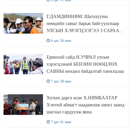
байгуулна
Г.ДАМДИННЯМ: Шатахууны
нөөцийн савыг барьж байгуулснаар
УЛСЫН ХЭРЭГЦЭЭГЭЭ 3 САРААР
НӨӨЦЛӨДӨГ болно
6 цаг 56 мин
Ерөнхий сайд Н.УЧРАЛ улсын
хэрэгцээний БЕНЗИН НӨӨЦЛӨХ
САВНЫ нөхцөл байдалтай танилцлаа
7 цаг 38 мин
Хотын дарга асан Х.НЯМБААТАР
Хэнтий аймагт наадамлаж шинэ заанд
шагнал гардуулж явна
7 цаг 41 мин