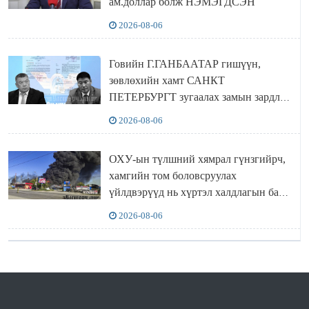
ам.доллар болж НЭМЭГДСЭН
2026-08-06
Говийн Г.ГАНБААТАР гишүүн,
зөвлөхийн хамт САНКТ
ПЕТЕРБУРГТ зугаалах замын зардлаа
“ИНҮТ” ТӨХХК даажээ
2026-08-06
ОХУ-ын түлшний хямрал гүнзгийрч,
хамгийн том боловсруулах
үйлдвэрүүд нь хүртэл халдлагын бай
болов
2026-08-06