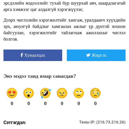
эрсдэлийн мэдээллийг тухай бүр шуурхай авч, шаардлагатай
арга хэмжээг цаг алдалгүй хэрэгжүүлэх;
Дээрх чиглэлийн хэрэгжилтийг хангаж, уралдаанч хүүхдийн
эрх, аюулгүй байдлыг хамгаалах ажлыг үр дүнтэй зохион
байгуулан, хэрэгжилтийг тайлагнаж ажиллахыг чиглэл
болгов.
Хуваалцах
Жиргэх
Энэ мэдээ танд ямар санагдав?
0
0
0
0
0
0
Сэтгэгдэл:
Таны IP: (216.73.216.26)