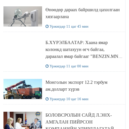
Өнөөдөр дараах байршилд цахилгаан
хязгаарлана
Уржигдар 11 цаг 45 мин
Б.ХҮРЭЛБААТАР: Хаана ямар
колонкд шатахуун өгч байгаа,
дараалал ямар байгааг "BENZIN.MN”
сайтаас харах боломжтой
Уржигдар 11 цаг 00 мин
Монголын экспорт 12.2 тэрбум
ам.долларт хүрэв
Уржигдар 10 цаг 16 мин
БОЛОВСРОЛЫН САЙД Л.ЭНХ-
АМГАЛАН ПИЙРСОН
КОМПАНИЙН УДИРДЛАГАТАЙ