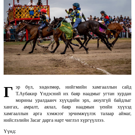
Г
эр бүл, хөдөлмөр, нийгмийн хамгааллын сайд
Т.Аубакир Үндэсний их баяр наадмыг угтан хурдан
морины уралдаанч хүүхдийн эрх, аюулгүй байдлыг
хангах, амралт, аялал, баяр наадмын үеийн хүүхэд
хамгааллын арга хэмжээг эрчимжүүлэх талаар аймаг,
нийслэлийн Засаг дарга нарт чиглэл хүргүүллээ.
Үүнд: