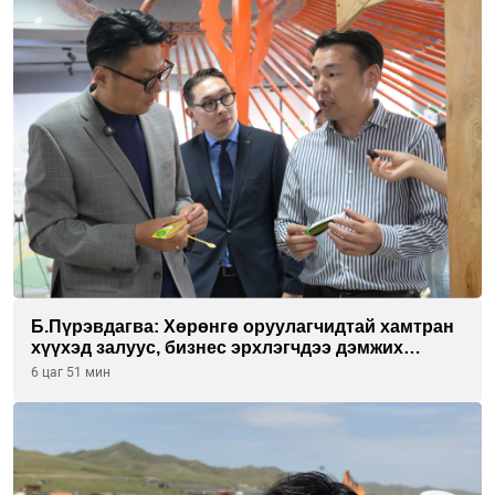
Б.Пүрэвдагва: Хөрөнгө оруулагчидтай хамтран
хүүхэд залуус, бизнес эрхлэгчдээ дэмжих
инкубатор төвүүдийг хотын захын
6 цаг 51 мин
хорооллуудад байгуулна