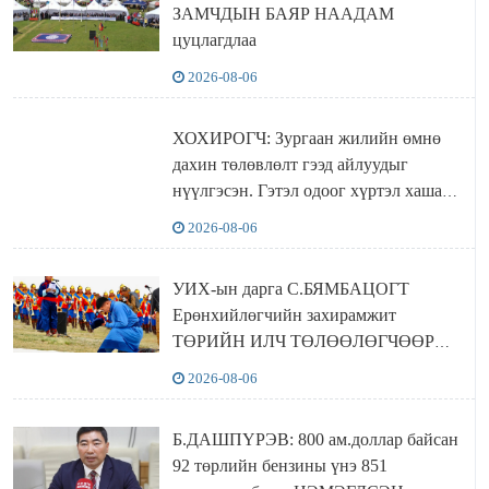
ЗАМЧДЫН БАЯР НААДАМ
цуцлагдлаа
2026-08-06
ХОХИРОГЧ: Зургаан жилийн өмнө
дахин төлөвлөлт гээд айлуудыг
нүүлгэсэн. Гэтэл одоог хүртэл хашаа
байшин ч байхгүй, орон сууц ч
2026-08-06
байхгүй хаана амьдрахаа мэдэхгүй явж
байна
УИХ-ын дарга С.БЯМБАЦОГТ
Ерөнхийлөгчийн захирамжит
ТӨРИЙН ИЛЧ ТӨЛӨӨЛӨГЧӨӨР
Сутай хайрханы тахилгад оролцжээ
2026-08-06
Б.ДАШПҮРЭВ: 800 ам.доллар байсан
92 төрлийн бензины үнэ 851