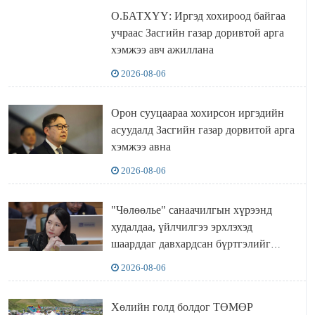
О.БАТХҮҮ: Иргэд хохироод байгаа
учраас Засгийн газар доривтой арга
хэмжээ авч ажиллана
2026-08-06
Орон сууцаараа хохирсон иргэдийн
асуудалд Засгийн газар дорвитой арга
хэмжээ авна
2026-08-06
"Чөлөөлье" санаачилгын хүрээнд
худалдаа, үйлчилгээ эрхлэхэд
шаарддаг давхардсан бүртгэлийг
хүчингүй болгох тогтоолын төслийг
2026-08-06
баталлаа
Хөлийн голд болдог ТӨМӨР