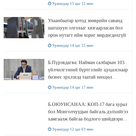
захирал дахин худалдаж авахаар
Уржигдар 15 цаг 12 мин
болжээ
Улаанбаатар хотод зөөврийн саванд
шатахуун олгохыг хязгаарласан бол
орон нутагт ийм хориг мөрдөгдөхгүй
Уржигдар 14 цаг 55 мин
Б.Пүрэвдагва: Найман салбарын 103
үйлчилгээний бүртгэлийг цуцалснаар
бизнес эрхлэхэд таатай нөхцөл
бүрдэнэ
Уржигдар 14 цаг 17 мин
Б.ОЮУНСАНАА: КОП-17 бага хурал
бол Монголчуудын байгаль дэлхийгээ
хамгаалж байгаа бодлого шийдвэрийг
ДЭЛХИЙД СУРТАЛЧИЛАХ гол
Уржигдар 12 цаг 03 мин
бодлого