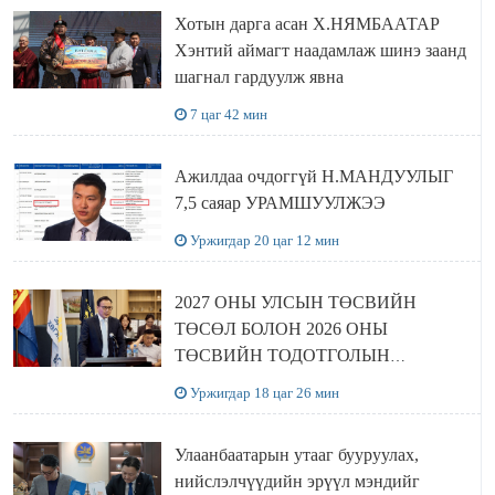
Хотын дарга асан Х.НЯМБААТАР
Хэнтий аймагт наадамлаж шинэ заанд
шагнал гардуулж явна
7 цаг 42 мин
Ажилдаа очдоггүй Н.МАНДУУЛЫГ
7,5 саяар УРАМШУУЛЖЭЭ
Уржигдар 20 цаг 12 мин
2027 ОНЫ УЛСЫН ТӨСВИЙН
ТӨСӨЛ БОЛОН 2026 ОНЫ
ТӨСВИЙН ТОДОТГОЛЫН
ТӨСЛИЙН ОЛОН НИЙТИЙН
Уржигдар 18 цаг 26 мин
ХЭЛЭЛЦҮҮЛЭГ БОЛЛОО
Улаанбаатарын утааг бууруулах,
нийслэлчүүдийн эрүүл мэндийг