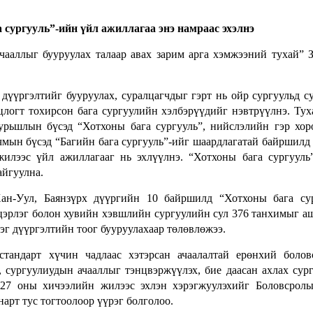
а сургууль”-ийн үйл ажиллагаа энэ намраас эхэлнэ
ааллыг бууруулах талаар авах зарим арга хэмжээний тухай” 
дүүргэлтийг бууруулах, суралцагчдыг гэрт нь ойр сургуульд с
огт тохирсон бага сургуулийн хэлбэрүүдийг нэвтрүүлнэ. Тух
урьшлын бүсэд “Хотхоны бага сургууль”, нийслэлийн гэр хо
рчмын бүсэд “Багийн бага сургууль”-ийг шаардлагатай байршилд 
илээс үйл ажиллагааг нь эхлүүлнэ. “Хотхоны бага сургууль”
айгуулна.
Хан-Уул, Баянзүрх дүүргийн 10 байршилд “Хотхоны бага су
эцэрлэг болон хувийн хэвшлийн сургуулийн сул 376 танхимыг а
лэг дүүргэлтийн тоог бууруулахаар төлөвлөжээ.
тандарт хүчин чадлаас хэтэрсан ачаалалтай ерөнхий болов
 сургуулиудын ачааллыг тэнцвэржүүлэх, бие даасан ахлах сур
027 оны хичээлийн жилээс эхлэн хэрэгжуулэхийг Боловсрол
нарт тус тогтоолоор үүрэг болголоо.