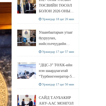
ТӨСВИЙН ТӨСӨЛ
БОЛОН 2026 ОНЫ
ТӨСВИЙН
Уржигдар 18 цаг 26 мин
ТОДОТГОЛЫН
ТӨСЛИЙН ОЛОН
Улаанбаатарын утааг
НИЙТИЙН
бууруулах,
ХЭЛЭЛЦҮҮЛЭГ
нийслэлчүүдийн
БОЛЛОО
эрүүл мэндийг
Уржигдар 17 цаг 57 мин
хамгаалах төслийг
“Чингис хаан
"ДЦС-3” ТӨХК-ийн
баялгийн сан нэгдэл”
нэн шаардлагатай
ХХК-тай хамтран
“Турбингенератор-5”-
хэрэгжүүлнэ
ын шинэчлэлийн
Уржигдар 17 цаг 50 мин
төсвийг
шийдвэрлэхээр болов
САЙД Т.АУБАКИР
АНУ-ААС МОНГОЛ