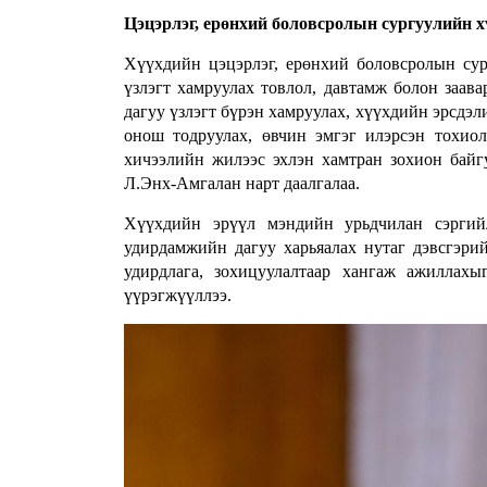
Цэцэрлэг, ерөнхий боловсролын сургуулийн хү
Хүүхдийн цэцэрлэг, ерөнхий боловсролын сур
үзлэгт хамруулах товлол, давтамж болон заав
дагуу үзлэгт бүрэн хамруулах, хүүхдийн эрсдэл
онош тодруулах, өвчин эмгэг илэрсэн тохиол
хичээлийн жилээс эхлэн хамтран зохион бай
Л.Энх-Амгалан нарт даалгалаа.
Хүүхдийн эрүүл мэндийн урьдчилан сэргийл
удирдамжийн дагуу харьяалах нутаг дэвсгэри
удирдлага, зохицуулалтаар хангаж ажиллахы
үүрэгжүүллээ.