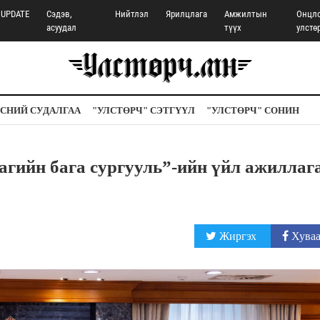
UPDATE
Сэдэв,
Нийтлэл
Ярилцлага
Амжилтын
Онцл
асуудал
түүх
улстө
СНИЙ СУДАЛГАА
"УЛСТӨРЧ" СЭТГҮҮЛ
"УЛСТӨРЧ" СОНИН
агийн бага сургууль”-ийн үйл ажиллаг
Жиргэх
Хуваа