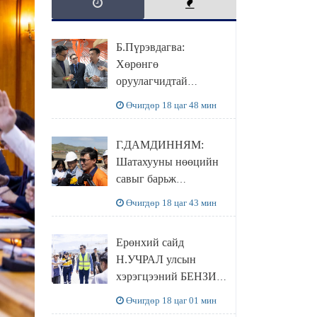
Б.Пүрэвдагва:
Хөрөнгө
оруулагчидтай
хамтран хүүхэд залуус,
Өчигдөр 18 цаг 48 мин
бизнес эрхлэгчдээ
дэмжих инкубатор
Г.ДАМДИННЯМ:
төвүүдийг хотын
Шатахууны нөөцийн
захын хорооллуудад
савыг барьж
байгуулна
байгуулснаар УЛСЫН
Өчигдөр 18 цаг 43 мин
ХЭРЭГЦЭЭГЭЭ 3
САРААР
Ерөнхий сайд
НӨӨЦЛӨДӨГ болно
Н.УЧРАЛ улсын
хэрэгцээний БЕНЗИН
НӨӨЦЛӨХ САВНЫ
Өчигдөр 18 цаг 01 мин
нөхцөл байдалтай