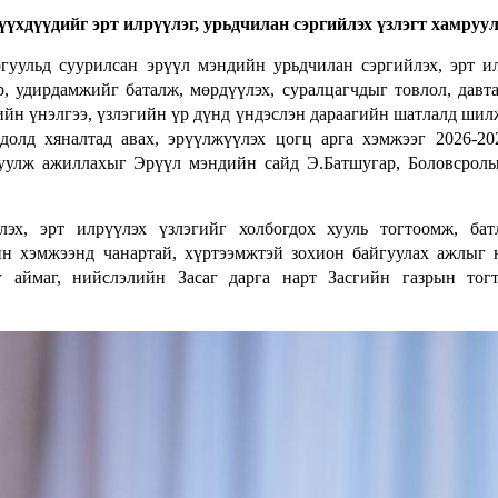
үхдүүдийг эрт илрүүлэг, урьдчилан сэргийлэх үзлэгт хамруу
гуульд суурилсан эрүүл мэндийн урьдчилан сэргийлэх, эрт и
ар, удирдамжийг баталж, мөрдүүлэх, суралцагчдыг товлол, дав
ийн үнэлгээ, үзлэгийн үр дүнд үндэслэн дараагийн шатлалд шил
долд хяналтад авах, эрүүлжүүлэх цогц арга хэмжээг 2026-2
гуулж ажиллахыг Эрүүл мэндийн сайд Э.Батшугар, Боловсрол
эх, эрт илрүүлэх үзлэгийг холбогдох хууль тогтоомж, бат
йн хэмжээнд чанартай, хүртээмжтэй зохион байгуулах ажлыг 
г аймаг, нийслэлийн Засаг дарга нарт Засгийн газрын тог