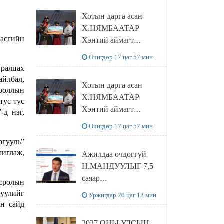
танилцлаа
Хотын дарга асан
Х.НЯМБААТАР
Засгийн
Хэнтий аймагт
наадамлаж шинэ заанд
Өчигдөр 17 цаг 57 мин
шагнал гардуулж явна
уралцах
айлбал,
Хотын дарга асан
рооллын
Х.НЯМБААТАР
тус тус
Хэнтий аймагт
-д нэг,
наадамлаж шинэ заанд
Өчигдөр 17 цаг 57 мин
шагнал гардуулж явна
ргууль”
шиглаж,
Ажилдаа очдоггүй
Н.МАНДУУЛЫГ 7,5
саяар
сролын
УРАМШУУЛЖЭЭ
гуулийг
Уржигдар 20 цаг 12 мин
ын сайд
2027 ОНЫ УЛСЫН