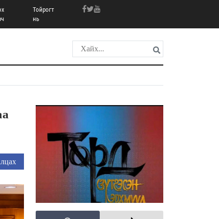
ох
Тойрогт
рч
нь
аа
лцах