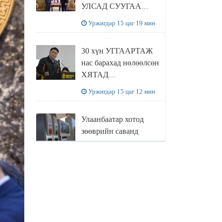
УЛСАД СУУГАА
ЭЛЧИН САЙД
Уржигдар 15 цаг 19 мин
РИЧАРД
БУАНГАНЫГ
30 хүн УГГААРТАЖ
ХҮЛЭЭН АВЧ
нас барахад нөлөөлсөн
УУЛЗЛАА
ХЯТАД
барьцалдуулагчийг
Уржигдар 15 цаг 12 мин
Ц.ЭРДЭНЭБАЯР
захирал дахин
Улаанбаатар хотод
худалдаж авахаар
зөөврийн саванд
болжээ
шатахуун олгохыг
хязгаарласан бол орон
Уржигдар 14 цаг 55 мин
нутагт ийм хориг
мөрдөгдөхгүй
Б.Пүрэвдагва: Найман
салбарын 103
үйлчилгээний