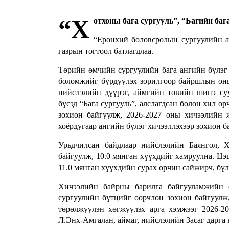
“Х
отхоны бага сургууль”, “Багийн баг
“Ерөнхий боловсролын сургуулийн ач
газрын тогтоол батлагдлаа.
Төрийн өмчийн сургуулийн бага ангийн бүлэг 
боломжийг бүрдүүлэх зорилгоор байршлын онцл
нийслэлийн дүүрэг, аймгийн төвийн шинэ су
бүсэд “Бага сургууль”, алслагдсан болон хил о
зохион байгуулж, 2026-2027 оны хичээлийн ж
хоёрдугаар ангийн бүлэг хичээллэхээр зохион б
Урьдчилсан байдлаар нийслэлийн Баянгол, 
байгуулж, 10.0 мянган хүүхдийг хамруулна. Ц
11.0 мянган хүүхдийн сурах орчин сайжирч, бү
Хичээлийн байрны барилга байгууламжийн с
сургуулийн бүтцийг өөрчлөн зохион байгуулж,
төрөлжүүлэн хөгжүүлэх арга хэмжээг 2026-2
Л.Энх-Амгалан, аймаг, нийслэлийн Засаг дарга 