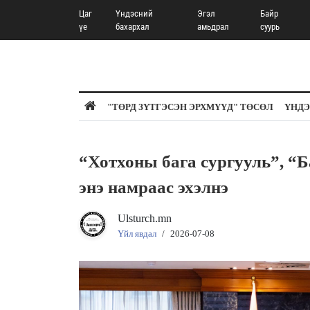
Цаг
Үндэсний
Эгэл
Байр
үе
бахархал
амьдрал
суурь
"ТӨРД ЗҮТГЭСЭН ЭРХМҮҮД" ТӨСӨЛ
ҮНДЭ
“Хотхоны бага сургууль”, “Б
энэ намраас эхэлнэ
Ulsturch.mn
Үйл явдал
/
2026-07-08