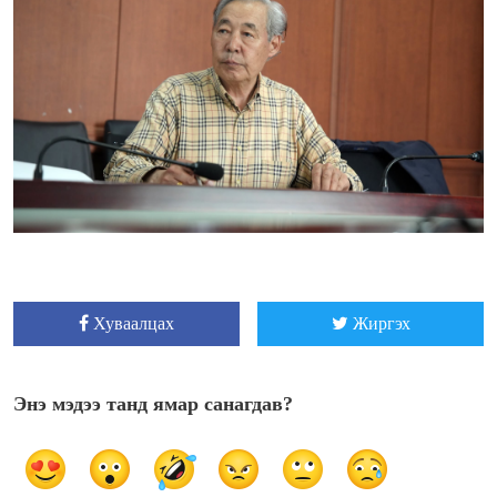
Хуваалцах
Жиргэх
Энэ мэдээ танд ямар санагдав?