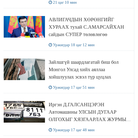
21 цаг 10 мин
ЗОЧИЛЛОО
АВЛИГАЧДЫН ХӨРӨНГИЙГ
ХУРААХ тухай С.АМАРСАЙХАН
сайдын СУПЕР төлөвлөгөө
Уржигдар 18 цаг 12 мин
Зайлшгүй шаардлагатай биш бол
Монгол Улсад хийх аяллаа
хойшлуулах эсвэл түр цуцлах
Уржигдар 17 цаг 51 мин
Иргэн Д.ГАЛСАНЦЭРЭН
Автомашины УЛСЫН ДУГААР
ОЛГОХЫГ ХЯЗГААРЛАХ ЖУРМЫГ
ЦУЦЛУУЛАХ санал гаргажээ
Уржигдар 17 цаг 48 мин