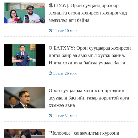
🔴ШУУД: Орон сууцанд орохоор
захиалга өгөөд хохирсон хохирогчид
мэдээлэл өгч байна
11 цаг 20 мин
О.БАТХҮҮ: Орон сууцаараа хохирсон
иргэд байр аа авахыг л хүсэж байна.
Иргэд хохироод байгаа учраас Засгийн
газар доривтой арга хэмжээ авч
11 цаг 26 мин
ажиллана
Орон сууцаараа хохирсон иргэдийн
асуудалд Засгийн газар дорвитой арга
хэмжээ авна
11 цаг 31 мин
"Чөлөөлье" санаачилгын хүрээнд