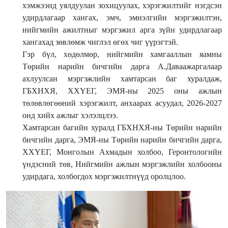
хэмжээнд уялдуулан зохицуулах, хэрэгжилтийг нэгдсэн
удирдлагаар хангах, эмч, эмнэлгийн мэргэжилтэн,
нийгмийн ажилтныг мэргэжил арга зүйн удирдлагаар
хангахад зөвлөмж чиглэл өгөх чиг үүрэгтэй.
Гэр бүл, хөдөлмөр, нийгмийн хамгааллын яамны
Төрийн нарийн бичгийн дарга А.Даваажаргалаар
ахлуулсан мэргэжлийн хамтарсан баг хуралдаж,
ГБХНХЯ, ХХҮЕГ, ЭМЯ-ны 2025 оны ажлын
төлөвлөгөөний хэрэгжилт, анхаарах асуудал, 2026-2027
онд хийх ажлыг хэлэлцлээ.
Хамтарсан багийн хуралд ГБХНХЯ-ны Төрийн нарийн
бичгийн дарга, ЭМЯ-ны Төрийн нарийн бичгийн дарга,
ХХҮЕГ, Монголын Ахмадын холбоо, Геронтологийн
үндэсний төв, Нийгмийн ажлын мэргэжлийн холбооны
удирдага, холбогдох мэргэжилтнүүд оролцлоо.