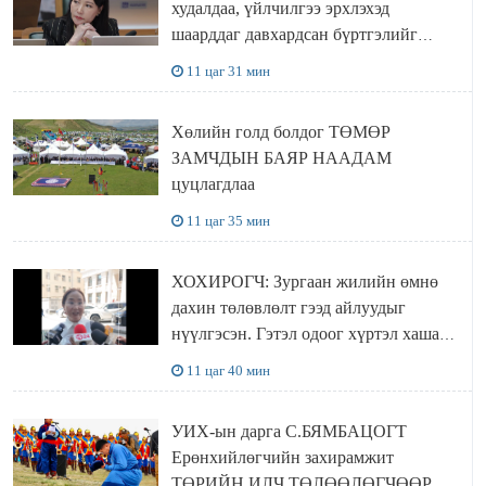
худалдаа, үйлчилгээ эрхлэхэд
шаарддаг давхардсан бүртгэлийг
хүчингүй болгох тогтоолын төслийг
11 цаг 31 мин
баталлаа
Хөлийн голд болдог ТӨМӨР
ЗАМЧДЫН БАЯР НААДАМ
цуцлагдлаа
11 цаг 35 мин
ХОХИРОГЧ: Зургаан жилийн өмнө
дахин төлөвлөлт гээд айлуудыг
нүүлгэсэн. Гэтэл одоог хүртэл хашаа
байшин ч байхгүй, орон сууц ч
11 цаг 40 мин
байхгүй хаана амьдрахаа мэдэхгүй явж
байна
УИХ-ын дарга С.БЯМБАЦОГТ
Ерөнхийлөгчийн захирамжит
ТӨРИЙН ИЛЧ ТӨЛӨӨЛӨГЧӨӨР