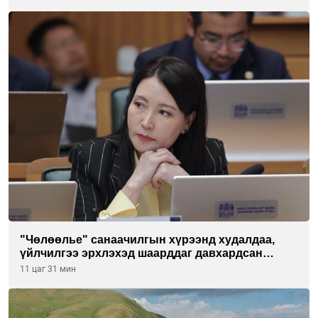
"Чөлөөлье" санаачилгын хүрээнд худалдаа,
үйлчилгээ эрхлэхэд шаарддаг давхардсан
бүртгэлийг хүчингүй болгох тогтоолын төслийг
11 цаг 31 мин
баталлаа