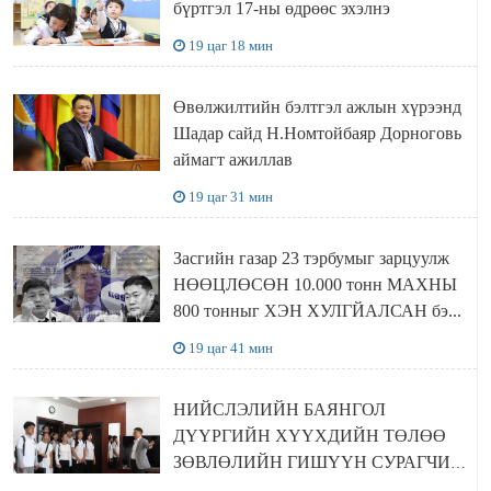
бүртгэл 17-ны өдрөөс эхэлнэ
19 цаг 18 мин
Өвөлжилтийн бэлтгэл ажлын хүрээнд
Шадар сайд Н.Номтойбаяр Дорноговь
аймагт ажиллав
19 цаг 31 мин
Засгийн газар 23 тэрбумыг зарцуулж
НӨӨЦЛӨСӨН 10.000 тонн МАХНЫ
800 тонныг ХЭН ХУЛГЙАЛСАН бэ...
19 цаг 41 мин
НИЙСЛЭЛИЙН БАЯНГОЛ
ДҮҮРГИЙН ХҮҮХДИЙН ТӨЛӨӨ
ЗӨВЛӨЛИЙН ГИШҮҮН СУРАГЧИД
БОЛОВСРОЛЫН ЯАМАНД