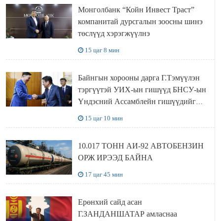
Монголбанк “Койн Инвест Траст”
компанитай дурсгалын зоосны шинэ
төслүүд хэрэгжүүлнэ
15 цаг 8 мин
Байнгын хорооны дарга Г.Тэмүүлэн
тэргүүтэй УИХ-ын гишүүд БНСУ-ын
Үндэсний Ассамблейн гишүүдийг
хүлээн авч уулзав
15 цаг 10 мин
10.017 ТОНН АИ-92 АВТОБЕНЗИН
ОРЖ ИРЭЭД БАЙНА
17 цаг 45 мин
Ерөнхий сайд асан
Г.ЗАНДАНШАТАР амласнаа