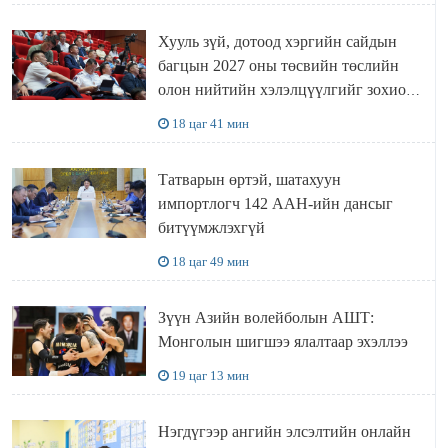
Хууль зүй, дотоод хэргийн сайдын
багцын 2027 оны төсвийн төслийн
олон нийтийн хэлэлцүүлгийг зохион
байгууллаа
18 цаг 41 мин
Татварын өртэй, шатахуун
импортлогч 142 ААН-ийн дансыг
битүүмжлэхгүй
18 цаг 49 мин
Зүүн Азийн волейболын АШТ:
Монголын шигшээ ялалтаар эхэллээ
19 цаг 13 мин
Нэгдүгээр ангийн элсэлтийн онлайн