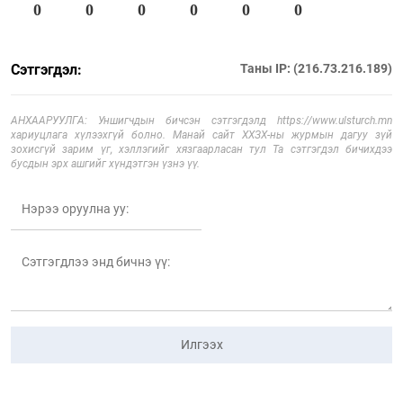
0
0
0
0
0
0
Сэтгэгдэл:
Таны IP: (216.73.216.189)
АНХААРУУЛГА: Уншигчдын бичсэн сэтгэгдэлд https://www.ulsturch.mn
хариуцлага хүлээхгүй болно. Манай сайт ХХЗХ-ны журмын дагуу зүй
зохисгүй зарим үг, хэллэгийг хязгаарласан тул Та сэтгэгдэл бичихдээ
бусдын эрх ашгийг хүндэтгэн үзнэ үү.
Илгээх