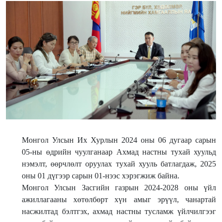
Монгол Улсын Их Хурлын 2024 оны 06 дугаар сарын
05-ны өдрийн чуулганаар Ахмад настны тухай хуульд
нэмэлт, өөрчлөлт оруулах тухай хууль батлагдаж, 2025
оны 01 дүгээр сарын 01-нээс хэрэгжиж байна.
Монгол Улсын Засгийн газрын 2024-2028 оны үйл
ажиллагааны хөтөлбөрт хүн амыг эрүүл, чанартай
насжилтад бэлтгэх, ахмад настны тусламж үйлчилгээг