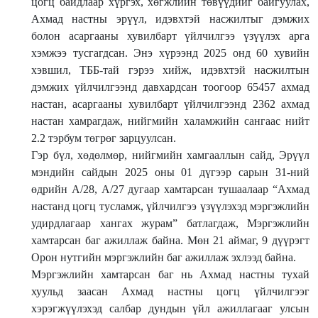
цогц байдлаар хүргэх, хөгжлийн төвүүдийг байгуулах,
Ахмад настны эрүүл, идэвхтэй насжилтыг дэмжих
болон асаргааны хувилбарт үйлчилгээ үзүүлэх арга
хэмжээ тусгагдсан. Энэ хүрээнд 2025 онд 60 хувийн
хэвшил, ТББ-тай гэрээ хийж, идэвхтэй насжилтын
дэмжих үйлчилгээнд давхардсан тоогоор 65457 ахмад
настан, асаргааны хувилбарт үйлчилгээнд 2362 ахмад
настан хамрагдаж, нийгмийн халамжийн сангаас нийт
2.2 тэрбум төгрөг зарцуулсан.
Гэр бүл, хөдөлмөр, нийгмийн хамгааллын сайд, Эрүүл
мэндийн сайдын 2025 оны 01 дүгээр сарын 31-ний
өдрийн А/28, А/27 дугаар хамтарсан тушаалаар “Ахмад
настанд цогц тусламж, үйлчилгээ үзүүлэхэд мэргэжлийн
удирдлагаар хангах журам” батлагдаж, Мэргэжлийн
хамтарсан баг ажиллаж байна. Мөн 21 аймаг, 9 дүүрэгт
Орон нутгийн мэргэжлийн баг ажиллаж эхлээд байна.
Мэргэжлийн хамтарсан баг нь Ахмад настны тухай
хуульд заасан Ахмад настны цогц үйлчилгээг
хэрэгжүүлэхэд салбар дундын үйл ажиллагааг улсын