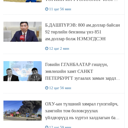
Сутай хайрханы тахилгад оролцжээ
11 цаг 56 мин
Б.ДАШПҮРЭВ: 800 ам.доллар байсан
92 төрлийн бензины үнэ 851
ам.доллар болж НЭМЭГДСЭН
12 цаг 2 мин
Говийн Г.ГАНБААТАР гишүүн,
зөвлөхийн хамт САНКТ
ПЕТЕРБУРГТ зугаалах замын зардлаа
“ИНҮТ” ТӨХХК даажээ
12 цаг 56 мин
ОХУ-ын түлшний хямрал гүнзгийрч,
хамгийн том боловсруулах
үйлдвэрүүд нь хүртэл халдлагын бай
болов
12 цаг 59 мин