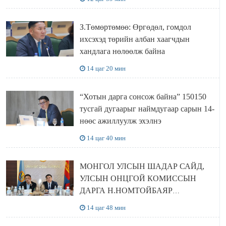
З.Төмөртөмөө: Өргөдөл, гомдол
ихсэхэд төрийн албан хаагчдын
хандлага нөлөөлж байна
14 цаг 20 мин
“Хотын дарга сонсож байна” 150150
тусгай дугаарыг наймдугаар сарын 14-
нөөс ажиллуулж эхэлнэ
14 цаг 40 мин
МОНГОЛ УЛСЫН ШАДАР САЙД,
УЛСЫН ОНЦГОЙ КОМИССЫН
ДАРГА Н.НОМТОЙБАЯР
ӨМНӨГОВЬ АЙМАГТ
14 цаг 48 мин
АЖИЛЛАЛАА