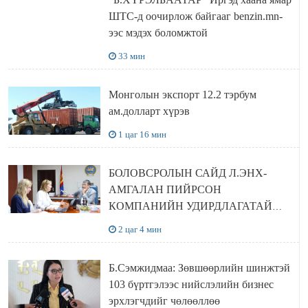
ШТС-д оочирлож байгааг benzin.mn-
ээс мэдэх боломжтой
33 мин
Монголын экспорт 12.2 тэрбум
ам.долларт хүрэв
1 цаг 16 мин
БОЛОВСРОЛЫН САЙД Л.ЭНХ-
АМГАЛАН ПИЙРСОН
КОМПАНИЙН УДИРДЛАГАТАЙ
УУЛЗЛАА
2 цаг 4 мин
Б.Сэмжидмаа: Зөвшөөрлийн шинжтэй
103 бүртгэлээс нийслэлийн бизнес
эрхлэгчдийг чөлөөллөө