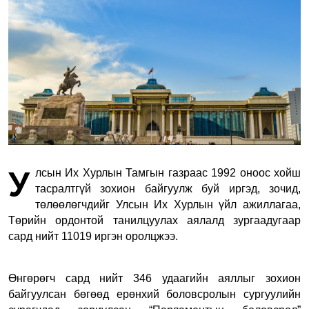
У
лсын Их Хурлын Тамгын газраас 1992 оноос хойш
тасралтгүй зохион байгуулж буй иргэд, зочид,
төлөөлөгчдийг Улсын Их Хурлын үйл ажиллагаа,
Төрийн ордонтой танилцуулах аялалд зургаадугаар
сард нийт 11019 иргэн оролцжээ.
Өнгөрөгч сард нийт 346 удаагийн аяллыг зохион
байгуулсан бөгөөд ерөнхий боловсролын сургуулийн