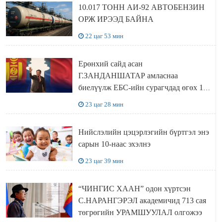
10.017 ТОНН АИ-92 АВТОБЕНЗИН
ОРЖ ИРЭЭД БАЙНА
22 цаг 53 мин
Ерөнхий сайд асан
Г.ЗАНДАНШАТАР амласнаа
биелүүлж ЕБС-ийн сурагчдад өгөх 10.
МЯНГАН ШАТРАА хүлээн авчээ
23 цаг 28 мин
Нийслэлийн цэцэрлэгийн бүртгэл энэ
сарын 10-наас эхэлнэ
23 цаг 39 мин
“ЧИНГИС ХААН” одон хүртсэн
С.НАРАНГЭРЭЛ академичид 713 сая
төгрөгийн УРАМШУУЛАЛ олгожээ