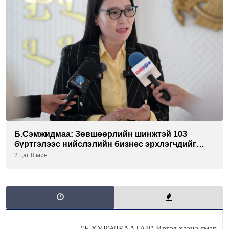
Б.Сэмжидмаа: Зөвшөөрлийн шинжтэй 103
бүртгэлээс нийслэлийн бизнес эрхлэгчдийг
чөлөөллөө
2 цаг 8 мин
"Б.ХҮРЭЛБААТАР" Иргэд хаана ямар