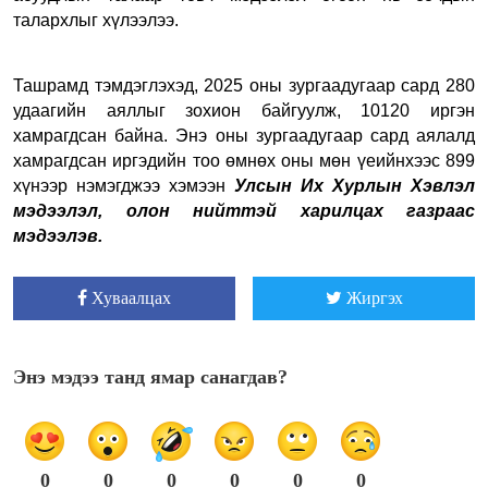
талархлыг хүлээлээ.
Ташрамд тэмдэглэхэд, 2025 оны зургаадугаар сард 280
удаагийн аяллыг зохион байгуулж, 10120 иргэн
хамрагдсан байна.
Э
нэ оны зургаадугаар сард аялалд
хамрагдсан иргэдийн тоо өмнөх оны мөн үеийнхээс 899
хүнээр нэмэгд
жээ хэмээн
Улсын Их Хурлын Хэвлэл
мэдээлэл, олон нийттэй харилцах газраас
мэдээлэв.
Хуваалцах
Жиргэх
Энэ мэдээ танд ямар санагдав?
0
0
0
0
0
0