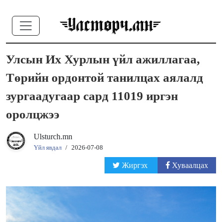
Улсын Их Хурлын үйл ажиллагаа,
Төрийн ордонтой танилцах аялалд
зургаадугаар сард 11019 иргэн
оролцжээ
Ulsturch.mn
Үйл явдал
/
2026-07-08
Жиргэх
Хуваалцах