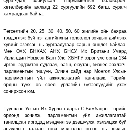
сурагчдад зориулсан “Парламентын боловсрол”
хөтөлбөрийн аялалд 22 сургуулийн 692 багш, сурагч
хамрагдсан байна.
Төгсөлтийн 20, 25, 30, 40, 50, 60 жилийн ойн баяраа
тэмдэглэж буй нэг ангийнхны төлөөлөл зочдын дийлэнх
хувийг эзэлсэн нь зургаадугаар сарын онцлог байлаа.
Мөн ОХУ, БНХАУ, АНУ, БНСУ, Их Британи Умард
Ирландын Нэгдсэн Вант Улс, ХБНГУ зэрэг улс орны 134
иргэн, эрдэмтэн судлаач, багш, оюутан, бизнес эрхлэгч,
парламентын гишүүн, Элчин сайд нар Монгол Улсын
парламентын үйл ажиллагаатай танилцаж, Төрийн
ордны түүх, өв соёл, урлагийн бүтээлүүдийг үзэж
сонирхсон юм.
Түүнчлэн Улсын Их Хурлын дарга С.Бямбацогт Төрийн
ордонд зочилж, парламентын үйл ажиллагаатай
танилцсан иргэдэд мэндчилгээ дэвшүүлж, хэлэлцэж буй
асуудлын талаар товч мэдээлэл өгсөн нь зочдын