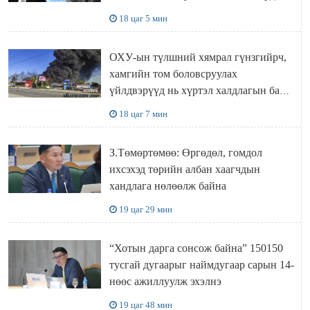
“ИНҮТ” ТӨХХК даажээ
18 цаг 5 мин
ОХУ-ын түлшний хямрал гүнзгийрч,
хамгийн том боловсруулах
үйлдвэрүүд нь хүртэл халдлагын бай
болов
18 цаг 7 мин
З.Төмөртөмөө: Өргөдөл, гомдол
ихсэхэд төрийн албан хаагчдын
хандлага нөлөөлж байна
19 цаг 29 мин
“Хотын дарга сонсож байна” 150150
тусгай дугаарыг наймдугаар сарын 14-
нөөс ажиллуулж эхэлнэ
19 цаг 48 мин