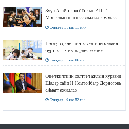
Зүүн Азийн волейболын АШТ:
Монголын шигшээ ялалтаар эхэллээ
Өчигдөр 11 цаг 11 мин
Нэгдүгээр ангийн элсэлтийн онлайн
бүртгэл 17-ны өдрөөс эхэлнэ
Өчигдөр 11 цаг 06 мин
Өвөлжилтийн бэлтгэл ажлын хүрээнд
Шадар сайд Н.Номтойбаяр Дорноговь
аймагт ажиллав
Өчигдөр 10 цаг 52 мин