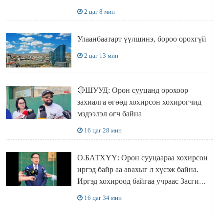
2 цаг 8 мин
Улаанбаатарт үүлшинэ, бороо орохгүй
2 цаг 13 мин
🔴ШУУД: Орон сууцанд орохоор
захиалга өгөөд хохирсон хохирогчид
мэдээлэл өгч байна
16 цаг 28 мин
О.БАТХҮҮ: Орон сууцаараа хохирсон
иргэд байр аа авахыг л хүсэж байна.
Иргэд хохироод байгаа учраас Засгийн
газар доривтой арга хэмжээ авч
16 цаг 34 мин
ажиллана