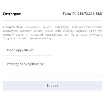
Сэтгэгдэл:
Таны IP: (216.73.216.152)
АНХААРУУЛГА: Уншигчдын бичсэн сэтгэгдэлд https://www.ulsturch.mn
хариуцлага хүлээхгүй болно. Манай сайт ХХЗХ-ны журмын дагуу зүй
зохисгүй зарим үг, хэллэгийг хязгаарласан тул Та сэтгэгдэл бичихдээ
бусдын эрх ашгийг хүндэтгэн үзнэ үү.
Илгээх