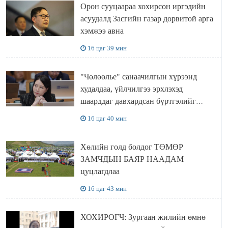
Орон сууцаараа хохирсон иргэдийн
асуудалд Засгийн газар дорвитой арга
хэмжээ авна
16 цаг 39 мин
"Чөлөөлье" санаачилгын хүрээнд
худалдаа, үйлчилгээ эрхлэхэд
шаарддаг давхардсан бүртгэлийг
хүчингүй болгох тогтоолын төслийг
16 цаг 40 мин
баталлаа
Хөлийн голд болдог ТӨМӨР
ЗАМЧДЫН БАЯР НААДАМ
цуцлагдлаа
16 цаг 43 мин
ХОХИРОГЧ: Зургаан жилийн өмнө