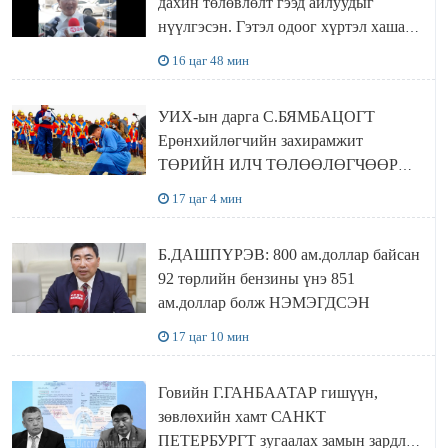
дахин төлөвлөлт гээд айлуудыг
нүүлгэсэн. Гэтэл одоог хүртэл хашаа
байшин ч байхгүй, орон сууц ч
16 цаг 48 мин
байхгүй хаана амьдрахаа мэдэхгүй явж
байна
УИХ-ын дарга С.БЯМБАЦОГТ
Ерөнхийлөгчийн захирамжит
ТӨРИЙН ИЛЧ ТӨЛӨӨЛӨГЧӨӨР
Сутай хайрханы тахилгад оролцжээ
17 цаг 4 мин
Б.ДАШПҮРЭВ: 800 ам.доллар байсан
92 төрлийн бензины үнэ 851
ам.доллар болж НЭМЭГДСЭН
17 цаг 10 мин
Говийн Г.ГАНБААТАР гишүүн,
зөвлөхийн хамт САНКТ
ПЕТЕРБУРГТ зугаалах замын зардлаа