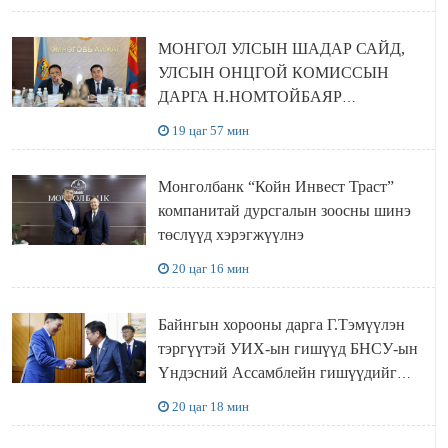
МОНГОЛ УЛСЫН ШАДАР САЙД,
УЛСЫН ОНЦГОЙ КОМИССЫН
ДАРГА Н.НОМТОЙБАЯР
ӨМНӨГОВЬ АЙМАГТ
19 цаг 57 мин
АЖИЛЛАЛАА
Монголбанк “Койн Инвест Траст”
компанитай дурсгалын зоосны шинэ
төслүүд хэрэгжүүлнэ
20 цаг 16 мин
Байнгын хорооны дарга Г.Тэмүүлэн
тэргүүтэй УИХ-ын гишүүд БНСУ-ын
Үндэсний Ассамблейн гишүүдийг
хүлээн авч уулзав
20 цаг 18 мин