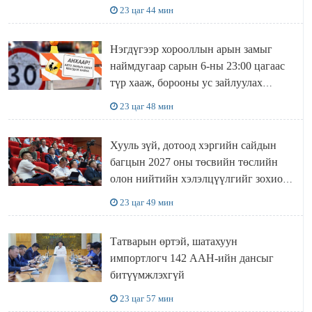
23 цаг 44 мин
Нэгдүгээр хорооллын арын замыг
наймдугаар сарын 6-ны 23:00 цагаас
түр хааж, борооны ус зайлуулах
шугамын хөндлөн сэтэлгээ хийнэ
23 цаг 48 мин
Хууль зүй, дотоод хэргийн сайдын
багцын 2027 оны төсвийн төслийн
олон нийтийн хэлэлцүүлгийг зохион
байгууллаа
23 цаг 49 мин
Татварын өртэй, шатахуун
импортлогч 142 ААН-ийн дансыг
битүүмжлэхгүй
23 цаг 57 мин