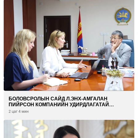
БОЛОВСРОЛЫН САЙД Л.ЭНХ-АМГАЛАН
ПИЙРСОН КОМПАНИЙН УДИРДЛАГАТАЙ
УУЛЗЛАА
2 цаг 4 мин