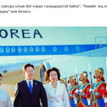
хамтдаа алхаж буй учраас ганцаардахгүй байна”, “Намайг энд х
чадна” ном бичжээ.