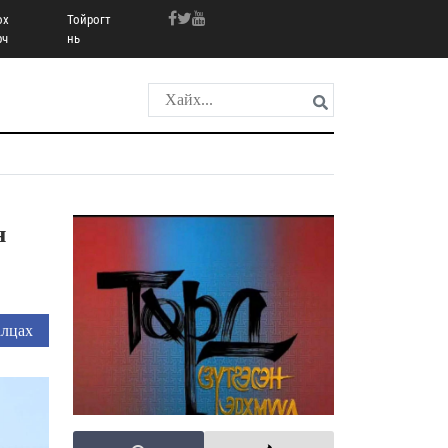
ох
Тойрогт
рч
нь
н
лцах