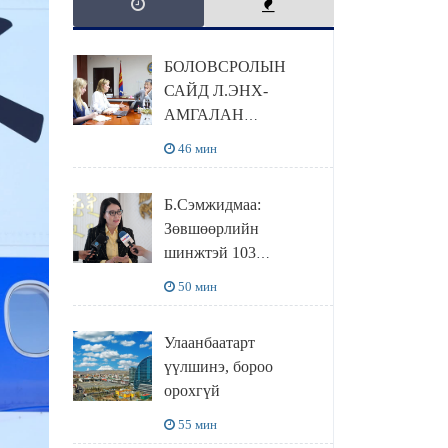
БОЛОВСРОЛЫН
САЙД Л.ЭНХ-
АМГАЛАН
ПИЙРСОН
46 мин
КОМПАНИЙН
УДИРДЛАГАТАЙ
Б.Сэмжидмаа:
УУЛЗЛАА
Зөвшөөрлийн
шинжтэй 103
бүртгэлээс
50 мин
нийслэлийн бизнес
эрхлэгчдийг
Улаанбаатарт
чөлөөллөө
үүлшинэ, бороо
орохгүй
55 мин