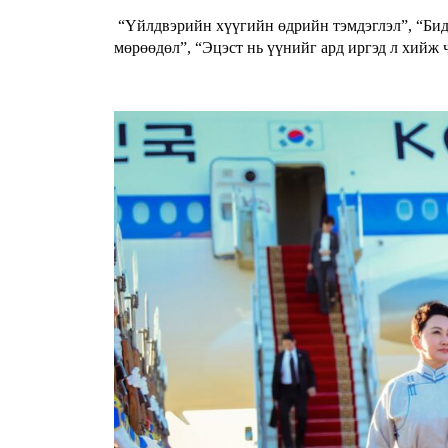
“Үйлдвэрийн хүүгийн өдрийн тэмдэглэл”, “Бид 
мөрөөдөл”, “Эцэст нь үүнийг ард иргэд л хийж 