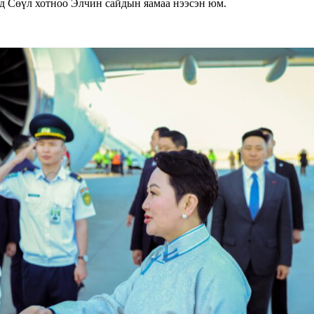
нд Сөүл хотноо Элчин сайдын яамаа нээсэн юм.