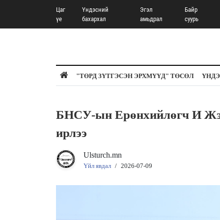
Цаг
Үндэсний
Эгэл
Байр
үе
бахархал
амьдрал
суурь
"ТӨРД ЗҮТГЭСЭН ЭРХМҮҮД" ТӨСӨЛ
ҮНДЭ
БНСУ-ын Ерөнхийлөгч И Жэ 
ирлээ
Ulsturch.mn
Үйл явдал
/
2026-07-09