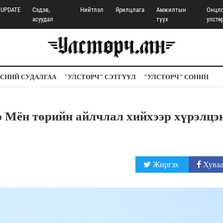
UPDATE
Сэдэв,
Нийтлэл
Ярилцлага
Амжилтын
Онцл
асуудал
түүх
улстө
СНИЙ СУДАЛГАА
"УЛСТӨРЧ" СЭТГҮҮЛ
"УЛСТӨРЧ" СОНИН
Мён төрийн айлчлал хийхээр хүрэлцэ
Жиргэх
Хуваа