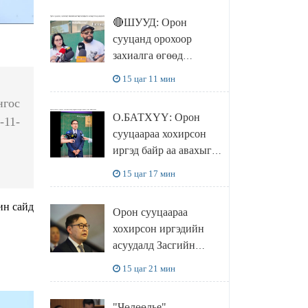
🔴ШУУД: Орон
сууцанд орохоор
захиалга өгөөд
хохирсон хохирогчид
15 цаг 11 мин
мэдээлэл өгч байна
нгос
О.БАТХҮҮ: Орон
-11-
сууцаараа хохирсон
иргэд байр аа авахыг л
хүсэж байна. Иргэд
15 цаг 17 мин
хохироод байгаа
учраас Засгийн газар
ин сайд
Орон сууцаараа
доривтой арга хэмжээ
хохирсон иргэдийн
авч ажиллана
асуудалд Засгийн
газар дорвитой арга
15 цаг 21 мин
хэмжээ авна
"Чөлөөлье"