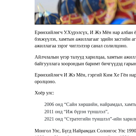
Ерөнхийлөгч У.Хүрэлсүх, И Жэ Мён нар албан 
бэхжүүлэх, хамтын ажиллагааг эдийн засгийн аг
ажиллагаа зэрэг чиглэлээр санал солилцоно.
Айлчлалын үеэр талууд харилцаа, хамтын ажилл
байгууллага хоорондын баримт бичгүүдэд гарын
Ерөнхийлөгч И Жэ Мён, гэргий Ким Хе Гён нар
оролцоно.
Хоёр улс:
2006 онд “Сайн хөршийн, найрамдал, хамт
2011 онд “Иж бүрэн түншлэл”,
2021 онд “Стратегийн түншлэл”-ийн харилц
Монгол Улс, Бүгд Найрамдах Солонгос Улс 1990