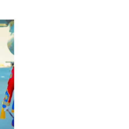
боловсруулах
16 цаг 50 мин
үйлдвэрүүд нь хүртэл
халдлагын бай болов
З.Төмөртөмөө:
Өргөдөл, гомдол
ихсэхэд төрийн албан
хаагчдын хандлага
18 цаг 11 мин
нөлөөлж байна
“Хотын дарга сонсож
байна” 150150 тусгай
дугаарыг наймдугаар
сарын 14-нөөс
18 цаг 31 мин
ажиллуулж эхэлнэ
МОНГОЛ УЛСЫН
ШАДАР САЙД,
УЛСЫН ОНЦГОЙ
КОМИССЫН ДАРГА
18 цаг 39 мин
Н.НОМТОЙБАЯР