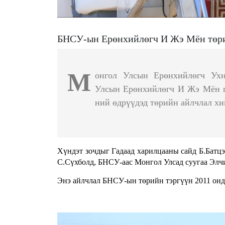
БНСУ-ын Ерөнхийлөгч И Жэ Мён төри
М
онгол Улсын Ерөнхийлөгч Ухн
Улсын Ерөнхийлөгч И Жэ Мён гэ
ний өдрүүдэд төрийн айлчлал хи
Хүндэт зочдыг Гадаад харилцааны сайд Б.Батц
С.Сүхболд, БНСУ-аас Монгол Улсад суугаа Элчи
Энэ айлчлал БНСУ-ын төрийн тэргүүн 2011 онд 