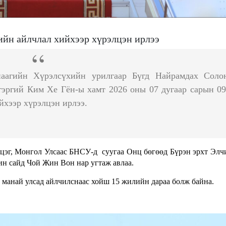
йн айлчлал хийхээр хүрэлцэн ирлээ
аагийн Хүрэлсүхийн урилгаар Бүгд Найрамдах Соло
ргий Ким Хе Гён-ы хамт 2026 оны 07 дугаар сарын 09
йхээр хүрэлцэн ирлээ.
эцэг, Монгол Улсаас БНСУ-д суугаа Онц бөгөөд Бүрэн эрхт Элч
н сайд Чой Жин Вон нар угтаж авлаа.
манай улсад айлчилснаас хойш 15 жилийн дараа болж байна.