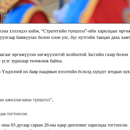
ёсны хэлэлцээ хийж, “Стратегийн түншлэл”-ийн харилцааг өргө
уулгаар баяжуулах болон олон улс, бүс нутгийн тавцан дахь хам
агааг өргөжүүлэн хөгжүүлэхтэй холбоотой Засгийн газар болон
 үсэг зурахаар төлөвлөж байна.
 Үндэсний их баяр наадмын нээлтийн ёслолд хүндэт зочдын хув
ын ажиллагааны түншлэл”,
аа тогтоосон.
 оны 03 дугаар сарын 26-ны өдөр дипломат харилцаа тогтоосон