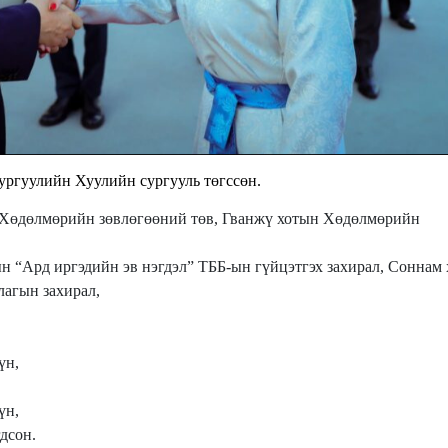
гуулийн Хуулийн сургууль төгссөн.
 Хөдөлмөрийн зөвлөгөөний төв, Гванжү хотын Хөдөлмөрийн
н “Ард иргэдийн эв нэгдэл” ТББ-ын гүйцэтгэх захирал, Соннам
агын захирал,
үн,
үн,
дсон.