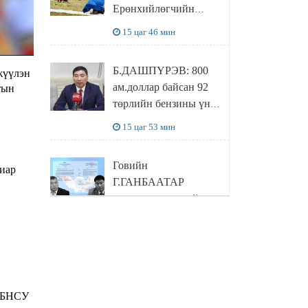
Ерөнхийлөгчийн
амьдрахаа мэдэхгүй
захирамжит ТӨРИЙН
явж байна
15 цаг 46 мин
ИЛЧ
ТӨЛӨӨЛӨГЧӨӨР
Б.ДАШПҮРЭВ: 800
жүүлэн
Сутай хайрханы
ам.доллар байсан 92
тын
тахилгад оролцжээ
төрлийн бензины үнэ
851 ам.доллар болж
15 цаг 53 мин
НЭМЭГДСЭН
Говийн
иар
Г.ГАНБААТАР
гишүүн, зөвлөхийн
хамт САНКТ
16 цаг 47 мин
ПЕТЕРБУРГТ
зугаалах замын
ОХУ-ын түлшний
зардлаа “ИНҮТ”
хямрал гүнзгийрч,
ТӨХХК даажээ
хамгийн том
. БНСУ