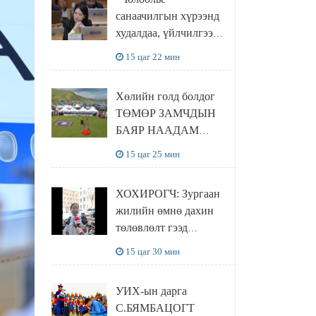
санаачилгын хүрээнд
худалдаа, үйлчилгээ
эрхлэхэд шаарддаг
15 цаг 22 мин
давхардсан
бүртгэлийг хүчингүй
Хөлийн голд болдог
болгох тогтоолын
ТӨМӨР ЗАМЧДЫН
төслийг баталлаа
БАЯР НААДАМ
цуцлагдлаа
15 цаг 25 мин
ХОХИРОГЧ: Зургаан
жилийн өмнө дахин
төлөвлөлт гээд
айлуудыг нүүлгэсэн.
15 цаг 30 мин
Гэтэл одоог хүртэл
хашаа байшин ч
УИХ-ын дарга
байхгүй, орон сууц ч
С.БЯМБАЦОГТ
байхгүй хаана