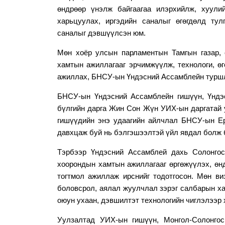
өндрөөр үнэлж байгаагаа илэрхийл
ж, х
уули
харьцуулах, иргэдийн саналыг өгөгдөлд тул
санал
ыг
дэвшүүл
сэн юм.
Мөн хоёр улсын парламентын Тамгын газар, 
хамтын ажиллагааг эрчимжүүлж, технологи, ө
ажиллах
,
БНСУ-ын Үндэсний Ассамблей
н
турш
БНСУ-ын Үндэсний Ассамблейн гишүүн, Үндэ
бүлгийн дарга Жин Сон Жүн
УИХ-ын даргатай
гишүүдийн энэ удаагийн айлчлал
БНСУ-ын
Ер
давхцаж буй
нь
бэлгэшээ
лтэй үйл явдал болж 
Тэрбээр Үндэсний Ассамблей дахь Солонго
хоорондын хамтын ажиллагааг өргөжүүлэх, өн
тогтмол ажиллаж ирснийг
тодотгосон
. Мөн ви
боловсрол, аялал жуулчлал зэрэг салбарын ха
оюун ухаан, дэвшилтэт технологийн чиглэлээр
Уулзалтад УИХ-ын гишүүн, Монгол-Солонгос