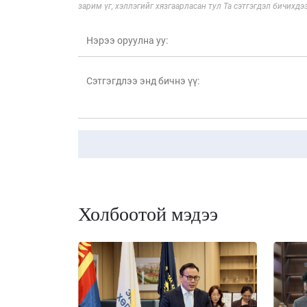
зарим үг, хэллэгийг хязгаарласан тул Та сэтгэгдэл бичихдэ
Холбоотой мэдээ