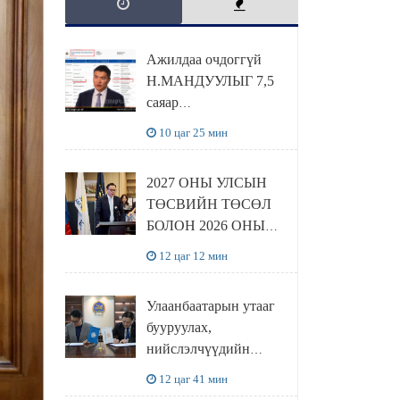
Ажилдаа очдоггүй
Н.МАНДУУЛЫГ 7,5
саяар
УРАМШУУЛЖЭЭ
10 цаг 25 мин
2027 ОНЫ УЛСЫН
ТӨСВИЙН ТӨСӨЛ
БОЛОН 2026 ОНЫ
ТӨСВИЙН
12 цаг 12 мин
ТОДОТГОЛЫН
ТӨСЛИЙН ОЛОН
Улаанбаатарын утааг
НИЙТИЙН
бууруулах,
ХЭЛЭЛЦҮҮЛЭГ
нийслэлчүүдийн
БОЛЛОО
эрүүл мэндийг
12 цаг 41 мин
хамгаалах төслийг