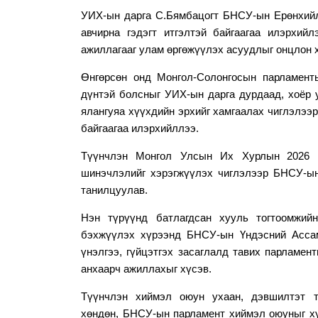
УИХ-ын дарга С.Бямбацогт БНСУ-ын Ерөнхий
авчирна гэдэгт итгэлтэй байгаагаа илэрхи
ажиллагааг улам өргөжүүлэх асуудлыг онцлон 
Ө
нгөрсөн онд Монгол-Солонгосын парламен
дүнтэй болсныг
УИХ-ын дарга
дурдаад, хоёр 
ялангуяа хүүхдийн эрхийг хамгаалах чиглэлээр
байгаагаа илэрхийллээ.
Түүнчлэн Монгол Улсын Их Хурл
ын
2026
шинэчлэлий
г хэрэгжүүлэх чиглэлээр
БНСУ-ын
танилцуул
ав
.
Нэн түрүүнд б
атлагдсан хууль тогтоомжий
бэхжүүлэх
хүрээнд
БНСУ-ын Үндэсний Асс
үнэлгээ, гүйцэтгэх засаглалд тавих парламен
анхаарч ажиллахыг хүсэв.
Түүнчлэн
хиймэл оюун ухаан, дэвшилтэт те
хөндөн,
БНСУ-ын парламент хиймэл оюуныг ху