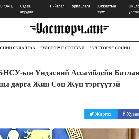
UPDATE
Сэдэв,
Нийтлэл
Ярилцлага
Амжилтын
Онцл
асуудал
түүх
улстө
СНИЙ СУДАЛГАА
"УЛСТӨРЧ" СЭТГҮҮЛ
"УЛСТӨРЧ" СОНИН
БНСУ-ын Үндэсний Ассамблейн Батла
ны дарга Жин Сон Жүн тэргүүтэй
Жиргэх
Хуваа