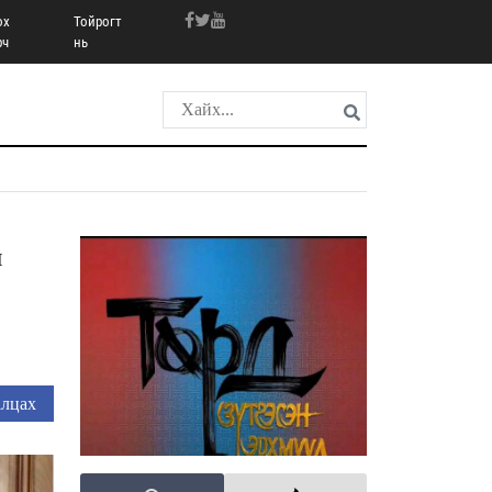
ох
Тойрогт
рч
нь
н
лцах