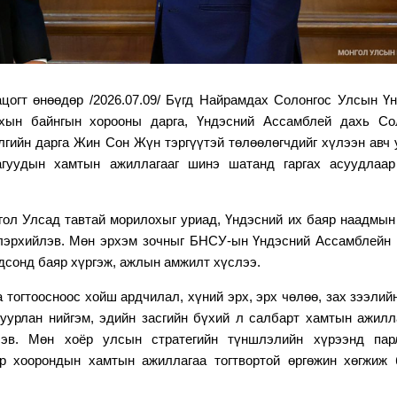
огт өнөөдөр /2026.07.09/ Бүгд Найрамдах Солонгос Улсын Ү
хын байнгын хорооны дарга
,
Үндэсний Ассамблей дахь Сол
ийн дарга Жин Сон Жүн тэргүүтэй төлөөлөгчдийг хүлээн авч 
лагуудын хамтын ажиллагааг шинэ шатанд гаргах асуудлаар
ол Улсад тавтай морилохыг уриад, Үндэсний их баяр наадмын
лэрхийлэв. Мөн
эрхэм зочныг
БНСУ-ын Үндэсний Ассамблейн 
дсонд баяр хүргэж, ажлын амжилт хүслээ.
тогтоосноос хойш ардчилал, хүний эрх, эрх чөлөө, зах зээлий
гуурлан нийгэм, эдийн засгийн бүхий л салбарт хамтын ажилл
лэв. Мөн хоёр улсын стратегийн түншлэлийн хүрээнд парл
р хоорондын хамтын ажиллагаа тогтвортой өргөжин хөгжиж 