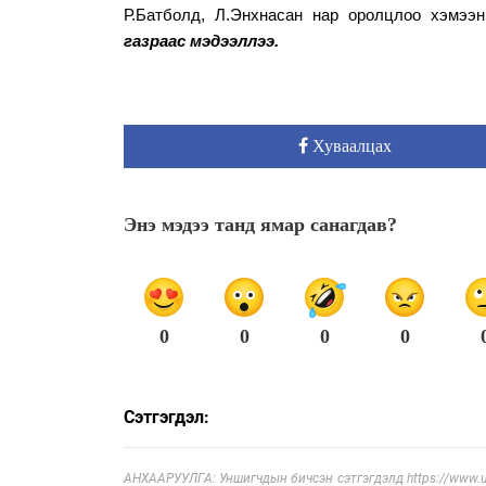
Р.Батболд, Л.Энхнасан нар оролцлоо хэмээ
газраас мэдээллээ.
Хуваалцах
Энэ мэдээ танд ямар санагдав?
0
0
0
0
Сэтгэгдэл:
АНХААРУУЛГА: Уншигчдын бичсэн сэтгэгдэлд https://www.ul