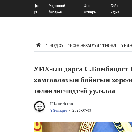
Цаг
Үндэсний
Эгэл
Байр
үе
бахархал
амьдрал
суурь
"ТӨРД ЗҮТГЭСЭН ЭРХМҮҮД" ТӨСӨЛ
ҮНДЭ
УИХ-ын дарга С.Бямбацогт 
хамгаалахын байнгын хороо
төлөөлөгчидтэй уулзлаа
Ulsturch.mn
Үйл явдал
/
2026-07-09