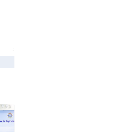
О.БАТХҮҮ: Иргэд
хохироод байгаа
учраас Засгийн газар
доривтой арга хэмжээ
Уржигдар 18 цаг 58 мин
авч ажиллана
Орон сууцаараа
хохирсон иргэдийн
асуудалд Засгийн
газар дорвитой арга
Уржигдар 18 цаг 53 мин
хэмжээ авна
"Чөлөөлье"
санаачилгын хүрээнд
худалдаа, үйлчилгээ
эрхлэхэд шаарддаг
Уржигдар 18 цаг 53 мин
давхардсан
бүртгэлийг хүчингүй