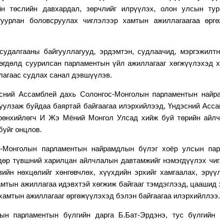
йн төслийн давхардал, зөрчлийг илрүүлэх, олон улсын тур
гуурлан боловсруулах чиглэлээр хамтын ажиллагааг
аа
өргө
судалгааны байгууллагууд, эрдэмтэн, судлаачид, мэргэжилт
гөгдөлд суурилсан парламентын үйл ажиллагааг хөгжүүлэхэд 
лага
ас судлах
санал дэвшүүлэв.
сний Ассамблей дахь Солонгос-Монголын парламентын найр
уулзаж буйд
аа баяртай байгаагаа
илэрхийлээд, Үндэсний Асс
өнхийлөгч И Жэ Мёний Монгол Улсад хийж буй төрийн айлч
буйг онцлов
.
с-Монголын парламентын найрамдлын бүлэг хоёр улсын пар
дөр түвшний харилцан айлчлалын давтамжийг нэмэгдүүлэх чи
зийн нөхцөлийг хөнгөвчлөх, хүүхдийн эрхийг хамгаалах, эрүү
мтын ажиллагаа идэвхтэй хөгжиж байгааг тэмдэглээд, цаашид
 хамтын ажиллагааг өргөжүүлэхэд бэлэн байгаагаа илэрхийллээ.
ын парламентын бүлгийн дарга Б.Бат-Эрдэнэ, тус бүлгийн 