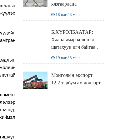
хязгаарлана
шлагыг
бодлого
жүүлэх
18 цаг 53 мин
Б.ХҮРЭЛБААТАР:
нүүдийн
Хаана ямар колонкд
хамтран
шатахуун өгч байгаа,
дараалал ямар байгааг
19 цаг 38 мин
амдлын
"BENZIN.MN”
амблейн
сайтаас харах
лалтай
Монголын экспорт
боломжтой
12.2 тэрбум ам.долларт
хүрэв
ламент
20 цаг 21 мин
глэлээр
л мэнд,
 хиймэл
БОЛОВСРОЛЫН
САЙД Л.ЭНХ-
АМГАЛАН
гишүүн