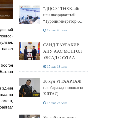
“Чингис хаан
"ДЦС-3” ТӨХК-ийн
баялгийн сан нэгдэл”
нэн шаардлагатай
ХХК-тай хамтран
“Турбингенератор-5”-
хэрэгжүүлнэ
ын шинэчлэлийн
ндэсний
12 цаг 48 мин
төсвийг
онгос-
шийдвэрлэхээр болов
уулзан,
САЙД Т.АУБАКИР
 санал
АНУ-ААС МОНГОЛ
УЛСАД СУУГАА
ЭЛЧИН САЙД
 босгон
15 цаг 18 мин
РИЧАРД
Батлан
БУАНГАНЫГ
30 хүн УГГААРТАЖ
ХҮЛЭЭН АВЧ
нас барахад нөлөөлсөн
н эдийн
УУЛЗЛАА
ХЯТАД
агаагаа
барьцалдуулагчийг
амент,
15 цаг 26 мин
Ц.ЭРДЭНЭБАЯР
байгааг
захирал дахин
Улаанбаатар хотод