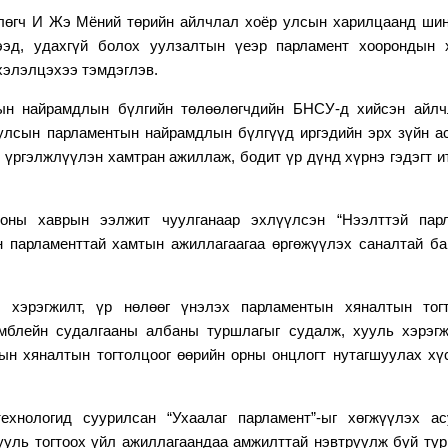
лөгч И Жэ Мёний төрийн айлчлал хоёр улсын харилцаанд ши
йлээд, удахгүй болох уулзалтын үеэр парламент хоорондын
хэлэлцэхээ тэмдэглэв.
тын найрамдлын бүлгийн төлөөлөгчдийн БНСУ-д хийсэн айлч
улсын парламентын найрамдлын бүлгүүд иргэдийн эрх зүйн а
 үргэлжлүүлэн хамтран ажиллаж, бодит үр дүнд хүрнэ гэдэгт и
 оны
хаврын ээлжит чуулганаар эхлүүлсэн “Нээлттэй парл
 парламенттай хамтын ажиллагаагаа өргөжүүлэх саналтай ба
н хэрэгжилт, үр нөлөөг үнэлэх парламентын хяналтын тогт
амблейн
с
удалгааны албаны туршлагыг судалж, хууль хэрэгж
тын хяналтын тогтолцоог өөрийн орны онцлогт нутагшуулах хү
хнологид суурилсан “Ухаалаг парламент”-ыг хөгжүүлэх ас
уль тогтоох үйл ажиллагаандаа амжилттай нэвтрүүлж буй ту