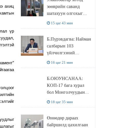
худалдаж авахаар
нэ ахиц
зөөврийн саванд
болжээ
 хамтын
шатахуун олгохыг
хязгаарласан бол орон
15 цаг 43 мин
нутагт ийм хориг
лал үр
мөрдөгдөхгүй
суудал,
Б.Пүрэвдагва: Найман
тгэлтэй
салбарын 103
үйлчилгээний
бүртгэлийг
16 цаг 21 мин
амент”
цуцалснаар бизнес
йгаагаа
эрхлэхэд таатай
Б.ОЮУНСАНАА:
нөхцөл бүрдэнэ
КОП-17 бага хурал
олцоог
бол Монголчуудын
илтийн
байгаль дэлхийгээ
сэ
л
тийг
18 цаг 35 мин
хамгаалж байгаа
бодлого шийдвэрийг
Өнөөдөр дараах
уудл
ыг
ДЭЛХИЙД
байршилд цахилгаан
ршлагыг
СУРТАЛЧИЛАХ гол