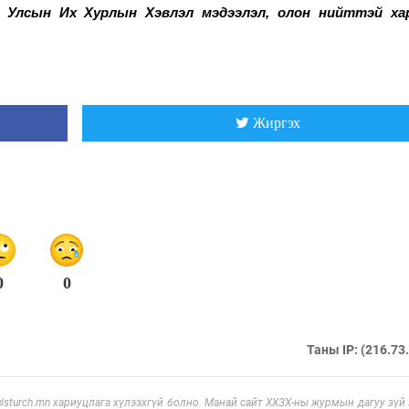
н
Улсын Их Хурлын Хэвлэл мэдээлэл, олон нийттэй ха
Жиргэх
0
0
Таны IP: (216.73
sturch.mn хариуцлага хүлээхгүй болно. Манай сайт ХХЗХ-ны журмын дагуу зүй