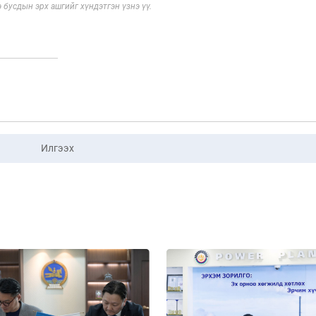
э бусдын эрх ашгийг хүндэтгэн үзнэ үү.
Илгээх