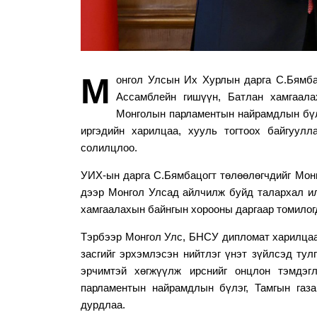
М
онгол Улсын Их Хурлын дарга С.Бямбац
Ассамблейн гишүүн, Батлан хамгаала
Монголын парламентын найрамдлын бүлг
иргэдийн харилцаа, хууль тогтоох байгуул
солилцлоо.
УИХ-ын дарга С.Бямбацогт төлөөлөгчдийг Монг
дээр Монгол Улсад айлчилж буйд талархал и
хамгаалахын байнгын хорооны даргаар томилог
Тэрбээр Монгол Улс, БНСУ дипломат харилцаа 
засгийг эрхэмлэсэн нийтлэг үнэт зүйлсэд тул
эрчимтэй хөгжүүлж ирснийг онцлон тэмдэг
парламентын найрамдлын бүлэг, Тамгын газа
дурдлаа.