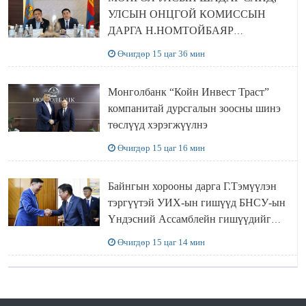
УЛСЫН ОНЦГОЙ КОМИССЫН
ДАРГА Н.НОМТОЙБАЯР
ӨМНӨГОВЬ АЙМАГТ
Өчигдөр 15 цаг 36 мин
АЖИЛЛАЛАА
Монголбанк “Койн Инвест Траст”
компанитай дурсгалын зоосны шинэ
төслүүд хэрэгжүүлнэ
Өчигдөр 15 цаг 16 мин
Байнгын хорооны дарга Г.Тэмүүлэн
тэргүүтэй УИХ-ын гишүүд БНСУ-ын
Үндэсний Ассамблейн гишүүдийг
хүлээн авч уулзав
Өчигдөр 15 цаг 14 мин