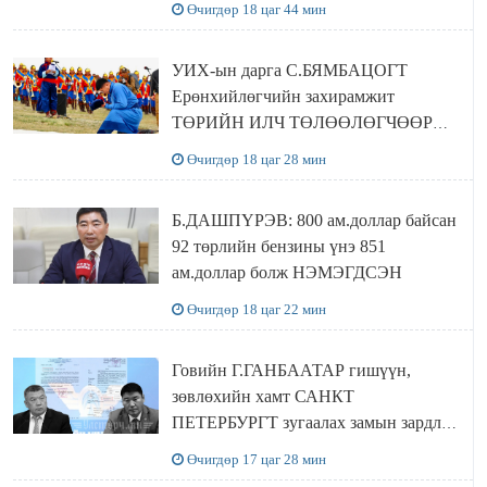
Өчигдөр 18 цаг 44 мин
байхгүй хаана амьдрахаа мэдэхгүй явж
байна
УИХ-ын дарга С.БЯМБАЦОГТ
Ерөнхийлөгчийн захирамжит
ТӨРИЙН ИЛЧ ТӨЛӨӨЛӨГЧӨӨР
Сутай хайрханы тахилгад оролцжээ
Өчигдөр 18 цаг 28 мин
Б.ДАШПҮРЭВ: 800 ам.доллар байсан
92 төрлийн бензины үнэ 851
ам.доллар болж НЭМЭГДСЭН
Өчигдөр 18 цаг 22 мин
Говийн Г.ГАНБААТАР гишүүн,
зөвлөхийн хамт САНКТ
ПЕТЕРБУРГТ зугаалах замын зардлаа
“ИНҮТ” ТӨХХК даажээ
Өчигдөр 17 цаг 28 мин