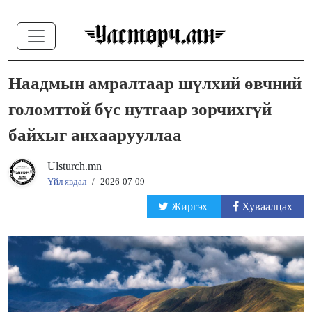
Наадмын амралтаар шүлхий өвчний
голомттой бүс нутгаар зорчихгүй
байхыг анхаарууллаа
Ulsturch.mn
Үйл явдал
/
2026-07-09
Жиргэх
Хуваалцах