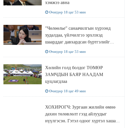
хэмжээ авна
Өчигдөр 18 цаг 53 мин
"Чөлөөлье" санаачилгын хүрээнд
худалдаа, үйлчилгээ эрхлэхэд
шаарддаг давхардсан бүртгэлийг
хүчингүй болгох тогтоолын төслийг
Өчигдөр 18 цаг 53 мин
баталлаа
Хөлийн голд болдог ТӨМӨР
ЗАМЧДЫН БАЯР НААДАМ
цуцлагдлаа
Өчигдөр 18 цаг 49 мин
ХОХИРОГЧ: Зургаан жилийн өмнө
дахин төлөвлөлт гээд айлуудыг
нүүлгэсэн. Гэтэл одоог хүртэл хашаа
байшин ч байхгүй, орон сууц ч