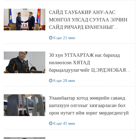
САЙД Т.АУБАКИР АНУ-ААС
МОНГОЛ УЛСАД СУУГАА ЭЛЧИН
САЙД РИЧАРД БУАНГАНЫГ
ХҮЛЭЭН АВЧ УУЛЗЛАА
6 цаг 21 мин
30 хүн УГГААРТАЖ нас барахад
нөлөөлсөн ХЯТАД
барьцалдуулагчийг Ц.ЭРДЭНЭБАЯР
захирал дахин худалдаж авахаар
6 цаг 28 мин
болжээ
Улаанбаатар хотод зөөврийн саванд
шатахуун олгохыг хязгаарласан бол
орон нутагт ийм хориг мөрдөгдөхгүй
6 цаг 45 мин