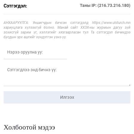
Сэтгэгдэл:
Таны IP: (216.73.216.180)
АНХААРУУЛГА: Уншигчдын бичсэн сэтгэгдэлд https://www.ulsturch.mn
хариуцлага хүлээхгүй болно. Манай сайт ХХЗХ-ны журмын дагуу зүй
зохисгүй зарим үг, хэллэгийг хязгаарласан тул Та сэтгэгдэл бичихдээ
бусдын эрх ашгийг хүндэтгэн үзнэ үү.
Илгээх
Холбоотой мэдээ