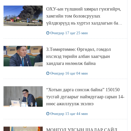
ОХУ-ын түлшний хямрал гүнзгийрч,
хамгийн том боловсруулах
үйлдвэрүүд нь хүртэл халдлагын бай
болов
Өчигдөр 17 цаг 25 мин
З.Төмөртөмөө: Өргөдөл, гомдол
ихсэхэд төрийн албан хаагчдын
хандлага нөлөөлж байна
Өчигдөр 16 цаг 04 мин
“Хотын дарга сонсож байна” 150150
тусгай дугаарыг наймдугаар сарын 14-
нөөс ажиллуулж эхэлнэ
Өчигдөр 15 цаг 44 мин
МОНГОЛ УЛСЫН ШАДАР САЙД,