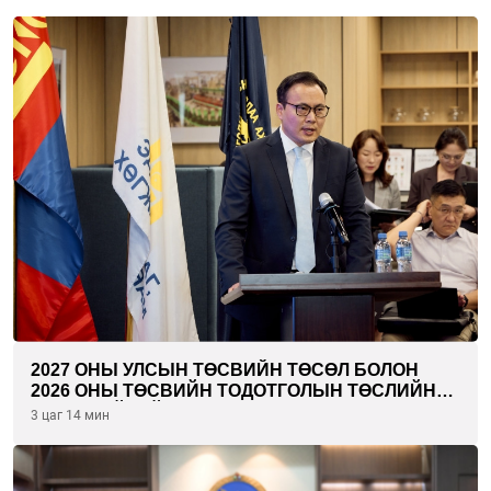
2027 ОНЫ УЛСЫН ТӨСВИЙН ТӨСӨЛ БОЛОН
2026 ОНЫ ТӨСВИЙН ТОДОТГОЛЫН ТӨСЛИЙН
ОЛОН НИЙТИЙН ХЭЛЭЛЦҮҮЛЭГ БОЛЛОО
3 цаг 14 мин