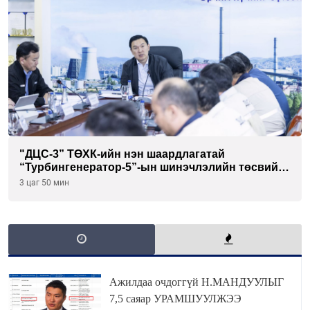
"ДЦС-3” ТӨХК-ийн нэн шаардлагатай
“Турбингенератор-5”-ын шинэчлэлийн төсвийг
шийдвэрлэхээр болов
3 цаг 50 мин
Ажилдаа очдоггүй Н.МАНДУУЛЫГ
7,5 саяар УРАМШУУЛЖЭЭ