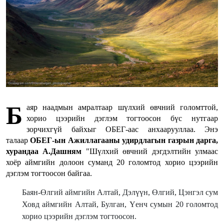
Б
аяр наадмын амралтаар шүлхий өвчний голомттой,
хорио цээрийн дэглэм тогтоосон бүс нутгаар
зорчихгүй байхыг ОБЕГ-аас анхаарууллаа. Энэ
талаар
ОБЕГ-ын Ажиллагааны удирдлагын газрын дарга,
хурандаа А.Дашням
"Шүлхий өвчний дэгдэлтийн улмаас
хоёр аймгийн долоон суманд 20 голомтод хорио цээрийн
дэглэм тогтоосон байгаа.
Баян-Өлгий аймгийн Алтай, Дэлүүн, Өлгий, Цэнгэл сум
Ховд аймгийн Алтай, Булган, Үенч сумын 20 голомтод
хорио цээрийн дэглэм тогтоосон.