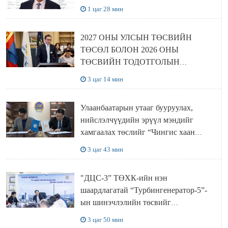
1 цаг 28 мин
2027 ОНЫ УЛСЫН ТӨСВИЙН
ТӨСӨЛ БОЛОН 2026 ОНЫ
ТӨСВИЙН ТОДОТГОЛЫН
ТӨСЛИЙН ОЛОН НИЙТИЙН
3 цаг 14 мин
ХЭЛЭЛЦҮҮЛЭГ БОЛЛОО
Улаанбаатарын утааг бууруулах,
нийслэлчүүдийн эрүүл мэндийг
хамгаалах төслийг “Чингис хаан
баялгийн сан нэгдэл” ХХК-тай
3 цаг 43 мин
хамтран хэрэгжүүлнэ
"ДЦС-3” ТӨХК-ийн нэн
шаардлагатай “Турбингенератор-5”-
ын шинэчлэлийн төсвийг
шийдвэрлэхээр болов
3 цаг 50 мин