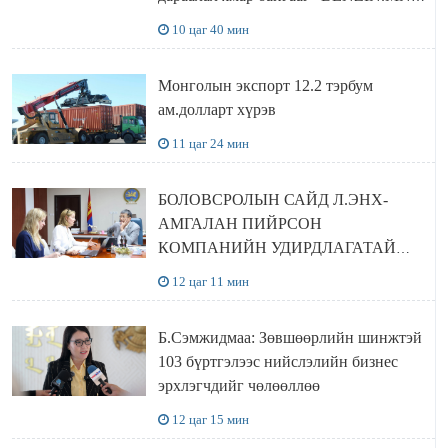
сайтаас харах боломжтой
10 цаг 40 мин
Монголын экспорт 12.2 тэрбум
ам.долларт хүрэв
11 цаг 24 мин
БОЛОВСРОЛЫН САЙД Л.ЭНХ-
АМГАЛАН ПИЙРСОН
КОМПАНИЙН УДИРДЛАГАТАЙ
УУЛЗЛАА
12 цаг 11 мин
Б.Сэмжидмаа: Зөвшөөрлийн шинжтэй
103 бүртгэлээс нийслэлийн бизнес
эрхлэгчдийг чөлөөллөө
12 цаг 15 мин