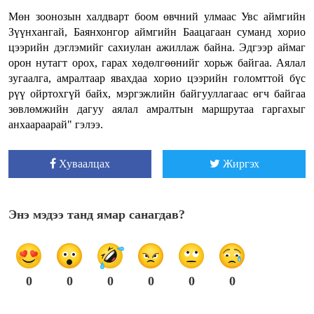
Мөн зоонозын халдварт боом өвчний улмаас Увс аймгийн
Зүүнхангай, Баянхонгор аймгийн Баацагаан суманд хорио
цээрийн дэглэмийг сахиулан ажиллаж байна. Эдгээр аймаг
орон нутагт орох, гарах хөдөлгөөнийг хорьж байгаа. Аялал
зугаалга, амралтаар явахдаа хорио цээрийн голомттой бүс
рүү ойртохгүй байх, мэргэжлийн байгууллагаас өгч байгаа
зөвлөмжийн дагуу аялал амралтын маршрутаа гаргахыг
анхаараарай" гэлээ.
Хуваалцах
Жиргэх
Энэ мэдээ танд ямар санагдав?
0
0
0
0
0
0