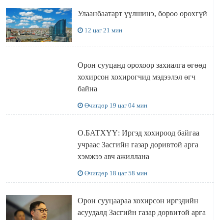
Улаанбаатарт үүлшинэ, бороо орохгүй
12 цаг 21 мин
Орон сууцанд орохоор захиалга өгөөд
хохирсон хохирогчид мэдээлэл өгч
байна
Өчигдөр 19 цаг 04 мин
О.БАТХҮҮ: Иргэд хохироод байгаа
учраас Засгийн газар доривтой арга
хэмжээ авч ажиллана
Өчигдөр 18 цаг 58 мин
Орон сууцаараа хохирсон иргэдийн
асуудалд Засгийн газар дорвитой арга