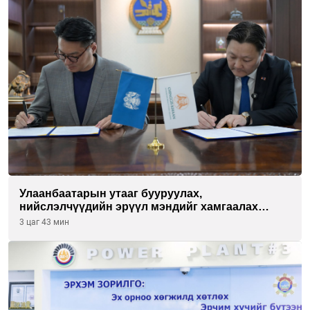
Улаанбаатарын утааг бууруулах,
нийслэлчүүдийн эрүүл мэндийг хамгаалах
төслийг “Чингис хаан баялгийн сан нэгдэл” ХХК-
3 цаг 43 мин
тай хамтран хэрэгжүүлнэ