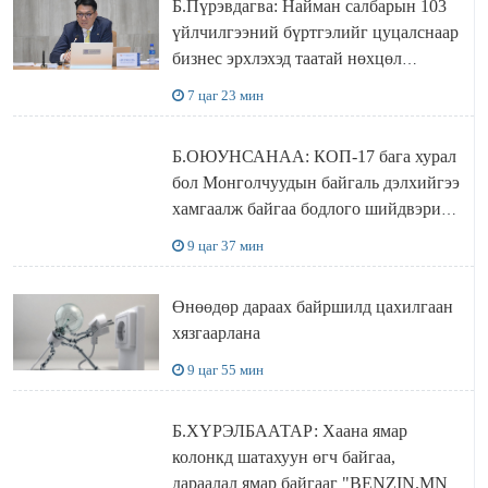
Б.Пүрэвдагва: Найман салбарын 103
үйлчилгээний бүртгэлийг цуцалснаар
бизнес эрхлэхэд таатай нөхцөл
бүрдэнэ
7 цаг 23 мин
Б.ОЮУНСАНАА: КОП-17 бага хурал
бол Монголчуудын байгаль дэлхийгээ
хамгаалж байгаа бодлого шийдвэрийг
ДЭЛХИЙД СУРТАЛЧИЛАХ гол
9 цаг 37 мин
бодлого
Өнөөдөр дараах байршилд цахилгаан
хязгаарлана
9 цаг 55 мин
Б.ХҮРЭЛБААТАР: Хаана ямар
колонкд шатахуун өгч байгаа,
дараалал ямар байгааг "BENZIN.MN”