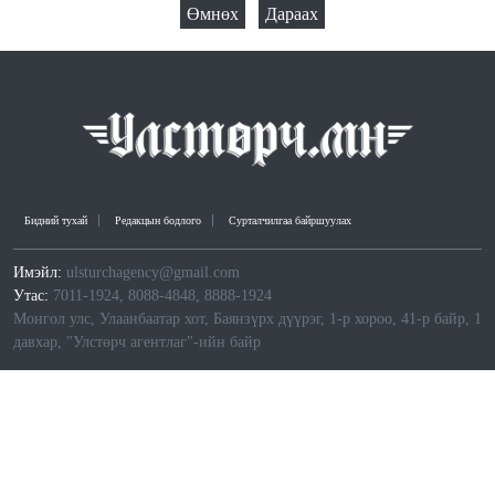
Өмнөх
Дараах
Бидний тухай
Редакцын бодлого
Сурталчилгаа байршуулах
Имэйл:
ulsturchagency@gmail.com
Утас:
7011-1924, 8088-4848, 8888-1924
Монгол улс, Улаанбаатар хот, Баянзүрх дүүрэг, 1-р хороо, 41-р байр, 1
давхар, "Улстөрч агентлаг"-ийн байр