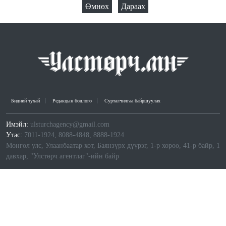
Өмнөх
Дараах
Бидний тухай
Редакцын бодлого
Сурталчилгаа байршуулах
Имэйл:
ulsturchagency@gmail.com
Утас:
7011-1924, 8088-4848, 8888-1924
Монгол улс, Улаанбаатар хот, Баянзүрх дүүрэг, 1-р хороо, 41-р байр, 1
давхар, "Улстөрч агентлаг"-ийн байр