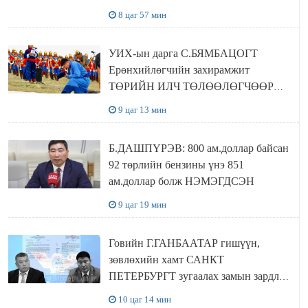
байшин ч байхгүй, орон сууц ч
8 цаг 57 мин
байхгүй хаана амьдрахаа мэдэхгүй явж
байна
УИХ-ын дарга С.БЯМБАЦОГТ
Ерөнхийлөгчийн захирамжит
ТӨРИЙН ИЛЧ ТӨЛӨӨЛӨГЧӨӨР
Сутай хайрханы тахилгад оролцжээ
9 цаг 13 мин
Б.ДАШПҮРЭВ: 800 ам.доллар байсан
92 төрлийн бензины үнэ 851
ам.доллар болж НЭМЭГДСЭН
9 цаг 19 мин
Говийн Г.ГАНБААТАР гишүүн,
зөвлөхийн хамт САНКТ
ПЕТЕРБУРГТ зугаалах замын зардлаа
“ИНҮТ” ТӨХХК даажээ
10 цаг 14 мин