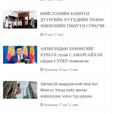
НИЙСЛЭЛИЙН БАЯНГОЛ
ДҮҮРГИЙН ХҮҮХДИЙН ТӨЛӨӨ
ЗӨВЛӨЛИЙН ГИШҮҮН СУРАГЧИД
БОЛОВСРОЛЫН ЯАМАНД
18 цаг 27 мин
ЗОЧИЛЛОО
АВЛИГАЧДЫН ХӨРӨНГИЙГ
ХУРААХ тухай С.АМАРСАЙХАН
сайдын СУПЕР төлөвлөгөө
Уржигдар 18 цаг 12 мин
Зайлшгүй шаардлагатай биш бол
Монгол Улсад хийх аяллаа
хойшлуулах эсвэл түр цуцлах
Уржигдар 17 цаг 51 мин