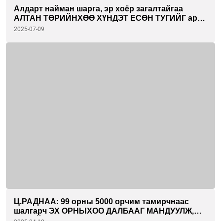
Алдарт найман шарга, эр хоёр загалтайгаа
АЛТАН ТӨРИЙНХӨӨ ХҮНДЭТ ЕСӨН ТУГИЙГ ард
түмнийхээ өмнө түшихэд бэлэн сойгдлоо
2025-07-09
Ц.РАДНАА: 99 орны 5000 орчим тамирчнаас
шалгарч ЭХ ОРНЫХОО ДАЛБААГ МАНДУУЛЖ,
ТӨРИЙН ДУУЛЛАА ЭГШИГЛҮҮЛЭХ бахархал