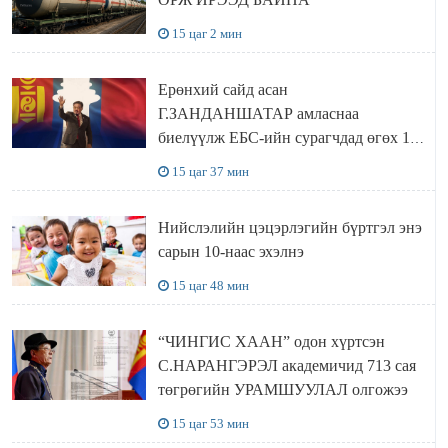
15 цаг 2 мин
Ерөнхий сайд асан
Г.ЗАНДАНШАТАР амласнаа
биелүүлж ЕБС-ийн сурагчдад өгөх 10.
МЯНГАН ШАТРАА хүлээн авчээ
15 цаг 37 мин
Нийслэлийн цэцэрлэгийн бүртгэл энэ
сарын 10-наас эхэлнэ
15 цаг 48 мин
“ЧИНГИС ХААН” одон хүртсэн
С.НАРАНГЭРЭЛ академичид 713 сая
төгрөгийн УРАМШУУЛАЛ олгожээ
15 цаг 53 мин