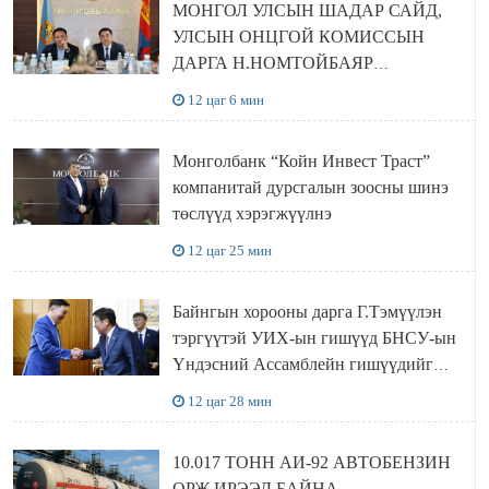
МОНГОЛ УЛСЫН ШАДАР САЙД,
УЛСЫН ОНЦГОЙ КОМИССЫН
ДАРГА Н.НОМТОЙБАЯР
ӨМНӨГОВЬ АЙМАГТ
12 цаг 6 мин
АЖИЛЛАЛАА
Монголбанк “Койн Инвест Траст”
компанитай дурсгалын зоосны шинэ
төслүүд хэрэгжүүлнэ
12 цаг 25 мин
Байнгын хорооны дарга Г.Тэмүүлэн
тэргүүтэй УИХ-ын гишүүд БНСУ-ын
Үндэсний Ассамблейн гишүүдийг
хүлээн авч уулзав
12 цаг 28 мин
10.017 ТОНН АИ-92 АВТОБЕНЗИН
ОРЖ ИРЭЭД БАЙНА