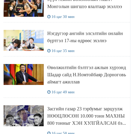
Монголын шигшээ ялалтаар эхэллээ
16 цаг 30 мин
Нэгдүгээр ангийн элсэлтийн онлайн
бүртгэл 17-ны өдрөөс эхэлнэ
16 цаг 35 мин
Өвөлжилтийн бэлтгэл ажлын хүрээнд
Шадар сайд Н.Номтойбаяр Дорноговь
аймагт ажиллав
16 цаг 49 мин
Засгийн газар 23 тэрбумыг зарцуулж
НӨӨЦЛӨСӨН 10.000 тонн МАХНЫ
800 тонныг ХЭН ХУЛГЙАЛСАН бэ...
16 цаг 58 мин