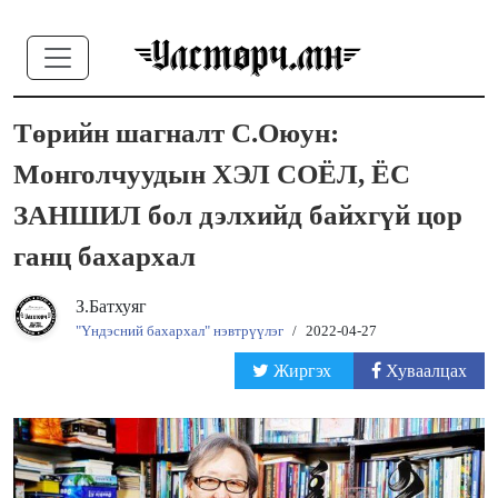
Төрийн шагналт С.Оюун:
Монголчуудын ХЭЛ СОЁЛ, ЁС
ЗАНШИЛ бол дэлхийд байхгүй цор
ганц бахархал
З.Батхуяг
"Үндэсний бахархал" нэвтрүүлэг
/
2022-04-27
Жиргэх
Хуваалцах