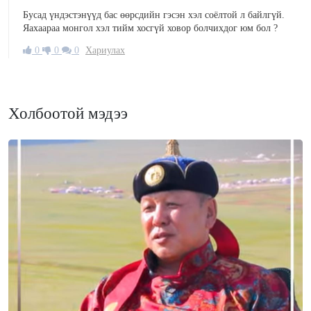
Бусад үндэстэнүүд бас өөрсдийн гэсэн хэл соёлтой л байлгүй.
Яахаараа монгол хэл тийм хосгүй ховор болчихдог юм бол ?
0
0
0
Хариулах
Холбоотой мэдээ