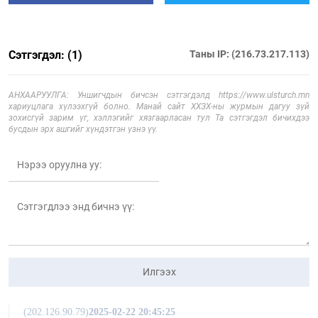
Сэтгэгдэл: (1)
Таны IP: (216.73.217.113)
АНХААРУУЛГА: Уншигчдын бичсэн сэтгэгдэлд https://www.ulsturch.mn
хариуцлага хүлээхгүй болно. Манай сайт ХХЗХ-ны журмын дагуу зүй
зохисгүй зарим үг, хэллэгийг хязгаарласан тул Та сэтгэгдэл бичихдээ
бусдын эрх ашгийг хүндэтгэн үзнэ үү.
Илгээх
(202.126.90.79)
2025-02-22 20:45:25