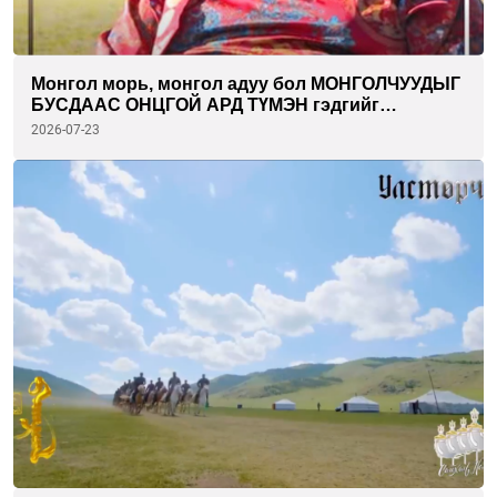
Монгол морь, монгол адуу бол МОНГОЛЧУУДЫГ
БУСДААС ОНЦГОЙ АРД ТҮМЭН гэдгийг
илэрхийлсэн ТАМГА гэж ойлгож болно.
2026-07-23