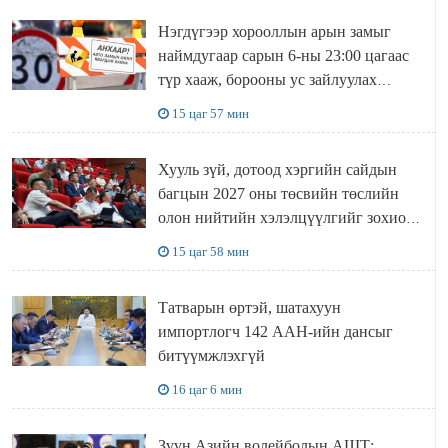
Нэгдүгээр хорооллын арын замыг
наймдугаар сарын 6-ны 23:00 цагаас
түр хааж, борооны ус зайлуулах
шугамын хөндлөн сэтэлгээ хийнэ
15 цаг 57 мин
Хууль зүй, дотоод хэргийн сайдын
багцын 2027 оны төсвийн төслийн
олон нийтийн хэлэлцүүлгийг зохион
байгууллаа
15 цаг 58 мин
Татварын өртэй, шатахуун
импортлогч 142 ААН-ийн дансыг
битүүмжлэхгүй
16 цаг 6 мин
Зүүн Азийн волейболын АШТ: