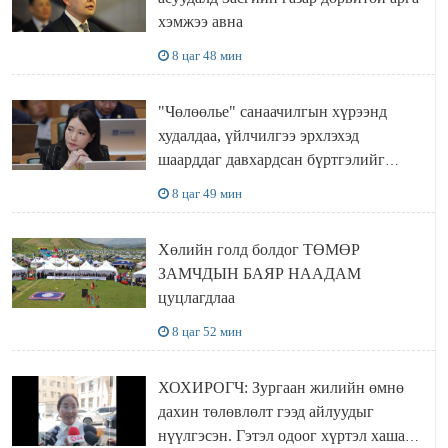
хэмжээ авна
8 цаг 48 мин
"Чөлөөлье" санаачилгын хүрээнд
худалдаа, үйлчилгээ эрхлэхэд
шаарддаг давхардсан бүртгэлийг
хүчингүй болгох тогтоолын төслийг
8 цаг 49 мин
баталлаа
Хөлийн голд болдог ТӨМӨР
ЗАМЧДЫН БАЯР НААДАМ
цуцлагдлаа
8 цаг 52 мин
ХОХИРОГЧ: Зургаан жилийн өмнө
дахин төлөвлөлт гээд айлуудыг
нүүлгэсэн. Гэтэл одоог хүртэл хашаа