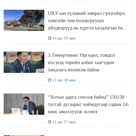
ОХУ-ын түлшний хямрал гүнзгийрч,
хамгийн том боловсруулах
үйлдвэрүүд нь хүртэл халдлагын бай
болов
10 цаг 16 мин
З.Төмөртөмөө: Өргөдөл, гомдол
ихсэхэд төрийн албан хаагчдын
хандлага нөлөөлж байна
11 цаг 38 мин
“Хотын дарга сонсож байна” 150150
тусгай дугаарыг наймдугаар сарын 14-
нөөс ажиллуулж эхэлнэ
11 цаг 57 мин