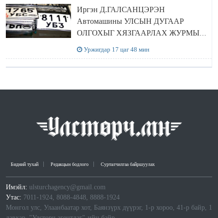
Иргэн Д.ГАЛСАНЦЭРЭН
Автомашины УЛСЫН ДУГААР
ОЛГОХЫГ ХЯЗГААРЛАХ ЖУРМЫГ
ЦУЦЛУУЛАХ санал гаргажээ
Уржигдар 17 цаг 48 мин
Бидний тухай
Редакцын бодлого
Сурталчилгаа байршуулах
Имэйл:
ulsturchagency@gmail.com
Утас:
7011-1924, 8088-4848, 8888-1924
Монгол улс, Улаанбаатар хот, Баянзүрх дүүрэг, 1-р хороо, 41-р байр, 1
давхар, "Улстөрч агентлаг"-ийн байр