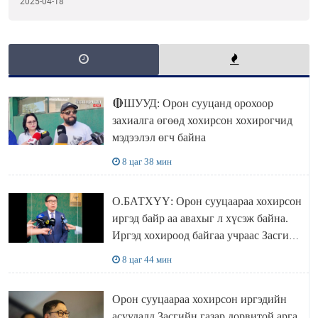
2025-04-18
байлаа
🔴ШУУД: Орон сууцанд орохоор
захиалга өгөөд хохирсон хохирогчид
мэдээлэл өгч байна
8 цаг 38 мин
О.БАТХҮҮ: Орон сууцаараа хохирсон
иргэд байр аа авахыг л хүсэж байна.
Иргэд хохироод байгаа учраас Засгийн
газар доривтой арга хэмжээ авч
8 цаг 44 мин
ажиллана
Орон сууцаараа хохирсон иргэдийн
асуудалд Засгийн газар дорвитой арга