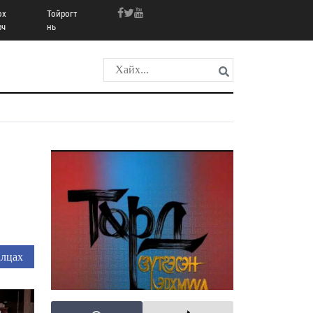
ох
Тойрогт
рч
нь
лцах