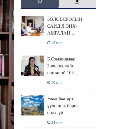
БОЛОВСРОЛЫН
САЙД Л.ЭНХ-
АМГАЛАН
ПИЙРСОН
15 мин
КОМПАНИЙН
УДИРДЛАГАТАЙ
Б.Сэмжидмаа:
УУЛЗЛАА
Зөвшөөрлийн
шинжтэй 103
бүртгэлээс
19 мин
нийслэлийн бизнес
эрхлэгчдийг
Улаанбаатарт
чөлөөллөө
үүлшинэ, бороо
орохгүй
24 мин