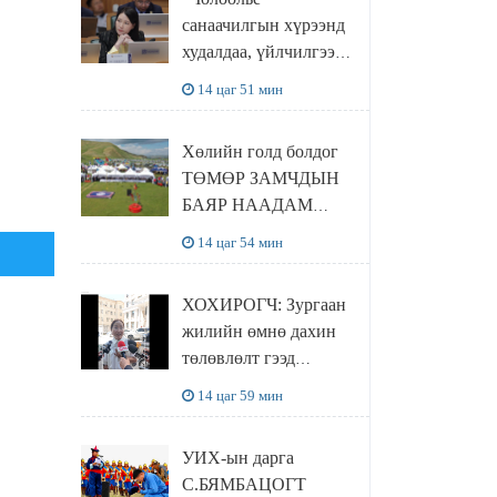
санаачилгын хүрээнд
худалдаа, үйлчилгээ
эрхлэхэд шаарддаг
14 цаг 51 мин
давхардсан
бүртгэлийг хүчингүй
Хөлийн голд болдог
болгох тогтоолын
ТӨМӨР ЗАМЧДЫН
төслийг баталлаа
БАЯР НААДАМ
цуцлагдлаа
14 цаг 54 мин
ХОХИРОГЧ: Зургаан
жилийн өмнө дахин
төлөвлөлт гээд
айлуудыг нүүлгэсэн.
14 цаг 59 мин
Гэтэл одоог хүртэл
хашаа байшин ч
УИХ-ын дарга
байхгүй, орон сууц ч
С.БЯМБАЦОГТ
байхгүй хаана