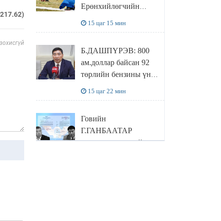
Ерөнхийлөгчийн
амьдрахаа мэдэхгүй
.217.62)
захирамжит ТӨРИЙН
явж байна
15 цаг 15 мин
ИЛЧ
ТӨЛӨӨЛӨГЧӨӨР
 зохисгүй
Б.ДАШПҮРЭВ: 800
Сутай хайрханы
ам.доллар байсан 92
тахилгад оролцжээ
төрлийн бензины үнэ
851 ам.доллар болж
15 цаг 22 мин
НЭМЭГДСЭН
Говийн
Г.ГАНБААТАР
гишүүн, зөвлөхийн
хамт САНКТ
16 цаг 16 мин
ПЕТЕРБУРГТ
зугаалах замын
ОХУ-ын түлшний
зардлаа “ИНҮТ”
хямрал гүнзгийрч,
ТӨХХК даажээ
хамгийн том