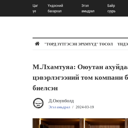
Цаг
Үндэсний
Эгэл
Байр
үе
бахархал
амьдрал
суурь
"ТӨРД ЗҮТГЭСЭН ЭРХМҮҮД" ТӨСӨЛ
ҮНДЭ
М.Лхамтуяа: Оюутан ахуйдаа
цэвэрлэгээний том компани б
биелсэн
Д.Оюунболд
Эгэл амьдрал
/
2024-03-19