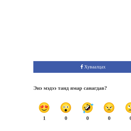
Хуваалцах
Энэ мэдээ танд ямар санагдав?
1
0
0
0