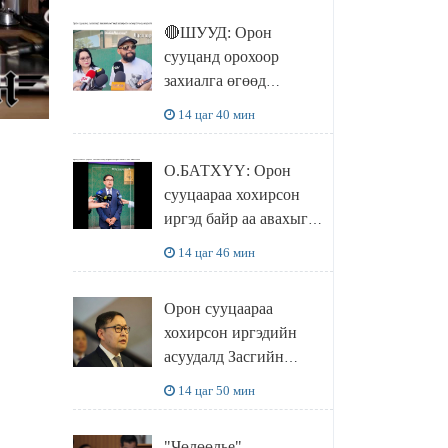
🔴ШУУД: Орон
сууцанд орохоор
захиалга өгөөд
хохирсон хохирогчид
14 цаг 40 мин
мэдээлэл өгч байна
О.БАТХҮҮ: Орон
сууцаараа хохирсон
иргэд байр аа авахыг л
хүсэж байна. Иргэд
14 цаг 46 мин
хохироод байгаа
учраас Засгийн газар
Орон сууцаараа
доривтой арга хэмжээ
хохирсон иргэдийн
авч ажиллана
асуудалд Засгийн
газар дорвитой арга
14 цаг 50 мин
хэмжээ авна
"Чөлөөлье"