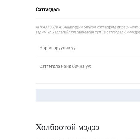
Сэтгэгдэл:
АНХААРУУЛГА: Уншигчдын бичсэн сэтгэгдэлд https://www.ul
зарим үг, хэллэгийг хязгаарласан тул Та сэтгэгдэл бичихдэ
Холбоотой мэдээ