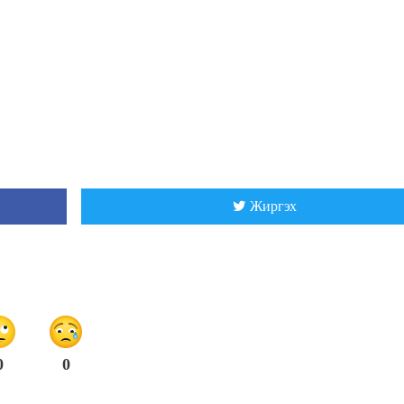
Жиргэх
0
0