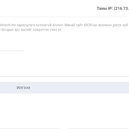
Таны IP: (216.73
sturch.mn хариуцлага хүлээхгүй болно. Манай сайт ХХЗХ-ны журмын дагуу зүй
э бусдын эрх ашгийг хүндэтгэн үзнэ үү.
Илгээх