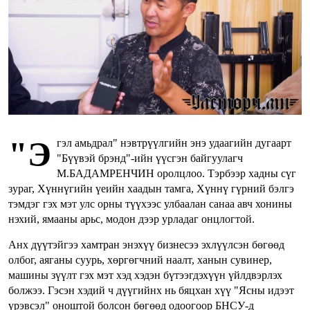
"Э
гэл амьдрал" нэвтрүүлгийн энэ удаагийн дугаарт
"Бүүвэй брэнд"-ийн үүсгэн байгуулагч
М.БАДАМРЕНЧИН оролцлоо. Тэрбээр хадны сүг
зураг, Хүннүгийн үеийн хаадын тамга, Хүннү гүрний бэлгэ
тэмдэг гэх мэт улс орны түүхээс улбаалан санаа авч хонины
нэхий, ямааны арьс, модон дээр урладаг онцлогтой.
Анх дүүтэйгээ хамтран энэхүү бизнесээ эхлүүлсэн бөгөөд
олбог, аяганы суурь, хөргөгчний наалт, ханын сувинер,
машины зүүлт гэх мэт хэд хэдэн бүтээгдэхүүн үйлдвэрлэх
болжээ. Гэсэн хэдий ч дүүгийнх нь бяцхан хүү "Ясны идээт
үрэвсэл" оноштой болсон бөгөөд одоогоор БНСУ-д