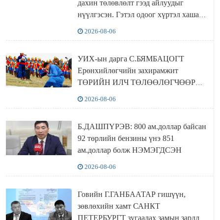
дахин төлөвлөлт гээд айлуудыг
нүүлгэсэн. Гэтэл одоог хүртэл хашаа
байшин ч байхгүй, орон сууц ч
2026-08-06
байхгүй хаана амьдрахаа мэдэхгүй явж
байна
УИХ-ын дарга С.БЯМБАЦОГТ
Ерөнхийлөгчийн захирамжит
ТӨРИЙН ИЛЧ ТӨЛӨӨЛӨГЧӨӨР
Сутай хайрханы тахилгад оролцжээ
2026-08-06
Б.ДАШПҮРЭВ: 800 ам.доллар байсан
92 төрлийн бензины үнэ 851
ам.доллар болж НЭМЭГДСЭН
2026-08-06
Говийн Г.ГАНБААТАР гишүүн,
зөвлөхийн хамт САНКТ
ПЕТЕРБУРГТ зугаалах замын зардлаа