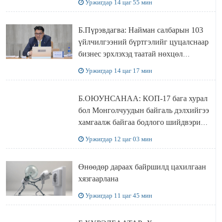
Уржигдар 14 цаг 55 мин
Б.Пүрэвдагва: Найман салбарын 103
үйлчилгээний бүртгэлийг цуцалснаар
бизнес эрхлэхэд таатай нөхцөл
бүрдэнэ
Уржигдар 14 цаг 17 мин
Б.ОЮУНСАНАА: КОП-17 бага хурал
бол Монголчуудын байгаль дэлхийгээ
хамгаалж байгаа бодлого шийдвэрийг
ДЭЛХИЙД СУРТАЛЧИЛАХ гол
Уржигдар 12 цаг 03 мин
бодлого
Өнөөдөр дараах байршилд цахилгаан
хязгаарлана
Уржигдар 11 цаг 45 мин