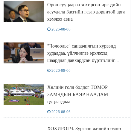
Орон сууцаараа хохирсон иргэдийн
асуудалд Засгийн газар дорвитой арга
хэмжээ авна
2026-08-06
"Чөлөөлье" санаачилгын хүрээнд
худалдаа, үйлчилгээ эрхлэхэд
шаарддаг давхардсан бүртгэлийг
хүчингүй болгох тогтоолын төслийг
2026-08-06
баталлаа
Хөлийн голд болдог ТӨМӨР
ЗАМЧДЫН БАЯР НААДАМ
цуцлагдлаа
2026-08-06
ХОХИРОГЧ: Зургаан жилийн өмнө