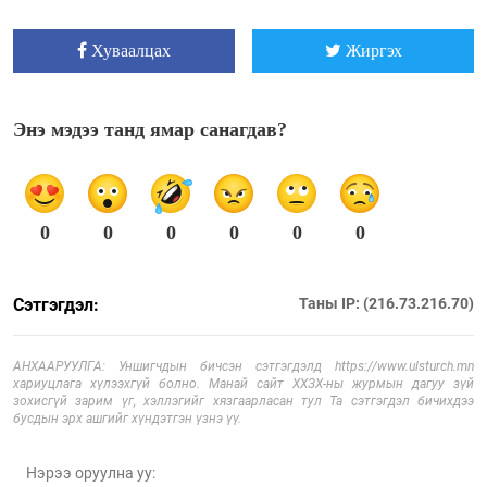
Хуваалцах
Жиргэх
Энэ мэдээ танд ямар санагдав?
0
0
0
0
0
0
Сэтгэгдэл:
Таны IP: (216.73.216.70)
АНХААРУУЛГА: Уншигчдын бичсэн сэтгэгдэлд https://www.ulsturch.mn
хариуцлага хүлээхгүй болно. Манай сайт ХХЗХ-ны журмын дагуу зүй
зохисгүй зарим үг, хэллэгийг хязгаарласан тул Та сэтгэгдэл бичихдээ
бусдын эрх ашгийг хүндэтгэн үзнэ үү.