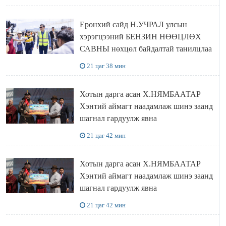
Ерөнхий сайд Н.УЧРАЛ улсын
хэрэгцээний БЕНЗИН НӨӨЦЛӨХ
САВНЫ нөхцөл байдалтай танилцлаа
21 цаг 38 мин
Хотын дарга асан Х.НЯМБААТАР
Хэнтий аймагт наадамлаж шинэ заанд
шагнал гардуулж явна
21 цаг 42 мин
Хотын дарга асан Х.НЯМБААТАР
Хэнтий аймагт наадамлаж шинэ заанд
шагнал гардуулж явна
21 цаг 42 мин