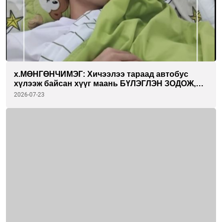
х.МӨНГӨНЧИМЭГ: Хичээлээ тараад автобус
хүлээж байсан хүүг маань БҮЛЭГЛЭН ЗОДОЖ,
хүнд гэмтэл учруулсан. Хүүгээ эрүүл болгохын
2026-07-23
төлөө бүх зүйлээ зориулж байна.