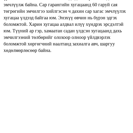
эмчлүүлж байна. Сар гарангийн хугацаанд 60 гаруй сая
төгрөгийн эмчилгээ хийлгэсэн ч дахин сар хагас эмчлүүлэх
хугацаа үлдээд байгаа юм. Энэхүү өвчин нь бүрэн эдгэх
боломжтой. Харин хугацаа алдвал илүү хүндрэх эрсдэлтэй
юм. Түүний ар гэр, хамаатан садан үлдсэн хугацаанд дахь
эмчилгээний төлбөрийг олохоор олноор үйлдвэрлэх
боломжтой хөргөгчний наалтанд захиалга авч, шаргуу
хөдөлмөрлөсөөр байна.