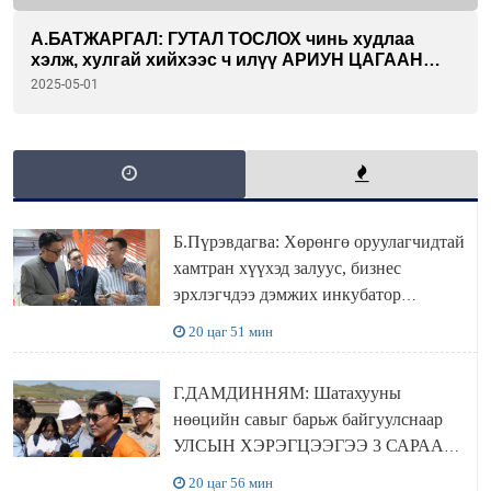
А.БАТЖАРГАЛ: ГУТАЛ ТОСЛОХ чинь худлаа
хэлж, хулгай хийхээс ч илүү АРИУН ЦАГААН
ХӨДӨЛМӨР шүү дээ...
2025-05-01
Б.Пүрэвдагва: Хөрөнгө оруулагчидтай
хамтран хүүхэд залуус, бизнес
эрхлэгчдээ дэмжих инкубатор
төвүүдийг хотын захын хорооллуудад
20 цаг 51 мин
байгуулна
Г.ДАМДИННЯМ: Шатахууны
нөөцийн савыг барьж байгуулснаар
УЛСЫН ХЭРЭГЦЭЭГЭЭ 3 САРААР
НӨӨЦЛӨДӨГ болно
20 цаг 56 мин