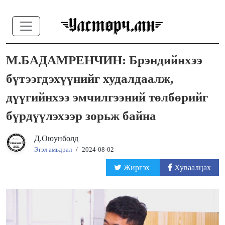
М.БАДАМРЕНЧИН: Брэндийнхээ
бүтээгдэхүүнийг худалдаалж,
дүүгийнхээ эмчилгээний төлбөрийг
бүрдүүлэхээр зорьж байна
Д.Оюунболд
Эгэл амьдрал
/
2024-08-02
Жиргэх
Хуваалцах