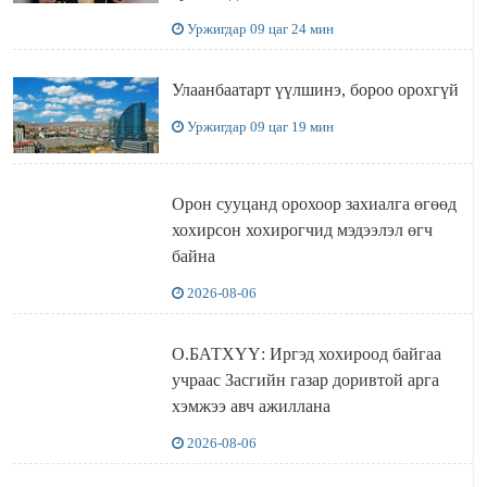
Уржигдар 09 цаг 24 мин
Улаанбаатарт үүлшинэ, бороо орохгүй
Уржигдар 09 цаг 19 мин
Орон сууцанд орохоор захиалга өгөөд
хохирсон хохирогчид мэдээлэл өгч
байна
2026-08-06
О.БАТХҮҮ: Иргэд хохироод байгаа
учраас Засгийн газар доривтой арга
хэмжээ авч ажиллана
2026-08-06