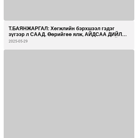
Т.БАЯНЖАРГАЛ: Хөгжлийн бэрхшээл гэдэг
зүгээр л СААД. Өөрийгөө ялж, АЙДСАА ДИЙЛЖ
тэмцээний тайзан дээр гарах ҮНЭХЭЭР САЙХАН
2025-05-29
МЭДРЭМЖ өгсөн