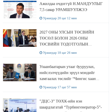
Ажилдаа очдоггүй Н.МАНДУУЛЫГ
7,5 саяар УРАМШУУЛЖЭЭ
Уржигдар 20 цаг 12 мин
2027 ОНЫ УЛСЫН ТӨСВИЙН
ТӨСӨЛ БОЛОН 2026 ОНЫ
ТӨСВИЙН ТОДОТГОЛЫН
ТӨСЛИЙН ОЛОН НИЙТИЙН
Уржигдар 18 цаг 26 мин
ХЭЛЭЛЦҮҮЛЭГ БОЛЛОО
Улаанбаатарын утааг бууруулах,
нийслэлчүүдийн эрүүл мэндийг
хамгаалах төслийг “Чингис хаан
баялгийн сан нэгдэл” ХХК-тай
Уржигдар 17 цаг 57 мин
хамтран хэрэгжүүлнэ
"ДЦС-3” ТӨХК-ийн нэн
шаардлагатай “Турбингенератор-5”-