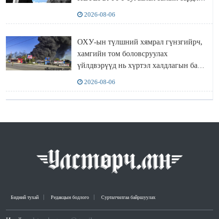
“ИНҮТ” ТӨХХК даажээ
2026-08-06
ОХУ-ын түлшний хямрал гүнзгийрч,
хамгийн том боловсруулах
үйлдвэрүүд нь хүртэл халдлагын бай
болов
2026-08-06
Бидний тухай
Редакцын бодлого
Сурталчилгаа байршуулах