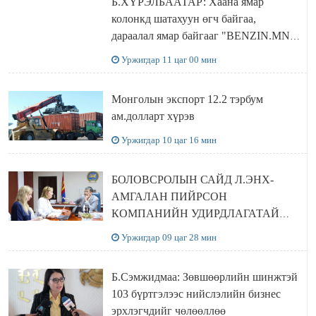
Б.ХҮРЭЛБААТАР: Хаана ямар
колонкд шатахуун өгч байгаа,
дараалал ямар байгааг "BENZIN.MN”
сайтаас харах боломжтой
Уржигдар 11 цаг 00 мин
Монголын экспорт 12.2 тэрбум
ам.долларт хүрэв
Уржигдар 10 цаг 16 мин
БОЛОВСРОЛЫН САЙД Л.ЭНХ-
АМГАЛАН ПИЙРСОН
КОМПАНИЙН УДИРДЛАГАТАЙ
УУЛЗЛАА
Уржигдар 09 цаг 28 мин
Б.Сэмжидмаа: Зөвшөөрлийн шинжтэй
103 бүртгэлээс нийслэлийн бизнес
эрхлэгчдийг чөлөөллөө