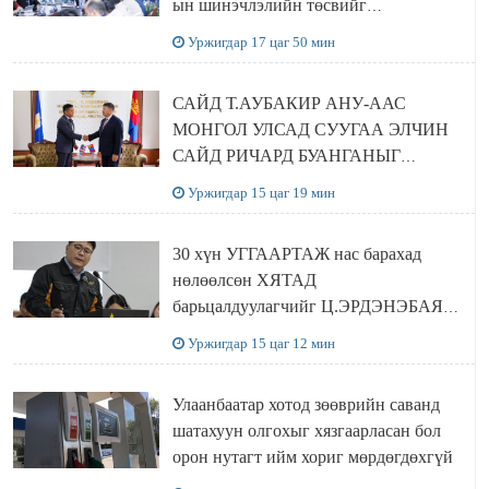
ын шинэчлэлийн төсвийг
шийдвэрлэхээр болов
Уржигдар 17 цаг 50 мин
САЙД Т.АУБАКИР АНУ-ААС
МОНГОЛ УЛСАД СУУГАА ЭЛЧИН
САЙД РИЧАРД БУАНГАНЫГ
ХҮЛЭЭН АВЧ УУЛЗЛАА
Уржигдар 15 цаг 19 мин
30 хүн УГГААРТАЖ нас барахад
нөлөөлсөн ХЯТАД
барьцалдуулагчийг Ц.ЭРДЭНЭБАЯР
захирал дахин худалдаж авахаар
Уржигдар 15 цаг 12 мин
болжээ
Улаанбаатар хотод зөөврийн саванд
шатахуун олгохыг хязгаарласан бол
орон нутагт ийм хориг мөрдөгдөхгүй