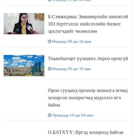
Б.Сэмжидмаа: Зөвшөөрлийн шинжтэй
103 бүртгэлээс нийслэлийн бизнес
эрхлэгчдийг чөлөөллөө
Өчигдөр 09 цаг 24 мин
Улаанбаатарт үүлшинэ, бороо орохгүй
Өчигдөр 09 цаг 19 мин
Орон сууцанд орохоор захиалга өгөөд
хохирсон хохирогчид мэдээлэл өгч
байна
Уржигдар 19 цаг 04 мин
О.БАТХҮҮ: Иргэд хохироод байгаа