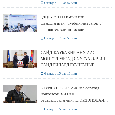
баялгийн сан нэгдэл” ХХК-тай
Өчигдөр 17 цаг 57 мин
хамтран хэрэгжүүлнэ
"ДЦС-3” ТӨХК-ийн нэн
шаардлагатай “Турбингенератор-5”-
ын шинэчлэлийн төсвийг
шийдвэрлэхээр болов
Өчигдөр 17 цаг 50 мин
САЙД Т.АУБАКИР АНУ-ААС
МОНГОЛ УЛСАД СУУГАА ЭЛЧИН
САЙД РИЧАРД БУАНГАНЫГ
ХҮЛЭЭН АВЧ УУЛЗЛАА
Өчигдөр 15 цаг 19 мин
30 хүн УГГААРТАЖ нас барахад
нөлөөлсөн ХЯТАД
барьцалдуулагчийг Ц.ЭРДЭНЭБАЯР
захирал дахин худалдаж авахаар
Өчигдөр 15 цаг 12 мин
болжээ