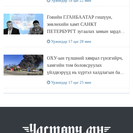
Уржигдар 18 цаг 22 мин
Говийн Г.ГАНБААТАР гишүүн,
зөвлөхийн хамт САНКТ
ПЕТЕРБУРГТ зугаалах замын зардлаа
“ИНҮТ” ТӨХХК даажээ
Уржигдар 17 цаг 28 мин
ОХУ-ын түлшний хямрал гүнзгийрч,
хамгийн том боловсруулах
үйлдвэрүүд нь хүртэл халдлагын бай
болов
Уржигдар 17 цаг 25 мин