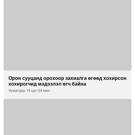
Орон сууцанд орохоор захиалга өгөөд хохирсон
хохирогчид мэдээлэл өгч байна
Уржигдар 19 цаг 04 мин