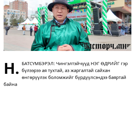
Н.
БАТСҮМБЭРЭЛ: Чингэлтэйчүүд НЭГ ӨДРИЙГ гэр
бүлээрээ ая тухтай, аз жаргалтай сайхан
өнгөрүүлэх боломжийг бүрдүүлсэндээ баяртай
байна