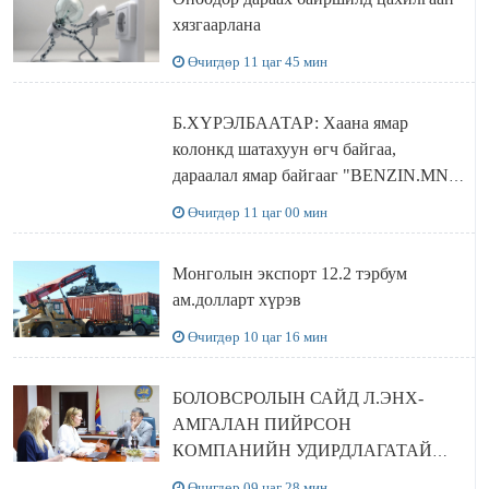
хязгаарлана
Өчигдөр 11 цаг 45 мин
Б.ХҮРЭЛБААТАР: Хаана ямар
колонкд шатахуун өгч байгаа,
дараалал ямар байгааг "BENZIN.MN”
сайтаас харах боломжтой
Өчигдөр 11 цаг 00 мин
Монголын экспорт 12.2 тэрбум
ам.долларт хүрэв
Өчигдөр 10 цаг 16 мин
БОЛОВСРОЛЫН САЙД Л.ЭНХ-
АМГАЛАН ПИЙРСОН
КОМПАНИЙН УДИРДЛАГАТАЙ
УУЛЗЛАА
Өчигдөр 09 цаг 28 мин