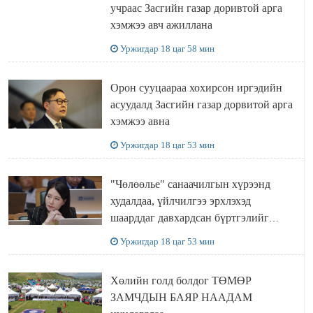
учраас Засгийн газар доривтой арга
хэмжээ авч ажиллана
Уржигдар 18 цаг 58 мин
Орон сууцаараа хохирсон иргэдийн
асуудалд Засгийн газар дорвитой арга
хэмжээ авна
Уржигдар 18 цаг 53 мин
"Чөлөөлье" санаачилгын хүрээнд
худалдаа, үйлчилгээ эрхлэхэд
шаарддаг давхардсан бүртгэлийг
хүчингүй болгох тогтоолын төслийг
Уржигдар 18 цаг 53 мин
баталлаа
Хөлийн голд болдог ТӨМӨР
ЗАМЧДЫН БАЯР НААДАМ