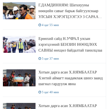
Г.ДАМДИННЯМ: Шатахууны
нөөцийн савыг барьж байгуулснаар
УЛСЫН ХЭРЭГЦЭЭГЭЭ 3 САРААР
НӨӨЦЛӨДӨГ болно
4 цаг 55 мин
Ерөнхий сайд Н.УЧРАЛ улсын
хэрэгцээний БЕНЗИН НӨӨЦЛӨХ
САВНЫ нөхцөл байдалтай танилцлаа
5 цаг 37 мин
Хотын дарга асан Х.НЯМБААТАР
Хэнтий аймагт наадамлаж шинэ заанд
шагнал гардуулж явна
5 цаг 40 мин
Хотын дарга асан Х.НЯМБААТАР