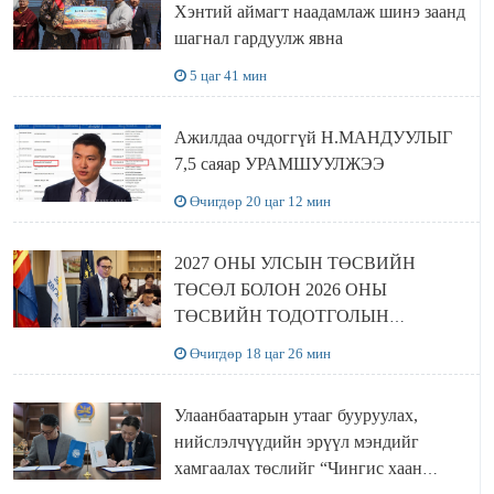
Хэнтий аймагт наадамлаж шинэ заанд
шагнал гардуулж явна
5 цаг 41 мин
Ажилдаа очдоггүй Н.МАНДУУЛЫГ
7,5 саяар УРАМШУУЛЖЭЭ
Өчигдөр 20 цаг 12 мин
2027 ОНЫ УЛСЫН ТӨСВИЙН
ТӨСӨЛ БОЛОН 2026 ОНЫ
ТӨСВИЙН ТОДОТГОЛЫН
ТӨСЛИЙН ОЛОН НИЙТИЙН
Өчигдөр 18 цаг 26 мин
ХЭЛЭЛЦҮҮЛЭГ БОЛЛОО
Улаанбаатарын утааг бууруулах,
нийслэлчүүдийн эрүүл мэндийг
хамгаалах төслийг “Чингис хаан