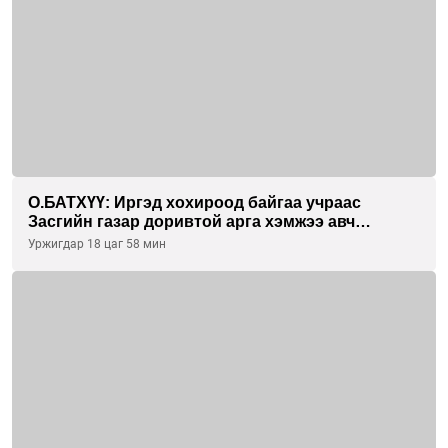
О.БАТХҮҮ: Иргэд хохироод байгаа учраас
Засгийн газар доривтой арга хэмжээ авч
ажиллана
Уржигдар 18 цаг 58 мин