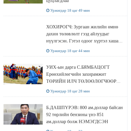
цуцлагдлаа
Уржигдар 18 цаг 49 мин
ХОХИРОГЧ: Зургаан жилийн өмнө
дахин төлөвлөлт гээд айлуудыг
нүүлгэсэн. Гэтэл одоог хүртэл хашаа
байшин ч байхгүй, орон сууц ч
Уржигдар 18 цаг 44 мин
байхгүй хаана амьдрахаа мэдэхгүй явж
байна
УИХ-ын дарга С.БЯМБАЦОГТ
Ерөнхийлөгчийн захирамжит
ТӨРИЙН ИЛЧ ТӨЛӨӨЛӨГЧӨӨР
Сутай хайрханы тахилгад оролцжээ
Уржигдар 18 цаг 28 мин
Б.ДАШПҮРЭВ: 800 ам.доллар байсан
92 төрлийн бензины үнэ 851
ам.доллар болж НЭМЭГДСЭН