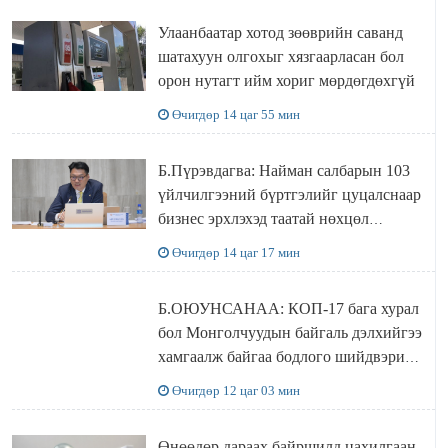
Улаанбаатар хотод зөөврийн саванд
шатахуун олгохыг хязгаарласан бол
орон нутагт ийм хориг мөрдөгдөхгүй
Өчигдөр 14 цаг 55 мин
Б.Пүрэвдагва: Найман салбарын 103
үйлчилгээний бүртгэлийг цуцалснаар
бизнес эрхлэхэд таатай нөхцөл
бүрдэнэ
Өчигдөр 14 цаг 17 мин
Б.ОЮУНСАНАА: КОП-17 бага хурал
бол Монголчуудын байгаль дэлхийгээ
хамгаалж байгаа бодлого шийдвэрийг
ДЭЛХИЙД СУРТАЛЧИЛАХ гол
Өчигдөр 12 цаг 03 мин
бодлого
Өнөөдөр дараах байршилд цахилгаан