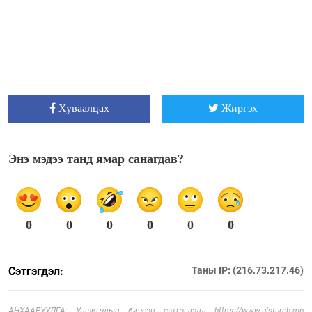
Хуваалцах
Жиргэх
Энэ мэдээ танд ямар санагдав?
0
0
0
0
0
0
Сэтгэгдэл:
Таны IP: (216.73.217.46)
АНХААРУУЛГА: Уншигчдын бичсэн сэтгэгдэлд https://www.ulsturch.mn