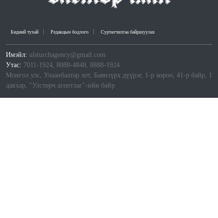
Бидний тухай
Редакцын бодлого
Сурталчилгаа байршуулах
Имэйл:
ulsturchagency@gmail.com
Утас:
7011-1924, 8088-4848, 8888-1924
Монгол улс, Улаанбаатар хот, Баянзүрх дүүрэг, 1-р хороо, 41-р байр, 1
давхар, "Улстөрч агентлаг"-ийн байр