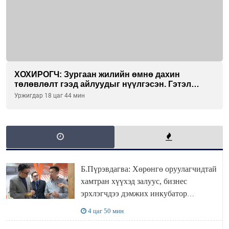
ХОХИРОГЧ: Зургаан жилийн өмнө дахин
төлөвлөлт гээд айлуудыг нүүлгэсэн. Гэтэл
одоог хүртэл хашаа байшин ч байхгүй, орон
Уржигдар 18 цаг 44 мин
сууц ч байхгүй хаана амьдрахаа мэдэхгүй явж
байна
Б.Пүрэвдагва: Хөрөнгө оруулагчидтай
хамтран хүүхэд залуус, бизнес
эрхлэгчдээ дэмжих инкубатор
төвүүдийг хотын захын хорооллуудад
4 цаг 50 мин
байгуулна