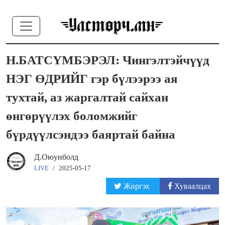
Н.БАТСҮМБЭРЭЛ: Чингэлтэйчүүд
НЭГ ӨДРИЙГ гэр бүлээрээ ая
тухтай, аз жаргалтай сайхан
өнгөрүүлэх боломжийг
бүрдүүлсэндээ баяртай байна
Д.Оюунболд
LIVE
/
2025-05-17
Жиргэх
Хуваалцах