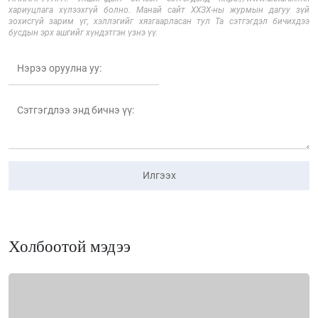
хариуцлага хүлээхгүй болно. Манай сайт ХХЗХ-ны журмын дагуу зүй
зохисгүй зарим үг, хэллэгийг хязгаарласан тул Та сэтгэгдэл бичихдээ
бусдын эрх ашгийг хүндэтгэн үзнэ үү.
Илгээх
Холбоотой мэдээ