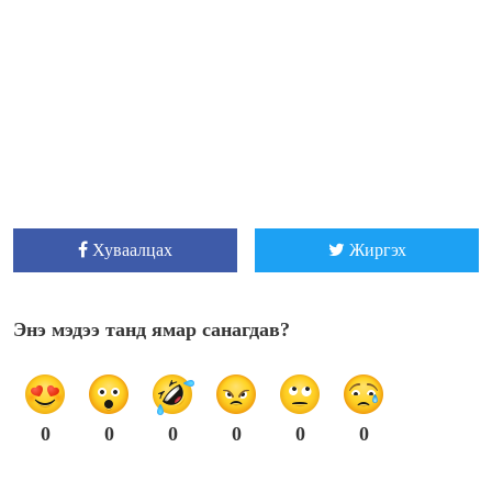
Хуваалцах
Жиргэх
Энэ мэдээ танд ямар санагдав?
0
0
0
0
0
0