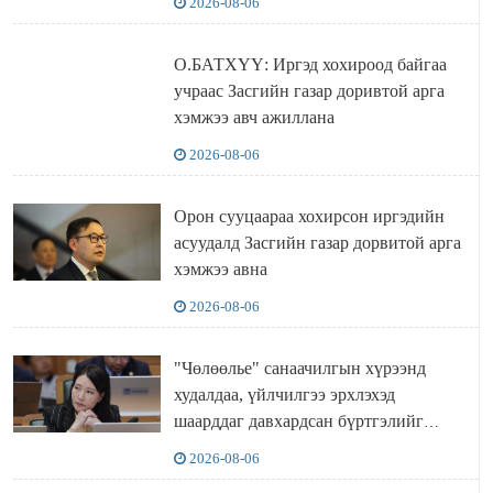
2026-08-06
О.БАТХҮҮ: Иргэд хохироод байгаа
учраас Засгийн газар доривтой арга
хэмжээ авч ажиллана
2026-08-06
Орон сууцаараа хохирсон иргэдийн
асуудалд Засгийн газар дорвитой арга
хэмжээ авна
2026-08-06
"Чөлөөлье" санаачилгын хүрээнд
худалдаа, үйлчилгээ эрхлэхэд
шаарддаг давхардсан бүртгэлийг
хүчингүй болгох тогтоолын төслийг
2026-08-06
баталлаа