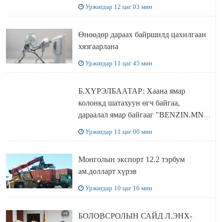
ДЭЛХИЙД СУРТАЛЧИЛАХ гол
Уржигдар 12 цаг 03 мин
бодлого
Өнөөдөр дараах байршилд цахилгаан
хязгаарлана
Уржигдар 11 цаг 45 мин
Б.ХҮРЭЛБААТАР: Хаана ямар
колонкд шатахуун өгч байгаа,
дараалал ямар байгааг "BENZIN.MN”
сайтаас харах боломжтой
Уржигдар 11 цаг 00 мин
Монголын экспорт 12.2 тэрбум
ам.долларт хүрэв
Уржигдар 10 цаг 16 мин
БОЛОВСРОЛЫН САЙД Л.ЭНХ-