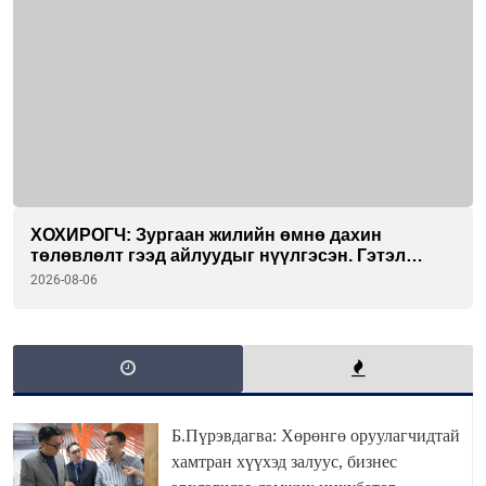
ХОХИРОГЧ: Зургаан жилийн өмнө дахин
төлөвлөлт гээд айлуудыг нүүлгэсэн. Гэтэл
одоог хүртэл хашаа байшин ч байхгүй, орон
2026-08-06
сууц ч байхгүй хаана амьдрахаа мэдэхгүй явж
байна
Б.Пүрэвдагва: Хөрөнгө оруулагчидтай
хамтран хүүхэд залуус, бизнес