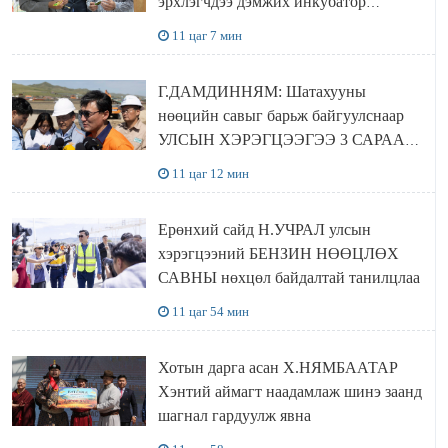
эрхлэгчдээ дэмжих инкубатор
төвүүдийг хотын захын хорооллуудад
11 цаг 7 мин
байгуулна
Г.ДАМДИННЯМ: Шатахууны
нөөцийн савыг барьж байгуулснаар
УЛСЫН ХЭРЭГЦЭЭГЭЭ 3 САРААР
НӨӨЦЛӨДӨГ болно
11 цаг 12 мин
Ерөнхий сайд Н.УЧРАЛ улсын
хэрэгцээний БЕНЗИН НӨӨЦЛӨХ
САВНЫ нөхцөл байдалтай танилцлаа
11 цаг 54 мин
Хотын дарга асан Х.НЯМБААТАР
Хэнтий аймагт наадамлаж шинэ заанд
шагнал гардуулж явна