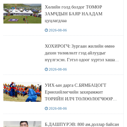
Хөлийн голд болдог ТӨМӨР
ЗАМЧДЫН БАЯР НААДАМ
цуцлагдлаа
2026-08-06
ХОХИРОГЧ: Зургаан жилийн өмнө
дахин төлөвлөлт гээд айлуудыг
нүүлгэсэн. Гэтэл одоог хүртэл хашаа
байшин ч байхгүй, орон сууц ч
2026-08-06
байхгүй хаана амьдрахаа мэдэхгүй явж
байна
УИХ-ын дарга С.БЯМБАЦОГТ
Ерөнхийлөгчийн захирамжит
ТӨРИЙН ИЛЧ ТӨЛӨӨЛӨГЧӨӨР
Сутай хайрханы тахилгад оролцжээ
2026-08-06
Б.ДАШПҮРЭВ: 800 ам.доллар байсан