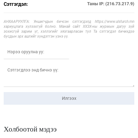
Сэтгэгдэл:
Таны IP: (216.73.217.9)
АНХААРУУЛГА: Уншигчдын бичсэн сэтгэгдэлд https://www.ulsturch.mn
хариуцлага хүлээхгүй болно. Манай сайт ХХЗХ-ны журмын дагуу зүй
зохисгүй зарим үг, хэллэгийг хязгаарласан тул Та сэтгэгдэл бичихдээ
бусдын эрх ашгийг хүндэтгэн үзнэ үү.
Илгээх
Холбоотой мэдээ