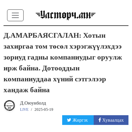
Д.АМАРБАЯСГАЛАН: Хотын
захиргаа том төсөл хэрэгжүүлэхдээ
зориуд гадны компаниудыг оруулж
ирж байна. Дотооддын
компаниуддаа хүний сэтгэлээр
хандаж байна
Д.Оюунболд
LIVE
/
2025-05-19
Жиргэх
Хуваалцах