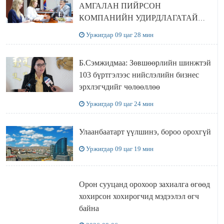
АМГАЛАН ПИЙРСОН
КОМПАНИЙН УДИРДЛАГАТАЙ
УУЛЗЛАА
Уржигдар 09 цаг 28 мин
Б.Сэмжидмаа: Зөвшөөрлийн шинжтэй
103 бүртгэлээс нийслэлийн бизнес
эрхлэгчдийг чөлөөллөө
Уржигдар 09 цаг 24 мин
Улаанбаатарт үүлшинэ, бороо орохгүй
Уржигдар 09 цаг 19 мин
Орон сууцанд орохоор захиалга өгөөд
хохирсон хохирогчид мэдээлэл өгч
байна