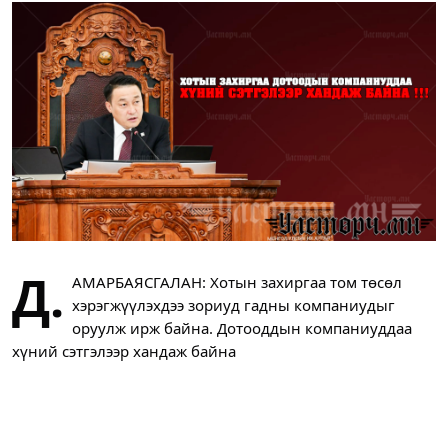
Д.
АМАРБАЯСГАЛАН: Хотын захиргаа том төсөл
хэрэгжүүлэхдээ зориуд гадны компаниудыг
оруулж ирж байна. Дотооддын компаниуддаа
хүний сэтгэлээр хандаж байна