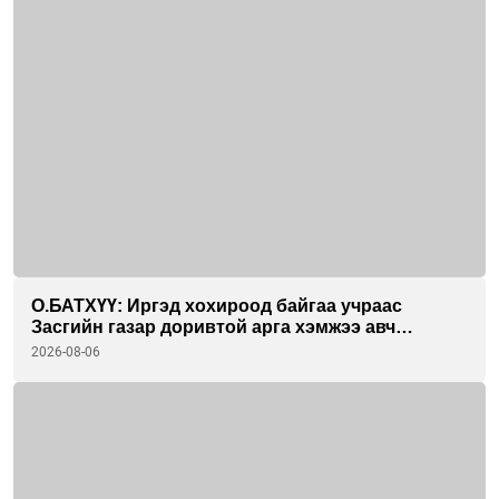
О.БАТХҮҮ: Иргэд хохироод байгаа учраас
Засгийн газар доривтой арга хэмжээ авч
ажиллана
2026-08-06