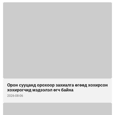
Орон сууцанд орохоор захиалга өгөөд хохирсон
хохирогчид мэдээлэл өгч байна
2026-08-06