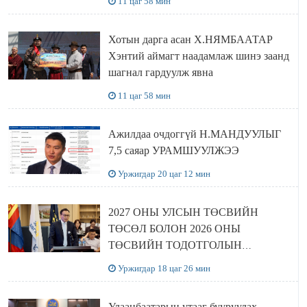
11 цаг 58 мин
Хотын дарга асан Х.НЯМБААТАР
Хэнтий аймагт наадамлаж шинэ заанд
шагнал гардуулж явна
11 цаг 58 мин
Ажилдаа очдоггүй Н.МАНДУУЛЫГ
7,5 саяар УРАМШУУЛЖЭЭ
Уржигдар 20 цаг 12 мин
2027 ОНЫ УЛСЫН ТӨСВИЙН
ТӨСӨЛ БОЛОН 2026 ОНЫ
ТӨСВИЙН ТОДОТГОЛЫН
ТӨСЛИЙН ОЛОН НИЙТИЙН
Уржигдар 18 цаг 26 мин
ХЭЛЭЛЦҮҮЛЭГ БОЛЛОО
Улаанбаатарын утааг бууруулах,