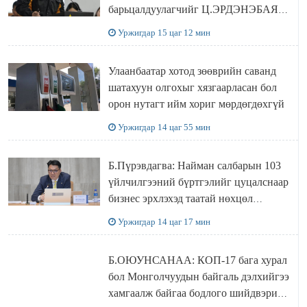
барьцалдуулагчийг Ц.ЭРДЭНЭБАЯР
захирал дахин худалдаж авахаар
Уржигдар 15 цаг 12 мин
болжээ
Улаанбаатар хотод зөөврийн саванд
шатахуун олгохыг хязгаарласан бол
орон нутагт ийм хориг мөрдөгдөхгүй
Уржигдар 14 цаг 55 мин
Б.Пүрэвдагва: Найман салбарын 103
үйлчилгээний бүртгэлийг цуцалснаар
бизнес эрхлэхэд таатай нөхцөл
бүрдэнэ
Уржигдар 14 цаг 17 мин
Б.ОЮУНСАНАА: КОП-17 бага хурал
бол Монголчуудын байгаль дэлхийгээ
хамгаалж байгаа бодлого шийдвэрийг