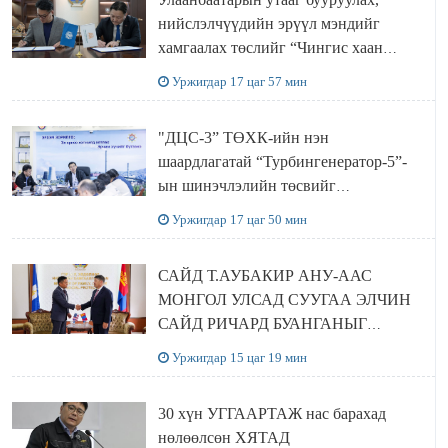
нийслэлчүүдийн эрүүл мэндийг
хамгаалах төслийг “Чингис хаан
баялгийн сан нэгдэл” ХХК-тай
Уржигдар 17 цаг 57 мин
хамтран хэрэгжүүлнэ
"ДЦС-3” ТӨХК-ийн нэн
шаардлагатай “Турбингенератор-5”-
ын шинэчлэлийн төсвийг
шийдвэрлэхээр болов
Уржигдар 17 цаг 50 мин
САЙД Т.АУБАКИР АНУ-ААС
МОНГОЛ УЛСАД СУУГАА ЭЛЧИН
САЙД РИЧАРД БУАНГАНЫГ
ХҮЛЭЭН АВЧ УУЛЗЛАА
Уржигдар 15 цаг 19 мин
30 хүн УГГААРТАЖ нас барахад
нөлөөлсөн ХЯТАД