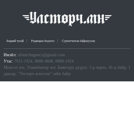
Бидний тухай
Редакцын бодлого
Сурталчилгаа байршуулах
Имэйл:
ulsturchagency@gmail.com
Утас:
7011-1924, 8088-4848, 8888-1924
Монгол улс, Улаанбаатар хот, Баянзүрх дүүрэг, 1-р хороо, 41-р байр, 1
давхар, "Улстөрч агентлаг"-ийн байр