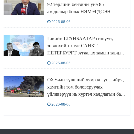
92 төрлийн бензины үнэ 851
ам.доллар болж НЭМЭГДСЭН
2026-08-06
Говийн Г.ГАНБААТАР гишүүн,
зөвлөхийн хамт САНКТ
ПЕТЕРБУРГТ зугаалах замын зардлаа
“ИНҮТ” ТӨХХК даажээ
2026-08-06
ОХУ-ын түлшний хямрал гүнзгийрч,
хамгийн том боловсруулах
үйлдвэрүүд нь хүртэл халдлагын бай
болов
2026-08-06