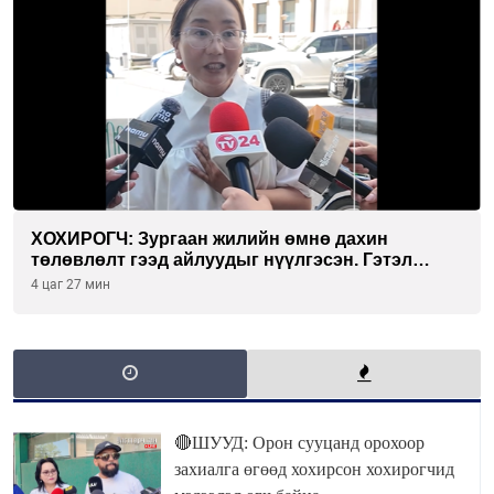
ХОХИРОГЧ: Зургаан жилийн өмнө дахин
төлөвлөлт гээд айлуудыг нүүлгэсэн. Гэтэл
одоог хүртэл хашаа байшин ч байхгүй, орон
4 цаг 27 мин
сууц ч байхгүй хаана амьдрахаа мэдэхгүй явж
байна
🔴ШУУД: Орон сууцанд орохоор
захиалга өгөөд хохирсон хохирогчид