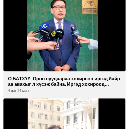
О.БАТХҮҮ: Орон сууцаараа хохирсон иргэд байр
аа авахыг л хүсэж байна. Иргэд хохироод
байгаа учраас Засгийн газар доривтой арга
4 цаг 14 мин
хэмжээ авч ажиллана