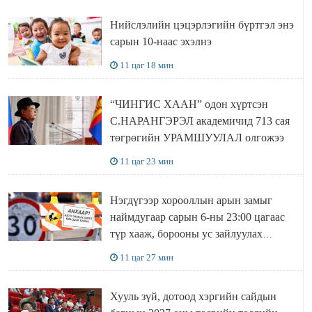
Нийслэлийн цэцэрлэгийн бүртгэл энэ
сарын 10-наас эхэлнэ
11 цаг 18 мин
“ЧИНГИС ХААН” одон хүртсэн
С.НАРАНГЭРЭЛ академичид 713 сая
төгрөгийн УРАМШУУЛАЛ олгожээ
11 цаг 23 мин
Нэгдүгээр хорооллын арын замыг
наймдугаар сарын 6-ны 23:00 цагаас
түр хааж, борооны ус зайлуулах
шугамын хөндлөн сэтэлгээ хийнэ
11 цаг 27 мин
Хууль зүй, дотоод хэргийн сайдын