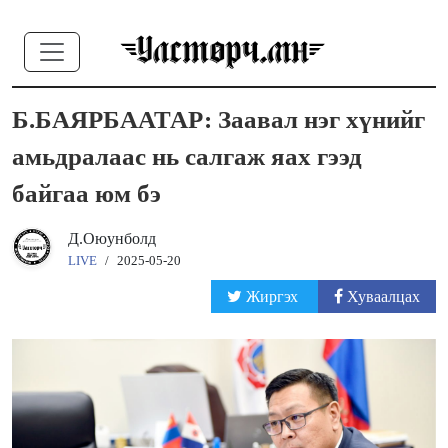
Б.БАЯРБААТАР: Заавал нэг хүнийг
амьдралаас нь салгаж яах гээд
байгаа юм бэ
Д.Оюунболд
LIVE
/
2025-05-20
Жиргэх
Хуваалцах