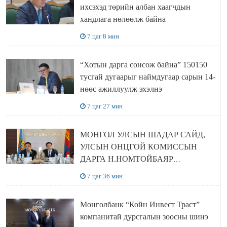
ихсэхэд төрийн албан хаагчдын
хандлага нөлөөлж байна
7 цаг 8 мин
“Хотын дарга сонсож байна” 150150
тусгай дугаарыг наймдугаар сарын 14-
нөөс ажиллуулж эхэлнэ
7 цаг 27 мин
МОНГОЛ УЛСЫН ШАДАР САЙД,
УЛСЫН ОНЦГОЙ КОМИССЫН
ДАРГА Н.НОМТОЙБАЯР
ӨМНӨГОВЬ АЙМАГТ
7 цаг 36 мин
АЖИЛЛАЛАА
Монголбанк “Койн Инвест Траст”
компанитай дурсгалын зоосны шинэ