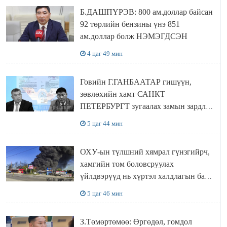
Б.ДАШПҮРЭВ: 800 ам.доллар байсан
92 төрлийн бензины үнэ 851
ам.доллар болж НЭМЭГДСЭН
4 цаг 49 мин
Говийн Г.ГАНБААТАР гишүүн,
зөвлөхийн хамт САНКТ
ПЕТЕРБУРГТ зугаалах замын зардлаа
“ИНҮТ” ТӨХХК даажээ
5 цаг 44 мин
ОХУ-ын түлшний хямрал гүнзгийрч,
хамгийн том боловсруулах
үйлдвэрүүд нь хүртэл халдлагын бай
болов
5 цаг 46 мин
З.Төмөртөмөө: Өргөдөл, гомдол