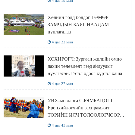
4 цаг 19 мин
баталлаа
Хөлийн голд болдог ТӨМӨР
ЗАМЧДЫН БАЯР НААДАМ
цуцлагдлаа
4 цаг 22 мин
ХОХИРОГЧ: Зургаан жилийн өмнө
дахин төлөвлөлт гээд айлуудыг
нүүлгэсэн. Гэтэл одоог хүртэл хашаа
байшин ч байхгүй, орон сууц ч
4 цаг 27 мин
байхгүй хаана амьдрахаа мэдэхгүй явж
байна
УИХ-ын дарга С.БЯМБАЦОГТ
Ерөнхийлөгчийн захирамжит
ТӨРИЙН ИЛЧ ТӨЛӨӨЛӨГЧӨӨР
Сутай хайрханы тахилгад оролцжээ
4 цаг 43 мин