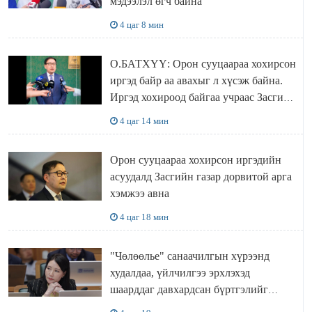
мэдээлэл өгч байна
4 цаг 8 мин
О.БАТХҮҮ: Орон сууцаараа хохирсон
иргэд байр аа авахыг л хүсэж байна.
Иргэд хохироод байгаа учраас Засгийн
газар доривтой арга хэмжээ авч
4 цаг 14 мин
ажиллана
Орон сууцаараа хохирсон иргэдийн
асуудалд Засгийн газар дорвитой арга
хэмжээ авна
4 цаг 18 мин
"Чөлөөлье" санаачилгын хүрээнд
худалдаа, үйлчилгээ эрхлэхэд
шаарддаг давхардсан бүртгэлийг
хүчингүй болгох тогтоолын төслийг