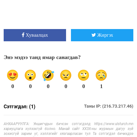
Хуваалцах
Жиргэх
Энэ мэдээ танд ямар санагдав?
0
0
0
0
0
1
Сэтгэгдэл: (1)
Таны IP: (216.73.217.46)
АНХААРУУЛГА: Уншигчдын бичсэн сэтгэгдэлд https://www.ulsturch.mn
хариуцлага хүлээхгүй болно. Манай сайт ХХЗХ-ны журмын дагуу зүй
зохисгүй зарим үг, хэллэгийг хязгаарласан тул Та сэтгэгдэл бичихдээ