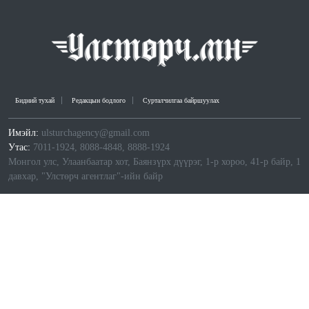
Бидний тухай
Редакцын бодлого
Сурталчилгаа байршуулах
Имэйл:
ulsturchagency@gmail.com
Утас:
7011-1924, 8088-4848, 8888-1924
Монгол улс, Улаанбаатар хот, Баянзүрх дүүрэг, 1-р хороо, 41-р байр, 1
давхар, "Улстөрч агентлаг"-ийн байр