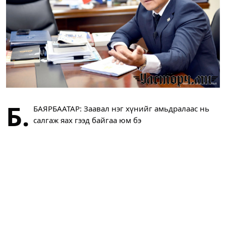
Б.
БАЯРБААТАР: Заавал нэг хүнийг амьдралаас нь
салгаж яах гээд байгаа юм бэ