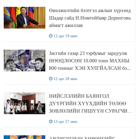
Өвөлжилтийн бэлтгэл ажлын хүрээнд
Шадар сайд Н.Номтойбаяр Дорноговь
аймагт ажиллав
12 цаг 19 мин
Засгийн газар 23 тэрбумыг зарцуулж
НӨӨЦЛӨСӨН 10.000 тонн МАХНЫ
800 тонныг ХЭН ХУЛГЙАЛСАН бэ...
12 цаг 28 мин
НИЙСЛЭЛИЙН БАЯНГОЛ
ДҮҮРГИЙН ХҮҮХДИЙН ТӨЛӨӨ
ЗӨВЛӨЛИЙН ГИШҮҮН СУРАГЧИД
БОЛОВСРОЛЫН ЯАМАНД
13 цаг 57 мин
ЗОЧИЛЛОО
АВЛИГАЧДЫН ХӨРӨНГИЙГ