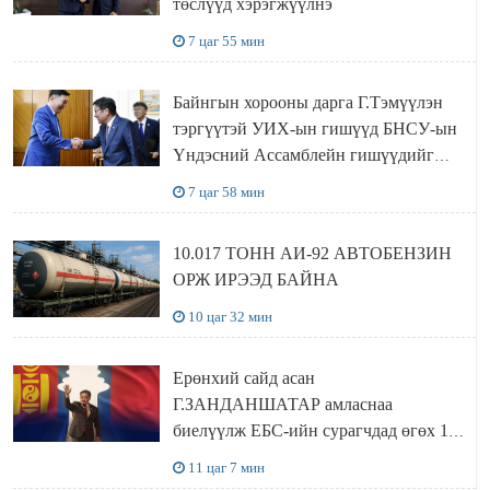
төслүүд хэрэгжүүлнэ
7 цаг 55 мин
Байнгын хорооны дарга Г.Тэмүүлэн
тэргүүтэй УИХ-ын гишүүд БНСУ-ын
Үндэсний Ассамблейн гишүүдийг
хүлээн авч уулзав
7 цаг 58 мин
10.017 ТОНН АИ-92 АВТОБЕНЗИН
ОРЖ ИРЭЭД БАЙНА
10 цаг 32 мин
Ерөнхий сайд асан
Г.ЗАНДАНШАТАР амласнаа
биелүүлж ЕБС-ийн сурагчдад өгөх 10.
МЯНГАН ШАТРАА хүлээн авчээ
11 цаг 7 мин