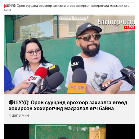
🔴ШУУД: Орон сууцанд орохоор захиалга өгөөд
хохирсон хохирогчид мэдээлэл өгч байна
4 цаг 8 мин