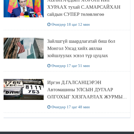
ХУРААХ тухай С.АМАРСАЙХАН
сайдын СУПЕР төлөвлөгөө
Өчигдөр 18 цаг 12 мин
Зайлшгүй шаардлагатай биш бол
Монгол Улсад хийх аяллаа
хойшлуулах эсвэл түр цуцлах
Өчигдөр 17 цаг 51 мин
Иргэн Д.ГАЛСАНЦЭРЭН
Автомашины УЛСЫН ДУГААР
ОЛГОХЫГ ХЯЗГААРЛАХ ЖУРМЫГ
ЦУЦЛУУЛАХ санал гаргажээ
Өчигдөр 17 цаг 48 мин