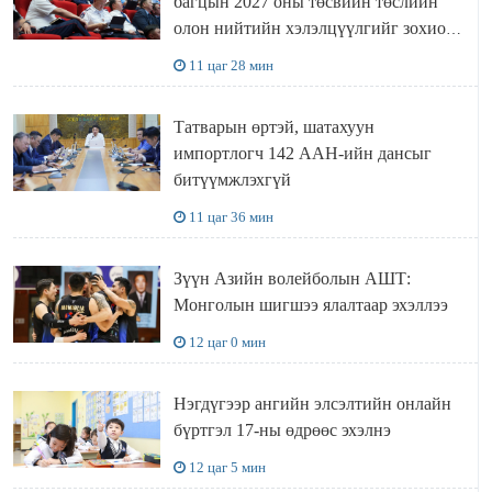
багцын 2027 оны төсвийн төслийн
олон нийтийн хэлэлцүүлгийг зохион
байгууллаа
11 цаг 28 мин
Татварын өртэй, шатахуун
импортлогч 142 ААН-ийн дансыг
битүүмжлэхгүй
11 цаг 36 мин
Зүүн Азийн волейболын АШТ:
Монголын шигшээ ялалтаар эхэллээ
12 цаг 0 мин
Нэгдүгээр ангийн элсэлтийн онлайн
бүртгэл 17-ны өдрөөс эхэлнэ
12 цаг 5 мин