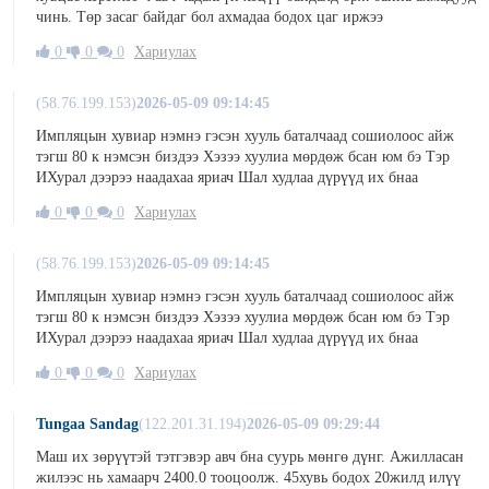
чинь. Төр засаг байдаг бол ахмадаа бодох цаг иржээ
0
0
0
Хариулах
(58.76.199.153)
2026-05-09 09:14:45
Импляцын хувиар нэмнэ гэсэн хууль баталчаад сошиолоос айж
тэгш 80 к нэмсэн биздээ Хэзээ хуулиа мөрдөж бсан юм бэ Тэр
ИХурал дээрээ наадахаа яриач Шал худлаа дүрүүд их бнаа
0
0
0
Хариулах
(58.76.199.153)
2026-05-09 09:14:45
Импляцын хувиар нэмнэ гэсэн хууль баталчаад сошиолоос айж
тэгш 80 к нэмсэн биздээ Хэзээ хуулиа мөрдөж бсан юм бэ Тэр
ИХурал дээрээ наадахаа яриач Шал худлаа дүрүүд их бнаа
0
0
0
Хариулах
Tungaa Sandag
(122.201.31.194)
2026-05-09 09:29:44
Маш их зөрүүтэй тэтгэвэр авч бна суурь мөнгө дүнг. Ажилласан
жилээс нь хамаарч 2400.0 тооцоолж. 45хувь бодох 20жилд илүү