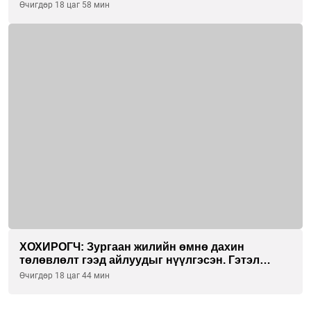
ажиллана
Өчигдөр 18 цаг 58 мин
ХОХИРОГЧ: Зургаан жилийн өмнө дахин
төлөвлөлт гээд айлуудыг нүүлгэсэн. Гэтэл
одоог хүртэл хашаа байшин ч байхгүй, орон
Өчигдөр 18 цаг 44 мин
сууц ч байхгүй хаана амьдрахаа мэдэхгүй явж
байна