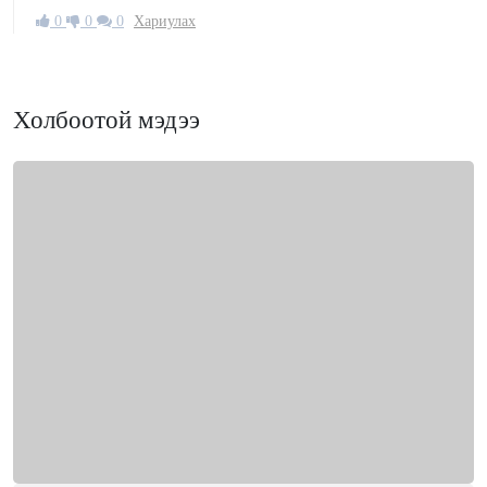
0
0
0
Хариулах
Холбоотой мэдээ