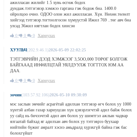
ажилласан жилийг 1.5 хувь өсгөж бодох
дундаж.тэтгэгэвэр.хэмжээ гаргана гэж бодож бна. 1400.0
ойролцоо очно. ОДОО олон жил ажилласан. Хүн. Нөхөн.төлөлт
хийгээд тэтгэвэр.тогтоолгосон хүмүүстэй Ижил 769 ..төг авч бна
улсад 36жил нягтлан бодох хиисэн
0
0
0
Хариулах
ХУУЛЬЧ
(202.9.46.1)
2026-05-09 22:02:25
ТЭТГЭВРИЙН ДЭЭД ХЭМЖЭЭГ 3,5ОО,000 ТӨРӨГ БОЛГОЖ
БАЙГАААД ИНФИЛЦТАЙ УЯЛДУУЛЖ ТОГТТОХ ЮМ АА
ДАА.
0
0
0
Хариулах
зочин
(103.57.92.106)
2026-05-10 09:38:09
мэс заслын эмчийг асрагётай адилхан тэтгэвэр өгч болох уу 1000
хүнтэй албан газар хариуцсан хүн цэвэрлэгчтэй адил байж болох
уу сайд нь бичээчтэй адил авч болох уу шимтгэл ажлын чадвар
ялгаатай байхад яг адилхан авч болох уу тэтгэврээ буухаар
нийтийн бүжиг амралт хэснэ амьдралд хүрэхгүй байна гэж бас
болохгүйшт