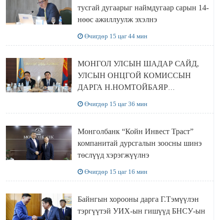
тусгай дугаарыг наймдугаар сарын 14-
нөөс ажиллуулж эхэлнэ
Өчигдөр 15 цаг 44 мин
МОНГОЛ УЛСЫН ШАДАР САЙД,
УЛСЫН ОНЦГОЙ КОМИССЫН
ДАРГА Н.НОМТОЙБАЯР
ӨМНӨГОВЬ АЙМАГТ
Өчигдөр 15 цаг 36 мин
АЖИЛЛАЛАА
Монголбанк “Койн Инвест Траст”
компанитай дурсгалын зоосны шинэ
төслүүд хэрэгжүүлнэ
Өчигдөр 15 цаг 16 мин
Байнгын хорооны дарга Г.Тэмүүлэн
тэргүүтэй УИХ-ын гишүүд БНСУ-ын