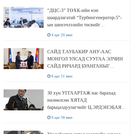
"ДЦС-3” ТӨХК-ийн нэн
шаардлагатай “Турбингенератор-5”-
ын шинэчлэлийн төсвийг
шийдвэрлэхээр болов
4 цаг 20 мин
САЙД Т.АУБАКИР АНУ-ААС
МОНГОЛ УЛСАД СУУГАА ЭЛЧИН
САЙД РИЧАРД БУАНГАНЫГ
ХҮЛЭЭН АВЧ УУЛЗЛАА
6 цаг 51 мин
30 хүн УГГААРТАЖ нас барахад
нөлөөлсөн ХЯТАД
барьцалдуулагчийг Ц.ЭРДЭНЭБАЯР
захирал дахин худалдаж авахаар
6 цаг 58 мин
болжээ