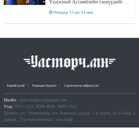
Үндэсний Ассамблейн гишүүдийг
хүлээн авч уулзав
Өчигдөр 15 цаг 14 мин
Бидний тухай
Редакцын бодлого
Сурталчилгаа байршуулах
Имэйл:
ulsturchagency@gmail.com
Утас:
7011-1924, 8088-4848, 8888-1924
Монгол улс, Улаанбаатар хот, Баянзүрх дүүрэг, 1-р хороо, 41-р байр, 1
давхар, "Улстөрч агентлаг"-ийн байр