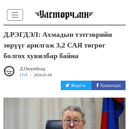
Д.РЭГДЭЛ: Ахмадын тэтгэврийн
зөрүүг арилгаж 3,2 САЯ төгрөг
болгох хувилбар байна
Д.Оюунболд
LIVE
/
2026-05-08
Жиргэх
Хуваалцах