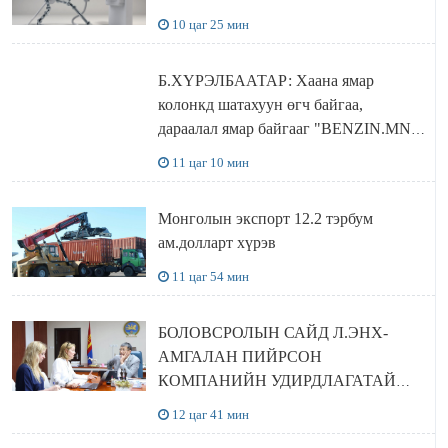
10 цаг 25 мин
Б.ХҮРЭЛБААТАР: Хаана ямар
колонкд шатахуун өгч байгаа,
дараалал ямар байгааг "BENZIN.MN”
сайтаас харах боломжтой
11 цаг 10 мин
Монголын экспорт 12.2 тэрбум
ам.долларт хүрэв
11 цаг 54 мин
БОЛОВСРОЛЫН САЙД Л.ЭНХ-
АМГАЛАН ПИЙРСОН
КОМПАНИЙН УДИРДЛАГАТАЙ
УУЛЗЛАА
12 цаг 41 мин