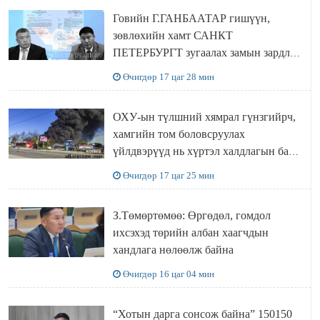
Говийн Г.ГАНБААТАР гишүүн,
зөвлөхийн хамт САНКТ
ПЕТЕРБУРГТ зугаалах замын зардлаа
“ИНҮТ” ТӨХХК даажээ
Өчигдөр 17 цаг 28 мин
ОХУ-ын түлшний хямрал гүнзгийрч,
хамгийн том боловсруулах
үйлдвэрүүд нь хүртэл халдлагын бай
болов
Өчигдөр 17 цаг 25 мин
З.Төмөртөмөө: Өргөдөл, гомдол
ихсэхэд төрийн албан хаагчдын
хандлага нөлөөлж байна
Өчигдөр 16 цаг 04 мин
“Хотын дарга сонсож байна” 150150