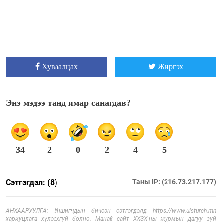
Хуваалцах
Жиргэх
Энэ мэдээ танд ямар санагдав?
34
2
0
2
4
5
Сэтгэгдэл: (8)
Таны IP: (216.73.217.177)
АНХААРУУЛГА: Уншигчдын бичсэн сэтгэгдэлд https://www.ulsturch.mn
хариуцлага хүлээхгүй болно. Манай сайт ХХЗХ-ны журмын дагуу зүй