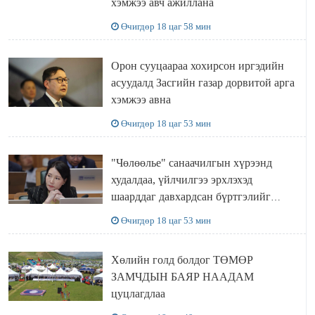
хэмжээ авч ажиллана
Өчигдөр 18 цаг 58 мин
Орон сууцаараа хохирсон иргэдийн
асуудалд Засгийн газар дорвитой арга
хэмжээ авна
Өчигдөр 18 цаг 53 мин
"Чөлөөлье" санаачилгын хүрээнд
худалдаа, үйлчилгээ эрхлэхэд
шаарддаг давхардсан бүртгэлийг
хүчингүй болгох тогтоолын төслийг
Өчигдөр 18 цаг 53 мин
баталлаа
Хөлийн голд болдог ТӨМӨР
ЗАМЧДЫН БАЯР НААДАМ
цуцлагдлаа