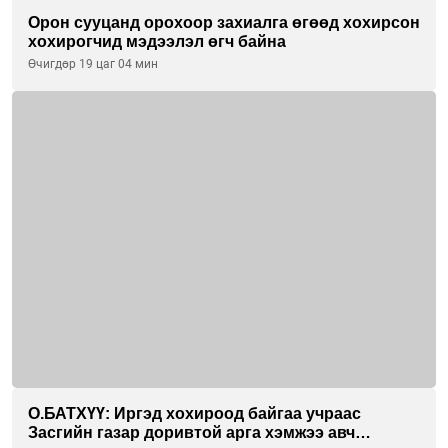
Орон сууцанд орохоор захиалга өгөөд хохирсон
хохирогчид мэдээлэл өгч байна
Өчигдөр 19 цаг 04 мин
О.БАТХҮҮ: Иргэд хохироод байгаа учраас
Засгийн газар доривтой арга хэмжээ авч