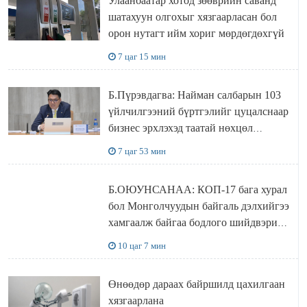
Улаанбаатар хотод зөөврийн саванд
шатахуун олгохыг хязгаарласан бол
орон нутагт ийм хориг мөрдөгдөхгүй
7 цаг 15 мин
Б.Пүрэвдагва: Найман салбарын 103
үйлчилгээний бүртгэлийг цуцалснаар
бизнес эрхлэхэд таатай нөхцөл
бүрдэнэ
7 цаг 53 мин
Б.ОЮУНСАНАА: КОП-17 бага хурал
бол Монголчуудын байгаль дэлхийгээ
хамгаалж байгаа бодлого шийдвэрийг
ДЭЛХИЙД СУРТАЛЧИЛАХ гол
10 цаг 7 мин
бодлого
Өнөөдөр дараах байршилд цахилгаан
хязгаарлана