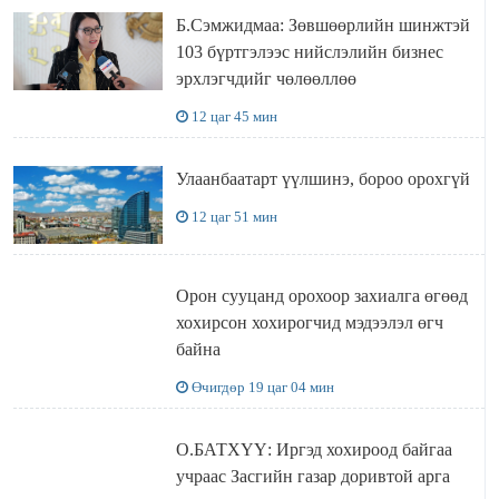
Б.Сэмжидмаа: Зөвшөөрлийн шинжтэй
103 бүртгэлээс нийслэлийн бизнес
эрхлэгчдийг чөлөөллөө
12 цаг 45 мин
Улаанбаатарт үүлшинэ, бороо орохгүй
12 цаг 51 мин
Орон сууцанд орохоор захиалга өгөөд
хохирсон хохирогчид мэдээлэл өгч
байна
Өчигдөр 19 цаг 04 мин
О.БАТХҮҮ: Иргэд хохироод байгаа
учраас Засгийн газар доривтой арга