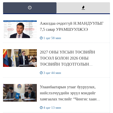
Ажилдаа очдоггүй Н.МАНДУУЛЫГ
7,5 саяар УРАМШУУЛЖЭЭ
1 цаг 58 мин
2027 ОНЫ УЛСЫН ТӨСВИЙН
ТӨСӨЛ БОЛОН 2026 ОНЫ
ТӨСВИЙН ТОДОТГОЛЫН
ТӨСЛИЙН ОЛОН НИЙТИЙН
3 цаг 44 мин
ХЭЛЭЛЦҮҮЛЭГ БОЛЛОО
Улаанбаатарын утааг бууруулах,
нийслэлчүүдийн эрүүл мэндийг
хамгаалах төслийг “Чингис хаан
баялгийн сан нэгдэл” ХХК-тай
4 цаг 13 мин
хамтран хэрэгжүүлнэ