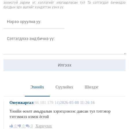
зохисгүй зарим үг, хэллэгийг хязгаарласан тул Та сэтгэгдэл бичихдээ
бусдын эрх ашгийг хүндэтгэн үзнэ үү.
Илгээх
Эхнийх
Сүүлийнх
Шилдэг
Оюунжаргал
(66.181.179.14)
2026-05-08 11:26:16
Үнийн өсөлт амьдралын хэрэгцээнээс давсан тул тэтгэвэр
тэтгэмжээ нэмэх ёстой
0
0
0
Хариулах