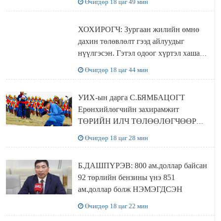
Өчигдөр 18 цаг 49 мин
ХОХИРОГЧ: Зургаан жилийн өмнө
дахин төлөвлөлт гээд айлуудыг
нүүлгэсэн. Гэтэл одоог хүртэл хашаа
байшин ч байхгүй, орон сууц ч
Өчигдөр 18 цаг 44 мин
байхгүй хаана амьдрахаа мэдэхгүй явж
байна
УИХ-ын дарга С.БЯМБАЦОГТ
Ерөнхийлөгчийн захирамжит
ТӨРИЙН ИЛЧ ТӨЛӨӨЛӨГЧӨӨР
Сутай хайрханы тахилгад оролцжээ
Өчигдөр 18 цаг 28 мин
Б.ДАШПҮРЭВ: 800 ам.доллар байсан
92 төрлийн бензины үнэ 851
ам.доллар болж НЭМЭГДСЭН
Өчигдөр 18 цаг 22 мин