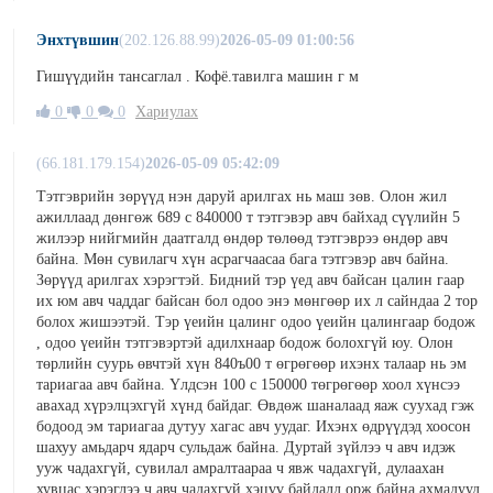
Энхтүвшин
(202.126.88.99)
2026-05-09 01:00:56
Гишүүдийн тансаглал . Кофё.тавилга машин г м
0
0
0
Хариулах
(66.181.179.154)
2026-05-09 05:42:09
Тэтгэврийн зөрүүд нэн даруй арилгах нь маш зөв. Олон жил
ажиллаад дөнгөж 689 с 840000 т тэтгэвэр авч байхад сүүлийн 5
жилээр нийгмийн даатгалд өндөр төлөөд тэтгэврээ өндөр авч
байна. Мөн сувилагч хүн асрагчаасаа бага тэтгэвэр авч байна.
Зөрүүд арилгах хэрэгтэй. Бидний тэр үед авч байсан цалин гаар
их юм авч чаддаг байсан бол одоо энэ мөнгөөр их л сайндаа 2 тор
болох жишээтэй. Тэр үеийн цалинг одоо үеийн цалингаар бодож
, одоо үеийн тэтгэвэртэй адилхнаар бодож болохгүй юу. Олон
төрлийн суурь өвчтэй хүн 840ъ00 т өгрөгөөр ихэнх талаар нь эм
тариагаа авч байна. Үлдсэн 100 с 150000 төгрөгөөр хоол хүнсээ
авахад хүрэлцэхгүй хүнд байдаг. Өвдөж шаналаад яаж суухад гэж
бодоод эм тариагаа дутуу хагас авч уудаг. Ихэнх өдрүүдэд хоосон
шахуу амьдарч ядарч сульдаж байна. Дуртай зүйлээ ч авч идэж
ууж чадахгүй, сувилал амралтаараа ч явж чадахгүй, дулаахан
хувцас хэрэглээ ч авч чадахгүй хэцүү байдалд орж байна ахмадууд