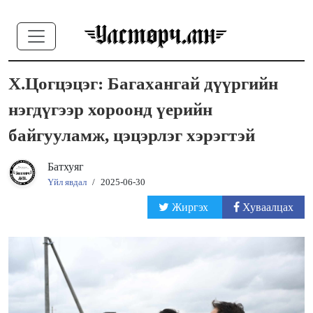
Х.Цогцэцэг: Багахангай дүүргийн
нэгдүгээр хороонд үерийн
байгууламж, цэцэрлэг хэрэгтэй
Батхуяг
Үйл явдал
/
2025-06-30
Жиргэх
Хуваалцах