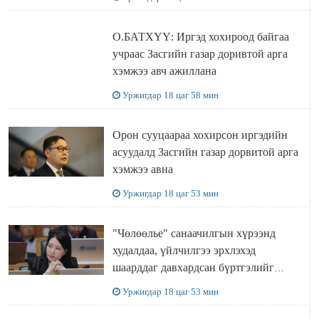
О.БАТХҮҮ: Иргэд хохироод байгаа
учраас Засгийн газар доривтой арга
хэмжээ авч ажиллана
Уржигдар 18 цаг 58 мин
Орон сууцаараа хохирсон иргэдийн
асуудалд Засгийн газар дорвитой арга
хэмжээ авна
Уржигдар 18 цаг 53 мин
"Чөлөөлье" санаачилгын хүрээнд
худалдаа, үйлчилгээ эрхлэхэд
шаарддаг давхардсан бүртгэлийг
хүчингүй болгох тогтоолын төслийг
Уржигдар 18 цаг 53 мин
баталлаа