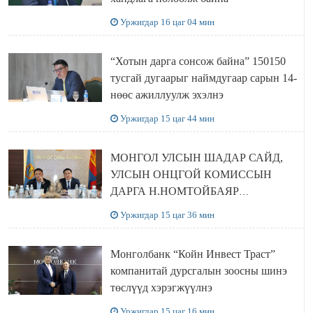
Уржигдар 16 цаг 04 мин
“Хотын дарга сонсож байна” 150150
тусгай дугаарыг наймдугаар сарын 14-
нөөс ажиллуулж эхэлнэ
Уржигдар 15 цаг 44 мин
МОНГОЛ УЛСЫН ШАДАР САЙД,
УЛСЫН ОНЦГОЙ КОМИССЫН
ДАРГА Н.НОМТОЙБАЯР
ӨМНӨГОВЬ АЙМАГТ
Уржигдар 15 цаг 36 мин
АЖИЛЛАЛАА
Монголбанк “Койн Инвест Траст”
компанитай дурсгалын зоосны шинэ
төслүүд хэрэгжүүлнэ
Уржигдар 15 цаг 16 мин