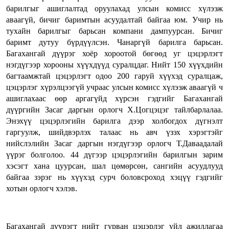
барилгыг ашиглалтад оруулахад улсын комисс хүлээж
аваагүй, бичиг баримтын асуудалтай байгаа юм. Учир нь
тухайн барилгыг барьсан компани дампуурсан. Бичиг
баримт дутуу бүрдүүлсэн. Чанаргүй барилга барьсан.
Багахангай дүүрэг хоёр хороотой бөгөөд уг цэцэрлэгт
нэгдүгээр хорооны хүүхдүүд суралцдаг. Нийт 150 хүүхдийн
багтаамжтай цэцэрлэгт одоо 200 гаруй хүүхэд суралцаж,
цэцэрлэг хүрэлцээгүй учраас улсын комисс хүлээж аваагүй ч
ашиглахаас өөр аргагүйд хүрсэн гэдгийг Багахангай
дүүргийн Засаг даргын орлогч Х.Цогцэцэг тайлбарлалаа.
Энэхүү цэцэрлэгийн барилга дээр холбогдох дүгнэлт
гаргуулж, шийдвэрлэх талаас нь авч үзэх хэрэгтэйг
нийслэлийн Засаг даргын нэгдүгээр орлогч Т.Даваадалай
үүрэг болголоо. 44 дүгээр цэцэрлэгийн барилгын зарим
хэсэгт хана цуурсан, шал цөмөрсөн, сангийн асуудлууд
байгаа зэрэг нь хүүхэд сурч боловсроход хэцүү гэдгийг
хотын орлогч хэлэв.
Багахангай дүүрэгт нийт гурван цэцэрлэг үйл ажиллагаа