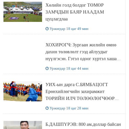
Хөлийн голд болдог ТӨМӨР
ЗАМЧДЫН БАЯР НААДАМ
цуцлагдлаа
Уржигдар 18 цаг 49 мин
ХОХИРОГЧ: Зургаан жилийн өмнө
дахин төлөвлөлт гээд айлуудыг
нүүлгэсэн. Гэтэл одоог хүртэл хашаа
байшин ч байхгүй, орон сууц ч
Уржигдар 18 цаг 44 мин
байхгүй хаана амьдрахаа мэдэхгүй явж
байна
УИХ-ын дарга С.БЯМБАЦОГТ
Ерөнхийлөгчийн захирамжит
ТӨРИЙН ИЛЧ ТӨЛӨӨЛӨГЧӨӨР
Сутай хайрханы тахилгад оролцжээ
Уржигдар 18 цаг 28 мин
Б.ДАШПҮРЭВ: 800 ам.доллар байсан