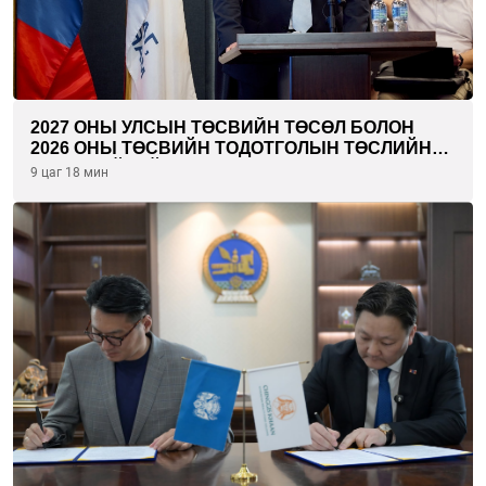
2027 ОНЫ УЛСЫН ТӨСВИЙН ТӨСӨЛ БОЛОН
2026 ОНЫ ТӨСВИЙН ТОДОТГОЛЫН ТӨСЛИЙН
ОЛОН НИЙТИЙН ХЭЛЭЛЦҮҮЛЭГ БОЛЛОО
9 цаг 18 мин