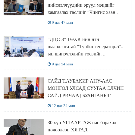
нийслэлчүүдийн эрүүл мэндийг
хамгаалах төслийг “Чингис хаан
баялгийн сан нэгдэл” ХХК-тай
9 цаг 47 мин
хамтран хэрэгжүүлнэ
"ДЦС-3” ТӨХК-ийн нэн
шаардлагатай “Турбингенератор-5”-
ын шинэчлэлийн төсвийг
шийдвэрлэхээр болов
9 цаг 54 мин
САЙД Т.АУБАКИР АНУ-ААС
МОНГОЛ УЛСАД СУУГАА ЭЛЧИН
САЙД РИЧАРД БУАНГАНЫГ
ХҮЛЭЭН АВЧ УУЛЗЛАА
12 цаг 24 мин
30 хүн УГГААРТАЖ нас барахад
нөлөөлсөн ХЯТАД