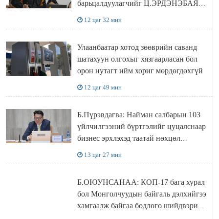
барьцалдуулагчийг Ц.ЭРДЭНЭБАЯР
захирал дахин худалдаж авахаар
12 цаг 32 мин
болжээ
Улаанбаатар хотод зөөврийн саванд
шатахуун олгохыг хязгаарласан бол
орон нутагт ийм хориг мөрдөгдөхгүй
12 цаг 49 мин
Б.Пүрэвдагва: Найман салбарын 103
үйлчилгээний бүртгэлийг цуцалснаар
бизнес эрхлэхэд таатай нөхцөл
бүрдэнэ
13 цаг 27 мин
Б.ОЮУНСАНАА: КОП-17 бага хурал
бол Монголчуудын байгаль дэлхийгээ
хамгаалж байгаа бодлого шийдвэрийг
ДЭЛХИЙД СУРТАЛЧИЛАХ гол