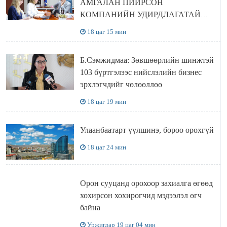
АМГАЛАН ПИЙРСОН
КОМПАНИЙН УДИРДЛАГАТАЙ
УУЛЗЛАА
18 цаг 15 мин
Б.Сэмжидмаа: Зөвшөөрлийн шинжтэй
103 бүртгэлээс нийслэлийн бизнес
эрхлэгчдийг чөлөөллөө
18 цаг 19 мин
Улаанбаатарт үүлшинэ, бороо орохгүй
18 цаг 24 мин
Орон сууцанд орохоор захиалга өгөөд
хохирсон хохирогчид мэдээлэл өгч
байна
Уржигдар 19 цаг 04 мин