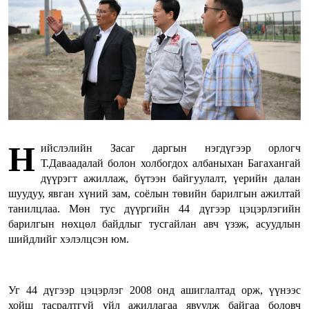
Н
ийслэлийн Засаг даргын нэгдүгээр орлогч
Т.Даваадалай болон холбогдох албаныхан Багахангай
дүүрэгт ажиллаж, бүтээн байгуулалт, үерийн далан
шуудуу, явган хүний зам, соёлын төвийн барилгын ажилтай
танилцлаа. Мөн тус дүүргийн 44 дүгээр цэцэрлэгийн
барилгын нөхцөл байдлыг тусгайлан авч үзэж, асуудлын
шийдлийг хэлэлцсэн юм.
Уг 44 дүгээр цэцэрлэг 2008 онд ашиглалтад орж, үүнээс
хойш тасралтгүй үйл ажиллагаа явуулж байгаа боловч