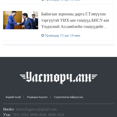
Байнгын хорооны дарга Г.Тэмүүлэн
тэргүүтэй УИХ-ын гишүүд БНСУ-ын
Үндэсний Ассамблейн гишүүдийг
хүлээн авч уулзав
Уржигдар 15 цаг 14 мин
Бидний тухай
Редакцын бодлого
Сурталчилгаа байршуулах
Имэйл:
ulsturchagency@gmail.com
Утас:
7011-1924, 8088-4848, 8888-1924