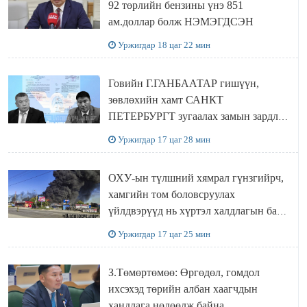
92 төрлийн бензины үнэ 851
ам.доллар болж НЭМЭГДСЭН
Уржигдар 18 цаг 22 мин
Говийн Г.ГАНБААТАР гишүүн,
зөвлөхийн хамт САНКТ
ПЕТЕРБУРГТ зугаалах замын зардлаа
“ИНҮТ” ТӨХХК даажээ
Уржигдар 17 цаг 28 мин
ОХУ-ын түлшний хямрал гүнзгийрч,
хамгийн том боловсруулах
үйлдвэрүүд нь хүртэл халдлагын бай
болов
Уржигдар 17 цаг 25 мин
З.Төмөртөмөө: Өргөдөл, гомдол
ихсэхэд төрийн албан хаагчдын
хандлага нөлөөлж байна