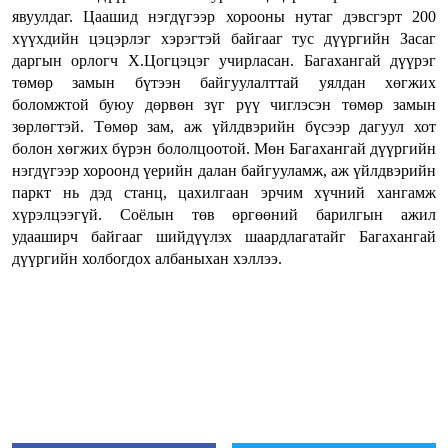
явуулдаг. Цаашид нэгдүгээр хорооны нутаг дэвсгэрт 200
хүүхдийн цэцэрлэг хэрэгтэй байгааг тус дүүргийн Засаг
даргын орлогч Х.Цогцэцэг учирласан. Багахангай дүүрэг
төмөр замын бүтээн байгуулалттай уялдан хөгжих
боломжтой буюу дөрвөн зүг рүү чиглэсэн төмөр замын
зөрлөгтэй. Төмөр зам, аж үйлдвэрийн бүсээр дагуул хот
болон хөгжих бүрэн бололцоотой. Мөн Багахангай дүүргийн
нэгдүгээр хороонд үерийн далан байгууламж, аж үйлдвэрийн
паркт нь дэд станц, цахилгаан эрчим хүчний хангамж
хүрэлцээгүй. Соёлын төв өргөөний барилгын ажил
удааширч байгааг шийдүүлэх шаардлагатайг Багахангай
дүүргийн холбогдох албаныхан хэллээ.