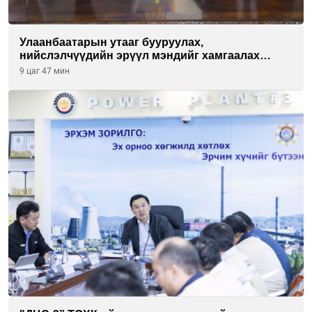
Улаанбаатарын утааг бууруулах,
нийслэлчүүдийн эрүүл мэндийг хамгаалах
төслийг “Чингис хаан баялгийн сан нэгдэл” ХХК-
9 цаг 47 мин
тай хамтран хэрэгжүүлнэ