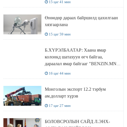
15 цаг 41 мин
бодлого
Өнөөдөр дараах байршилд цахилгаан
хязгаарлана
15 цаг 59 мин
Б.ХҮРЭЛБААТАР: Хаана ямар
колонкд шатахуун өгч байгаа,
дараалал ямар байгааг "BENZIN.MN”
сайтаас харах боломжтой
16 цаг 44 мин
Монголын экспорт 12.2 тэрбум
ам.долларт хүрэв
17 цаг 27 мин
БОЛОВСРОЛЫН САЙД Л.ЭНХ-