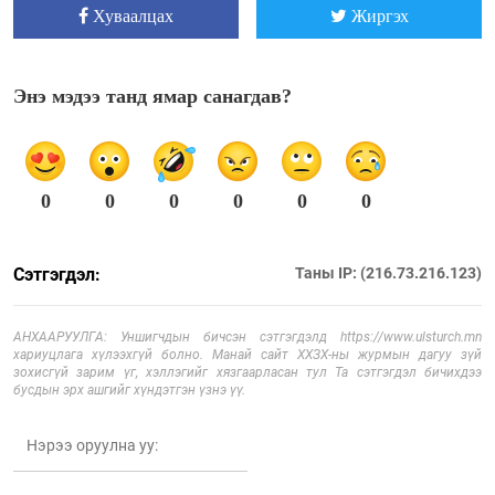
Хуваалцах
Жиргэх
Энэ мэдээ танд ямар санагдав?
0
0
0
0
0
0
Сэтгэгдэл:
Таны IP: (216.73.216.123)
АНХААРУУЛГА: Уншигчдын бичсэн сэтгэгдэлд https://www.ulsturch.mn
хариуцлага хүлээхгүй болно. Манай сайт ХХЗХ-ны журмын дагуу зүй
зохисгүй зарим үг, хэллэгийг хязгаарласан тул Та сэтгэгдэл бичихдээ
бусдын эрх ашгийг хүндэтгэн үзнэ үү.