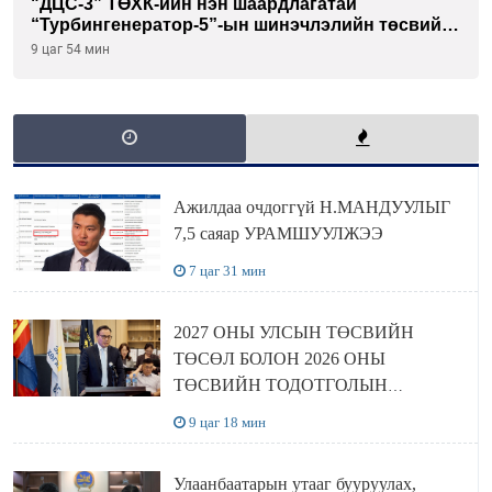
"ДЦС-3” ТӨХК-ийн нэн шаардлагатай
“Турбингенератор-5”-ын шинэчлэлийн төсвийг
шийдвэрлэхээр болов
9 цаг 54 мин
Ажилдаа очдоггүй Н.МАНДУУЛЫГ
7,5 саяар УРАМШУУЛЖЭЭ
7 цаг 31 мин
2027 ОНЫ УЛСЫН ТӨСВИЙН
ТӨСӨЛ БОЛОН 2026 ОНЫ
ТӨСВИЙН ТОДОТГОЛЫН
ТӨСЛИЙН ОЛОН НИЙТИЙН
9 цаг 18 мин
ХЭЛЭЛЦҮҮЛЭГ БОЛЛОО
Улаанбаатарын утааг бууруулах,