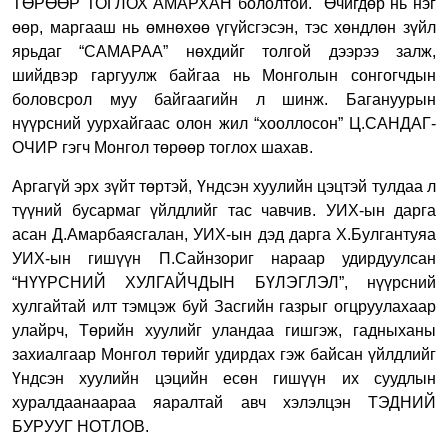
ТӨРӨӨР ТОГЛОХ АМАРХАН бололтой.
Өчигдөр нь нэг
өөр, маргааш нь өмнөхөө үгүйсгэсэн, тэс хөндлөн зүйл
ярьдаг “САМАРАА” нөхдийг толгой дээрээ залж,
шийдвэр гаргуулж байгаа нь Монголын сонгогчдын
боловсрол муу байгаагийн л шинж. Багануурын
нүүрсний уурхайгаас олон жил “хооллосон” Ц.САНДАГ-
ОЧИР гэгч Монгол төрөөр тоглох шахав.
Аргагүй эрх зүйт төртэй, Үндсэн хуулийн цэцтэй тулдаа л
түүний бусармаг үйлдлийг тас чавчив. УИХ-ын дарга
асан Д.Амарбаясгалан, УИХ-ын дэд дарга Х.Булгантуяа
УИХ-ын гишүүн П.Сайнзориг нараар удирдуулсан
“НҮҮРСНИЙ ХУЛГАЙЧДЫН БҮЛЭГЛЭЛ”, нүүрсний
хулгайтай илт тэмцэж буй Засгийн газрыг огцруулахаар
улайрч, Төрийн хуулийг уландаа гишгэж, гадныханы
захиалгаар Монгол төрийг удирдах гэж байсан үйлдлийг
Үндсэн хуулийн цэцийн есөн гишүүн их суудлын
хуралдаанаараа яаралтай авч хэлэлцэн ТЭДНИЙ
БУРУУГ НОТЛОВ.