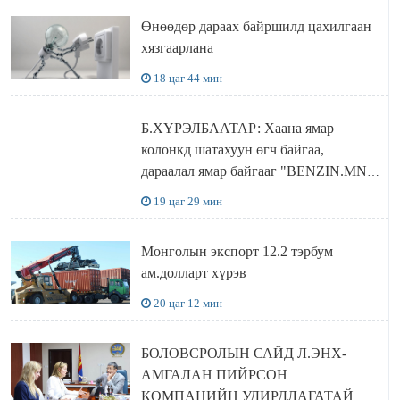
Өнөөдөр дараах байршилд цахилгаан
хязгаарлана
18 цаг 44 мин
Б.ХҮРЭЛБААТАР: Хаана ямар
колонкд шатахуун өгч байгаа,
дараалал ямар байгааг "BENZIN.MN”
сайтаас харах боломжтой
19 цаг 29 мин
Монголын экспорт 12.2 тэрбум
ам.долларт хүрэв
20 цаг 12 мин
БОЛОВСРОЛЫН САЙД Л.ЭНХ-
АМГАЛАН ПИЙРСОН
КОМПАНИЙН УДИРДЛАГАТАЙ