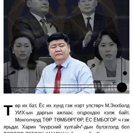
Т
өр их бат, Ёс их хүнд гэж нэрт улстөрч М.Энхболд
УИХ-ын даргын ажлаас огцрохдоо хэлж байт.
Монголчууд ТӨР ТӨМБӨРГӨР, ЁС ЁМБОГОР ч гэж
ярьдаг. Харин “нүүрсний хулгайч”-дын бүлэглэлд бол