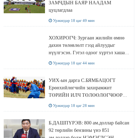
ЗАМЧДЫН БАЯР НААДАМ
цуцлагдлаа
Уржигдар 18 цаг 49 мин
ХОХИРОГЧ: Зургаан жилийн өмнө
дахин төлөвлөлт гээд айлуудыг
нүүлгэсэн. Гэтэл одоог хүртэл хашаа
байшин ч байхгүй, орон сууц ч
Уржигдар 18 цаг 44 мин
байхгүй хаана амьдрахаа мэдэхгүй явж
байна
УИХ-ын дарга С.БЯМБАЦОГТ
Ерөнхийлөгчийн захирамжит
ТӨРИЙН ИЛЧ ТӨЛӨӨЛӨГЧӨӨР
Сутай хайрханы тахилгад оролцжээ
Уржигдар 18 цаг 28 мин
Б.ДАШПҮРЭВ: 800 ам.доллар байсан
92 төрлийн бензины үнэ 851
ам.доллар болж НЭМЭГДСЭН