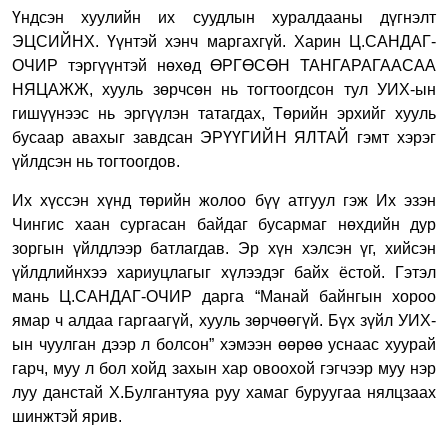
Үндсэн хуулийн их суудлын хуралдааны дүгнэлт
ЭЦСИЙНХ. Үүнтэй хэнч маргахгүй. Харин Ц.САНДАГ-
ОЧИР тэргүүнтэй нөхөд ӨРГӨСӨН ТАНГАРАГААСАА
НЯЦАЖЖ, хууль зөрчсөн нь тогтоогдсон тул УИХ-ын
гишүүнээс нь эргүүлэн татагдах, Төрийн эрхийг хууль
бусаар авахыг завдсан ЭРҮҮГИЙН ЯЛТАЙ гэмт хэрэг
үйлдсэн нь тогтоогдов.
Их хүссэн хүнд төрийн жолоо бүү атгуул гэж Их эзэн
Чингис хаан сургасан байдаг бусармаг нөхдийн дур
зоргын үйлдлээр батлагдав. Эр хүн хэлсэн үг, хийсэн
үйлдлийнхээ хариуцлагыг хүлээдэг байх ёстой. Гэтэл
мань Ц.САНДАГ-ОЧИР дарга “Манай байнгын хороо
ямар ч алдаа гаргаагүй, хууль зөрчөөгүй. Бүх зүйл УИХ-
ын чуулган дээр л болсон” хэмээн өөрөө уснаас хуурай
гарч, муу л бол хойд захын хар овоохой гэгчээр муу нэр
луу данстай Х.Булгантуяа руу хамаг буруугаа нялцзаах
шинжтэй ярив.