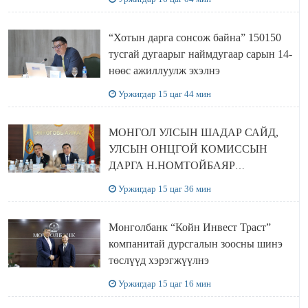
“Хотын дарга сонсож байна” 150150
тусгай дугаарыг наймдугаар сарын 14-
нөөс ажиллуулж эхэлнэ
Уржигдар 15 цаг 44 мин
МОНГОЛ УЛСЫН ШАДАР САЙД,
УЛСЫН ОНЦГОЙ КОМИССЫН
ДАРГА Н.НОМТОЙБАЯР
ӨМНӨГОВЬ АЙМАГТ
Уржигдар 15 цаг 36 мин
АЖИЛЛАЛАА
Монголбанк “Койн Инвест Траст”
компанитай дурсгалын зоосны шинэ
төслүүд хэрэгжүүлнэ
Уржигдар 15 цаг 16 мин