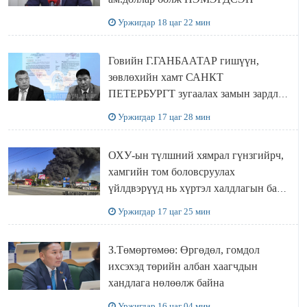
Уржигдар 18 цаг 22 мин
Говийн Г.ГАНБААТАР гишүүн,
зөвлөхийн хамт САНКТ
ПЕТЕРБУРГТ зугаалах замын зардлаа
“ИНҮТ” ТӨХХК даажээ
Уржигдар 17 цаг 28 мин
ОХУ-ын түлшний хямрал гүнзгийрч,
хамгийн том боловсруулах
үйлдвэрүүд нь хүртэл халдлагын бай
болов
Уржигдар 17 цаг 25 мин
З.Төмөртөмөө: Өргөдөл, гомдол
ихсэхэд төрийн албан хаагчдын
хандлага нөлөөлж байна
Уржигдар 16 цаг 04 мин