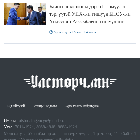
Байнгын хорооны дарга Г.Тэмүүлэн
тэргүүтэй УИХ-ын гишүүд БНСУ-ын
Үндэсний Ассамблейн гишүүдийг
хүлээн авч уулзав
Уржигдар 15 цаг 14 мин
Бидний тухай
Редакцын бодлого
Сурталчилгаа байршуулах
Имэйл:
ulsturchagency@gmail.com
Утас:
7011-1924, 8088-4848, 8888-1924
Монгол улс, Улаанбаатар хот, Баянзүрх дүүрэг, 1-р хороо, 41-р байр, 1