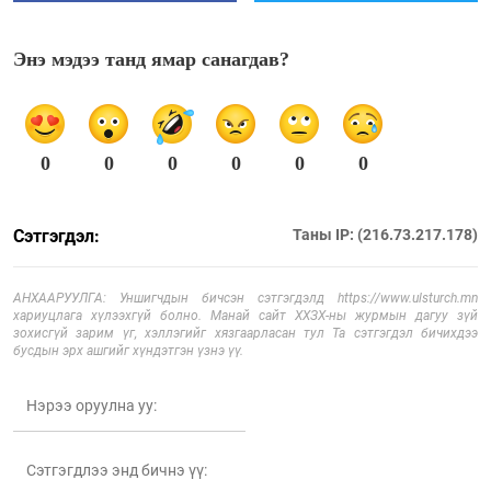
Энэ мэдээ танд ямар санагдав?
0
0
0
0
0
0
Сэтгэгдэл:
Таны IP: (216.73.217.178)
АНХААРУУЛГА: Уншигчдын бичсэн сэтгэгдэлд https://www.ulsturch.mn
хариуцлага хүлээхгүй болно. Манай сайт ХХЗХ-ны журмын дагуу зүй
зохисгүй зарим үг, хэллэгийг хязгаарласан тул Та сэтгэгдэл бичихдээ
бусдын эрх ашгийг хүндэтгэн үзнэ үү.