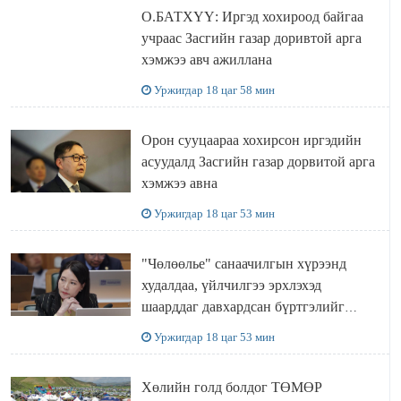
О.БАТХҮҮ: Иргэд хохироод байгаа
учраас Засгийн газар доривтой арга
хэмжээ авч ажиллана
Уржигдар 18 цаг 58 мин
Орон сууцаараа хохирсон иргэдийн
асуудалд Засгийн газар дорвитой арга
хэмжээ авна
Уржигдар 18 цаг 53 мин
"Чөлөөлье" санаачилгын хүрээнд
худалдаа, үйлчилгээ эрхлэхэд
шаарддаг давхардсан бүртгэлийг
хүчингүй болгох тогтоолын төслийг
Уржигдар 18 цаг 53 мин
баталлаа
Хөлийн голд болдог ТӨМӨР