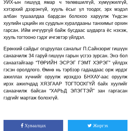
УИХ-ын гишүүд ямар ч төлөвшилгүй, хүмүүжилгүй,
хэтэрхий дээрэнгүй, хууль ёсыг үл тоодог, эрх мэдэл
албан тушаалдаа бардсан болохоо харуулж Үндсэн
хуулийн цэцийн их суудлын хуралдааны танхимыг орхин
гарсан. Ийм ичгүүргүй байж бусдаас шударга ёс нэхэж,
хууль тогтооно гэдэг ичгэвтэр үйлдэл.
Ерөнхий сайдыг огцруулах саналыг П.Сайнзориг гишүүн
санаачилж 34 гаруй гишүүн гарын үсгээ зурсан. Энэ бол
санаатайгаар “ТӨРИЙН ЭСРЭГ ГЭМТ ХЭРЭГ” үйлдэх
гэсэн оролдлого. Өмнө нь тэрбээр гадаадаас орж ирдэг
ажиллах хүчнийг оруулж ирэхдээ БНХАУ-аас оруулж
ирэх ажилчдад ХЯЗГААР ТОГТООХГҮЙ байх хуулийг
санаачилж байсан “ХАРЬД ЭЛЭГТЭЙ” зан гаргасан
гэдгийг мартаж болохгүй.
Хуваалцах
Жиргэх