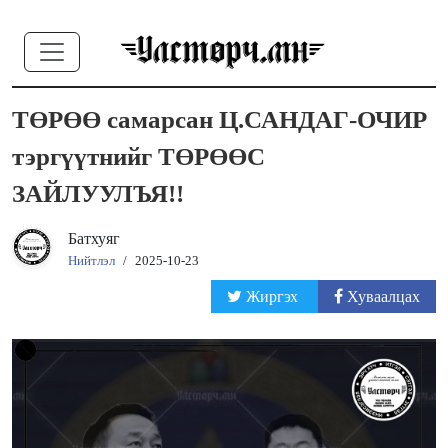
ТӨРӨӨ самарсан Ц.САНДАГ-ОЧИР
тэргүүтнийг ТӨРӨӨС
ЗАЙЛУУЛЪЯ!!
Батхуяг
Нийтлэл
/
2025-10-23
Жиргэх
Хуваалцах