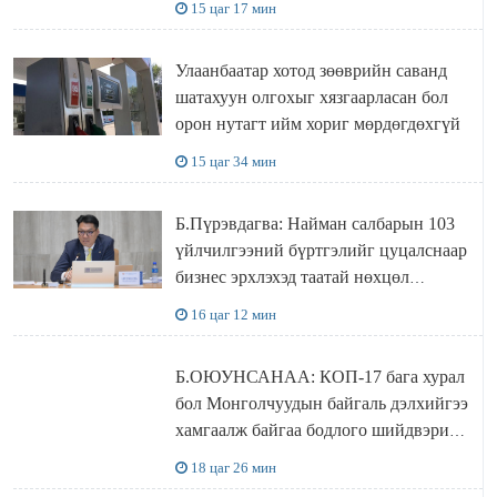
15 цаг 17 мин
болжээ
Улаанбаатар хотод зөөврийн саванд
шатахуун олгохыг хязгаарласан бол
орон нутагт ийм хориг мөрдөгдөхгүй
15 цаг 34 мин
Б.Пүрэвдагва: Найман салбарын 103
үйлчилгээний бүртгэлийг цуцалснаар
бизнес эрхлэхэд таатай нөхцөл
бүрдэнэ
16 цаг 12 мин
Б.ОЮУНСАНАА: КОП-17 бага хурал
бол Монголчуудын байгаль дэлхийгээ
хамгаалж байгаа бодлого шийдвэрийг
ДЭЛХИЙД СУРТАЛЧИЛАХ гол
18 цаг 26 мин
бодлого