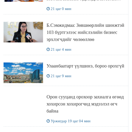
УУЛЗЛАА
21 цаг 0 мин
Б.Сэмжидмаа: Зөвшөөрлийн шинжтэй
103 бүртгэлээс нийслэлийн бизнес
эрхлэгчдийг чөлөөллөө
21 цаг 4 мин
Улаанбаатарт үүлшинэ, бороо орохгүй
21 цаг 9 мин
Орон сууцанд орохоор захиалга өгөөд
хохирсон хохирогчид мэдээлэл өгч
байна
Уржигдар 19 цаг 04 мин