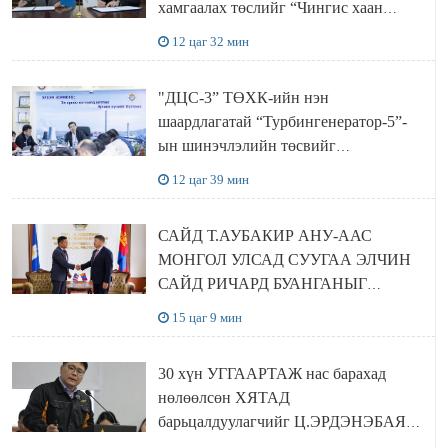
хамгаалах төслийг “Чингис хаан
баялгийн сан нэгдэл” ХХК-тай
12 цаг 32 мин
хамтран хэрэгжүүлнэ
"ДЦС-3” ТӨХК-ийн нэн
шаардлагатай “Турбингенератор-5”-
ын шинэчлэлийн төсвийг
шийдвэрлэхээр болов
12 цаг 39 мин
САЙД Т.АУБАКИР АНУ-ААС
МОНГОЛ УЛСАД СУУГАА ЭЛЧИН
САЙД РИЧАРД БУАНГАНЫГ
ХҮЛЭЭН АВЧ УУЛЗЛАА
15 цаг 9 мин
30 хүн УГГААРТАЖ нас барахад
нөлөөлсөн ХЯТАД
барьцалдуулагчийг Ц.ЭРДЭНЭБАЯР
захирал дахин худалдаж авахаар