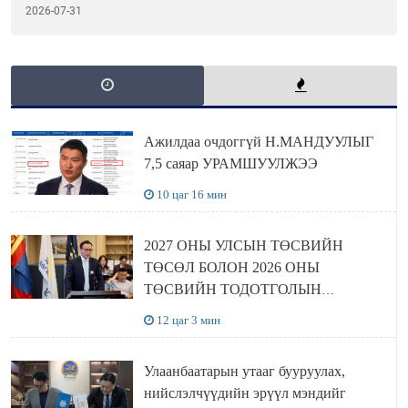
2026-07-31
Ажилдаа очдоггүй Н.МАНДУУЛЫГ
7,5 саяар УРАМШУУЛЖЭЭ
10 цаг 16 мин
2027 ОНЫ УЛСЫН ТӨСВИЙН
ТӨСӨЛ БОЛОН 2026 ОНЫ
ТӨСВИЙН ТОДОТГОЛЫН
ТӨСЛИЙН ОЛОН НИЙТИЙН
12 цаг 3 мин
ХЭЛЭЛЦҮҮЛЭГ БОЛЛОО
Улаанбаатарын утааг бууруулах,
нийслэлчүүдийн эрүүл мэндийг