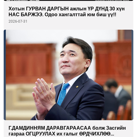
Хотын ГУРВАН ДАРГЫН ажлын ҮР ДҮНД 30 хүн
НАС БАРЖЭЭ. Одоо хангалттай юм биш үү!!
2026-07-31
Г.ДАМДИННЯМ ДАРАВГАРААСАА болж Засгийн
газраа ОГЦРУУЛАХ их галыг ӨРДЧИХЛӨӨ...