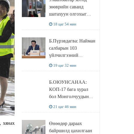
худалдаж авахаар
зөөврийн саванд
болжээ
шатахуун олгохыг
хязгаарласан бол орон
18 цаг 54 мин
нутагт ийм хориг
мөрдөгдөхгүй
Б.Пүрэвдагва: Найман
салбарын 103
үйлчилгээний
бүртгэлийг
19 цаг 32 мин
цуцалснаар бизнес
эрхлэхэд таатай
Б.ОЮУНСАНАА:
нөхцөл бүрдэнэ
КОП-17 бага хурал
бол Монголчуудын
байгаль дэлхийгээ
21 цаг 46 мин
хамгаалж байгаа
бодлого шийдвэрийг
, хянах
Өнөөдөр дараах
ДЭЛХИЙД
байршилд цахилгаан
СУРТАЛЧИЛАХ гол