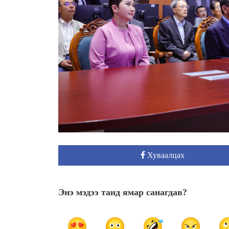
Хуваалцах
Энэ мэдээ танд ямар санагдав?