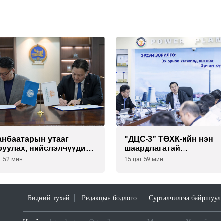
анбаатарын утааг
"ДЦС-3” ТӨХК-ийн нэн
руулах, нийслэлчүүдийн
шаардлагатай
үл мэндийг хамгаалах
“Турбингенератор-5”-ы
г 52 мин
15 цаг 59 мин
лийг “Чингис хаан
шинэчлэлийн төсвийг
лгийн сан нэгдэл” ХХК-
шийдвэрлэхээр болов
 хамтран хэрэгжүүлнэ
Бидний тухай
Редакцын бодлого
Сурталчилгаа байршуул