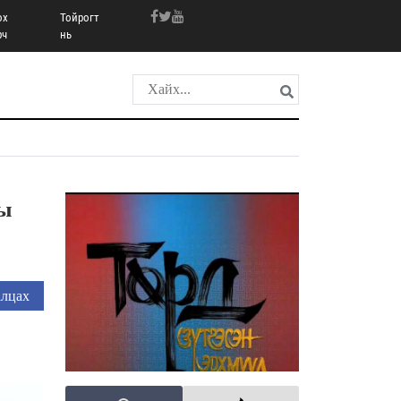
ох
Тойрогт
рч
нь
ны
лцах