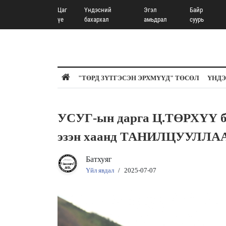
Цаг
Үндэсний
Эгэл
Байр
үе
бахархал
амьдрал
суурь
"ТӨРД ЗҮТГЭСЭН ЭРХМҮҮД" ТӨСӨЛ
ҮНДЭ
УСУГ-ын дарга Ц.ТӨРХҮҮ б
эзэн хаанд ТАНИЛЦУУЛЛА
Батхуяг
Үйл явдал
/
2025-07-07