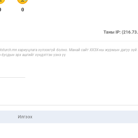
0
0
Таны IP: (216.73
sturch.mn хариуцлага хүлээхгүй болно. Манай сайт ХХЗХ-ны журмын дагуу зүй
э бусдын эрх ашгийг хүндэтгэн үзнэ үү.
Илгээх