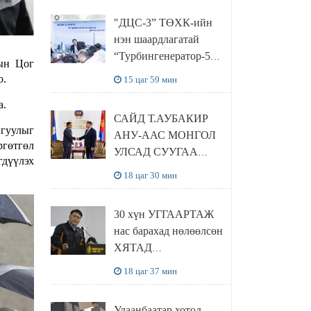
“Чингис хаан
"ДЦС-3” ТӨХК-ийн
баялгийн сан нэгдэл”
нэн шаардлагатай
ХХК-тай хамтран
“Турбингенератор-5”-
хэрэгжүүлнэ
ын Цог
ын шинэчлэлийн
о.
15 цаг 59 мин
төсвийг
а.
шийдвэрлэхээр болов
САЙД Т.АУБАКИР
йгуулыг
АНУ-ААС МОНГОЛ
ргөтгөл
УЛСАД СУУГАА
гдүүлэх
ЭЛЧИН САЙД
18 цаг 30 мин
РИЧАРД
БУАНГАНЫГ
30 хүн УГГААРТАЖ
ХҮЛЭЭН АВЧ
нас барахад нөлөөлсөн
УУЛЗЛАА
ХЯТАД
барьцалдуулагчийг
18 цаг 37 мин
Ц.ЭРДЭНЭБАЯР
захирал дахин
Улаанбаатар хотод