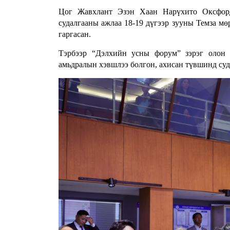
Цог Жавхлант Эзэн Хаан Нарүхито Оксфорды
судалгааны ажлаа 18-19 дүгээр зууны Темза м
гаргасан.
Тэрбээр “Дэлхийн усны форум” зэрэг олон у
амьдралын хэвшлээ болгон, ахисан түвшинд су