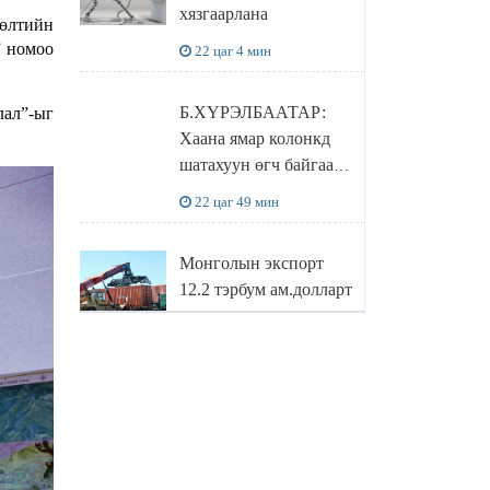
хязгаарлана
бодлого
өлтийн
” номоо
22 цаг 4 мин
Б.ХҮРЭЛБААТАР:
лал”-ыг
Хаана ямар колонкд
шатахуун өгч байгаа,
дараалал ямар байгааг
22 цаг 49 мин
"BENZIN.MN”
сайтаас харах
Монголын экспорт
боломжтой
12.2 тэрбум ам.долларт
хүрэв
23 цаг 33 мин
БОЛОВСРОЛЫН
САЙД Л.ЭНХ-
АМГАЛАН