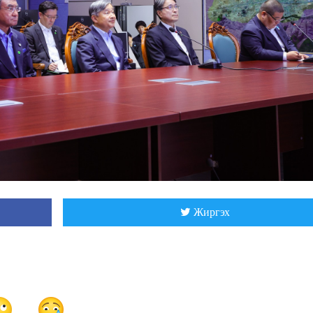
Жиргэх