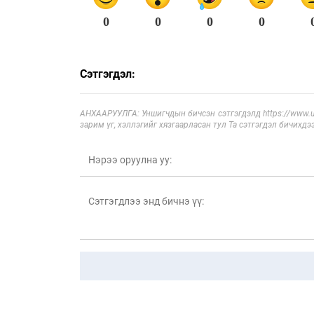
0
0
0
0
Сэтгэгдэл:
АНХААРУУЛГА: Уншигчдын бичсэн сэтгэгдэлд https://www.ul
зарим үг, хэллэгийг хязгаарласан тул Та сэтгэгдэл бичихдэ