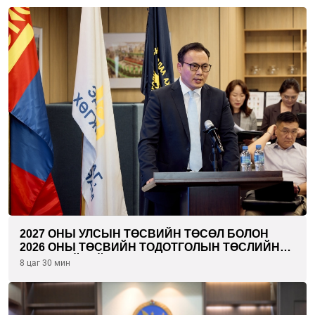
2027 ОНЫ УЛСЫН ТӨСВИЙН ТӨСӨЛ БОЛОН
2026 ОНЫ ТӨСВИЙН ТОДОТГОЛЫН ТӨСЛИЙН
ОЛОН НИЙТИЙН ХЭЛЭЛЦҮҮЛЭГ БОЛЛОО
8 цаг 30 мин