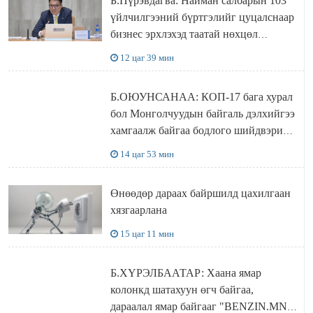
Б.Пүрэвдагва: Найман салбарын 103
үйлчилгээний бүртгэлийг цуцалснаар
бизнес эрхлэхэд таатай нөхцөл
бүрдэнэ
12 цаг 39 мин
Б.ОЮУНСАНАА: КОП-17 бага хурал
бол Монголчуудын байгаль дэлхийгээ
хамгаалж байгаа бодлого шийдвэрийг
ДЭЛХИЙД СУРТАЛЧИЛАХ гол
14 цаг 53 мин
бодлого
Өнөөдөр дараах байршилд цахилгаан
хязгаарлана
15 цаг 11 мин
Б.ХҮРЭЛБААТАР: Хаана ямар
колонкд шатахуун өгч байгаа,
дараалал ямар байгааг "BENZIN.MN”