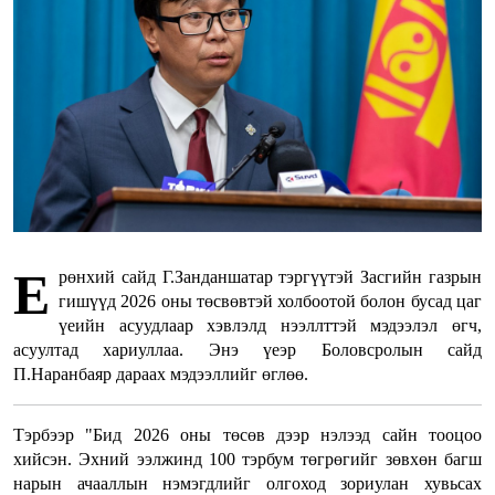
Е
рөнхий сайд Г.Занданшатар тэргүүтэй Засгийн газрын
гишүүд 2026 оны төсвөвтэй холбоотой болон бусад цаг
үеийн асуудлаар хэвлэлд нээллттэй мэдээлэл өгч,
асуултад хариуллаа. Энэ үеэр Боловсролын сайд
П.Наранбаяр дараах мэдээллийг өглөө.
Тэрбээр "Бид 2026 оны төсөв дээр нэлээд сайн тооцоо
хийсэн. Эхний ээлжинд 100 тэрбум төгрөгийг зөвхөн багш
нарын ачааллын нэмэгдлийг олгоход зориулан хувьсах