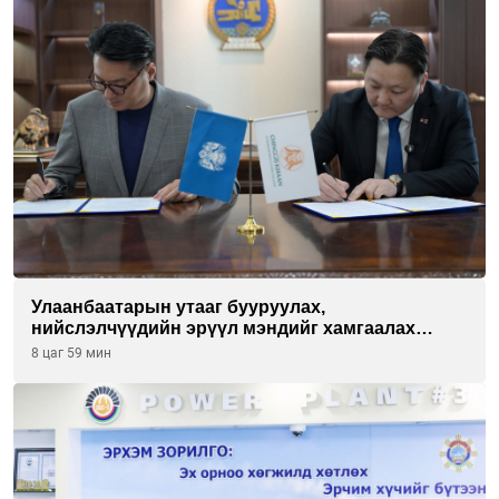
Улаанбаатарын утааг бууруулах,
нийслэлчүүдийн эрүүл мэндийг хамгаалах
төслийг “Чингис хаан баялгийн сан нэгдэл” ХХК-
8 цаг 59 мин
тай хамтран хэрэгжүүлнэ