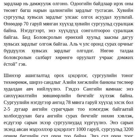
зардлаар нь дамжуулж олгоно. Одоогийн байдлаар ирэх оны
төсөвт багш нарын цалингийн зардлыг тусгасан. Хувийн
сургуульд хувьсах зардлыг улсаас олгох асуудал хуультай.
Өнөөдөр 70 гаруй мянган хүүхэд хувийн сургуульд суралцаж
байна. Нэгдүгээрт, энэ хүүхдүүд сонголтоороо суралцаж
байгаа. Бид Боловсролын ерөнхий хуульд заасны дагуу
хувьсах зардлыг олгож байгаа. Аль ч улс оронд сурах орчныг
бүрдүүлэх хувьсах зардлыг олгодог. Нөгөө талдаа
боловсролын салбарт хөрөнгө оруулалт учраас дэмжих
ёстой" гэв.
Шинээр ашиглалтад орох цэцэрлэг, сургуулийн тоног
төхөөрөмж, ширээ сандлыг Азийн хөгжлийн банкны төслөөр
худалдан авч нийлүүлнэ. Гэхдээ Сангийн яамнаас энэ
санхүүжилтийн зөвшөөрлийн бичгийг хүлээж байна.
Сургуулийн нэгдүгээр ангид 78 мянга гаруй хүүхэд элсэх бол
2-5 дугаар ангийн сурагчдын тоо нэмэгдэж байгаатай
холбогдуулан бага ангийн сурах бичгийг нөхөн хэвлэж,
есдүгээр сарын эхээр сургуулиудад хүргүүлнэ. Энэ сарын
эхэнд авсан мэдээллээр цэцэрлэгт 1000 гаруй, сургуульд 3200
орчим багшийн сул орон тоо байна. Энэ сул орон тоог