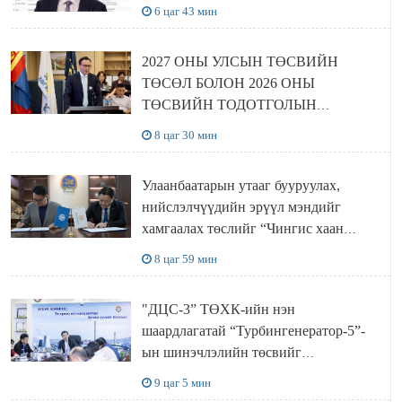
6 цаг 43 мин
2027 ОНЫ УЛСЫН ТӨСВИЙН
ТӨСӨЛ БОЛОН 2026 ОНЫ
ТӨСВИЙН ТОДОТГОЛЫН
ТӨСЛИЙН ОЛОН НИЙТИЙН
8 цаг 30 мин
ХЭЛЭЛЦҮҮЛЭГ БОЛЛОО
Улаанбаатарын утааг бууруулах,
нийслэлчүүдийн эрүүл мэндийг
хамгаалах төслийг “Чингис хаан
баялгийн сан нэгдэл” ХХК-тай
8 цаг 59 мин
хамтран хэрэгжүүлнэ
"ДЦС-3” ТӨХК-ийн нэн
шаардлагатай “Турбингенератор-5”-
ын шинэчлэлийн төсвийг
шийдвэрлэхээр болов
9 цаг 5 мин