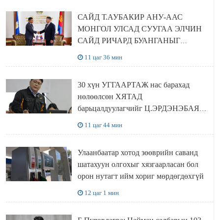
САЙД Т.АУБАКИР АНУ-ААС
МОНГОЛ УЛСАД СУУГАА ЭЛЧИН
САЙД РИЧАРД БУАНГАНЫГ
ХҮЛЭЭН АВЧ УУЛЗЛАА
11 цаг 36 мин
30 хүн УГГААРТАЖ нас барахад
нөлөөлсөн ХЯТАД
барьцалдуулагчийг Ц.ЭРДЭНЭБАЯР
захирал дахин худалдаж авахаар
11 цаг 44 мин
болжээ
Улаанбаатар хотод зөөврийн саванд
шатахуун олгохыг хязгаарласан бол
орон нутагт ийм хориг мөрдөгдөхгүй
12 цаг 1 мин