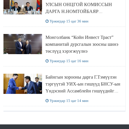
УЛСЫН ОНЦГОЙ КОМИССЫН
ДАРГА Н.НОМТОЙБАЯР
ӨМНӨГОВЬ АЙМАГТ
Уржигдар 15 цаг 36 мин
АЖИЛЛАЛАА
Монголбанк “Койн Инвест Траст”
компанитай дурсгалын зоосны шинэ
төслүүд хэрэгжүүлнэ
Уржигдар 15 цаг 16 мин
Байнгын хорооны дарга Г.Тэмүүлэн
тэргүүтэй УИХ-ын гишүүд БНСУ-ын
Үндэсний Ассамблейн гишүүдийг
хүлээн авч уулзав
Уржигдар 15 цаг 14 мин