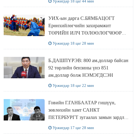
Уржигдар 18 цаг 44 мин
байхгүй хаана амьдрахаа мэдэхгүй явж
байна
УИХ-ын дарга С.БЯМБАЦОГТ
Ерөнхийлөгчийн захирамжит
ТӨРИЙН ИЛЧ ТӨЛӨӨЛӨГЧӨӨР
Сутай хайрханы тахилгад оролцжээ
Уржигдар 18 цаг 28 мин
Б.ДАШПҮРЭВ: 800 ам.доллар байсан
92 төрлийн бензины үнэ 851
ам.доллар болж НЭМЭГДСЭН
Уржигдар 18 цаг 22 мин
Говийн Г.ГАНБААТАР гишүүн,
зөвлөхийн хамт САНКТ
ПЕТЕРБУРГТ зугаалах замын зардлаа
“ИНҮТ” ТӨХХК даажээ
Уржигдар 17 цаг 28 мин