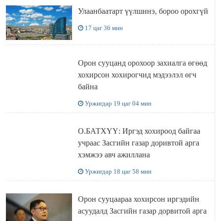
Улаанбаатарт үүлшинэ, бороо орохгүй
17 цаг 36 мин
Орон сууцанд орохоор захиалга өгөөд
хохирсон хохирогчид мэдээлэл өгч
байна
Уржигдар 19 цаг 04 мин
О.БАТХҮҮ: Иргэд хохироод байгаа
учраас Засгийн газар доривтой арга
хэмжээ авч ажиллана
Уржигдар 18 цаг 58 мин
Орон сууцаараа хохирсон иргэдийн
асуудалд Засгийн газар дорвитой арга