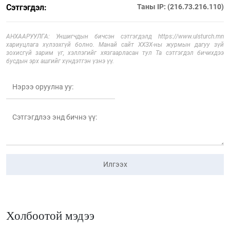
Сэтгэгдэл:
Таны IP: (216.73.216.110)
АНХААРУУЛГА: Уншигчдын бичсэн сэтгэгдэлд https://www.ulsturch.mn
хариуцлага хүлээхгүй болно. Манай сайт ХХЗХ-ны журмын дагуу зүй
зохисгүй зарим үг, хэллэгийг хязгаарласан тул Та сэтгэгдэл бичихдээ
бусдын эрх ашгийг хүндэтгэн үзнэ үү.
Илгээх
Холбоотой мэдээ