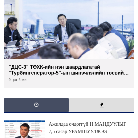
"ДЦС-3” ТӨХК-ийн нэн шаардлагатай
“Турбингенератор-5”-ын шинэчлэлийн төсвийг
шийдвэрлэхээр болов
9 цаг 5 мин
Ажилдаа очдоггүй Н.МАНДУУЛЫГ
7,5 саяар УРАМШУУЛЖЭЭ