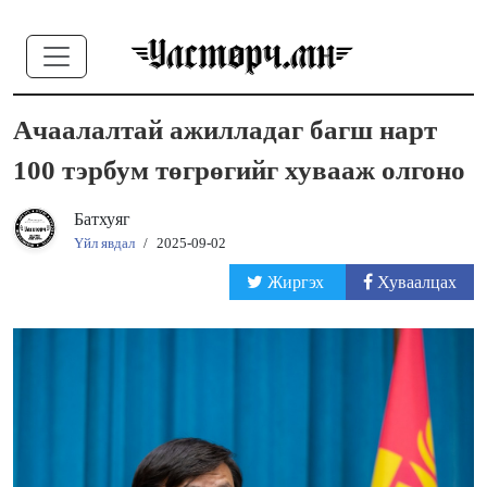
Ачаалалтай ажилладаг багш нарт
100 тэрбум төгрөгийг хувааж олгоно
Батхуяг
Үйл явдал
/
2025-09-02
Жиргэх
Хуваалцах