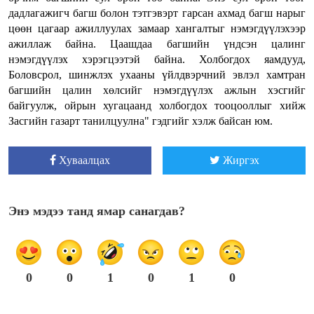
дадлагажигч багш болон тэтгэвэрт гарсан ахмад багш нарыг
цөөн цагаар ажиллуулах замаар хангалтыг нэмэгдүүлэхээр
ажиллаж байна. Цаашдаа багшийн үндсэн цалинг
нэмэгдүүлэх хэрэгцээтэй байна. Холбогдох яамдууд,
Боловсрол, шинжлэх ухааны үйлдвэрчний эвлэл хамтран
багшийн цалин хөлсийг нэмэгдүүлэх ажлын хэсгийг
байгуулж, ойрын хугацаанд холбогдох тооцооллыг хийж
Засгийн газарт танилцуулна" гэдгийг хэлж байсан юм.
Хуваалцах
Жиргэх
Энэ мэдээ танд ямар санагдав?
0
0
1
0
1
0