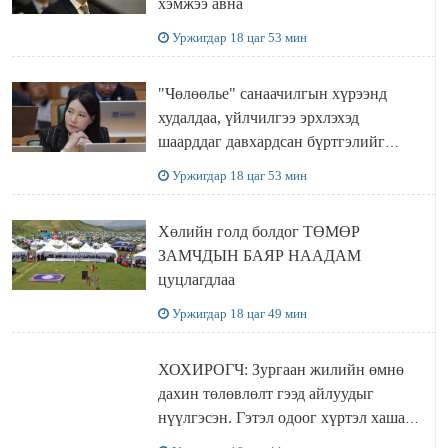
хэмжээ авна
Уржигдар 18 цаг 53 мин
"Чөлөөлье" санаачилгын хүрээнд
худалдаа, үйлчилгээ эрхлэхэд
шаарддаг давхардсан бүртгэлийг
хүчингүй болгох тогтоолын төслийг
Уржигдар 18 цаг 53 мин
баталлаа
Хөлийн голд болдог ТӨМӨР
ЗАМЧДЫН БАЯР НААДАМ
цуцлагдлаа
Уржигдар 18 цаг 49 мин
ХОХИРОГЧ: Зургаан жилийн өмнө
дахин төлөвлөлт гээд айлуудыг
нүүлгэсэн. Гэтэл одоог хүртэл хашаа
байшин ч байхгүй, орон сууц ч