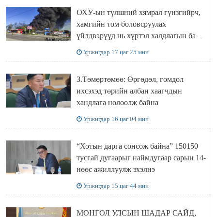
ОХУ-ын түлшний хямрал гүнзгийрч,
хамгийн том боловсруулах
үйлдвэрүүд нь хүртэл халдлагын бай
болов
Уржигдар 17 цаг 25 мин
З.Төмөртөмөө: Өргөдөл, гомдол
ихсэхэд төрийн албан хаагчдын
хандлага нөлөөлж байна
Уржигдар 16 цаг 04 мин
“Хотын дарга сонсож байна” 150150
тусгай дугаарыг наймдугаар сарын 14-
нөөс ажиллуулж эхэлнэ
Уржигдар 15 цаг 44 мин
МОНГОЛ УЛСЫН ШАДАР САЙД,