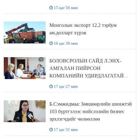
сайтаас харах боломжтой
15 цаг 56 мин
Монголын экспорт 12.2 тэрбум
ам.долларт хүрэв
16 цаг 39 мин
БОЛОВСРОЛЫН САЙД Л.ЭНХ-
АМГАЛАН ПИЙРСОН
КОМПАНИЙН УДИРДЛАГАТАЙ
УУЛЗЛАА
17 цаг 27 мин
Б.Сэмжидмаа: Зөвшөөрлийн шинжтэй
103 бүртгэлээс нийслэлийн бизнес
эрхлэгчдийг чөлөөллөө
17 цаг 31 мин