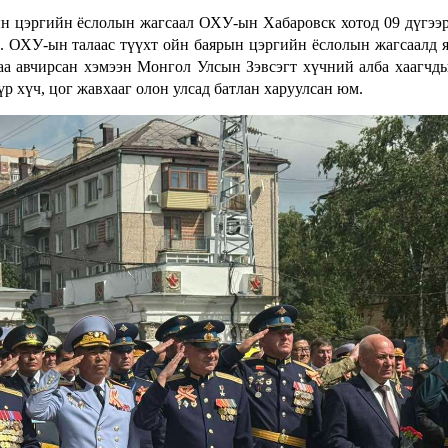
н цэргийн ёслолын жагсаал ОХУ-ын Хабаровск хотод 09 дүгээ
ө. ОХУ-ын талаас түүхт ойн баярын цэргийн ёслолын жагсаалд 
аа авчирсан хэмээн Монгол Улсын Зэвсэгт хүчний алба хаагчд
р хүч, цог жавхааг олон улсад батлан харуулсан юм.