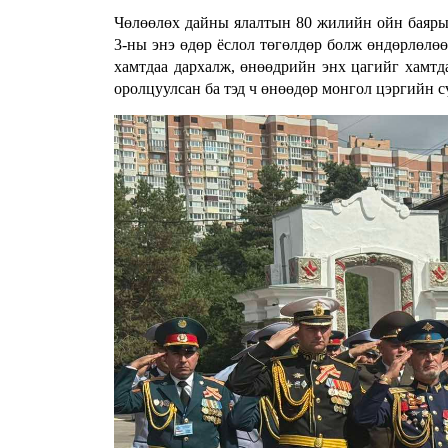
Чөлөөлөх дайны ялалтын 80 жилийн ойн баяры
3-ны энэ өдөр ёслол төгөлдөр болж өндөрлөлө
хамтдаа дархалж, өнөөдрийн энх цагийг хамтд
оролцуулсан ба тэд ч өнөөдөр монгол цэргийн сү