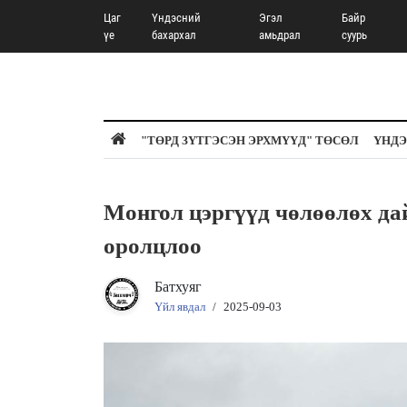
Цаг
Үндэсний
Эгэл
Байр
үе
бахархал
амьдрал
суурь
"ТӨРД ЗҮТГЭСЭН ЭРХМҮҮД" ТӨСӨЛ
ҮНДЭ
Монгол цэргүүд чөлөөлөх да
оролцлоо
Батхуяг
Үйл явдал
/
2025-09-03