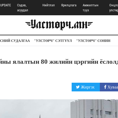
UPDATE
Сэдэв,
Нийтлэл
Ярилцлага
Амжилтын
Онцл
асуудал
түүх
улстө
СНИЙ СУДАЛГАА
"УЛСТӨРЧ" СЭТГҮҮЛ
"УЛСТӨРЧ" СОНИН
йны ялалтын 80 жилийн цэргийн ёслол
Жиргэх
Хуваа