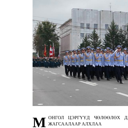
М
ОНГОЛ ЦЭРГҮҮД ЧӨЛӨӨЛӨХ 
ЖАГСААЛААР АЛХЛАА