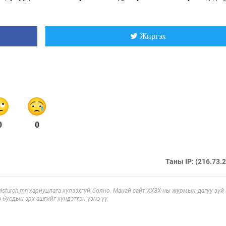
Жиргэх
0
0
Таны IP: (216.73.
sturch.mn хариуцлага хүлээхгүй болно. Манай сайт ХХЗХ-ны журмын дагуу зүй
э бусдын эрх ашгийг хүндэтгэн үзнэ үү.