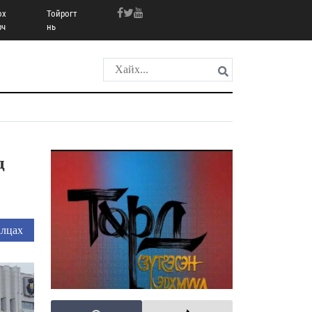
ох
Тойрогт
рч
нь
д
лцах