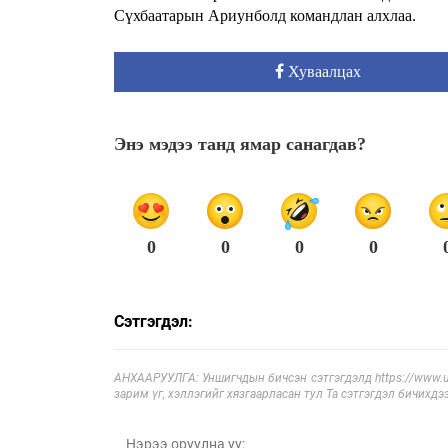
Сүхбаатарын Ариунболд командлан алхлаа.
Хуваалцах
Энэ мэдээ танд ямар санагдав?
0
0
0
0
Сэтгэгдэл:
АНХААРУУЛГА: Уншигчдын бичсэн сэтгэгдэлд https://www.ul
зарим үг, хэллэгийг хязгаарласан тул Та сэтгэгдэл бичихдэ