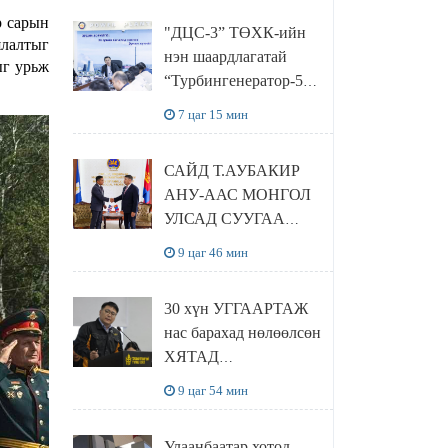
“Чингис хаан
р сарын
"ДЦС-3” ТӨХК-ийн
баялгийн сан нэгдэл”
ялалтыг
нэн шаардлагатай
ХХК-тай хамтран
ыг урьж
“Турбингенератор-5”-
хэрэгжүүлнэ
ын шинэчлэлийн
7 цаг 15 мин
төсвийг
шийдвэрлэхээр болов
САЙД Т.АУБАКИР
АНУ-ААС МОНГОЛ
УЛСАД СУУГАА
ЭЛЧИН САЙД
9 цаг 46 мин
РИЧАРД
БУАНГАНЫГ
30 хүн УГГААРТАЖ
ХҮЛЭЭН АВЧ
нас барахад нөлөөлсөн
УУЛЗЛАА
ХЯТАД
барьцалдуулагчийг
9 цаг 54 мин
Ц.ЭРДЭНЭБАЯР
захирал дахин
Улаанбаатар хотод