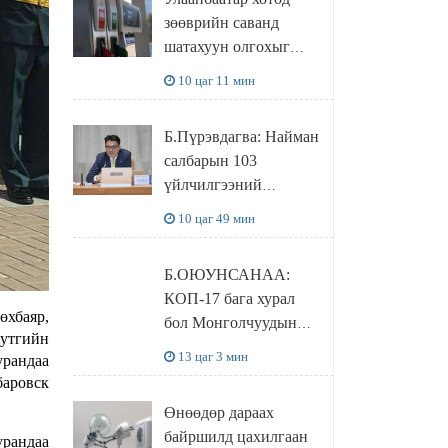
худалдаж авахаар
зөөврийн саванд
болжээ
шатахуун олгохыг
хязгаарласан бол орон
10 цаг 11 мин
нутагт ийм хориг
мөрдөгдөхгүй
Б.Пүрэвдагва: Найман
салбарын 103
үйлчилгээний
бүртгэлийг
10 цаг 49 мин
цуцалснаар бизнес
эрхлэхэд таатай
Б.ОЮУНСАНАА:
нөхцөл бүрдэнэ
КОП-17 бага хурал
өхбаяр,
бол Монголчуудын
утгийн
байгаль дэлхийгээ
13 цаг 3 мин
урандаа
хамгаалж байгаа
баровск
бодлого шийдвэрийг
Өнөөдөр дараах
ДЭЛХИЙД
байршилд цахилгаан
урандаа
СУРТАЛЧИЛАХ гол