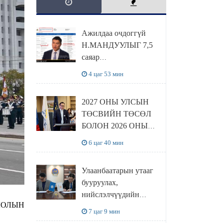
Ажилдаа очдоггүй
Н.МАНДУУЛЫГ 7,5
саяар
УРАМШУУЛЖЭЭ
4 цаг 53 мин
2027 ОНЫ УЛСЫН
ТӨСВИЙН ТӨСӨЛ
БОЛОН 2026 ОНЫ
ТӨСВИЙН
6 цаг 40 мин
ТОДОТГОЛЫН
ТӨСЛИЙН ОЛОН
Улаанбаатарын утааг
НИЙТИЙН
бууруулах,
ХЭЛЭЛЦҮҮЛЭГ
нийслэлчүүдийн
БОЛЛОО
ЛОЛЫН
эрүүл мэндийг
7 цаг 9 мин
хамгаалах төслийг