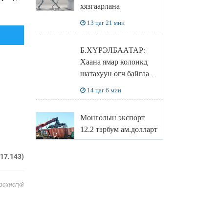
хязгаарлана
бодлого
13 цаг 21 мин
Б.ХҮРЭЛБААТАР:
Хаана ямар колонкд
шатахуун өгч байгаа,
дараалал ямар байгааг
14 цаг 6 мин
"BENZIN.MN”
сайтаас харах
Монголын экспорт
боломжтой
12.2 тэрбум ам.долларт
хүрэв
217.143)
14 цаг 49 мин
БОЛОВСРОЛЫН
 зохисгүй
САЙД Л.ЭНХ-
АМГАЛАН