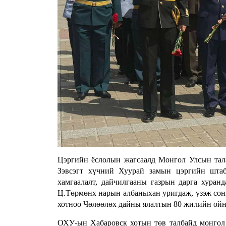
Цэргийн ёслолын жагсаалд Монгол Улсын тал
Зэвсэгт хүчний Хуурай замын цэргийн шта
хамгаалалт, дайчилгааны газрын дарга хуран
Ц.Төрмөнх нарын албаныхан уригдаж, үзэж сон
хотноо Чөлөөлөх дайны ялалтын 80 жилийн ойн
ОХУ-ын Хабаровск хотын төв талбайд монгол ц