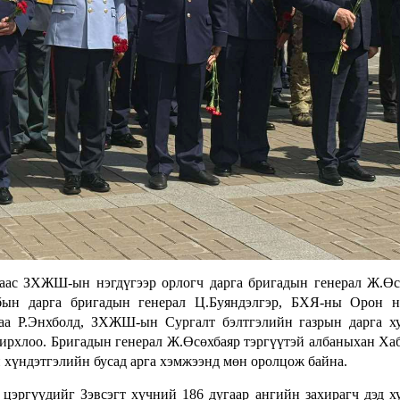
аас ЗХЖШ-ын нэгдүгээр орлогч дарга бригадын генерал Ж.Өс
бын дарга бригадын генерал Ц.Буяндэлгэр, БХЯ-ны Орон н
даа Р.Энхболд, ЗХЖШ-ын Сургалт бэлтгэлийн газрын дарга х
ирхлоо. Бригадын генерал Ж.Өсөхбаяр тэргүүтэй албаныхан Ха
 хүндэтгэлийн бусад арга хэмжээнд мөн оролцож байна.
эргүүдийг Зэвсэгт хүчний 186 дугаар ангийн захирагч дэд х