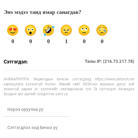
Энэ мэдээ танд ямар санагдав?
0
0
0
1
0
0
Сэтгэгдэл:
Таны IP: (216.73.217.78)
АНХААРУУЛГА: Уншигчдын бичсэн сэтгэгдэлд https://www.ulsturch.mn
хариуцлага хүлээхгүй болно. Манай сайт ХХЗХ-ны журмын дагуу зүй
зохисгүй зарим үг, хэллэгийг хязгаарласан тул Та сэтгэгдэл бичихдээ
бусдын эрх ашгийг хүндэтгэн үзнэ үү.