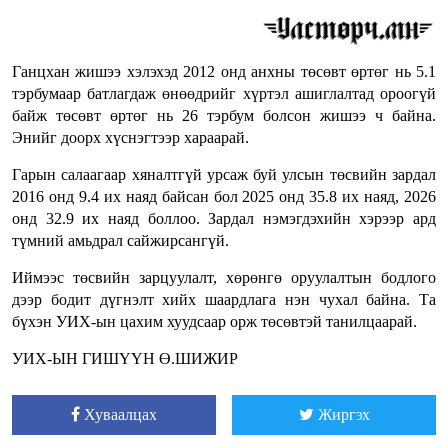
Ганцхан жишээ хэлэхэд 2012 онд анхны төсөвт өртөг нь 5.1
тэрбумаар батлагдаж өнөөдрийг хүртэл ашиглалтад ороогүй
байж төсөвт өртөг нь 26 тэрбум болсон жишээ ч байна.
Энийг доорх хүснэгтээр хараарай.
Гарын салаагаар хяналтгүй урсаж буй улсын төсвийн зардал
2016 онд 9.4 их наяд байсан бол 2025 онд 35.8 их наяд, 2026
онд 32.9 их наяд боллоо. Зардал нэмэгдэхийн хэрээр ард
түмний амьдрал сайжирсангүй.
Иймээс төсвийн зарцуулалт, хөрөнгө оруулалтын бодлого
дээр бодит дүгнэлт хийх шаардлага нэн чухал байна. Та
бүхэн УИХ-ын цахим хуудсаар орж төсөвтэй танилцаарай.
УИХ-ЫН ГИШҮҮН Ө.ШИЖИР
Хуваалцах
Жиргэх