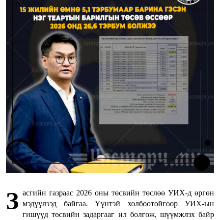
З
асгийн газраас 2026 оны төсвийн төслөө УИХ-д өргөн
мэдүүлээд байгаа. Үүнтэй холбоотойгоор УИХ-ын
гишүүд төсвийн задаргааг ил болгож, шүүмжлэх байр