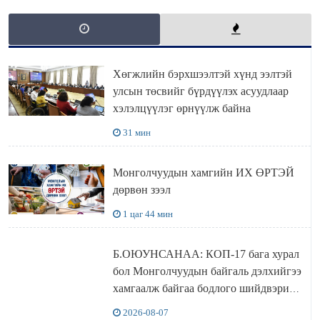
Хөгжлийн бэрхшээлтэй хүнд ээлтэй
улсын төсвийг бүрдүүлэх асуудлаар
хэлэлцүүлэг өрнүүлж байна
31 мин
Монголчуудын хамгийн ИХ ӨРТЭЙ
дөрвөн зээл
1 цаг 44 мин
Б.ОЮУНСАНАА: КОП-17 бага хурал
бол Монголчуудын байгаль дэлхийгээ
хамгаалж байгаа бодлого шийдвэрийг
ДЭЛХИЙД СУРТАЛЧИЛАХ гол
2026-08-07