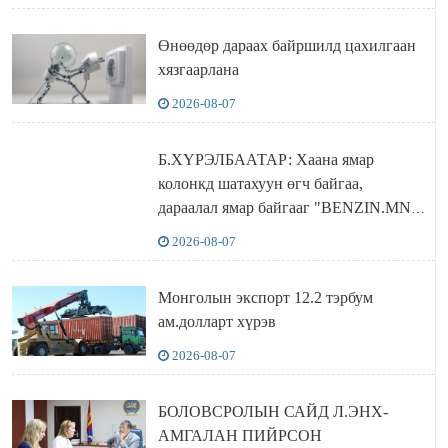
бодлого
Өнөөдөр дараах байршилд цахилгаан
хязгаарлана
2026-08-07
Б.ХҮРЭЛБААТАР: Хаана ямар
колонкд шатахуун өгч байгаа,
дараалал ямар байгааг "BENZIN.MN”
сайтаас харах боломжтой
2026-08-07
Монголын экспорт 12.2 тэрбум
ам.долларт хүрэв
2026-08-07
БОЛОВСРОЛЫН САЙД Л.ЭНХ-
АМГАЛАН ПИЙРСОН