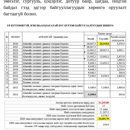
эмнэлэг, сургууль, цэцэрлэг, дотуур байр, цагдаа, онцгой
байдал гээд эдгээр байгууллагуудын хөрөнгө оруулалт
багтаагүй болно.