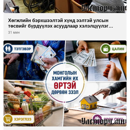
Хөгжлийн бэрхшээлтэй хүнд ээлтэй улсын
төсвийг бүрдүүлэх асуудлаар хэлэлцүүлэг
өрнүүлж байна
31 мин