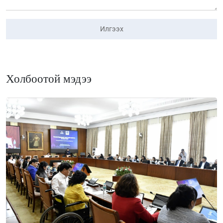
Илгээх
Холбоотой мэдээ