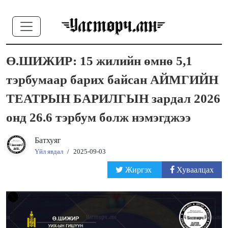
Ө.ШИЖИР: 15 жилийн өмнө 5,1
тэрбумаар барих байсан АЙМГИЙН
ТЕАТРЫН БАРИЛГЫН зардал 2026
онд 26.6 тэрбум болж нэмэгджээ
Батхуяг
Үйл явдал
/
2025-09-03
Жиргэх
Хуваалцах