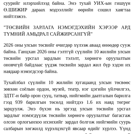
суурийг илэрхийлээд байна. Энэ тухай УИХ-ын гишүүн
Ө.ШИЖИР дараах мэдээллийг өөрийн сошил хаягтаа
нийтлэжээ.
"ТӨСВИЙН ЗАРЛАГА НЭМЭГДЭХИЙН ХЭРЭЭР АРД
ТҮМНИЙ АМЬДРАЛ САЙЖИРСАНГҮЙ"
2026 оны улсын төсвийг өчигдөр хүлээж аваад өнөөдөр сууж
байна. Ганцхан 2026 оны гэлтгүй сүүлийн 10 жилийн улсын
төсвийн урсгал зардлын тэлэлт, хөрөнгө оруулалтын
оновчгүй байдлаас үүдэж төсвийн зардал жил бүр хэдэн их
наядаар нэмэгдсээр байна.
Тухайлбал сүүлийн 10 жилийн хугацаанд улсын төсвөөс
зөвхөн соёлын ордон, музей, театр, нэг цэгийн үйлчилгээ,
ЗДТГ-н байр орон сууц, татвар, нийгмийн даатгалын барилга
гээд 939 барилгын төсөлд нийтдээ 1.6 их наяд төгрөг
зарцуулж. Энэ бүхэн нь эргээд улсын төсвийн урсгал
зардлыг нэмэгдүүлж төсвийн хөрөнгө оруулалтыг багасгаж
олсон орлогынхоо ихэнхийг зардал болгож нийгмийн суурь
салбарын хөгжилд хүрэлцэхгүй явсаар өдийг хүрлээ. Үүнд