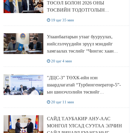
ТӨСӨЛ БОЛОН 2026 ОНЫ
ТӨСВИЙН ТОДОТГОЛЫН
ТӨСЛИЙН ОЛОН НИЙТИЙН
19 цаг 35 мин
ХЭЛЭЛЦҮҮЛЭГ БОЛЛОО
Улаанбаатарын утааг бууруулах,
нийслэлчүүдийн эрүүл мэндийг
хамгаалах төслийг “Чингис хаан
баялгийн сан нэгдэл” ХХК-тай
20 цаг 4 мин
хамтран хэрэгжүүлнэ
"ДЦС-3” ТӨХК-ийн нэн
шаардлагатай “Турбингенератор-5”-
ын шинэчлэлийн төсвийг
шийдвэрлэхээр болов
20 цаг 11 мин
САЙД Т.АУБАКИР АНУ-ААС
МОНГОЛ УЛСАД СУУГАА ЭЛЧИН
САЙД РИЧАРД БУАНГАНЫГ