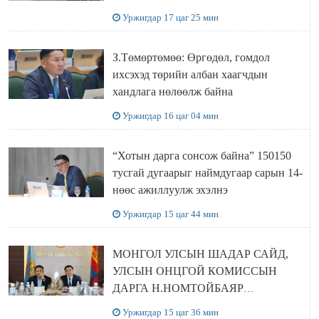
болов
Уржигдар 17 цаг 25 мин
З.Төмөртөмөө: Өргөдөл, гомдол
ихсэхэд төрийн албан хаагчдын
хандлага нөлөөлж байна
Уржигдар 16 цаг 04 мин
“Хотын дарга сонсож байна” 150150
тусгай дугаарыг наймдугаар сарын 14-
нөөс ажиллуулж эхэлнэ
Уржигдар 15 цаг 44 мин
МОНГОЛ УЛСЫН ШАДАР САЙД,
УЛСЫН ОНЦГОЙ КОМИССЫН
ДАРГА Н.НОМТОЙБАЯР
ӨМНӨГОВЬ АЙМАГТ
Уржигдар 15 цаг 36 мин