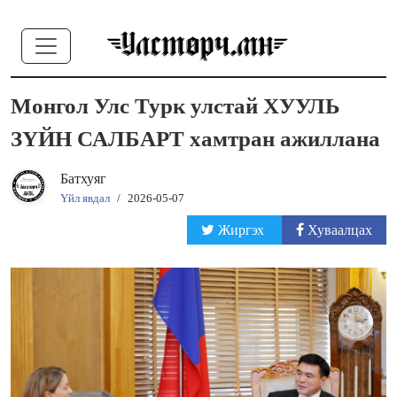
Монгол Улс Турк улстай ХУУЛЬ
ЗҮЙН САЛБАРТ хамтран ажиллана
Батхуяг
Үйл явдал
/
2026-05-07
Жиргэх
Хуваалцах