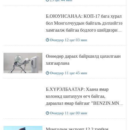
Б.ОЮУНСАНАА: КОП-17 бага хурал
бол Монголчуудын байгаль дэлхийгээ
хамгаалж байгаа бодлого шийдвэрийг
ДЭЛХИЙД СУРТАЛЧИЛАХ гол
Өчигдөр 12 цаг 03 мин
бодлого
Өнөөдөр дараах байршилд цахилгаан
хязгаарлана
Өчигдөр 11 цаг 45 мин
Б.ХҮРЭЛБААТАР: Хаана ямар
колонкд шатахуун өгч байгаа,
дараалал ямар байгааг "BENZIN.MN”
сайтаас харах боломжтой
Өчигдөр 11 цаг 00 мин
Монголын экспорт 12.2 тэрбум