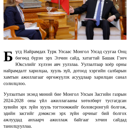
Б
үгд Найрамдах Турк Улсаас Монгол Улсад суугаа Онц
бөгөөд бүрэн эрх Элчин сайд, хатагтай Башак Гэнч
Юксэлийг хүлээн авч уулзлаа. Уулзалтаар хоёр орны
найрамдалт харилцаа, хууль зүй, дотоод хэргийн салбарын
хамтын ажиллагааг өргөжүүлэх асуудлаар харилцан санал
солилцлоо.
Уулзалтын эхэнд миний бие Монгол Улсын Засгийн газрын
2024-2028 оны үйл ажиллагааны хөтөлбөрт тусгагдсан
хувийн эрх зүйн хууль тогтоомжийг боловсронгуй болгож,
эдийн засгийг дэмжсэн эрх зүйн орчныг бий болгох
ажлуудад анхаарч ажиллаж байгааг элчин сайдад
танилцууллаа.