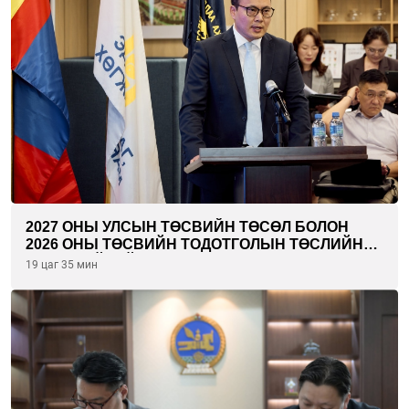
2027 ОНЫ УЛСЫН ТӨСВИЙН ТӨСӨЛ БОЛОН
2026 ОНЫ ТӨСВИЙН ТОДОТГОЛЫН ТӨСЛИЙН
ОЛОН НИЙТИЙН ХЭЛЭЛЦҮҮЛЭГ БОЛЛОО
19 цаг 35 мин