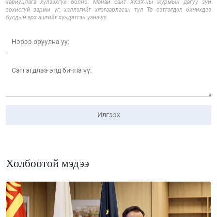
хариуцлага хүлээхгүй болно. Манай сайт ХХЗХ-ны журмын дагуу зүй
зохисгүй зарим үг, хэллэгийг хязгаарласан тул Та сэтгэгдэл бичихдээ
бусдын эрх ашгийг хүндэтгэн үзнэ үү.
Илгээх
Холбоотой мэдээ