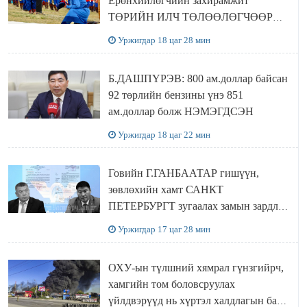
Ерөнхийлөгчийн захирамжит
ТӨРИЙН ИЛЧ ТӨЛӨӨЛӨГЧӨӨР
Сутай хайрханы тахилгад оролцжээ
Уржигдар 18 цаг 28 мин
Б.ДАШПҮРЭВ: 800 ам.доллар байсан
92 төрлийн бензины үнэ 851
ам.доллар болж НЭМЭГДСЭН
Уржигдар 18 цаг 22 мин
Говийн Г.ГАНБААТАР гишүүн,
зөвлөхийн хамт САНКТ
ПЕТЕРБУРГТ зугаалах замын зардлаа
“ИНҮТ” ТӨХХК даажээ
Уржигдар 17 цаг 28 мин
ОХУ-ын түлшний хямрал гүнзгийрч,
хамгийн том боловсруулах
үйлдвэрүүд нь хүртэл халдлагын бай