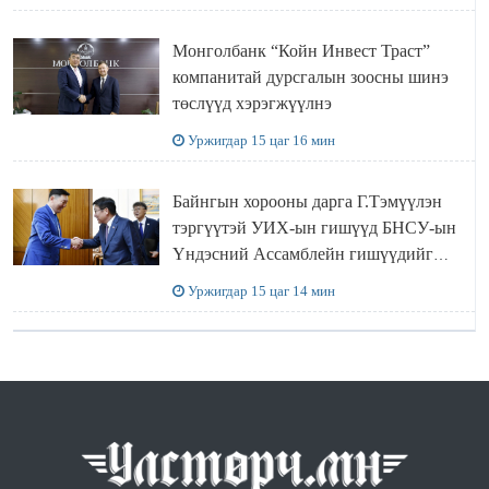
АЖИЛЛАЛАА
Монголбанк “Койн Инвест Траст”
компанитай дурсгалын зоосны шинэ
төслүүд хэрэгжүүлнэ
Уржигдар 15 цаг 16 мин
Байнгын хорооны дарга Г.Тэмүүлэн
тэргүүтэй УИХ-ын гишүүд БНСУ-ын
Үндэсний Ассамблейн гишүүдийг
хүлээн авч уулзав
Уржигдар 15 цаг 14 мин