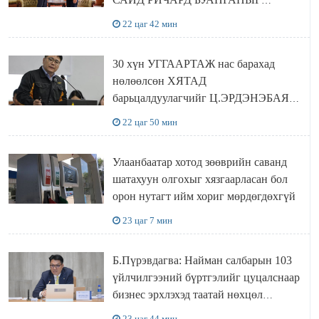
ХҮЛЭЭН АВЧ УУЛЗЛАА
22 цаг 42 мин
30 хүн УГГААРТАЖ нас барахад
нөлөөлсөн ХЯТАД
барьцалдуулагчийг Ц.ЭРДЭНЭБАЯР
захирал дахин худалдаж авахаар
22 цаг 50 мин
болжээ
Улаанбаатар хотод зөөврийн саванд
шатахуун олгохыг хязгаарласан бол
орон нутагт ийм хориг мөрдөгдөхгүй
23 цаг 7 мин
Б.Пүрэвдагва: Найман салбарын 103
үйлчилгээний бүртгэлийг цуцалснаар
бизнес эрхлэхэд таатай нөхцөл
бүрдэнэ
23 цаг 44 мин