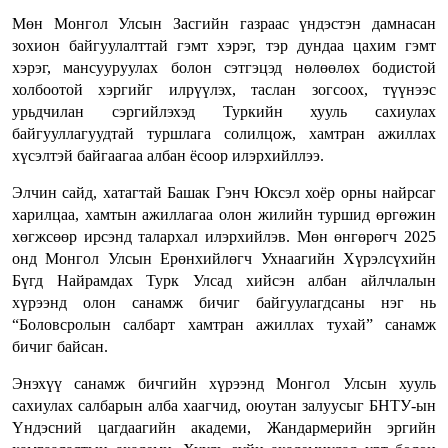
Мөн Монгол Улсын Засгийн газраас үндэстэн дамнасан
зохион байгуулалттай гэмт хэрэг, тэр дундаа цахим гэмт
хэрэг, мансууруулах болон сэтгэцэд нөлөөлөх бодистой
холбоотой хэргийг илрүүлэх, таслан зогсоох, түүнээс
урьдчилан сэргийлэхэд Туркийн хууль сахиулах
байгууллагуудтай туршлага солилцож, хамтран ажиллах
хүсэлтэй байгаагаа албан ёсоор илэрхийллээ.
Элчин сайд, хатагтай Башак Гэнч Юксэл хоёр орны найрсаг
харилцаа, хамтын ажиллагаа олон жилийн туршид өргөжин
хөгжсөөр ирсэнд талархал илэрхийлэв. Мөн өнгөрөгч 2025
онд Монгол Улсын Ерөнхийлөгч Ухнаагийн Хүрэлсүхийн
Бүгд Найрамдах Турк Улсад хийсэн албан айлчлалын
хүрээнд олон санамж бичиг байгуулагдсаны нэг нь
“Боловсролын салбарт хамтран ажиллах тухай” санамж
бичиг байсан.
Энэхүү санамж бичгийн хүрээнд Монгол Улсын хууль
сахиулах салбарын алба хаагчид, оюутан залуусыг БНТУ-ын
Үндэсний цагдаагийн академи, Жандармерийн эргийн