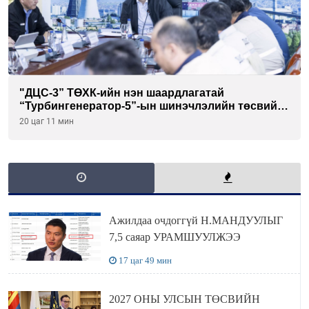
"ДЦС-3” ТӨХК-ийн нэн шаардлагатай
“Турбингенератор-5”-ын шинэчлэлийн төсвийг
шийдвэрлэхээр болов
20 цаг 11 мин
Ажилдаа очдоггүй Н.МАНДУУЛЫГ
7,5 саяар УРАМШУУЛЖЭЭ
17 цаг 49 мин
2027 ОНЫ УЛСЫН ТӨСВИЙН