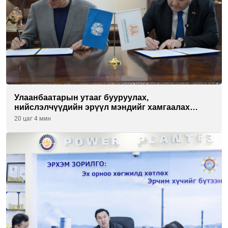
Улаанбаатарын утааг бууруулах,
нийслэлчүүдийн эрүүл мэндийг хамгаалах
төслийг “Чингис хаан баялгийн сан нэгдэл” ХХК-
20 цаг 4 мин
тай хамтран хэрэгжүүлнэ