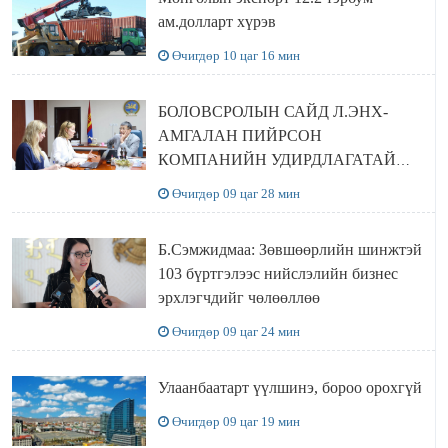
ам.долларт хүрэв
Өчигдөр 10 цаг 16 мин
БОЛОВСРОЛЫН САЙД Л.ЭНХ-
АМГАЛАН ПИЙРСОН
КОМПАНИЙН УДИРДЛАГАТАЙ
УУЛЗЛАА
Өчигдөр 09 цаг 28 мин
Б.Сэмжидмаа: Зөвшөөрлийн шинжтэй
103 бүртгэлээс нийслэлийн бизнес
эрхлэгчдийг чөлөөллөө
Өчигдөр 09 цаг 24 мин
Улаанбаатарт үүлшинэ, бороо орохгүй
Өчигдөр 09 цаг 19 мин