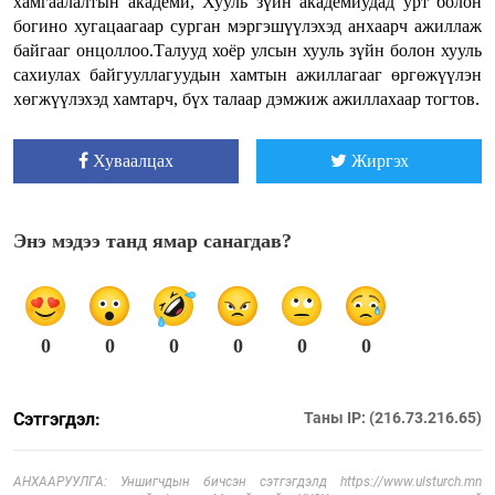
хамгаалалтын академи, Хууль зүйн академиудад урт болон
богино хугацаагаар сурган мэргэшүүлэхэд анхаарч ажиллаж
байгааг онцоллоо.Талууд хоёр улсын хууль зүйн болон хууль
сахиулах байгууллагуудын хамтын ажиллагааг өргөжүүлэн
хөгжүүлэхэд хамтарч, бүх талаар дэмжиж ажиллахаар тогтов.
Хуваалцах
Жиргэх
Энэ мэдээ танд ямар санагдав?
0
0
0
0
0
0
Сэтгэгдэл:
Таны IP: (216.73.216.65)
АНХААРУУЛГА: Уншигчдын бичсэн сэтгэгдэлд https://www.ulsturch.mn