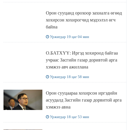
Орон сууцанд орохоор захиалга өгөөд
хохирсон хохирогчид мэдээлэл өгч
байна
Уржигдар 19 цаг 04 мин
О.БАТХҮҮ: Иргэд хохироод байгаа
учраас Засгийн газар доривтой арга
хэмжээ авч ажиллана
Уржигдар 18 цаг 58 мин
Орон сууцаараа хохирсон иргэдийн
асуудалд Засгийн газар дорвитой арга
хэмжээ авна
Уржигдар 18 цаг 53 мин