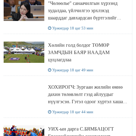
"Чөлөөлье" санаачилгын хүрээнд
худалдаа, үйлчилгээ эрхлэхэд
шаарддаг давхардсан бүртгэлийг
хүчингүй болгох тогтоолын төслийг
Уржигдар 18 цаг 53 мин
баталлаа
Хөлийн голд болдог ТӨМӨР
ЗАМЧДЫН БАЯР НААДАМ
цуцлагдлаа
Уржигдар 18 цаг 49 мин
ХОХИРОГЧ: Зургаан жилийн өмнө
дахин төлөвлөлт гээд айлуудыг
нүүлгэсэн. Гэтэл одоог хүртэл хашаа
байшин ч байхгүй, орон сууц ч
Уржигдар 18 цаг 44 мин
байхгүй хаана амьдрахаа мэдэхгүй явж
байна
УИХ-ын дарга С.БЯМБАЦОГТ