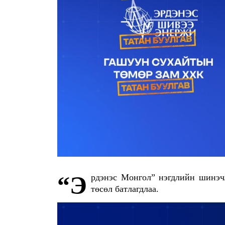
“Эрдэнэс Монгол” нэгдлийн шинэчлэл, бүтцийн өөрчлөлтийн талаарх Засгийн газрын тогтоолын
төсөл батлагдлаа.