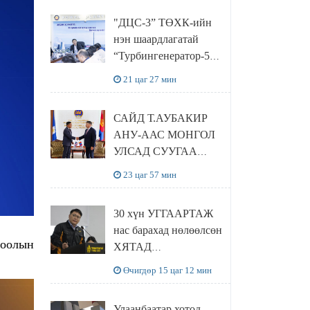
“Чингис хаан
"ДЦС-3” ТӨХК-ийн
баялгийн сан нэгдэл”
нэн шаардлагатай
ХХК-тай хамтран
“Турбингенератор-5”-
хэрэгжүүлнэ
ын шинэчлэлийн
21 цаг 27 мин
төсвийг
шийдвэрлэхээр болов
САЙД Т.АУБАКИР
АНУ-ААС МОНГОЛ
УЛСАД СУУГАА
ЭЛЧИН САЙД
23 цаг 57 мин
РИЧАРД
БУАНГАНЫГ
30 хүн УГГААРТАЖ
ХҮЛЭЭН АВЧ
нас барахад нөлөөлсөн
УУЛЗЛАА
ХЯТАД
барьцалдуулагчийг
Өчигдөр 15 цаг 12 мин
Ц.ЭРДЭНЭБАЯР
захирал дахин
Улаанбаатар хотод