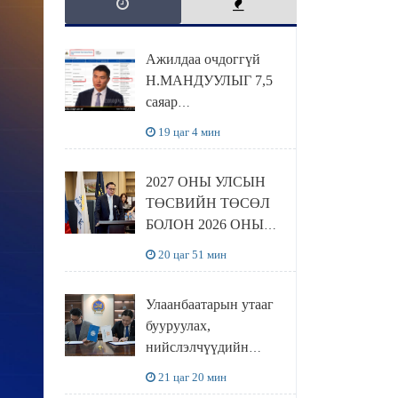
Ажилдаа очдоггүй
Н.МАНДУУЛЫГ 7,5
саяар
УРАМШУУЛЖЭЭ
19 цаг 4 мин
2027 ОНЫ УЛСЫН
ТӨСВИЙН ТӨСӨЛ
БОЛОН 2026 ОНЫ
ТӨСВИЙН
20 цаг 51 мин
ТОДОТГОЛЫН
ТӨСЛИЙН ОЛОН
Улаанбаатарын утааг
НИЙТИЙН
бууруулах,
ХЭЛЭЛЦҮҮЛЭГ
нийслэлчүүдийн
БОЛЛОО
эрүүл мэндийг
21 цаг 20 мин
хамгаалах төслийг