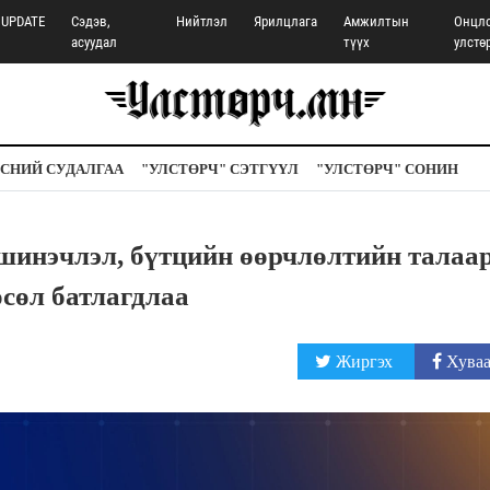
UPDATE
Сэдэв,
Нийтлэл
Ярилцлага
Амжилтын
Онцл
асуудал
түүх
улстө
СНИЙ СУДАЛГАА
"УЛСТӨРЧ" СЭТГҮҮЛ
"УЛСТӨРЧ" СОНИН
шинэчлэл, бүтцийн өөрчлөлтийн талаа
сөл батлагдлаа
Жиргэх
Хуваа