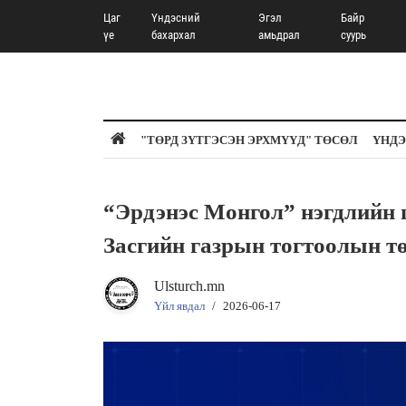
Цаг
Үндэсний
Эгэл
Байр
үе
бахархал
амьдрал
суурь
"ТӨРД ЗҮТГЭСЭН ЭРХМҮҮД" ТӨСӨЛ
ҮНДЭ
“Эрдэнэс Монгол” нэгдлийн 
Засгийн газрын тогтоолын тө
Ulsturch.mn
Үйл явдал
/
2026-06-17