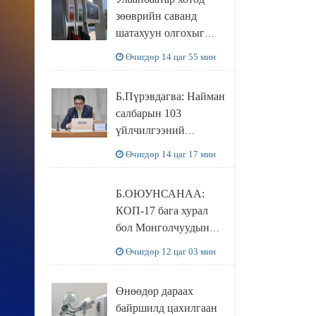
худалдаж авахаар
зөөврийн саванд
болжээ
шатахуун олгохыг
хязгаарласан бол орон
Өчигдөр 14 цаг 55 мин
нутагт ийм хориг
мөрдөгдөхгүй
Б.Пүрэвдагва: Найман
салбарын 103
үйлчилгээний
бүртгэлийг
Өчигдөр 14 цаг 17 мин
цуцалснаар бизнес
эрхлэхэд таатай
Б.ОЮУНСАНАА:
нөхцөл бүрдэнэ
КОП-17 бага хурал
бол Монголчуудын
байгаль дэлхийгээ
Өчигдөр 12 цаг 03 мин
хамгаалж байгаа
бодлого шийдвэрийг
Өнөөдөр дараах
ДЭЛХИЙД
байршилд цахилгаан
СУРТАЛЧИЛАХ гол