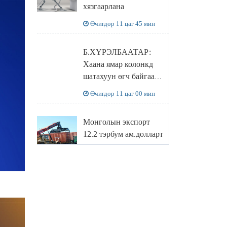
хязгаарлана
бодлого
Өчигдөр 11 цаг 45 мин
Б.ХҮРЭЛБААТАР:
Хаана ямар колонкд
шатахуун өгч байгаа,
дараалал ямар байгааг
Өчигдөр 11 цаг 00 мин
"BENZIN.MN”
сайтаас харах
Монголын экспорт
боломжтой
12.2 тэрбум ам.долларт
хүрэв
Өчигдөр 10 цаг 16 мин
БОЛОВСРОЛЫН
САЙД Л.ЭНХ-
АМГАЛАН