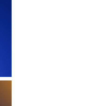
О.БАТХҮҮ: Иргэд
хохироод байгаа
учраас Засгийн газар
доривтой арга хэмжээ
Уржигдар 18 цаг 58 мин
авч ажиллана
Орон сууцаараа
хохирсон иргэдийн
асуудалд Засгийн
газар дорвитой арга
Уржигдар 18 цаг 53 мин
хэмжээ авна
"Чөлөөлье"
санаачилгын хүрээнд
худалдаа, үйлчилгээ
эрхлэхэд шаарддаг
Уржигдар 18 цаг 53 мин
давхардсан
бүртгэлийг хүчингүй