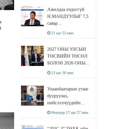
Ажилдаа очдоггүй
Н.МАНДУУЛЫГ 7,5
н
саяар
й
УРАМШУУЛЖЭЭ
21 цаг 52 мин
2027 ОНЫ УЛСЫН
ТӨСВИЙН ТӨСӨЛ
БОЛОН 2026 ОНЫ
ТӨСВИЙН
23 цаг 38 мин
ТОДОТГОЛЫН
ТӨСЛИЙН ОЛОН
Улаанбаатарын утааг
НИЙТИЙН
бууруулах,
ХЭЛЭЛЦҮҮЛЭГ
нийслэлчүүдийн
БОЛЛОО
эрүүл мэндийг
Өчигдөр 17 цаг 57 мин
хамгаалах төслийг
“Чингис хаан
"ДЦС-3” ТӨХК-ийн