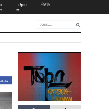
ох
Тойрогт
рч
нь
лцах