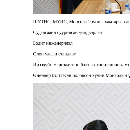
ШУТИС, МУИС, Монгол-Германы хамтарсан ашиг
Судалгаанд суурилсан үйлдвэрлэл
Бодит инженерчлэл
Олон улсын стандарт
Ирээдүйн мэргэжилтэн бэлтгэх тогтолцоог хамт
Өнөөдөр бэлтгэсэн боловсон хүчин Монголын ү