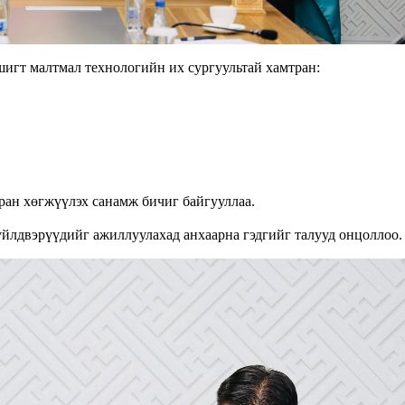
т малтмал технологийн их сургуультай хамтран:
ран хөгжүүлэх санамж бичиг байгууллаа.
йлдвэрүүдийг ажиллуулахад анхаарна гэдгийг талууд онцоллоо