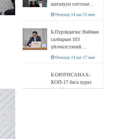
шатахуун олгохыг
хязгаарласан бол орон
Өчигдөр 14 цаг 55 мин
нутагт ийм хориг
мөрдөгдөхгүй
Б.Пүрэвдагва: Найман
салбарын 103
үйлчилгээний
бүртгэлийг
Өчигдөр 14 цаг 17 мин
цуцалснаар бизнес
эрхлэхэд таатай
Б.ОЮУНСАНАА:
нөхцөл бүрдэнэ
.
КОП-17 бага хурал
бол Монголчуудын
байгаль дэлхийгээ
Өчигдөр 12 цаг 03 мин
хамгаалж байгаа
бодлого шийдвэрийг
Өнөөдөр дараах
ДЭЛХИЙД
байршилд цахилгаан
СУРТАЛЧИЛАХ гол
хязгаарлана
бодлого