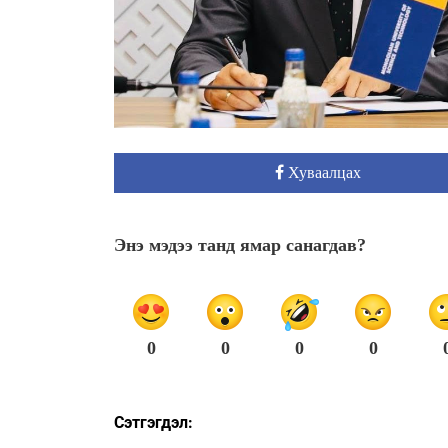
Хуваалцах
Энэ мэдээ танд ямар санагдав?
0
0
0
0
Сэтгэгдэл: