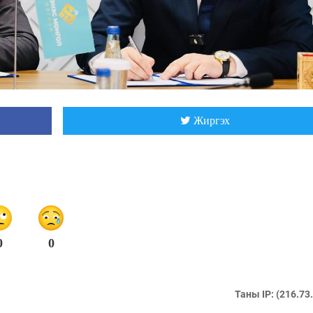
Жиргэх
0
0
Таны IP: (216.73