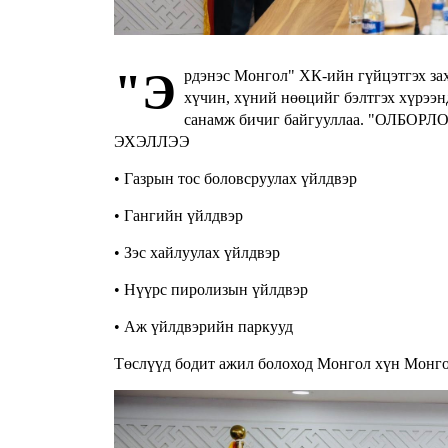
"Э
рдэнэс Монгол" ХК-ийн гүйцэтгэх за
хүчин, хүний нөөцийг бэлтгэх хүрэ
санамж бичиг байгууллаа. "ОЛ
ЭХЭЛЛЭЭ
• Газрын тос боловсруулах үйлдвэр
• Гангийн үйлдвэр
• Зэс хайлуулах үйлдвэр
• Нүүрс пиролизын үйлдвэр
• Аж үйлдвэрийн паркууд
Төслүүд бодит ажил болоход Монгол хүн Монго