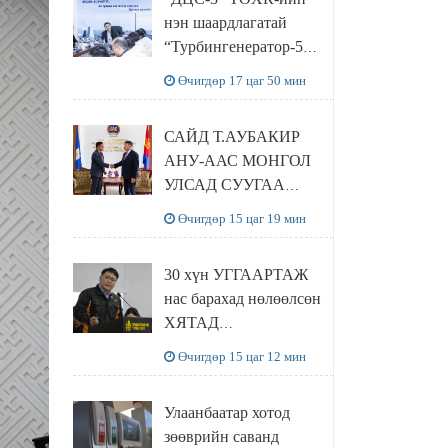
баялгийн сан нэгдэл”
нэн шаардлагатай
ХХК-тай хамтран
“Турбингенератор-5”-
хэрэгжүүлнэ
ын шинэчлэлийн
Өчигдөр 17 цаг 50 мин
төсвийг
шийдвэрлэхээр болов
САЙД Т.АУБАКИР
АНУ-ААС МОНГОЛ
УЛСАД СУУГАА
ЭЛЧИН САЙД
Өчигдөр 15 цаг 19 мин
РИЧАРД
БУАНГАНЫГ
30 хүн УГГААРТАЖ
ХҮЛЭЭН АВЧ
нас барахад нөлөөлсөн
УУЛЗЛАА
ХЯТАД
барьцалдуулагчийг
Өчигдөр 15 цаг 12 мин
Ц.ЭРДЭНЭБАЯР
захирал дахин
Улаанбаатар хотод
худалдаж авахаар
зөөврийн саванд
болжээ