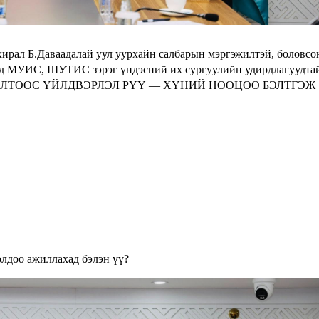
хирал Б.Даваадалай уул уурхайн салбарын мэргэжилтэй, боловсо
энд МУИС, ШУТИС зэрэг үндэсний их сургуулийн удирдлагуудта
БОРЛОЛТОOС ҮЙЛДВЭРЛЭЛ РҮҮ — ХҮНИЙ НӨӨЦӨӨ БЭЛТГЭЖ
лдоо ажиллахад бэлэн үү?