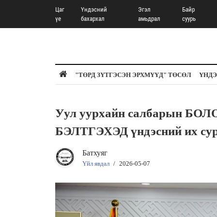
Цаг
Үндэсний
Эгэл
Байр
үе
бахархал
амьдрал
суурь
"ТӨРД ЗҮТГЭСЭН ЭРХМҮҮД" ТӨСӨЛ
ҮНДЭ
Уул уурхайн салбарын Б
БЭЛТГЭХЭД үндэсний их сург
Батхуяг
Үйл явдал
/
2026-05-07