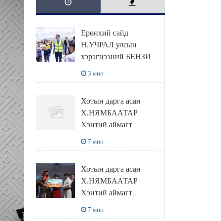
Ерөнхий сайд
Н.УЧРАЛ улсын
хэрэгцээний БЕНЗИН
НӨӨЦЛӨХ САВНЫ
3 мин
нөхцөл байдалтай
танилцлаа
Хотын дарга асан
Х.НЯМБААТАР
Хэнтий аймагт
наадамлаж шинэ заанд
7 мин
шагнал гардуулж явна
Хотын дарга асан
Х.НЯМБААТАР
Хэнтий аймагт
наадамлаж шинэ заанд
7 мин
шагнал гардуулж явна