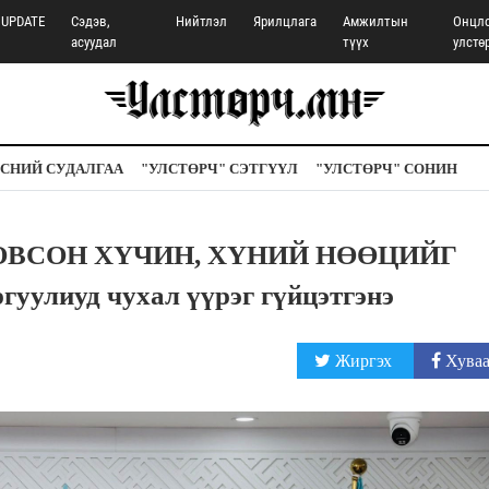
UPDATE
Сэдэв,
Нийтлэл
Ярилцлага
Амжилтын
Онцл
асуудал
түүх
улстө
СНИЙ СУДАЛГАА
"УЛСТӨРЧ" СЭТГҮҮЛ
"УЛСТӨРЧ" СОНИН
ОЛОВСОН ХҮЧИН, ХҮНИЙ НӨӨЦИЙГ
уулиуд чухал үүрэг гүйцэтгэнэ
Жиргэх
Хуваа