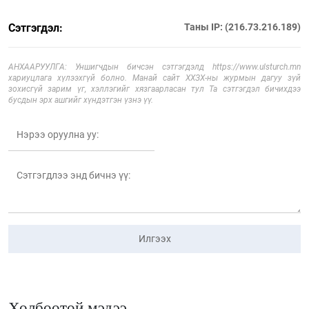
Сэтгэгдэл:
Таны IP: (216.73.216.189)
АНХААРУУЛГА: Уншигчдын бичсэн сэтгэгдэлд https://www.ulsturch.mn
хариуцлага хүлээхгүй болно. Манай сайт ХХЗХ-ны журмын дагуу зүй
зохисгүй зарим үг, хэллэгийг хязгаарласан тул Та сэтгэгдэл бичихдээ
бусдын эрх ашгийг хүндэтгэн үзнэ үү.
Илгээх
Холбоотой мэдээ