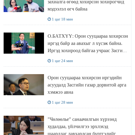
захиалга өгөөд хохирсон хохирогчид
мэдээлэл өгч байна
1 цаг 18 мин
О.БАТХҮҮ: Орон сууцаараа хохирсон
иргэд байр аа авахыг л хүсэж байна.
Иргэд хохироод байгаа учраас Засгийн
газар доривтой арга хэмжээ авч
1 цаг 24 мин
ажиллана
Орон сууцаараа хохирсон иргэдийн
асуудалд Засгийн газар дорвитой арга
хэмжээ авна
1 цаг 28 мин
"Чөлөөлье" санаачилгын хүрээнд
худалдаа, үйлчилгээ эрхлэхэд
шаарддаг давхардсан бүртгэлийг