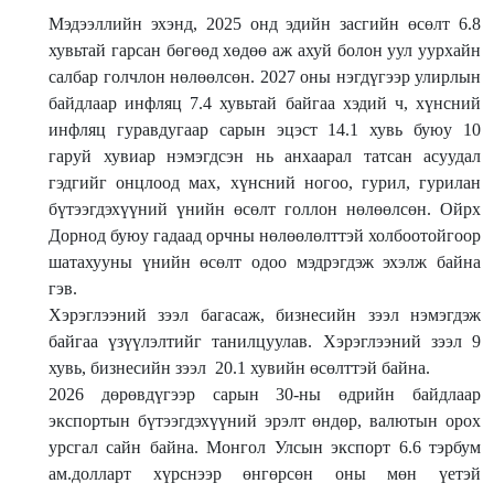
Мэдээллийн эхэнд, 2025 онд эдийн засгийн өсөлт 6.8
хувьтай гарсан бөгөөд хөдөө аж ахуй болон уул уурхайн
салбар голчлон нөлөөлсөн. 2027 оны нэгдүгээр улирлын
байдлаар инфляц 7.4 хувьтай байгаа хэдий ч, хүнсний
инфляц гуравдугаар сарын эцэст 14.1 хувь буюу 10
гаруй хувиар нэмэгдсэн нь анхаарал татсан асуудал
гэдгийг онцлоод мах, хүнсний ногоо, гурил, гурилан
бүтээгдэхүүний үнийн өсөлт голлон нөлөөлсөн. Ойрх
Дорнод буюу гадаад орчны нөлөөлөлттэй холбоотойгоор
шатахууны үнийн өсөлт одоо мэдрэгдэж эхэлж байна
гэв.
Хэрэглээний зээл багасаж, бизнесийн зээл нэмэгдэж
байгаа үзүүлэлтийг танилцуулав. Хэрэглээний зээл 9
хувь, бизнесийн зээл 20.1 хувийн өсөлттэй байна.
2026 дөрөвдүгээр сарын 30-ны өдрийн байдлаар
экспортын бүтээгдэхүүний эрэлт өндөр, валютын орох
урсгал сайн байна. Монгол Улсын экспорт 6.6 тэрбум
ам.долларт хүрснээр өнгөрсөн оны мөн үетэй