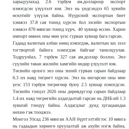
харьцуулахад 2.6 тэрбум ам.доллароор экспорт
нэмэгдсэн үзүүлэлт юм. Энэ нь үндсэндээ 65 хувийн
өсөлтийг үзүүлж байна. Нүүрсний экспортын биет
хэмжээ 37.8 сая тоннд хүрсэн бол зэсийн экспортын
хэмжээ 870 мянган тоннд хүрч, 40 хувиар өссөн. Харин
импорт өмнөх оны мөн үеэс гурван хувиар бага гарсан.
Гадаад валютын албан нөөц нэмэгдэж, валютын зах зээл
тогтвортой байнга нэмэгдэж байгааг танилцуулав.
Тодруулбал, 7 тэрбум 327 сая ам.доллар боллоо. Энэ
сүүлийн таван жилийн хамгийн өндөр үзүүлэлт юм.
Төсвийн орлого энэ оны эхний гурван сарын байдлаар
6.3 их наяд төгрөгт хүрсэн. Энэ нь өнгөрсөн оны мөн
үеэс 153 тэрбум төгрөгөөр буюу 2.5 хувиар нэмэгдсэн.
Төсвийн тэнцэл 2026 оны дөрөвдүгээр сарын байдлаар
1.4 их наяд төгрөгийн алдагдалтай гарсан нь ДНБ-ий 1.3
хувьтай тэнцүү байна. Алдагдлыг дунд хугацаандаа
нөхнө гэж тооцжээ.
Монгол Улсад 236 мянган ААН бүртгэлтэйгээс 10 мянга
нь гадаадын хөрөнгө оруулалтай аж ахуйн нэгж байна.