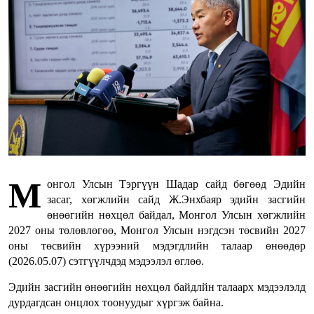
М
онгол Улсын Тэргүүн Шадар сайд бөгөөд Эдийн
засаг, хөгжлийн сайд Ж.Энхбаяр эдийн засгийн
өнөөгийн нөхцөл байдал, Монгол Улсын хөгжлийн
2027 оны төлөвлөгөө, Монгол Улсын нэгдсэн төсвийн 2027
оны төсвийн хүрээний мэдэгдлийн талаар өнөөдөр
(2026.05.07) сэтгүүлчдэд мэдээлэл өглөө.
Эдийн засгийн өнөөгийн нөхцөл байдлйн талаарх мэдээлэлд
дурдагдсан онцлох тоонуудыг хүргэж байна.