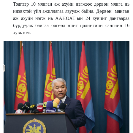
Тэдгээр 10 мянган аж ахуйн нэгжээс дөрвөн мянга нь
идэвхтэй үйл ажиллагаа явуулж байна. Дөрвөн мянган
аж ахуйн нэгж нь ААНОАТ-ын 24 хувийг дангаараа
бүрдүүлж байгаа бөгөөд нийт цалингийн сангийн 16
хувь юм.