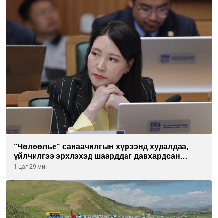
"Чөлөөлье" санаачилгын хүрээнд худалдаа,
үйлчилгээ эрхлэхэд шаарддаг давхардсан
бүртгэлийг хүчингүй болгох тогтоолын төслийг
1 цаг 29 мин
баталлаа