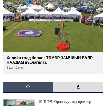
Хөлийн голд болдог ТӨМӨР ЗАМЧДЫН БАЯР
НААДАМ цуцлагдлаа
1 цаг 32 мин
🔴ШУУД: Орон сууцанд орохоор