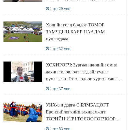
хүчингүй болгох тогтоолын төслийг
1 цаг 29 мин
баталлаа
Хөлийн голд болдог ТӨМӨР
ЗАМЧДЫН БАЯР НААДАМ
цуцлагдлаа
1 цаг 32 мин
ХОХИРОГЧ: Зургаан жилийн өмнө
дахин төлөвлөлт гээд айлуудыг
нүүлгэсэн. Гэтэл одоог хүртэл хашаа
байшин ч байхгүй, орон сууц ч
1 цаг 37 мин
байхгүй хаана амьдрахаа мэдэхгүй явж
байна
УИХ-ын дарга С.БЯМБАЦОГТ
Ерөнхийлөгчийн захирамжит
ТӨРИЙН ИЛЧ ТӨЛӨӨЛӨГЧӨӨР
Сутай хайрханы тахилгад оролцжээ
1 цаг 53 мин