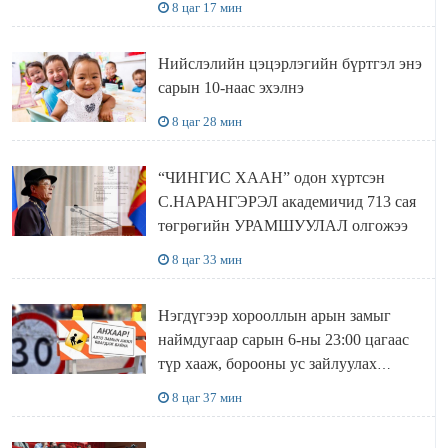
8 цаг 17 мин
Нийслэлийн цэцэрлэгийн бүртгэл энэ
сарын 10-наас эхэлнэ
8 цаг 28 мин
“ЧИНГИС ХААН” одон хүртсэн
С.НАРАНГЭРЭЛ академичид 713 сая
төгрөгийн УРАМШУУЛАЛ олгожээ
8 цаг 33 мин
Нэгдүгээр хорооллын арын замыг
наймдугаар сарын 6-ны 23:00 цагаас
түр хааж, борооны ус зайлуулах
шугамын хөндлөн сэтэлгээ хийнэ
8 цаг 37 мин