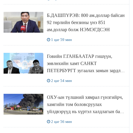
Б.ДАШПҮРЭВ: 800 ам.доллар байсан
92 төрлийн бензины үнэ 851
ам.доллар болж НЭМЭГДСЭН
1 цаг 59 мин
Говийн Г.ГАНБААТАР гишүүн,
зөвлөхийн хамт САНКТ
ПЕТЕРБУРГТ зугаалах замын зардлаа
“ИНҮТ” ТӨХХК даажээ
2 цаг 54 мин
ОХУ-ын түлшний хямрал гүнзгийрч,
хамгийн том боловсруулах
үйлдвэрүүд нь хүртэл халдлагын бай
болов
2 цаг 56 мин