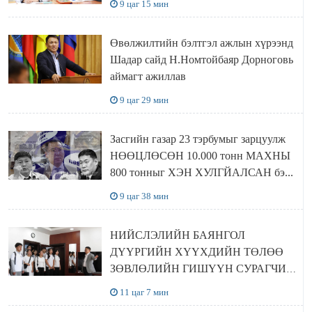
9 цаг 15 мин
Өвөлжилтийн бэлтгэл ажлын хүрээнд
Шадар сайд Н.Номтойбаяр Дорноговь
аймагт ажиллав
9 цаг 29 мин
Засгийн газар 23 тэрбумыг зарцуулж
НӨӨЦЛӨСӨН 10.000 тонн МАХНЫ
800 тонныг ХЭН ХУЛГЙАЛСАН бэ...
9 цаг 38 мин
НИЙСЛЭЛИЙН БАЯНГОЛ
ДҮҮРГИЙН ХҮҮХДИЙН ТӨЛӨӨ
ЗӨВЛӨЛИЙН ГИШҮҮН СУРАГЧИД
БОЛОВСРОЛЫН ЯАМАНД
11 цаг 7 мин
ЗОЧИЛЛОО