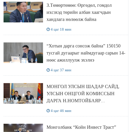
З.Төмөртөмөө: Өргөдөл, гомдол
ихсэхэд төрийн албан хаагчдын
хандлага нөлөөлж байна
4 цаг 18 мин
“Хотын дарга сонсож байна” 150150
тусгай дугаарыг наймдугаар сарын 14-
нөөс ажиллуулж эхэлнэ
4 цаг 37 мин
МОНГОЛ УЛСЫН ШАДАР САЙД,
УЛСЫН ОНЦГОЙ КОМИССЫН
ДАРГА Н.НОМТОЙБАЯР
ӨМНӨГОВЬ АЙМАГТ
4 цаг 46 мин
АЖИЛЛАЛАА
Монголбанк “Койн Инвест Траст”