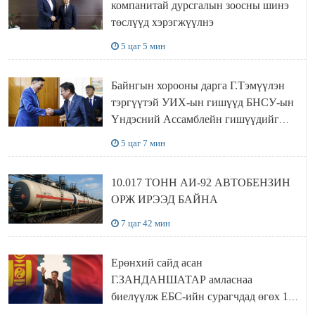
компанитай дурсгалын зоосны шинэ
төслүүд хэрэгжүүлнэ
5 цаг 5 мин
Байнгын хорооны дарга Г.Тэмүүлэн
тэргүүтэй УИХ-ын гишүүд БНСУ-ын
Үндэсний Ассамблейн гишүүдийг
хүлээн авч уулзав
5 цаг 7 мин
10.017 ТОНН АИ-92 АВТОБЕНЗИН
ОРЖ ИРЭЭД БАЙНА
7 цаг 42 мин
Ерөнхий сайд асан
Г.ЗАНДАНШАТАР амласнаа
биелүүлж ЕБС-ийн сурагчдад өгөх 10.
МЯНГАН ШАТРАА хүлээн авчээ