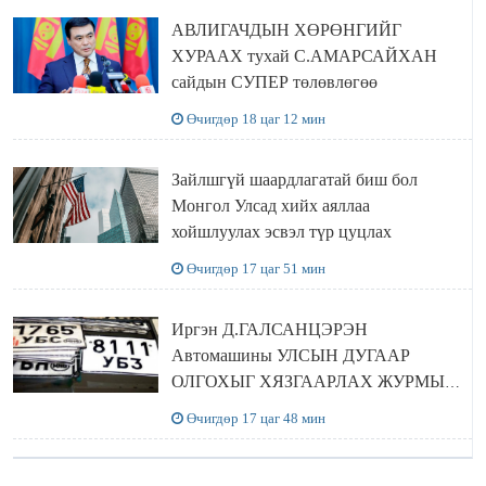
АВЛИГАЧДЫН ХӨРӨНГИЙГ
ХУРААХ тухай С.АМАРСАЙХАН
сайдын СУПЕР төлөвлөгөө
Өчигдөр 18 цаг 12 мин
Зайлшгүй шаардлагатай биш бол
Монгол Улсад хийх аяллаа
хойшлуулах эсвэл түр цуцлах
Өчигдөр 17 цаг 51 мин
Иргэн Д.ГАЛСАНЦЭРЭН
Автомашины УЛСЫН ДУГААР
ОЛГОХЫГ ХЯЗГААРЛАХ ЖУРМЫГ
ЦУЦЛУУЛАХ санал гаргажээ
Өчигдөр 17 цаг 48 мин