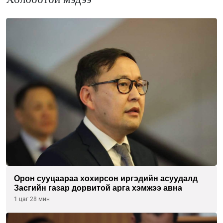
Орон сууцаараа хохирсон иргэдийн асуудалд
Засгийн газар дорвитой арга хэмжээ авна
1 цаг 28 мин