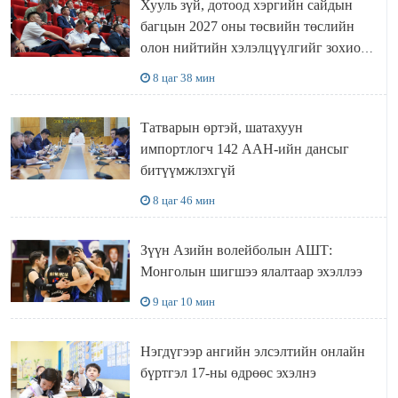
Хууль зүй, дотоод хэргийн сайдын
багцын 2027 оны төсвийн төслийн
олон нийтийн хэлэлцүүлгийг зохион
байгууллаа
8 цаг 38 мин
Татварын өртэй, шатахуун
импортлогч 142 ААН-ийн дансыг
битүүмжлэхгүй
8 цаг 46 мин
Зүүн Азийн волейболын АШТ:
Монголын шигшээ ялалтаар эхэллээ
9 цаг 10 мин
Нэгдүгээр ангийн элсэлтийн онлайн
бүртгэл 17-ны өдрөөс эхэлнэ