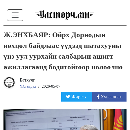
Ж.ЭНХБАЯР: Ойрх Дорнодын
нөхцөл байдлаас үүдээд шатахууны
үнэ уул уурхайн салбарын ашигт
ажиллагаанд бодитойгоор нөлөөлнө
Батхуяг
Үйл явдал
/
2026-05-07
Жиргэх
Хуваалцах