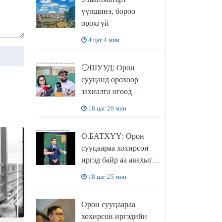
чөлөөллөө
үүлшинэ, бороо
орохгүй
4 цаг 4 мин
🔴ШУУД: Орон
сууцанд орохоор
захиалга өгөөд
хохирсон хохирогчид
18 цаг 20 мин
мэдээлэл өгч байна
О.БАТХҮҮ: Орон
сууцаараа хохирсон
иргэд байр аа авахыг л
хүсэж байна. Иргэд
18 цаг 25 мин
хохироод байгаа
учраас Засгийн газар
Орон сууцаараа
доривтой арга хэмжээ
хохирсон иргэдийн
авч ажиллана