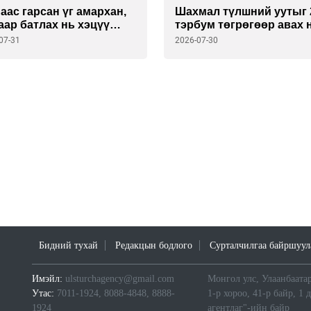
аас гарсан үг амархан,
Шахмал түлшний уутыг 
аар батлах нь хэцүү
тэрбум төгрөгөөр авах 
на уу? Г. Дамдинням
зүйд нийцэх үү?
07-31
2026-07-30
 аа !!!
Бидний тухай
Редакцын бодлого
Сурталчилгаа байршуул
Имэйл:
ulsturchagency@gmail.com
Монгол улс, Улаанбаатар
Утас:
7011-1924, 8088-4848, 8888-
1-р хороо, 41-р байр, 1 
1924
агентлаг"-ийн байр