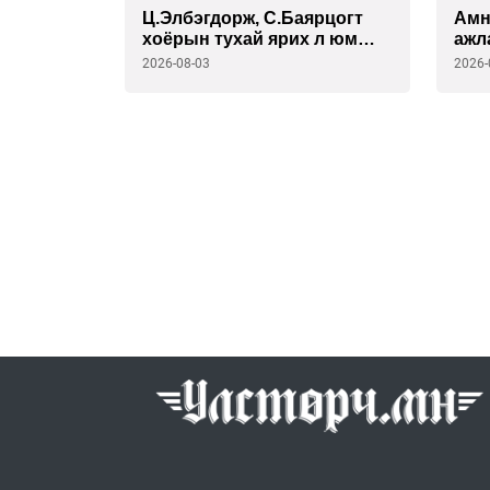
Ц.Элбэгдорж, С.Баярцогт
Амн
хоёрын тухай ярих л юм
ажл
бол бензинд очирлуулж
бай
2026-08-03
2026-
байна.
сайд