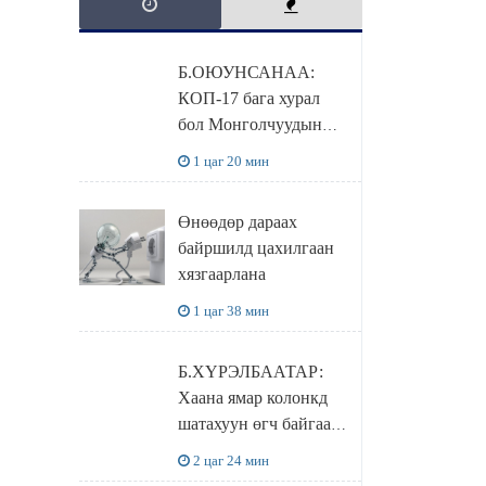
Б.ОЮУНСАНАА:
КОП-17 бага хурал
бол Монголчуудын
байгаль дэлхийгээ
1 цаг 20 мин
хамгаалж байгаа
бодлого шийдвэрийг
Өнөөдөр дараах
ДЭЛХИЙД
байршилд цахилгаан
СУРТАЛЧИЛАХ гол
хязгаарлана
бодлого
1 цаг 38 мин
Б.ХҮРЭЛБААТАР:
Хаана ямар колонкд
шатахуун өгч байгаа,
дараалал ямар байгааг
2 цаг 24 мин
"BENZIN.MN”