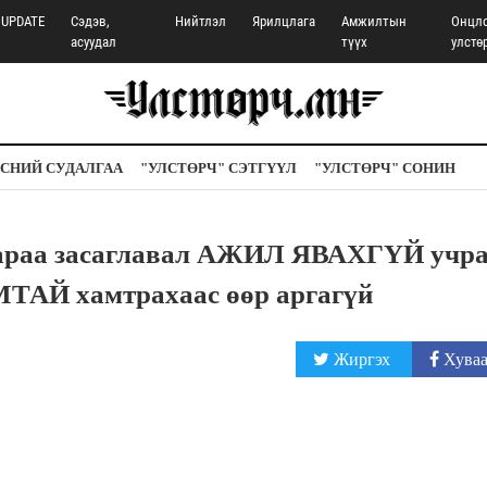
UPDATE
Сэдэв,
Нийтлэл
Ярилцлага
Амжилтын
Онцл
асуудал
түүх
улстө
СНИЙ СУДАЛГАА
"УЛСТӨРЧ" СЭТГҮҮЛ
"УЛСТӨРЧ" СОНИН
раа засаглавал АЖИЛ ЯВАХГҮЙ учра
Й хамтрахаас өөр аргагүй
Жиргэх
Хуваа