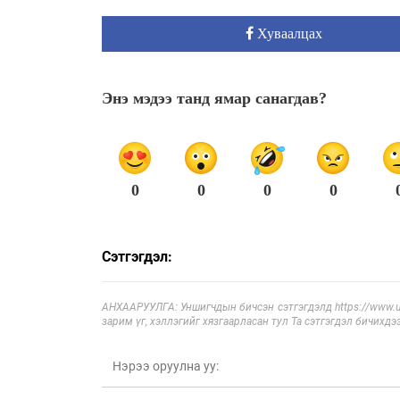
Хуваалцах
Энэ мэдээ танд ямар санагдав?
0
0
0
0
Сэтгэгдэл:
АНХААРУУЛГА: Уншигчдын бичсэн сэтгэгдэлд https://www.ul
зарим үг, хэллэгийг хязгаарласан тул Та сэтгэгдэл бичихдэ