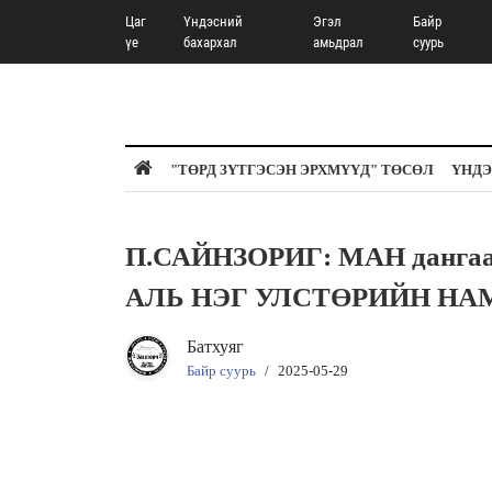
Цаг
Үндэсний
Эгэл
Байр
үе
бахархал
амьдрал
суурь
"ТӨРД ЗҮТГЭСЭН ЭРХМҮҮД" ТӨСӨЛ
ҮНДЭ
П.САЙНЗОРИГ: МАН дангаа
АЛЬ НЭГ УЛСТӨРИЙН НАМТА
Батхуяг
Байр суурь
/
2025-05-29