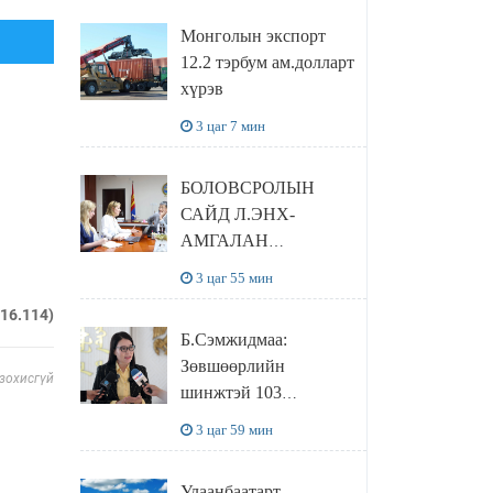
сайтаас харах
Монголын экспорт
боломжтой
12.2 тэрбум ам.долларт
хүрэв
3 цаг 7 мин
БОЛОВСРОЛЫН
САЙД Л.ЭНХ-
АМГАЛАН
ПИЙРСОН
3 цаг 55 мин
КОМПАНИЙН
216.114)
УДИРДЛАГАТАЙ
Б.Сэмжидмаа:
УУЛЗЛАА
Зөвшөөрлийн
 зохисгүй
шинжтэй 103
бүртгэлээс
3 цаг 59 мин
нийслэлийн бизнес
эрхлэгчдийг
Улаанбаатарт