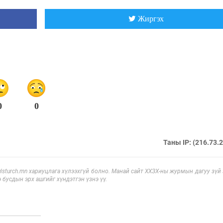
Жиргэх
0
0
Таны IP: (216.73.
sturch.mn хариуцлага хүлээхгүй болно. Манай сайт ХХЗХ-ны журмын дагуу зүй
э бусдын эрх ашгийг хүндэтгэн үзнэ үү.