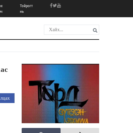
ох
Тойрогт
рч
нь
ас
лцах