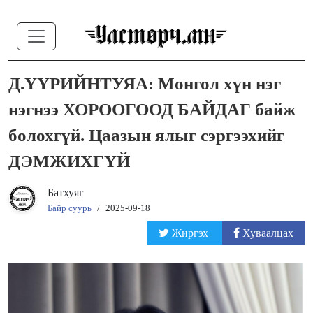
Д.ҮҮРИЙНТУЯА: Монгол хүн нэг
нэгнээ ХОРООГООД БАЙДАГ байж
болохгүй. Цаазын ялыг сэргээхийг
ДЭМЖИХГҮЙ
Батхуяг
Байр суурь
/
2025-09-18
Жиргэх
Хуваалцах