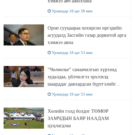
хэмжээ авч ажиллана
Уржигдар 18 цаг 58 мин
Орон сууцаараа хохирсон иргэдийн
асуудалд Засгийн газар дорвитой арга
хэмжээ авна
Уржигдар 18 цаг 53 мин
"Чөлөөлье" санаачилгын хүрээнд
худалдаа, үйлчилгээ эрхлэхэд
шаарддаг давхардсан бүртгэлийг
хүчингүй болгох тогтоолын төслийг
Уржигдар 18 цаг 53 мин
баталлаа
Хөлийн голд болдог ТӨМӨР
ЗАМЧДЫН БАЯР НААДАМ
цуцлагдлаа