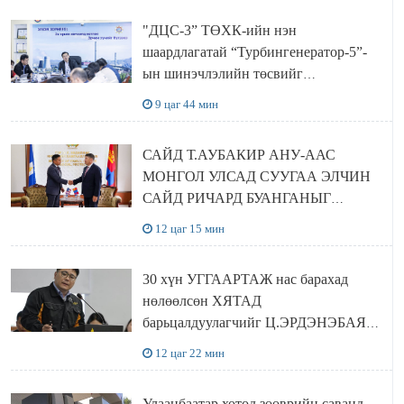
"ДЦС-3” ТӨХК-ийн нэн
шаардлагатай “Турбингенератор-5”-
ын шинэчлэлийн төсвийг
шийдвэрлэхээр болов
9 цаг 44 мин
САЙД Т.АУБАКИР АНУ-ААС
МОНГОЛ УЛСАД СУУГАА ЭЛЧИН
САЙД РИЧАРД БУАНГАНЫГ
ХҮЛЭЭН АВЧ УУЛЗЛАА
12 цаг 15 мин
30 хүн УГГААРТАЖ нас барахад
нөлөөлсөн ХЯТАД
барьцалдуулагчийг Ц.ЭРДЭНЭБАЯР
захирал дахин худалдаж авахаар
12 цаг 22 мин
болжээ
Улаанбаатар хотод зөөврийн саванд