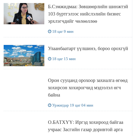
Б.Сэмжидмаа: Зөвшөөрлийн шинжтэй
103 бүртгэлээс нийслэлийн бизнес
эрхлэгчдийг чөлөөллөө
18 цаг 9 мин
Улаанбаатарт үүлшинэ, бороо орохгүй
18 цаг 15 мин
Орон сууцанд орохоор захиалга өгөөд
хохирсон хохирогчид мэдээлэл өгч
байна
Уржигдар 19 цаг 04 мин
О.БАТХҮҮ: Иргэд хохироод байгаа
учраас Засгийн газар доривтой арга