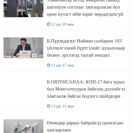
шатахуун олгохыг хязгаарласан бол
орон нутагт ийм хориг мөрдөгдөхгүй
12 цаг 39 мин
Б.Пүрэвдагва: Найман салбарын 103
үйлчилгээний бүртгэлийг цуцалснаар
бизнес эрхлэхэд таатай нөхцөл
бүрдэнэ
13 цаг 17 мин
Б.ОЮУНСАНАА: КОП-17 бага хурал
бол Монголчуудын байгаль дэлхийгээ
хамгаалж байгаа бодлого шийдвэрийг
ДЭЛХИЙД СУРТАЛЧИЛАХ гол
15 цаг 31 мин
бодлого
Өнөөдөр дараах байршилд цахилгаан
хязгаарлана