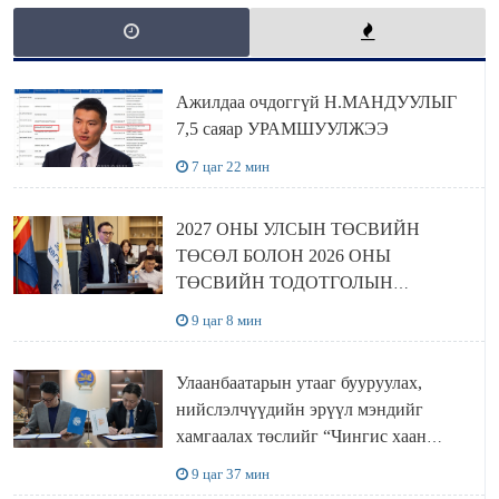
Ажилдаа очдоггүй Н.МАНДУУЛЫГ
7,5 саяар УРАМШУУЛЖЭЭ
7 цаг 22 мин
2027 ОНЫ УЛСЫН ТӨСВИЙН
ТӨСӨЛ БОЛОН 2026 ОНЫ
ТӨСВИЙН ТОДОТГОЛЫН
ТӨСЛИЙН ОЛОН НИЙТИЙН
9 цаг 8 мин
ХЭЛЭЛЦҮҮЛЭГ БОЛЛОО
Улаанбаатарын утааг бууруулах,
нийслэлчүүдийн эрүүл мэндийг
хамгаалах төслийг “Чингис хаан
баялгийн сан нэгдэл” ХХК-тай
9 цаг 37 мин
хамтран хэрэгжүүлнэ