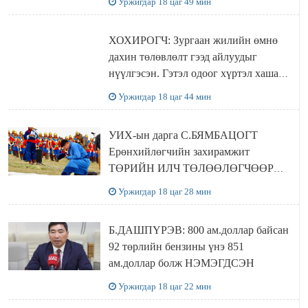
Уржигдар 18 цаг 49 мин
ХОХИРОГЧ: Зургаан жилийн өмнө
дахин төлөвлөлт гээд айлуудыг
нүүлгэсэн. Гэтэл одоог хүртэл хашаа
байшин ч байхгүй, орон сууц ч
Уржигдар 18 цаг 44 мин
байхгүй хаана амьдрахаа мэдэхгүй явж
байна
УИХ-ын дарга С.БЯМБАЦОГТ
Ерөнхийлөгчийн захирамжит
ТӨРИЙН ИЛЧ ТӨЛӨӨЛӨГЧӨӨР
Сутай хайрханы тахилгад оролцжээ
Уржигдар 18 цаг 28 мин
Б.ДАШПҮРЭВ: 800 ам.доллар байсан
92 төрлийн бензины үнэ 851
ам.доллар болж НЭМЭГДСЭН
Уржигдар 18 цаг 22 мин