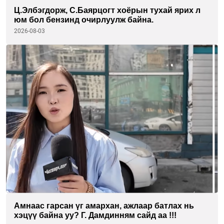
Ц.Элбэгдорж, С.Баярцогт хоёрын тухай ярих л
юм бол бензинд очирлуулж байна.
2026-08-03
Амнаас гарсан үг амархан, ажлаар батлах нь
хэцүү байна уу? Г. Дамдинням сайд аа !!!