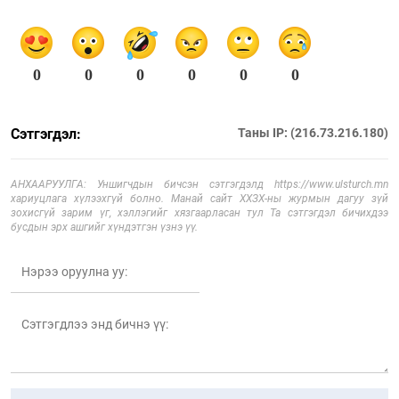
0
0
0
0
0
0
Сэтгэгдэл:
Таны IP: (216.73.216.180)
АНХААРУУЛГА: Уншигчдын бичсэн сэтгэгдэлд https://www.ulsturch.mn
хариуцлага хүлээхгүй болно. Манай сайт ХХЗХ-ны журмын дагуу зүй
зохисгүй зарим үг, хэллэгийг хязгаарласан тул Та сэтгэгдэл бичихдээ
бусдын эрх ашгийг хүндэтгэн үзнэ үү.