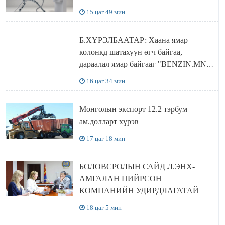
15 цаг 49 мин
Б.ХҮРЭЛБААТАР: Хаана ямар
колонкд шатахуун өгч байгаа,
дараалал ямар байгааг "BENZIN.MN”
сайтаас харах боломжтой
16 цаг 34 мин
Монголын экспорт 12.2 тэрбум
ам.долларт хүрэв
17 цаг 18 мин
БОЛОВСРОЛЫН САЙД Л.ЭНХ-
АМГАЛАН ПИЙРСОН
КОМПАНИЙН УДИРДЛАГАТАЙ
УУЛЗЛАА
18 цаг 5 мин