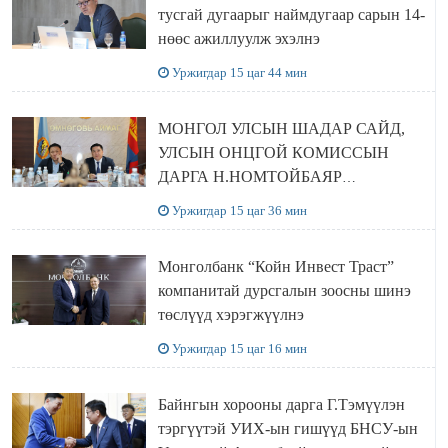
тусгай дугаарыг наймдугаар сарын 14-
нөөс ажиллуулж эхэлнэ
Уржигдар 15 цаг 44 мин
МОНГОЛ УЛСЫН ШАДАР САЙД,
УЛСЫН ОНЦГОЙ КОМИССЫН
ДАРГА Н.НОМТОЙБАЯР
ӨМНӨГОВЬ АЙМАГТ
Уржигдар 15 цаг 36 мин
АЖИЛЛАЛАА
Монголбанк “Койн Инвест Траст”
компанитай дурсгалын зоосны шинэ
төслүүд хэрэгжүүлнэ
Уржигдар 15 цаг 16 мин
Байнгын хорооны дарга Г.Тэмүүлэн
тэргүүтэй УИХ-ын гишүүд БНСУ-ын