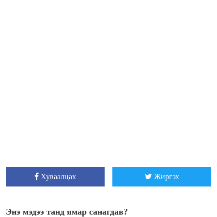
Хуваалцах
Жиргэх
Энэ мэдээ танд ямар санагдав?