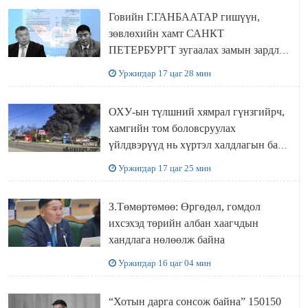
Говийн Г.ГАНБААТАР гишүүн,
зөвлөхийн хамт САНКТ
ПЕТЕРБУРГТ зугаалах замын зардлаа
“ИНҮТ” ТӨХХК даажээ
Уржигдар 17 цаг 28 мин
ОХУ-ын түлшний хямрал гүнзгийрч,
хамгийн том боловсруулах
үйлдвэрүүд нь хүртэл халдлагын бай
болов
Уржигдар 17 цаг 25 мин
З.Төмөртөмөө: Өргөдөл, гомдол
ихсэхэд төрийн албан хаагчдын
хандлага нөлөөлж байна
Уржигдар 16 цаг 04 мин
“Хотын дарга сонсож байна” 150150