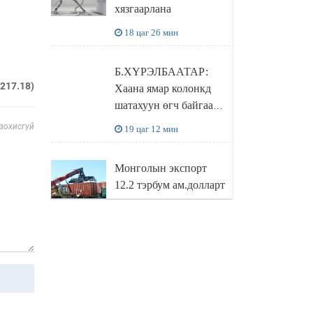
хязгаарлана
бодлого
18 цаг 26 мин
Б.ХҮРЭЛБААТАР:
.217.18)
Хаана ямар колонкд
шатахуун өгч байгаа,
дараалал ямар байгааг
 зохисгүй
19 цаг 12 мин
"BENZIN.MN”
сайтаас харах
Монголын экспорт
боломжтой
12.2 тэрбум ам.долларт
хүрэв
19 цаг 55 мин
БОЛОВСРОЛЫН
САЙД Л.ЭНХ-
АМГАЛАН