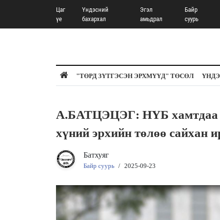
Цаг
Үндэсний
Эгэл
Байр
үе
бахархал
амьдрал
суурь
"ТӨРД ЗҮТГЭСЭН ЭРХМҮҮД" ТӨСӨЛ
ҮНДЭ
А.БАТЦЭЦЭГ: НҮБ хамтдаа хү
хүний эрхийн төлөө сайхан и
Батхуяг
Байр суурь
/
2025-09-23