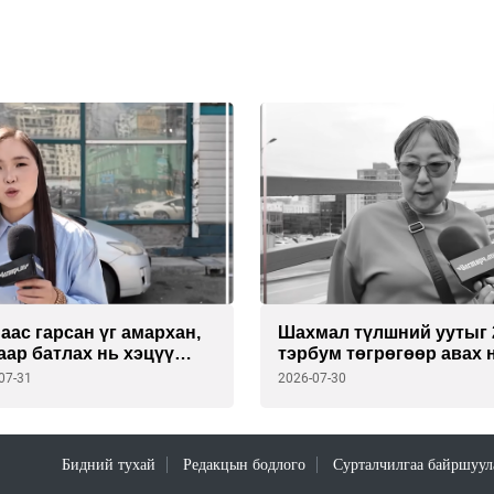
аас гарсан үг амархан,
Шахмал түлшний уутыг 
аар батлах нь хэцүү
тэрбум төгрөгөөр авах 
на уу? Г. Дамдинням
зүйд нийцэх үү?
07-31
2026-07-30
 аа !!!
Бидний тухай
Редакцын бодлого
Сурталчилгаа байршуул