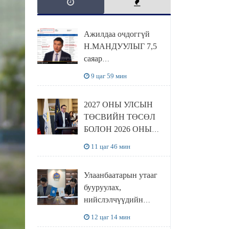
Ажилдаа очдоггүй
Н.МАНДУУЛЫГ 7,5
саяар
УРАМШУУЛЖЭЭ
9 цаг 59 мин
2027 ОНЫ УЛСЫН
ТӨСВИЙН ТӨСӨЛ
БОЛОН 2026 ОНЫ
ТӨСВИЙН
11 цаг 46 мин
ТОДОТГОЛЫН
ТӨСЛИЙН ОЛОН
Улаанбаатарын утааг
НИЙТИЙН
бууруулах,
ХЭЛЭЛЦҮҮЛЭГ
нийслэлчүүдийн
БОЛЛОО
эрүүл мэндийг
12 цаг 14 мин
хамгаалах төслийг