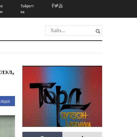
ох
Тойрогт
рч
нь
лэл,
лцах