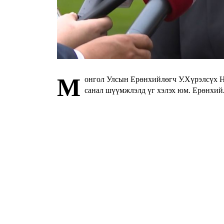
М
онгол Улсын Ерөнхийлөгч У.Хүрэлсүх Н
санал шүүмжлэлд үг хэлэх юм. Ерөнхийл