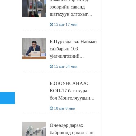
худалдаж авахаар
зөөврийн саванд
болжээ
шатахуун олгохыг
хязгаарласан бол орон
15 цаг 17 мин
нутагт ийм хориг
мөрдөгдөхгүй
Б.Пүрэвдагва: Найман
салбарын 103
үйлчилгээний
бүртгэлийг
15 цаг 54 мин
цуцалснаар бизнес
эрхлэхэд таатай
Б.ОЮУНСАНАА:
нөхцөл бүрдэнэ
КОП-17 бага хурал
бол Монголчуудын
байгаль дэлхийгээ
18 цаг 8 мин
хамгаалж байгаа
бодлого шийдвэрийг
Өнөөдөр дараах
ДЭЛХИЙД
байршилд цахилгаан
СУРТАЛЧИЛАХ гол