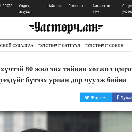
UPDATE
Сэдэв,
Нийтлэл
Ярилцлага
Амжилтын
Онцл
асуудал
түүх
улстө
СНИЙ СУДАЛГАА
"УЛСТӨРЧ" СЭТГҮҮЛ
"УЛСТӨРЧ" СОНИН
чтэй 80 жил энх тайван хөгжил цэцэг
рээдүйг бүтээх уриан дор чуулж байна
Жиргэх
Хуваа