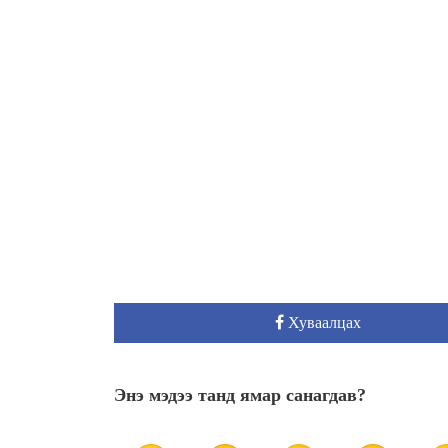
Хуваалцах
Энэ мэдээ танд ямар санагдав?