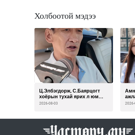
Холбоотой мэдээ
Ц.Элбэгдорж, С.Баярцогт
Амн
хоёрын тухай ярих л юм
ажл
бол бензинд очирлуулж
бай
2026-08-03
2026-
байна.
сайд