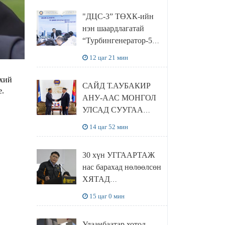
“Чингис хаан
"ДЦС-3” ТӨХК-ийн
баялгийн сан нэгдэл”
нэн шаардлагатай
ХХК-тай хамтран
“Турбингенератор-5”-
хэрэгжүүлнэ
ын шинэчлэлийн
12 цаг 21 мин
төсвийг
шийдвэрлэхээр болов
нхий
САЙД Т.АУБАКИР
е.
АНУ-ААС МОНГОЛ
УЛСАД СУУГАА
ЭЛЧИН САЙД
14 цаг 52 мин
РИЧАРД
БУАНГАНЫГ
30 хүн УГГААРТАЖ
ХҮЛЭЭН АВЧ
нас барахад нөлөөлсөн
УУЛЗЛАА
ХЯТАД
барьцалдуулагчийг
15 цаг 0 мин
Ц.ЭРДЭНЭБАЯР
захирал дахин
Улаанбаатар хотод