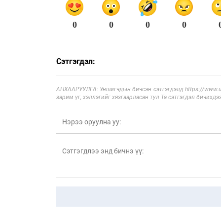
0
0
0
0
Сэтгэгдэл:
АНХААРУУЛГА: Уншигчдын бичсэн сэтгэгдэлд https://www.ul
зарим үг, хэллэгийг хязгаарласан тул Та сэтгэгдэл бичихдэ