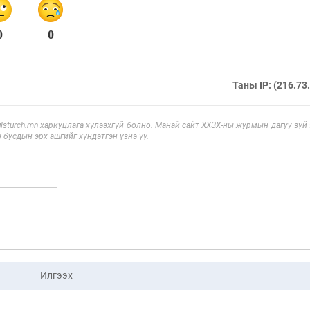
0
0
Таны IP: (216.73
sturch.mn хариуцлага хүлээхгүй болно. Манай сайт ХХЗХ-ны журмын дагуу зүй
э бусдын эрх ашгийг хүндэтгэн үзнэ үү.
Илгээх