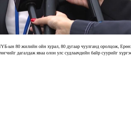
ҮБ-ын 80 жилийн ойн хурал, 80 дугаар чуулганд оролцож, Ерө
өгчийг дагалдаж яваа олон улс судлаачдийн байр суурийг хүргэ